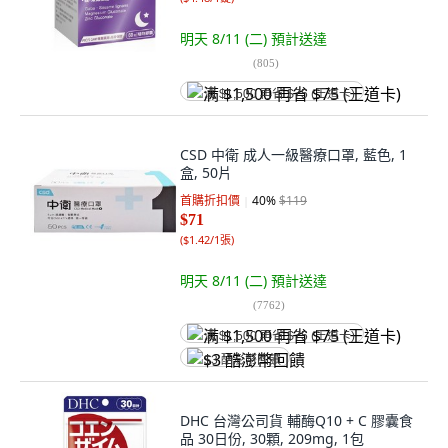
明天 8/11 (二)
預計送達
(
805
)
满 $1,500 再省 $75 (王道卡)
CSD 中衛 成人一級醫療口罩, 藍色, 1
盒, 50片
首購折扣價
40
%
$119
$71
(
$1.42/1張
)
明天 8/11 (二)
預計送達
(
7762
)
满 $1,500 再省 $75 (王道卡)
$3 酷澎幣回饋
DHC 台灣公司貨 輔酶Q10 + C 膠囊食
品 30日份, 30顆, 209mg, 1包