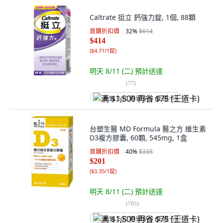
Caltrate 挺立 鈣強力錠, 1個, 88顆
首購折扣價
32
%
$614
$414
(
$4.71/1錠
)
明天 8/11 (二)
預計送達
(
77
)
满 $1,500 再省 $75 (王道卡)
台塑生醫 MD Formula 醫之方 維生素
D3複方膠囊, 60顆, 545mg, 1盒
首購折扣價
40
%
$335
$201
(
$3.35/1錠
)
明天 8/11 (二)
預計送達
(
703
)
满 $1,500 再省 $75 (王道卡)