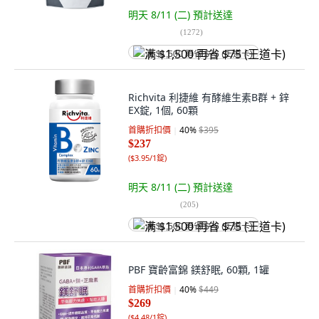
明天 8/11 (二)
預計送達
(
1272
)
满 $1,500 再省 $75 (王道卡)
Richvita 利捷維 有酵維生素B群 + 鋅
EX錠, 1個, 60顆
首購折扣價
40
%
$395
$237
(
$3.95/1錠
)
明天 8/11 (二)
預計送達
(
205
)
满 $1,500 再省 $75 (王道卡)
PBF 寶齡富錦 鎂舒眠, 60顆, 1罐
首購折扣價
40
%
$449
$269
(
$4.48/1錠
)