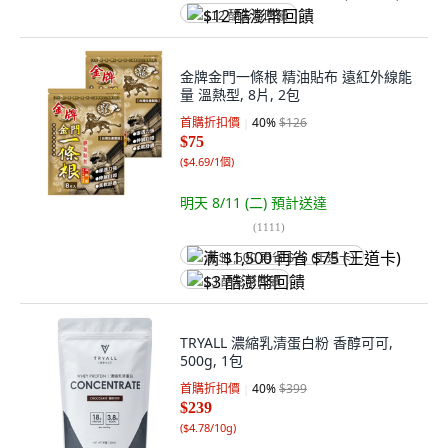
$12 酷澎幣回饋
金牌金門一條根 精油貼布 遠紅外線能
量 溫熱型, 8片, 2包
首購折扣價
40
%
$126
$75
(
$4.69/1個
)
明天 8/11 (二)
預計送達
(
1111
)
满 $1,500 再省 $75 (王道卡)
$3 酷澎幣回饋
TRYALL 濃縮乳清蛋白粉 香醇可可,
500g, 1包
首購折扣價
40
%
$399
$239
(
$4.78/10g
)