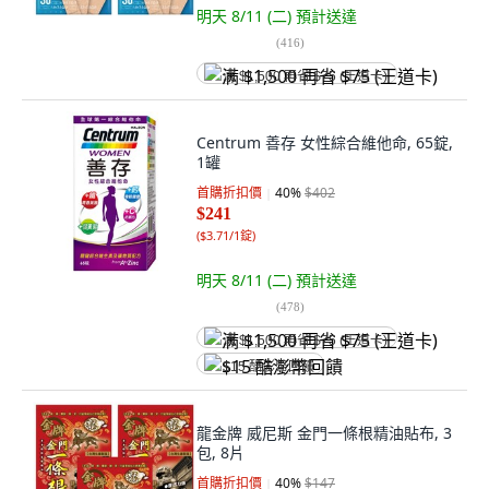
明天 8/11 (二)
預計送達
(
416
)
满 $1,500 再省 $75 (王道卡)
Centrum 善存 女性綜合維他命, 65錠,
1罐
首購折扣價
40
%
$402
$241
(
$3.71/1錠
)
明天 8/11 (二)
預計送達
(
478
)
满 $1,500 再省 $75 (王道卡)
$15 酷澎幣回饋
龍金牌 威尼斯 金門一條根精油貼布, 3
包, 8片
首購折扣價
40
%
$147