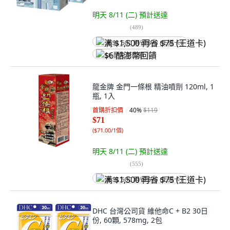
明天 8/11 (二)
預計送達
(
489
)
满 $1,500 再省 $75 (王道卡)
$6 酷澎幣回饋
龍金牌 金門一條根 精油噴劑 120ml, 1
瓶, 1入
首購折扣價
40
%
$119
$71
(
$71.00/1個
)
明天 8/11 (二)
預計送達
(
555
)
满 $1,500 再省 $75 (王道卡)
DHC 台灣公司貨 維他命C + B2 30日
份, 60顆, 578mg, 2包