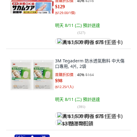
首購折扣價
40
%
$216
$129
(
$129.00/1個
)
明天 8/11 (二)
預計送達
(
527
)
满 $1,500 再省 $75 (王道卡)
3M Tegaderm 防水透氣敷料 中大傷
口專用, 4片, 2袋
首購折扣價
40
%
$164
$98
(
$12.25/1入
)
明天 8/11 (二)
預計送達
(
391
)
满 $1,500 再省 $75 (王道卡)
$3 酷澎幣回饋