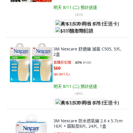
明天 8/11 (二)
預計送達
(
423
)
满 $1,500 再省 $75 (王道卡)
$11 酷澎幣回饋
3M Nexcare 舒適繃 滅菌 C505, 5片,
2盒
首購折扣價
40
%
$100
$60
(
$6.00/1入
)
明天 8/11 (二)
預計送達
(
491
)
满 $1,500 再省 $75 (王道卡)
3M Nexcare 防水透氣繃 2.6 x 5.7cm
16片 + 圓點型8片, 24片, 1盒