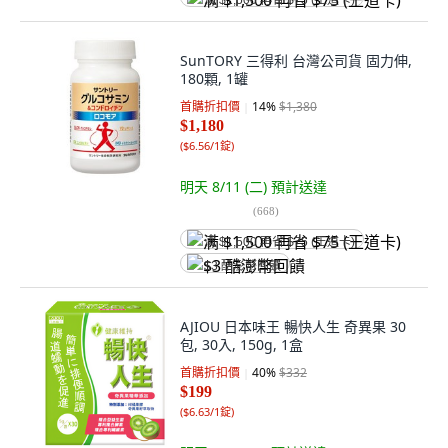
满 $1,500 再省 $75 (王道卡)
SunTORY 三得利 台灣公司貨 固力伸,
180顆, 1罐
首購折扣價
14
%
$1,380
$1,180
(
$6.56/1錠
)
明天 8/11 (二)
預計送達
(
668
)
满 $1,500 再省 $75 (王道卡)
$3 酷澎幣回饋
AJIOU 日本味王 暢快人生 奇異果 30
包, 30入, 150g, 1盒
首購折扣價
40
%
$332
$199
(
$6.63/1錠
)