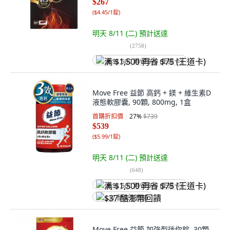
$267
(
$4.45/1錠
)
明天 8/11 (二)
預計送達
(
2758
)
满 $1,500 再省 $75 (王道卡)
Move Free 益節 高鈣 + 鎂 + 維生素D
液態軟膠囊, 90顆, 800mg, 1盒
首購折扣價
27
%
$739
$539
(
$5.99/1錠
)
明天 8/11 (二)
預計送達
(
648
)
满 $1,500 再省 $75 (王道卡)
$37 酷澎幣回饋
Move Free 益節 加強型迷你錠, 30顆,