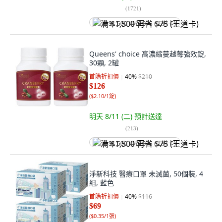
(
1721
)
满 $1,500 再省 $75 (王道卡)
Queens' choice 高濃縮蔓越莓強效錠,
30顆, 2罐
首購折扣價
40
%
$210
$126
(
$2.10/1錠
)
明天 8/11 (二)
預計送達
(
213
)
满 $1,500 再省 $75 (王道卡)
淨新科技 醫療口罩 未滅菌, 50個裝, 4
組, 藍色
首購折扣價
40
%
$116
$69
(
$0.35/1張
)