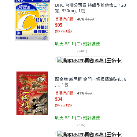
DHC 台灣公司貨 持續型維他命C, 120
顆, 350mg, 1包
首購折扣價
40
%
$159
$95
(
$0.79/1錠
)
明天 8/11 (二)
預計送達
(
2481
)
满 $1,500 再省 $75 (王道卡)
龍金牌 威尼斯 金門一條根精油貼布, 8
片, 1包
首購折扣價
41
%
$58
$34
(
$4.25/1個
)
明天 8/11 (二)
預計送達
(
316
)
满 $1,500 再省 $75 (王道卡)