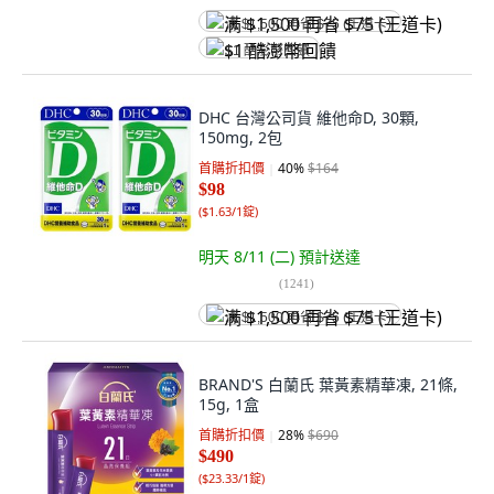
满 $1,500 再省 $75 (王道卡)
$1 酷澎幣回饋
DHC 台灣公司貨 維他命D, 30顆,
150mg, 2包
首購折扣價
40
%
$164
$98
(
$1.63/1錠
)
明天 8/11 (二)
預計送達
(
1241
)
满 $1,500 再省 $75 (王道卡)
BRAND'S 白蘭氏 葉黃素精華凍, 21條,
15g, 1盒
首購折扣價
28
%
$690
$490
(
$23.33/1錠
)