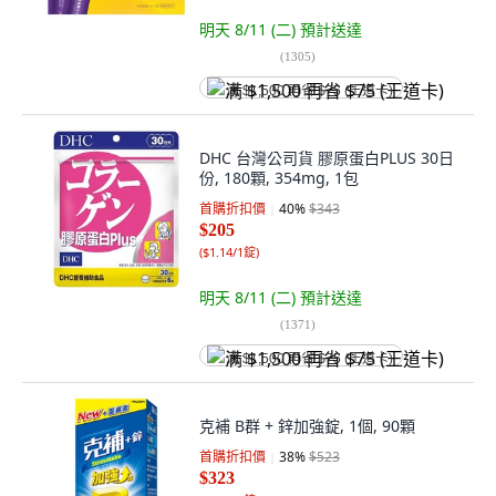
明天 8/11 (二)
預計送達
(
1305
)
满 $1,500 再省 $75 (王道卡)
DHC 台灣公司貨 膠原蛋白PLUS 30日
份, 180顆, 354mg, 1包
首購折扣價
40
%
$343
$205
(
$1.14/1錠
)
明天 8/11 (二)
預計送達
(
1371
)
满 $1,500 再省 $75 (王道卡)
克補 B群 + 鋅加強錠, 1個, 90顆
首購折扣價
38
%
$523
$323