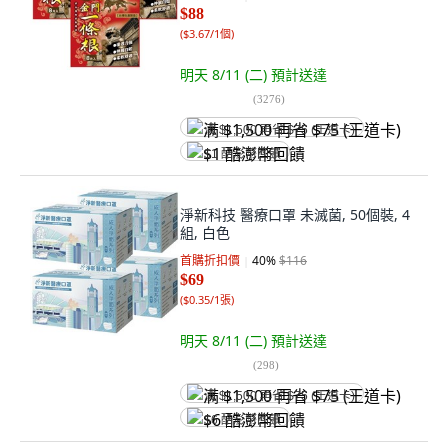
$88
(
$3.67/1個
)
明天 8/11 (二)
預計送達
(
3276
)
满 $1,500 再省 $75 (王道卡)
$1 酷澎幣回饋
淨新科技 醫療口罩 未滅菌, 50個裝, 4
組, 白色
首購折扣價
40
%
$116
$69
(
$0.35/1張
)
明天 8/11 (二)
預計送達
(
298
)
满 $1,500 再省 $75 (王道卡)
$6 酷澎幣回饋