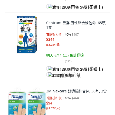
满 $1,500 再省 $75 (王道卡)
Centrum 善存 男性綜合維他命, 65顆,
1盒
首購折扣價
40
%
$407
$244
(
$3.75/1錠
)
明天 8/11 (二)
預計送達
(
393
)
满 $1,500 再省 $75 (王道卡)
$20 酷澎幣回饋
3M Nexcare 舒適繃綜合包, 30片, 2盒
首購折扣價
40
%
$158
$94
(
$1.57/1入
)