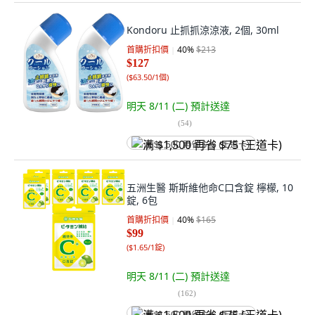
Kondoru 止抓抓涼涼液, 2個, 30ml
首購折扣價
40
%
$213
$127
(
$63.50/1個
)
明天 8/11 (二)
預計送達
(
54
)
满 $1,500 再省 $75 (王道卡)
五洲生醫 斯斯維他命C口含錠 檸檬, 10
錠, 6包
首購折扣價
40
%
$165
$99
(
$1.65/1錠
)
明天 8/11 (二)
預計送達
(
162
)