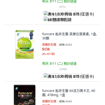
明天 8/11 (二)
預計送達
(
975
)
满 $1,500 再省 $75 (王道卡)
$8 酷澎幣回饋
funcare 船井生醫 高單位葉黃素, 1盒,
30顆
首購折扣價
40
%
$260
$156
(
$5.20/1錠
)
明天 8/11 (二)
預計送達
(
3298
)
满 $1,500 再省 $75 (王道卡)
funcare 船井生醫 6X活力瑪卡王, 60
顆, 478mg, 1盒
首購折扣價
40
%
$445