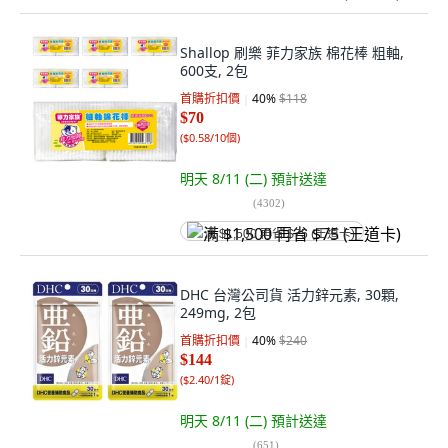
Shallop 刷樂 菲力家族 棉花棒 粗軸,
600支, 2包
首購折扣價
40
%
$118
$70
(
$0.58/10個
)
明天 8/11 (二)
預計送達
(
4302
)
满 $1,500 再省 $75 (王道卡)
DHC 台灣公司貨 活力鋅元素, 30顆,
249mg, 2包
首購折扣價
40
%
$240
$144
(
$2.40/1錠
)
明天 8/11 (二)
預計送達
(
651
)