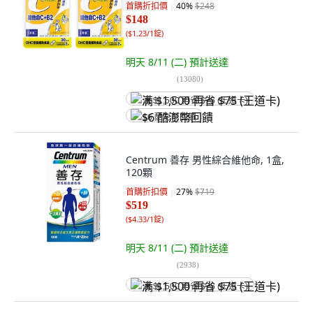
首購折扣價
40
%
$248
$148
(
$1.23/1錠
)
明天 8/11 (二)
預計送達
(
13080
)
满 $1,500 再省 $75 (王道卡)
$6 酷澎幣回饋
Centrum 善存 男性綜合維他命, 1盒,
120顆
首購折扣價
27
%
$719
$519
(
$4.33/1錠
)
明天 8/11 (二)
預計送達
(
2938
)
满 $1,500 再省 $75 (王道卡)