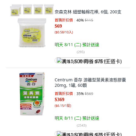
奈森克林 細塑軸棉花棒, 6個, 200支
首購折扣價
40
%
$115
$69
(
$0.58/10入
)
明天 8/11 (二)
預計送達
(
295
)
满 $1,500 再省 $75 (王道卡)
Centrum 善存 游離型葉黃素液態膠囊
20mg, 1罐, 60顆
首購折扣價
35
%
$569
$369
(
$6.15/1錠
)
明天 8/11 (二)
預計送達
(
2543
)
满 $1,500 再省 $75 (王道卡)