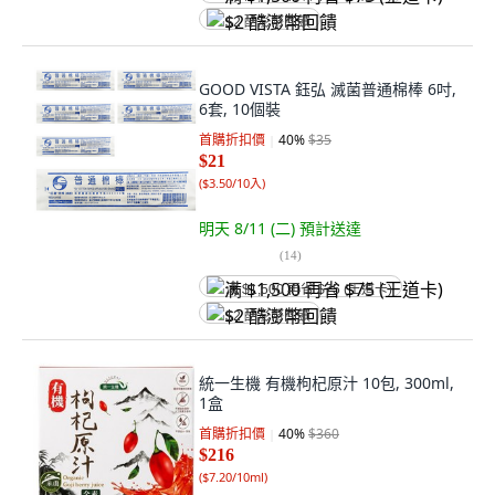
$2 酷澎幣回饋
GOOD VISTA 鈺弘 滅菌普通棉棒 6吋,
6套, 10個裝
首購折扣價
40
%
$35
$21
(
$3.50/10入
)
明天 8/11 (二)
預計送達
(
14
)
满 $1,500 再省 $75 (王道卡)
$2 酷澎幣回饋
統一生機 有機枸杞原汁 10包, 300ml,
1盒
首購折扣價
40
%
$360
$216
(
$7.20/10ml
)