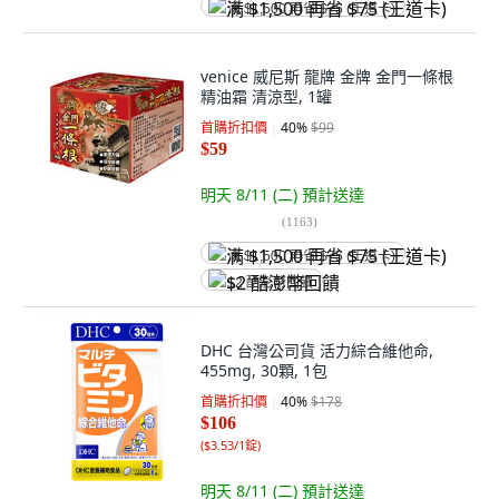
满 $1,500 再省 $75 (王道卡)
venice 威尼斯 龍牌 金牌 金門一條根
精油霜 清涼型, 1罐
首購折扣價
40
%
$99
$59
明天 8/11 (二)
預計送達
(
1163
)
满 $1,500 再省 $75 (王道卡)
$2 酷澎幣回饋
DHC 台灣公司貨 活力綜合維他命,
455mg, 30顆, 1包
首購折扣價
40
%
$178
$106
(
$3.53/1錠
)
明天 8/11 (二)
預計送達