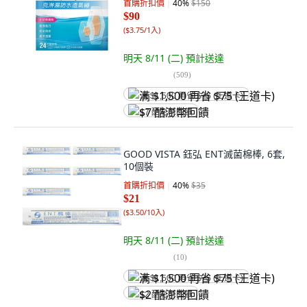
首購折扣價
40
%
$150
$90
(
$3.75/1入
)
明天 8/11 (二)
預計送達
(
509
)
满 $1,500 再省 $75 (王道卡)
$7 酷澎幣回饋
GOOD VISTA 鈺弘 ENT滅菌棉棒, 6套,
10個裝
首購折扣價
40
%
$35
$21
(
$3.50/10入
)
明天 8/11 (二)
預計送達
(
10
)
满 $1,500 再省 $75 (王道卡)
$2 酷澎幣回饋