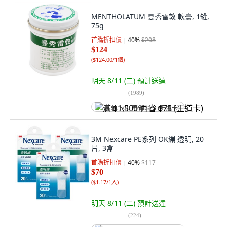
MENTHOLATUM 曼秀雷敦 軟膏, 1罐,
75g
首購折扣價
40
%
$208
$124
(
$124.00/1個
)
明天 8/11 (二)
預計送達
(
1989
)
满 $1,500 再省 $75 (王道卡)
3M Nexcare PE系列 OK繃 透明, 20
片, 3盒
首購折扣價
40
%
$117
$70
(
$1.17/1入
)
明天 8/11 (二)
預計送達
(
224
)