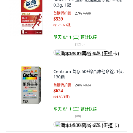
0.3g, 1罐
首購折扣價
27
%
$739
$539
(
$17.97/1錠
)
明天 8/11 (二)
預計送達
(
1286
)
满 $1,500 再省 $75 (王道卡)
Centrum 善存 50+綜合維他命錠, 1個,
130顆
首購折扣價
24
%
$824
$624
(
$4.80/1錠
)
明天 8/11 (二)
預計送達
(
88
)
满 $1,500 再省 $75 (王道卡)