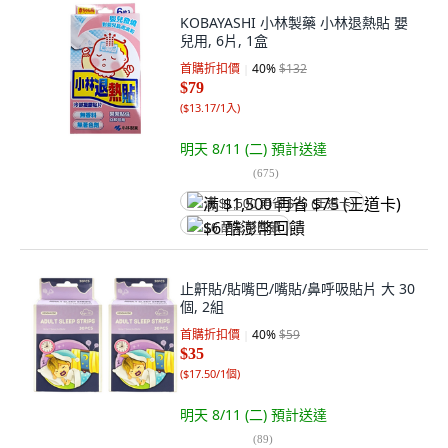
KOBAYASHI 小林製藥 小林退熱貼 嬰
兒用, 6片, 1盒
首購折扣價
40
%
$132
$79
(
$13.17/1入
)
明天 8/11 (二)
預計送達
(
675
)
满 $1,500 再省 $75 (王道卡)
$6 酷澎幣回饋
止鼾貼/貼嘴巴/嘴貼/鼻呼吸貼片 大 30
個, 2組
首購折扣價
40
%
$59
$35
(
$17.50/1個
)
明天 8/11 (二)
預計送達
(
89
)