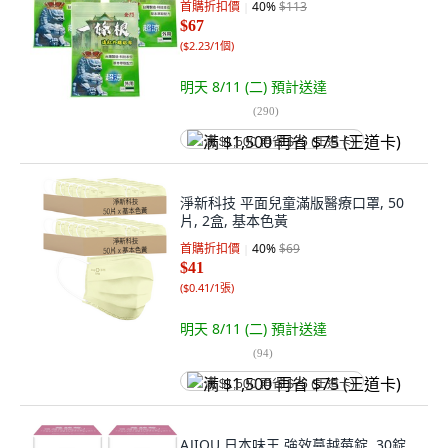
首購折扣價
40
%
$113
$67
(
$2.23/1個
)
明天 8/11 (二)
預計送達
(
290
)
满 $1,500 再省 $75 (王道卡)
淨新科技 平面兒童滿版醫療口罩, 50
片, 2盒, 基本色黃
首購折扣價
40
%
$69
$41
(
$0.41/1張
)
明天 8/11 (二)
預計送達
(
94
)
满 $1,500 再省 $75 (王道卡)
AJIOU 日本味王 強效蔓越莓錠, 30錠,