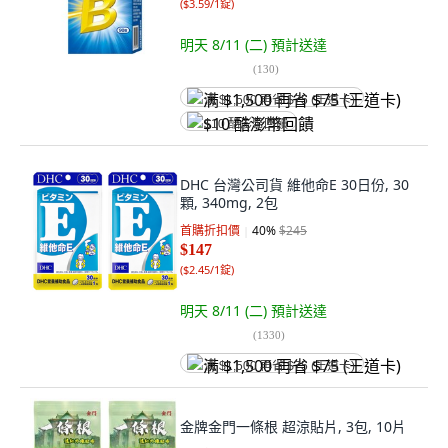
(
$3.59/1錠
)
明天 8/11 (二)
預計送達
(
130
)
满 $1,500 再省 $75 (王道卡)
$10 酷澎幣回饋
DHC 台灣公司貨 維他命E 30日份, 30
顆, 340mg, 2包
首購折扣價
40
%
$245
$147
(
$2.45/1錠
)
明天 8/11 (二)
預計送達
(
1330
)
满 $1,500 再省 $75 (王道卡)
金牌金門一條根 超涼貼片, 3包, 10片