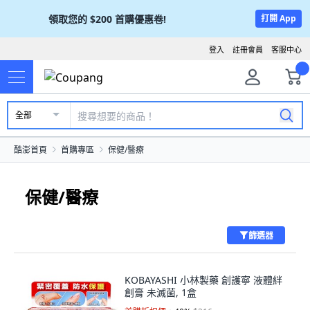
領取您的
$200
首購優惠卷!
打開 App
登入
註冊會員
客服中心
全部
酷澎首頁
首購專區
保健/醫療
保健/醫療
篩選器
KOBAYASHI 小林製藥 創護寧 液體絆
創膏 未滅菌, 1盒