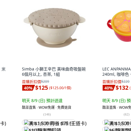
 米
Simba 小獅王辛巴 美味曲奇吸盤碗
LEC ANPAN
6個月以上, 杏茶, 1組
240ml, 咖啡色 
首購折扣價
$209
首購折扣價
$220
$125
$132
40
%
40
%
(
$125.00/1個
)
(
明天 8/9 (日)
預計送達
明天 8/9 (日)
預
酷澎直售 ∙ WOW免運 ∙ 免費退貨
酷澎直售 ∙ WOW免
(
146
)
(
62
)
满 $1,500 再省 $75 (王道卡)
满 $1,500 再
$10 酷澎幣回饋
$6 酷澎幣回