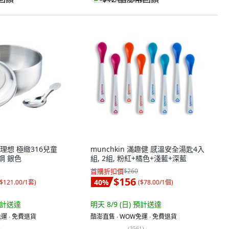
CT 理想 極緻316兒童
munchkin 滿趣健 感溫安全湯匙4入
鏽鋼 銀色
組, 2組, 粉紅+橘色+淺藍+深藍
首購折扣價
$260
$156
40
%
$121.00/1套
)
(
$78.00/1個
)
計送達
明天 8/9 (日)
預計送達
運 ∙ 免費退貨
酷澎直售 ∙ WOW免運 ∙ 免費退貨
)
(
3561
)