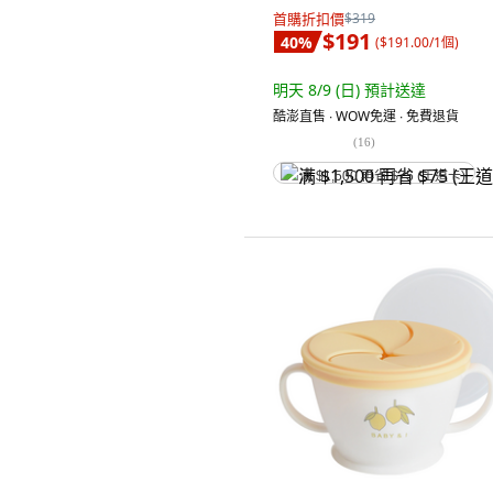
首購折扣價
$319
$191
40
%
(
$191.00/1個
)
明天 8/9 (日)
預計送達
酷澎直售 ∙ WOW免運 ∙ 免費退貨
(
16
)
满 $1,500 再省 $75 (王道卡)