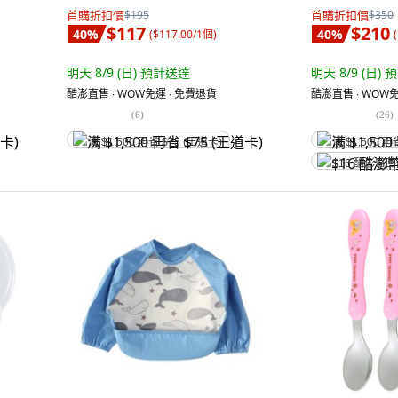
首購折扣價
$195
首購折扣價
$350
$117
$210
40
%
40
%
(
$117.00/1個
)
(
明天 8/9 (日)
預計送達
明天 8/9 (日)
預
酷澎直售 ∙ WOW免運 ∙ 免費退貨
酷澎直售 ∙ WOW免
(
6
)
(
26
)
满 $1,500 再省 $75 (王道卡)
满 $1,500 再
$16 酷澎幣