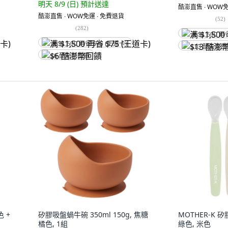
明天 8/9 (日)
預計送達
酷澎直售 ∙ WOW免
酷澎直售 ∙ WOW免運 ∙ 免費退貨
(
52
)
(
282
)
满 $1,500 再
满 $1,500 再省 $75 (王道卡)
$13 酷澎幣
$6 酷澎幣回饋
 +
矽膠吸盤蝸牛碗 350ml 150g, 焦糖
MOTHER-K 
橘色, 1組
綠色, 米色