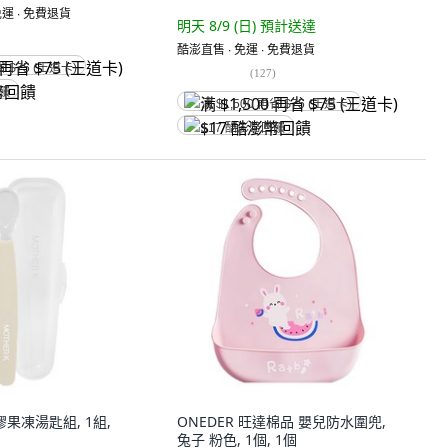
運 ∙ 免費退貨
明天 8/9 (日)
預計送達
酷澎直售 ∙ 免運 ∙ 免費退貨
省 $75 (王道卡)
(
127
)
回饋
满 $1,500 再省 $75 (王道卡)
$17 酷澎幣回饋
矽膠果凍湯匙組, 1組,
ONEDER 旺達棉品 嬰兒防水圍兜,
兔子 粉色, 1個, 1個