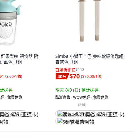
鵝 鮮果樂咬 餵食器 附
Simba 小獅王辛巴 美味軟糖湯匙組,
頭, 藍色, 1組
杏茶色, 1組
首購折扣價
$118
$70
40
%
$173.00/1個
)
(
$70.00/1個
)
計送達
明天 8/9 (日)
預計送達
運 ∙ 免費退貨
酷澎直售 ∙ WOW免運 ∙ 免費退貨
(
246
)
省 $75 (王道卡)
满 $1,500 再省 $75 (王道卡)
饋
$6 酷澎幣回饋