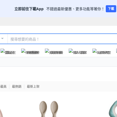
立即前往下載App
不錯過最新優惠、更多功能等著你！
下載
嬰幼兒
保健醫療
美妝保養
個人清潔
玩具休閒
格最高
最熱銷
最新上架