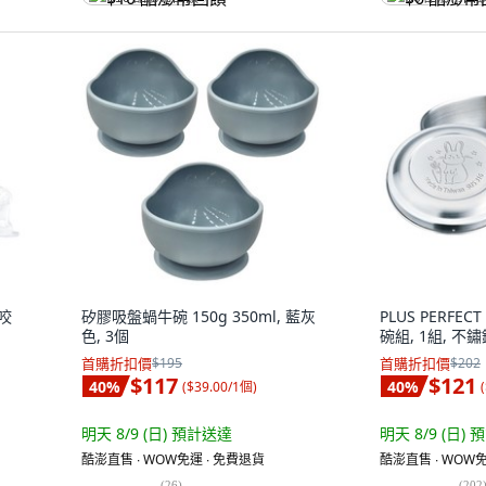
咬咬
矽膠吸盤蝸牛碗 150g 350ml, 藍灰
PLUS PERFE
色, 3個
碗組, 1組, 不
首購折扣價
$195
首購折扣價
$202
$117
$121
40
%
40
%
(
$39.00/1個
)
(
明天 8/9 (日)
預計送達
明天 8/9 (日)
預
酷澎直售 ∙ WOW免運 ∙ 免費退貨
酷澎直售 ∙ WOW免
(
26
)
(
202