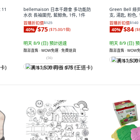
 11
bellemaison 日本千趣會 多功能防
Green Bell
水衣 長袖圍兜, 藍鯨魚, 1件, 1件
支, 湯匙, 粉色,
首購折扣價
$125
首購折扣價
$140
$75
$84
40
%
40
%
(
$75.00/1個
)
(
$
明天 8/9 (日)
預計送達
明天 8/9 (日)
預
酷澎直售 ∙ WOW免運 ∙ 免費退貨
酷澎直售 ∙ WOW免
(
56
)
满 $1,500 再
满 $1,500 再省 $75 (王道卡)