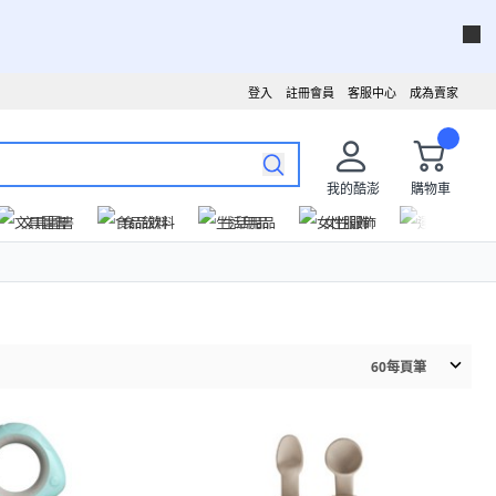
登入
註冊會員
客服中心
成為賣家
我的酷澎
購物車
文具圖書
食品飲料
生活用品
女性服飾
運動戶外
60
每頁筆