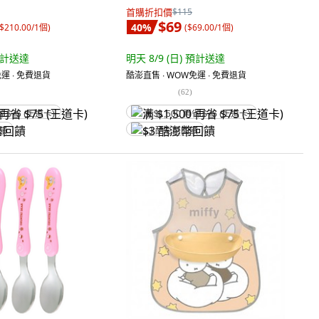
首購折扣價
$115
$69
40
%
$210.00/1個
)
(
$69.00/1個
)
計送達
明天 8/9 (日)
預計送達
運 ∙ 免費退貨
酷澎直售 ∙ WOW免運 ∙ 免費退貨
(
62
)
省 $75 (王道卡)
满 $1,500 再省 $75 (王道卡)
回饋
$3 酷澎幣回饋