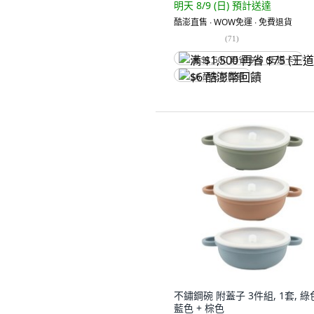
明天 8/9 (日)
預計送達
酷澎直售 ∙ WOW免運 ∙ 免費退貨
(
71
)
满 $1,500 再省 $75 (王道卡)
$6 酷澎幣回饋
不鏽鋼碗 附蓋子 3件組, 1套, 綠色
藍色 + 棕色