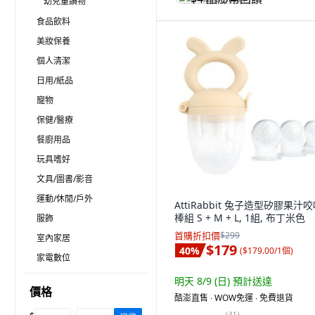
幼兒童讀物
食品飲料
美妝保養
個人清潔
日用/紙品
寵物
保健/醫療
餐廚用品
玩具嗜好
文具/圖書/影音
運動/休閒/戶外
AttiRabbit 兔子造型矽膠果汁
棒組 S + M + L, 1組, 布丁米色
服飾
首購折扣價
$299
室內家居
$179
40
%
(
$179.00/1個
)
家電數位
明天 8/9 (日)
預計送達
價格
酷澎直售 ∙ WOW免運 ∙ 免費退貨
(
41
)