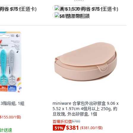
省 $75 (王道卡)
满 $1,500 再省 $75 (王道卡)
$8 酷澎幣回饋
 3階段組, 1組
miniware 合掌包外出矽膠盒 9.06 x
5.52 x 1.97cm 4個月以上 250g, 約
旦玫瑰, 外出矽膠盒, 1個
$155.00/1個
)
首購折扣價
$780
$381
51
%
(
$381.00/1個
)
計送達