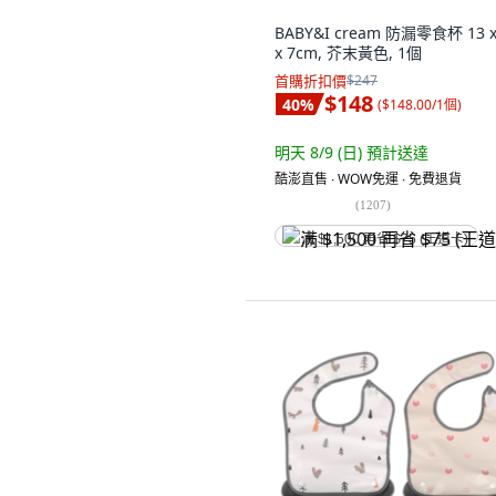
BABY&I cream 防漏零食杯 13 x
x 7cm, 芥末黃色, 1個
首購折扣價
$247
$148
40
%
(
$148.00/1個
)
明天 8/9 (日)
預計送達
酷澎直售 ∙ WOW免運 ∙ 免費退貨
(
1207
)
满 $1,500 再省 $75 (王道卡)