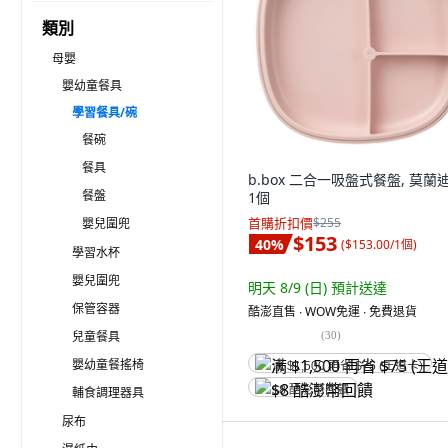
類別
母嬰
嬰幼童餐具
學習餐具/碗
餐碗
餐具
b.box 二合一吸盤式餐盤, 莫蘭迪
餐盤
1個
首購折扣價
$255
嬰兒圍兜
$153
40
%
(
$153.00/1個
)
學習水杯
嬰兒圍兜
明天 8/9 (日)
預計送達
保管容器
酷澎直售 ∙ WOW免運 ∙ 免費退貨
兒童餐具
(
30
)
嬰幼童餐搖椅
满 $1,500 再省 $75 (王道卡)
$8 酷澎幣回饋
輔食調理器具
尿布