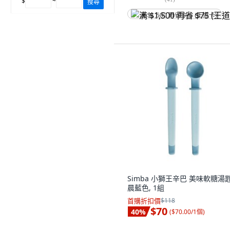
$
~
搜尋
满 $1,500 再省 $75 (王道卡)
Simba 小獅王辛巴 美味軟糖湯匙
晨藍色, 1組
首購折扣價
$118
$70
40
%
(
$70.00/1個
)