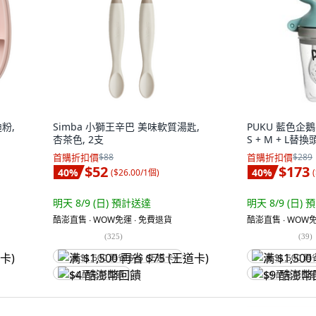
粉,
Simba 小獅王辛巴 美味軟質湯匙,
PUKU 藍色企
杏茶色, 2支
S + M + L替換
首購折扣價
$88
首購折扣價
$289
$52
$173
40
%
40
%
(
$26.00/1個
)
(
明天 8/9 (日)
預計送達
明天 8/9 (日)
預
酷澎直售 ∙ WOW免運 ∙ 免費退貨
酷澎直售 ∙ WOW免
(
325
)
(
39
)
满 $1,500 再省 $75 (王道卡)
满 $1,500 再
$4 酷澎幣回饋
$9 酷澎幣回