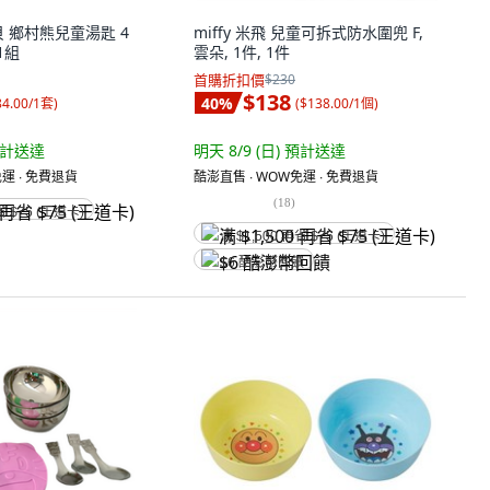
 綠貝 鄉村熊兒童湯匙 4
miffy 米飛 兒童可拆式防水圍兜 F,
 1組
雲朵, 1件, 1件
首購折扣價
$230
$138
40
%
84.00/1套
)
(
$138.00/1個
)
計送達
明天 8/9 (日)
預計送達
運 ∙ 免費退貨
酷澎直售 ∙ WOW免運 ∙ 免費退貨
(
18
)
省 $75 (王道卡)
满 $1,500 再省 $75 (王道卡)
$6 酷澎幣回饋