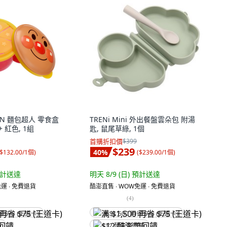
MAN 麵包超人 零食盒
TRENi Mini 外出餐盤雲朵包 附湯
+ 紅色, 1組
匙, 鼠尾草綠, 1個
首購折扣價
$399
$239
40
%
$132.00/1個
)
(
$239.00/1個
)
計送達
明天 8/9 (日)
預計送達
運 ∙ 免費退貨
酷澎直售 ∙ WOW免運 ∙ 免費退貨
(
4
)
省 $75 (王道卡)
满 $1,500 再省 $75 (王道卡)
饋
$12 酷澎幣回饋