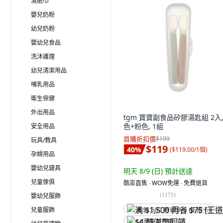
濕紙巾
嬰兒奶粉
幼兒奶粉
嬰幼兒食品
洗沐護理
幼兒清潔用品
哺乳用品
衛生保健
外出用品
tgm 寶寶副食品矽膠湯匙組 2入,
色+粉色, 1組
安全用品
首購折扣價
$199
玩具/教具
$119
40
%
(
$119.00/1個
)
孕婦用品
嬰幼兒寢具
明天 8/9 (日)
預計送達
兒童傢俱
酷澎直售 ∙ WOW免運 ∙ 免費退貨
(
1171
)
嬰幼兒服飾
兒童服飾
满 $1,500 再省 $75 (王道卡)
$4 酷澎幣回饋