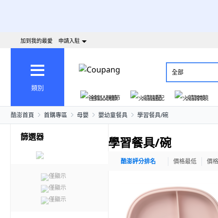
加到我的最愛
申請入駐
全部
類別
爸氣父親節
火箭速配
火箭跨境
酷澎首頁
首購專區
母嬰
嬰幼童餐具
學習餐具/碗
篩選器
學習餐具/碗
酷澎評分排名
價格最低
價
僅顯示
僅顯示
僅顯示