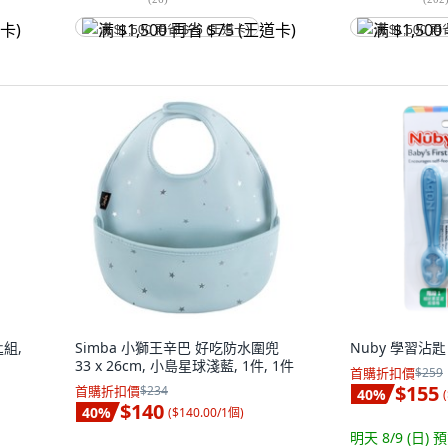
满 $1,500 再省 $75 (王道卡)
满 $1,500 再
組,
Simba 小獅王辛巴 好吃防水圍兜
Nuby 學習沾匙
33 x 26cm, 小島星球淺藍, 1件, 1件
首購折扣價
$259
$155
首購折扣價
$234
40
%
(
$140
40
%
(
$140.00/1個
)
明天 8/9 (日)
預