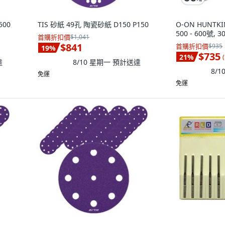
500
TIS 砂紙 49孔 陶瓷砂紙 D150 P150
O-ON HUNTK
500 - 600號, 3
首購折扣價
$1,041
$841
首購折扣價
$935
19
%
$735
21
%
(
達
8/10 星期一
預計送達
8/
免運
免運