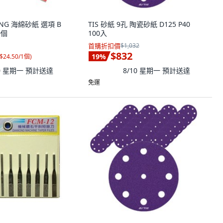
ING 海綿砂紙 選項 B
TIS 砂紙 9孔 陶瓷砂紙 D125 P40
0個
100入
首購折扣價
$1,032
$832
19
%
$24.50/1個
)
10 星期一
預計送達
8/10 星期一
預計送達
免運