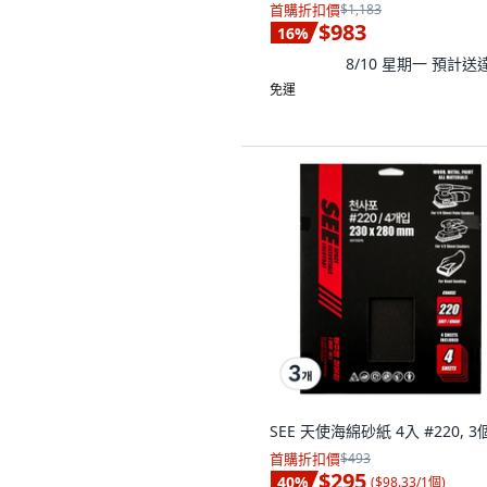
首購折扣價
$1,183
$983
16
%
8/10 星期一
預計送
免運
SEE 天使海綿砂紙 4入 #220, 3
首購折扣價
$493
$295
40
%
(
$98.33/1個
)