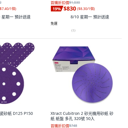
2
首購折扣價
$1,030
$830
19
%
$7.40/1個
)
(
$8.30/1個
)
10 星期一
預計送達
8/10 星期一
預計送達
免運
(
1
)
瓷砂紙 D125 P150
Xtract Cubitron 2 砂光機用砂紙 砂
紙 紙盤 多孔 320號 50入
首購折扣價
$748