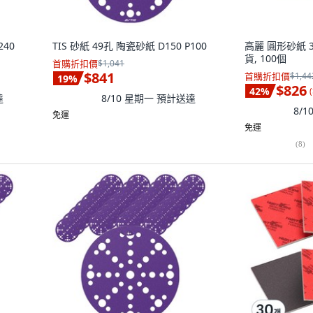
240
TIS 砂紙 49孔 陶瓷砂紙 D150 P100
高麗 圓形砂紙 3
貨, 100個
首購折扣價
$1,041
$841
首購折扣價
$1,44
19
%
$826
42
%
(
達
8/10 星期一
預計送達
8/
免運
免運
(
8
)