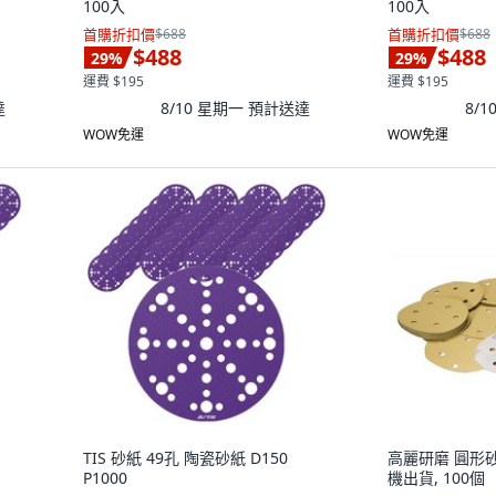
100入
100入
首購折扣價
$688
首購折扣價
$688
$488
$488
29
%
29
%
運費 $195
運費 $195
達
8/10 星期一
預計送達
8/
WOW免運
WOW免運
TIS 砂紙 49孔 陶瓷砂紙 D150
高麗研磨 圓形砂紙
P1000
機出貨, 100個