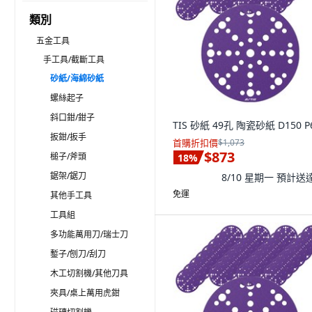
類別
五金工具
手工具/截斷工具
砂紙/海綿砂紙
螺絲起子
斜口鉗/鉗子
TIS 砂紙 49孔 陶瓷砂紙 D150 P
扳鉗/扳手
首購折扣價
$1,073
$873
槌子/斧頭
18
%
鋸架/鋸刀
8/10 星期一
預計送
免運
其他手工具
工具組
多功能萬用刀/瑞士刀
鏨子/刨刀/刮刀
木工切割機/其他刀具
夾具/桌上萬用虎鉗