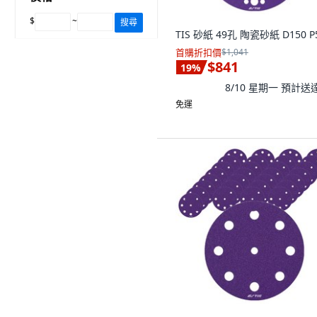
$
~
搜尋
TIS 砂紙 49孔 陶瓷砂紙 D150 P
首購折扣價
$1,041
$841
19
%
8/10 星期一
預計送
免運