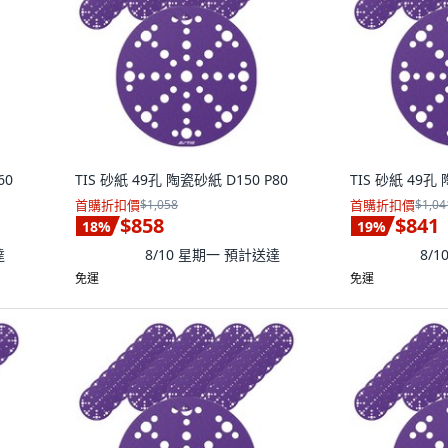
60
TIS 砂紙 49孔 陶瓷砂紙 D150 P80
TIS 砂紙 49孔 
首購折扣價
$1,058
首購折扣價
$1,04
$858
$841
18
%
19
%
達
8/10 星期一
預計送達
8/
免運
免運