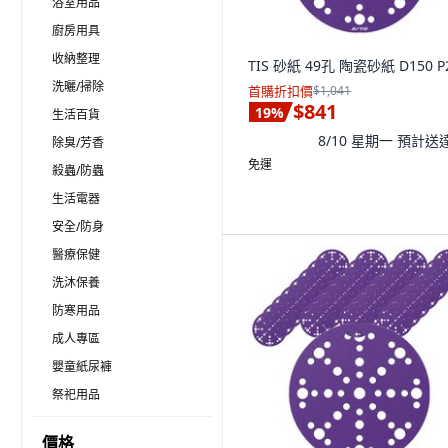
浴室用品
廚房用具
收納整理
TIS 砂紙 49孔 陶瓷砂紙 D150 P
洗曬/掃除
首購折扣價
$1,041
$841
19
%
生活百貨
8/10 星期一
預計送
除臭/芳香
免運
殺蟲/防蟲
生活電器
安全/防身
醫療保健
洗沐保養
防寒用品
成人專區
嬰童紙尿褲
祭祀用品
價格