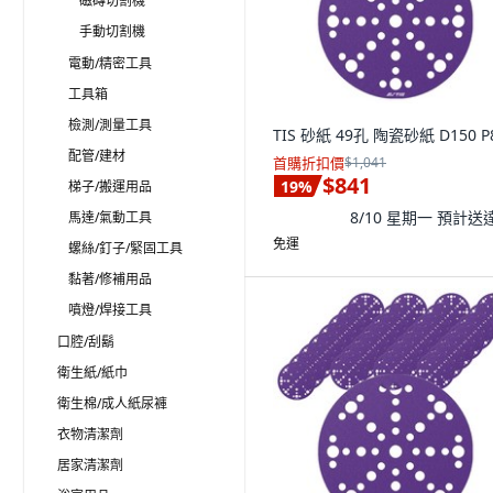
磁磚切割機
手動切割機
電動/精密工具
工具箱
檢測/測量工具
TIS 砂紙 49孔 陶瓷砂紙 D150 P
配管/建材
首購折扣價
$1,041
$841
19
%
梯子/搬運用品
8/10 星期一
預計送
馬達/氣動工具
免運
螺絲/釘子/緊固工具
黏著/修補用品
噴燈/焊接工具
口腔/刮鬍
衛生紙/紙巾
衛生棉/成人紙尿褲
衣物清潔劑
居家清潔劑