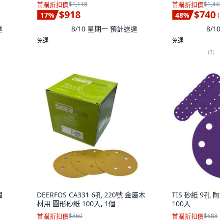
首購折扣價
$1,118
首購折扣價
$1,44
$918
$740
17
%
48
%
(
達
8/10 星期一
預計送達
8/
免運
免運
(
3
)
個
DEERFOS CA331 6孔 220號 金屬木
TIS 砂紙 9孔 陶
材用 圓形砂紙 100入, 1個
100入
首購折扣價
$860
首購折扣價
$688