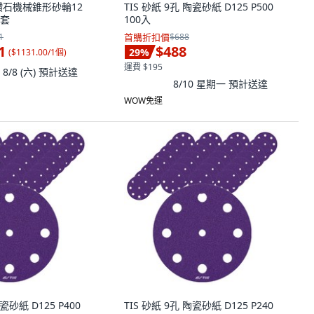
利 鑽石機械錐形砂輪12
TIS 砂紙 9孔 陶瓷砂紙 D125 P500
1套
100入
1
首購折扣價
$688
1
$488
29
%
(
$1131.00/1個
)
運費 $195
8/8 (六)
預計送達
8/10 星期一
預計送達
WOW免運
瓷砂紙 D125 P400
TIS 砂紙 9孔 陶瓷砂紙 D125 P240