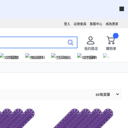
登入
註冊會員
客服中心
成為賣家
我的酷澎
購物車
文具圖書
食品飲料
生活用品
女性服飾
運動戶外
60
每頁筆