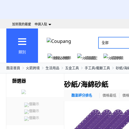
加到我的最愛
申請入駐
全部
類別
爸氣父親節
火箭速配
火箭跨境
酷澎首頁
火箭跨境
生活用品
五金工具
手工具/截斷工具
砂紙/海
篩選器
砂紙/海綿砂紙
酷澎評分排名
價格最低
價
僅顯示
僅顯示
僅顯示