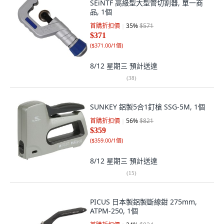
SEiNTF 高級型大型管切割器, 單一商
品, 1個
首購折扣價
35
%
$571
$371
(
$371.00/1個
)
8/12 星期三
預計送達
(
38
)
SUNKEY 鋁製5合1釘槍 SSG-5M, 1個
首購折扣價
56
%
$821
$359
(
$359.00/1個
)
8/12 星期三
預計送達
(
15
)
PICUS 日本製鋁製斷線鉗 275mm,
ATPM-250, 1個