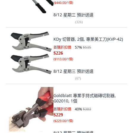
(
$440.00/1個
)
8/12 星期三
預計送達
(
326
)
KDy 切管器, 2個, 專業美工刀(KVP-42)
首購折扣價
57
%
$535
$226
(
$113.00/1個
)
8/12 星期三
預計送達
(
67
)
Goldblatt 專業手持式磁磚切割器,
G02010, 1個
首購折扣價
40
%
$383
$229
(
$229.00/1個
)
8/12 星期三
預計送達