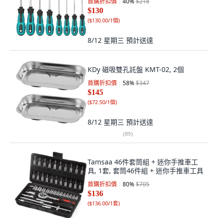
首購折扣價
40
%
$218
$130
(
$130.00/1個
)
8/12 星期三
預計送達
KDy 磁吸雙孔託盤 KMT-02, 2個
首購折扣價
58
%
$347
$145
(
$72.50/1個
)
8/12 星期三
預計送達
(
89
)
Tamsaa 46件套筒組 + 迷你手推車工
具, 1套, 套筒46件組 + 迷你手推車工具
首購折扣價
80
%
$705
$136
(
$136.00/1套
)