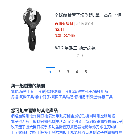
全球棘輪管子切割器, 單一商品, 1個
首購折扣價
55
%
$514
$231
(
$231.00/1個
)
8/12 星期三
預計送達
(
13
)
2
3
4
5
1
與一起瀏覽的類別
電動/精密工具
工具箱
檢測/測量工具
配管/建材
梯子/搬運用品
馬達/氣動工具
螺絲/釘子/緊固工具
黏著/修補用品
噴燈/焊接工具
您可能會喜歡的其他產品
網路壓線鉗
電焊機
釘槍
泵浦
手動釘槍
金屬切割機
圓嘴鉗
塑膠刮板
電子扭力扳手
壓接鉗
鑽孔機
美沃奇m12
四分套筒
剝線鉗
電動螺絲起子
牧田起子機
大開口板手
多功能折疊刀
擴管器
電動螺絲刀
求生刀
t桿
十字螺絲
扭力板手
焊接工具
六角扳手
水泥釘槍
黃油槍
端子鉗
電鑽推薦