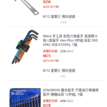
$250
(
$250.00/1個
)
8/12 星期三
預計送達
(
165
)
Wera 手工具 彩色六角扳手 長球頭 6
角 L型扳手 Hex-Plus 9件組 彩虹 950
SPKL 9SB 073593, 1個
首購折扣價
22
%
$873
$673
(
$673.00/1個
)
8/12 星期三
預計送達
(
16
)
JONGWON 複合扳手 汽車自行車維修
扳手 隨機出貨 12件組, 1個
首購折扣價
40
%
$297
$178