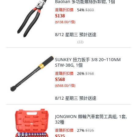
Baolian 多功能螺絲拆卸鉗, 1個
首購折扣價
54
%
$303
$138
(
$138.00/1個
)
8/12 星期三
預計送達
(
22
)
SUNKEY 扭力扳手 3/8 20~110NM
STW-38G, 1個
首購折扣價
26
%
$768
$568
(
$568.00/1個
)
8/12 星期三
預計送達
JONGWON 棘輪汽車套筒工具組, 1套,
32種
首購折扣價
27
%
$725
$525