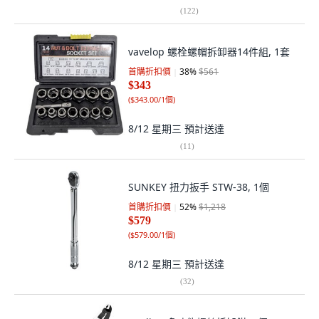
(
122
)
vavelop 螺栓螺帽拆卸器14件組, 1套
首購折扣價
38
%
$561
$343
(
$343.00/1個
)
8/12 星期三
預計送達
(
11
)
SUNKEY 扭力扳手 STW-38, 1個
首購折扣價
52
%
$1,218
$579
(
$579.00/1個
)
8/12 星期三
預計送達
(
32
)