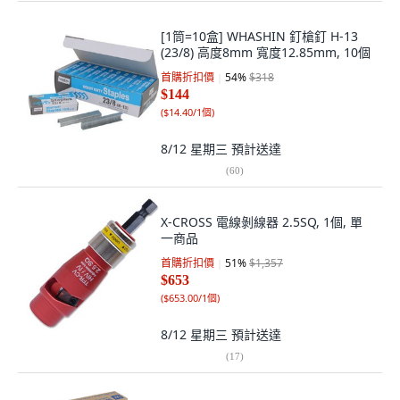
[1筒=10盒] WHASHIN 釘槍釘 H-13
(23/8) 高度8mm 寬度12.85mm, 10個
首購折扣價
54
%
$318
$144
(
$14.40/1個
)
8/12 星期三
預計送達
(
60
)
X-CROSS 電線剝線器 2.5SQ, 1個, 單
一商品
首購折扣價
51
%
$1,357
$653
(
$653.00/1個
)
8/12 星期三
預計送達
(
17
)