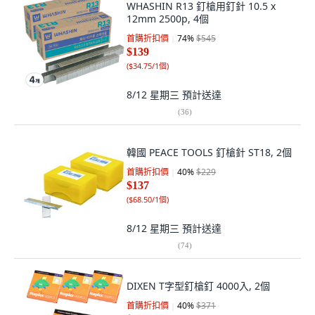
WHASHIN R13 釘槍用釘針 10.5 x
12mm 2500p, 4個
首購折扣價
74
%
$545
$139
(
$34.75/1個
)
8/12 星期三
預計送達
(
36
)
韓國 PEACE TOOLS 釘槍針 ST18, 2個
首購折扣價
40
%
$229
$137
(
$68.50/1個
)
8/12 星期三
預計送達
(
74
)
DIXEN T字型釘槍釘 4000入, 2個
首購折扣價
40
%
$371