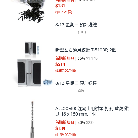
$131
(
$0.26/1個
)
8/12 星期三
預計送達
(
109
)
新型左右通用鉸鏈 T-510BP, 2個
首購折扣價
55
%
$1,149
$514
(
$257.00/1個
)
8/12 星期三
預計送達
(
29
)
ALLCOVER 混凝土用鑽頭 打孔 壁虎 鑽
頭 16 x 150 mm, 1個
首購折扣價
40
%
$232
$139
(
$139.00/1個
)