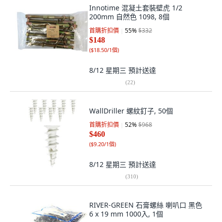
Innotime 混凝土套裝壁虎 1/2
200mm 自然色 1098, 8個
首購折扣價
55
%
$332
$148
(
$18.50/1個
)
8/12 星期三
預計送達
(
22
)
WallDriller 螺紋釘子, 50個
首購折扣價
52
%
$968
$460
(
$9.20/1個
)
8/12 星期三
預計送達
(
310
)
RIVER-GREEN 石膏螺絲 喇叭口 黑色
6 x 19 mm 1000入, 1個