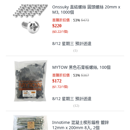
Onssuky 直結螺絲 圓頭螺絲 20mm x
M3, 1000個
首購折扣價
53
%
$473
$220
(
$0.22/1個
)
8/12 星期三
預計送達
(
1
)
MYTOW 黑色石膏板螺絲, 100個
首購折扣價
53
%
$367
$172
(
$1.72/1個
)
8/12 星期三
預計送達
(
12
)
Innotime 混凝土楔形錨栓 鍍鋅
12mm x 200mm 8入, 2個