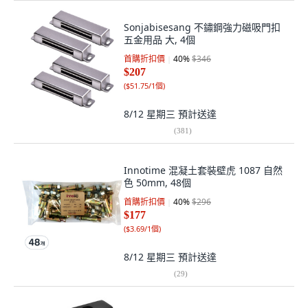
Sonjabisesang 不鏽鋼強力磁吸門扣
五金用品 大, 4個
首購折扣價
40
%
$346
$207
(
$51.75/1個
)
8/12 星期三
預計送達
(
381
)
Innotime 混凝土套裝壁虎 1087 自然
色 50mm, 48個
首購折扣價
40
%
$296
$177
(
$3.69/1個
)
8/12 星期三
預計送達
(
29
)