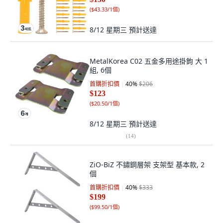
(
$43.33/1個
)
8/12 星期三
預計送達
MetalKorea C02 五金多用途掛鉤 大 1
組, 6個
首購折扣價
40
%
$206
$123
(
$20.50/1個
)
8/12 星期三
預計送達
(
14
)
ZiO-BiZ 不鏽鋼層架 支架型 基本款, 2
個
首購折扣價
40
%
$333
$199
(
$99.50/1個
)