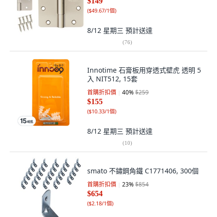
$149
(
$49.67/1個
)
8/12 星期三
預計送達
(
76
)
Innotime 石膏板用穿透式壁虎 透明 5
入 NIT512, 15套
首購折扣價
40
%
$259
$155
(
$10.33/1個
)
8/12 星期三
預計送達
(
10
)
smato 不鏽鋼角鐵 C1771406, 300個
首購折扣價
23
%
$854
$654
(
$2.18/1個
)