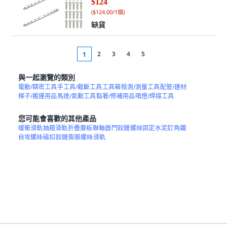
$124
(
$124.00/1個
)
缺貨
2
3
4
5
1
與一起瀏覽的類別
電動/精密工具
手工具/截斷工具
工具箱
檢測/測量工具
配管/建材
梯子/搬運用品
馬達/氣動工具
黏著/修補用品
噴燈/焊接工具
您可能會喜歡的其他產品
緩衝滑軌
抽屜滑軌
折疊層板
聯軸器
門鉸鏈
螺絲固定
水泥釘
角鐵
自攻螺絲
磁扣
鉸鏈
膨脹螺絲
滑軌