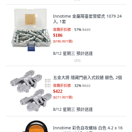
Innotime 金屬陽臺套管壁虎 1079 24
入, 1套
首購折扣價
57
%
$439
$186
(
$186.00/1個
)
8/12 星期三
預計送達
(
25
)
五金大將 隱藏門嵌入式鉸鏈 銀色, 2個
首購折扣價
32
%
$622
$422
(
$211.00/1個
)
8/12 星期三
預計送達
Innotime 彩色自攻螺絲 白色 4.2 x 16