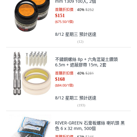
mm 1309 100入, 2個
首購折扣價
40
%
$252
$151
(
$75.50/1個
)
8/12 星期三
預計送達
(
12
)
不鏽鋼螺絲 8p + 六角混凝土鑽頭
6.5m + 遮蔽膠帶 15m, 2套
首購折扣價
40
%
$281
$168
(
$84.00/1個
)
8/12 星期三
預計送達
(
193
)
RIVER-GREEN 石膏板螺絲 喇叭頭 黑
色 6 x 32 mm, 500個
首購折扣價
62
%
$346