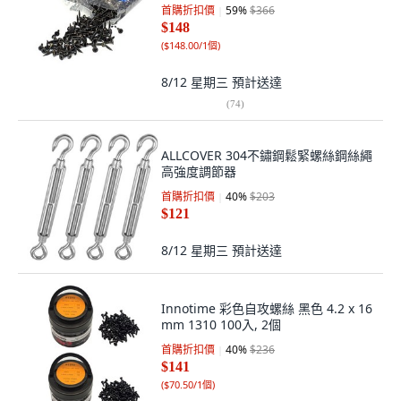
首購折扣價
59
%
$366
$148
(
$148.00/1個
)
8/12 星期三
預計送達
(
74
)
ALLCOVER 304不鏽鋼鬆緊螺絲鋼絲繩
高強度調節器
首購折扣價
40
%
$203
$121
8/12 星期三
預計送達
Innotime 彩色自攻螺絲 黑色 4.2 x 16
mm 1310 100入, 2個
首購折扣價
40
%
$236
$141
(
$70.50/1個
)