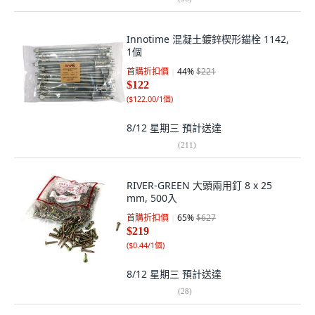
Innotime 混凝土鍍鋅楔形錨栓 1142,
1個
首購折扣價
44
%
$221
$122
(
$122.00/1個
)
8/12 星期三
預計送達
(
211
)
RIVER-GREEN 大頭兩用釘 8 x 25
mm, 500入
首購折扣價
65
%
$627
$219
(
$0.44/1個
)
8/12 星期三
預計送達
(
28
)