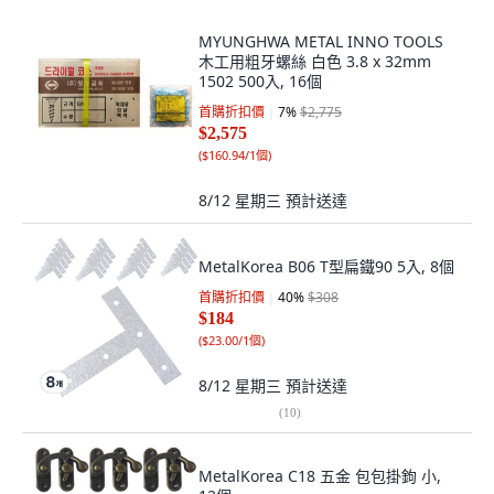
MYUNGHWA METAL INNO TOOLS
木工用粗牙螺絲 白色 3.8 x 32mm
1502 500入, 16個
首購折扣價
7
%
$2,775
$2,575
(
$160.94/1個
)
8/12 星期三
預計送達
MetalKorea B06 T型扁鐵90 5入, 8個
首購折扣價
40
%
$308
$184
(
$23.00/1個
)
8/12 星期三
預計送達
(
10
)
MetalKorea C18 五金 包包掛鉤 小,