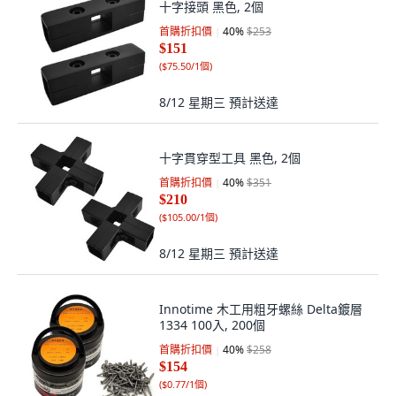
十字接頭 黑色, 2個
首購折扣價
40
%
$253
$151
(
$75.50/1個
)
8/12 星期三
預計送達
十字貫穿型工具 黑色, 2個
首購折扣價
40
%
$351
$210
(
$105.00/1個
)
8/12 星期三
預計送達
Innotime 木工用粗牙螺絲 Delta鍍層
1334 100入, 200個
首購折扣價
40
%
$258
$154
(
$0.77/1個
)