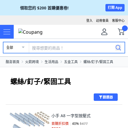
領取您的
$200
首購優惠卷!
打開 App
登入
註冊會員
客服中心
全部
酷澎首頁
火箭跨境
生活用品
五金工具
螺絲/釘子/緊固工具
螺絲/釘子/緊固工具
篩選器
小手 A8 一字型按壓式
首購折扣價
40
%
$477