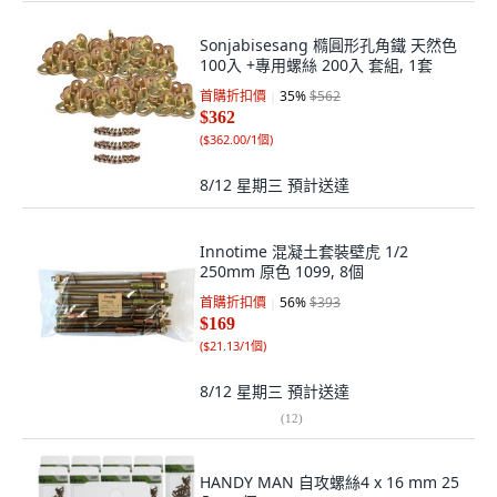
Sonjabisesang 橢圓形孔角鐵 天然色
100入 +專用螺絲 200入 套組, 1套
首購折扣價
35
%
$562
$362
(
$362.00/1個
)
8/12 星期三
預計送達
Innotime 混凝土套裝壁虎 1/2
250mm 原色 1099, 8個
首購折扣價
56
%
$393
$169
(
$21.13/1個
)
8/12 星期三
預計送達
(
12
)
HANDY MAN 自攻螺絲4 x 16 mm 25