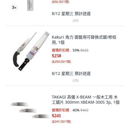
(
$56.00/1個
)
8/12 星期三
預計送達
(
43
)
Kakuri 角力 園藝用可替換式鋸/修枝
用, 1個
首購折扣價
59
%
$620
$250
(
$250.00/1個
)
8/12 星期三
預計送達
(
29
)
TAKAGI 高儀 X-BEAM 一般木工用 木
工鋸片 300mm XBEAM-300S 3p, 1個
首購折扣價
40
%
$403
$241
(
$241.00/1個
)