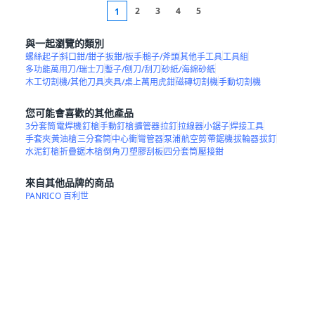
2
3
4
5
1
與一起瀏覽的類別
螺絲起子
斜口鉗/鉗子
扳鉗/扳手
槌子/斧頭
其他手工具
工具組
多功能萬用刀/瑞士刀
鏨子/刨刀/刮刀
砂紙/海綿砂紙
木工切割機/其他刀具
夾具/桌上萬用虎鉗
磁磚切割機
手動切割機
您可能會喜歡的其他產品
3分套筒
電焊機
釘槍
手動釘槍
擴管器
拉釘
拉線器
小鋸子
焊接工具
手套夾
黃油槍
三分套筒
中心衝
彎管器
泵浦
航空剪
帶鋸機
拔輪器
拔釘
水泥釘槍
折疊鋸
木槍
倒角刀
塑膠刮板
四分套筒
壓接鉗
來自其他品牌的商品
PANRICO 百利世