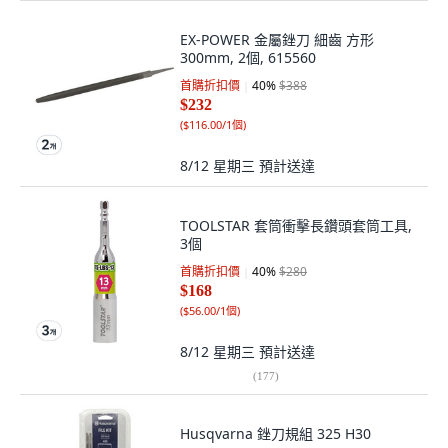
EX-POWER 金屬銼刀 細齒 方形
300mm, 2個, 615560
首購折扣價
40
%
$388
$232
(
$116.00/1個
)
8/12 星期三
預計送達
TOOLSTAR 套筒衝擊長鑽頭套筒工具,
3個
首購折扣價
40
%
$280
$168
(
$56.00/1個
)
8/12 星期三
預計送達
(
177
)
Husqvarna 銼刀規組 325 H30