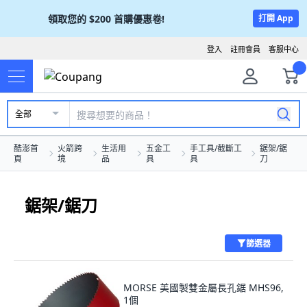
領取您的
$200
首購優惠卷!
打開 App
登入
註冊會員
客服中心
全部
酷澎首
火箭跨
生活用
五金工
手工具/截斷工
鋸架/鋸
頁
境
品
具
具
刀
鋸架/鋸刀
篩選器
MORSE 美國製雙金屬長孔鋸 MHS96,
1個