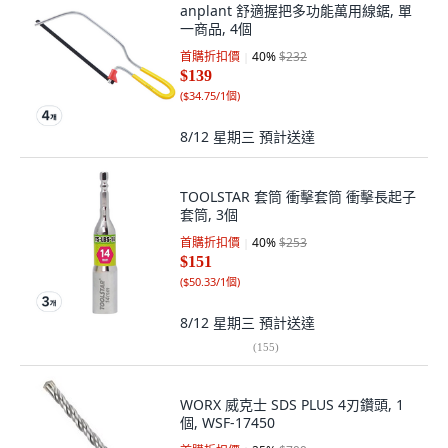
anplant 舒適握把多功能萬用線鋸, 單
一商品, 4個
首購折扣價
40
%
$232
$139
(
$34.75/1個
)
8/12 星期三
預計送達
TOOLSTAR 套筒 衝擊套筒 衝擊長起子
套筒, 3個
首購折扣價
40
%
$253
$151
(
$50.33/1個
)
8/12 星期三
預計送達
(
155
)
WORX 威克士 SDS PLUS 4刃鑽頭, 1
個, WSF-17450