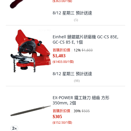
(
$363.00/1個
)
8/12 星期三
預計送達
(
5
)
Einhell 鏈鋸鋸片研磨機 GC-CS 85E,
GC-CS 85 E, 1個
首購折扣價
12
%
$1,603
$1,403
(
$1403.00/1個
)
8/12 星期三
預計送達
(
98
)
EX-POWER 鐵工銼刀 細齒 方形
350mm, 2個
首購折扣價
39
%
$505
$305
(
$152.50/1個
)