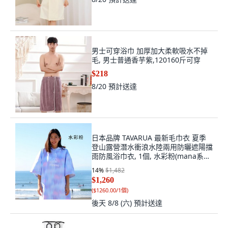
男士可穿浴巾 加厚加大柔軟吸水不掉
毛, 男士普通香芋紫,120160斤可穿
$218
8/20
預計送達
日本品牌 TAVARUA 最新毛巾衣 夏季
登山露營潛水衝浪水陸兩用防曬遮陽擋
雨防風浴巾衣, 1個, 水彩粉(mana系列)
款, mana 水彩粉
14
%
$1,482
$1,260
(
$1260.00/1個
)
後天 8/8 (六)
預計送達