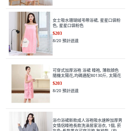
女士吸水珊瑚絨弔帶浴裙, 星星口袋粉
色, 星星口袋粉色
$203
8/20
預計送達
可穿式加厚浴袍 浴裙 睡袍, 薄款顔色
隨機太陽花,均碼適配80130斤, 太陽花
$203
8/20
預計送達
浴巾浴裙新款成人浴袍吸水速幹加厚男
女情侶睡袍長款洗澡居家浴衣, 1個, 菸
灰色-長款男女可穿浴袍,無袖款（均碼