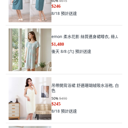
60
%
$615
$246
8/18
預計送達
emon 柔水花影 絲質連身裙睡衣, 綠,L
$1,480
後天 8/8 (六)
預計送達
吊帶開背浴裙 舒適珊瑚絨吸水浴袍, 白
色
50
%
$490
$245
8/18
預計送達