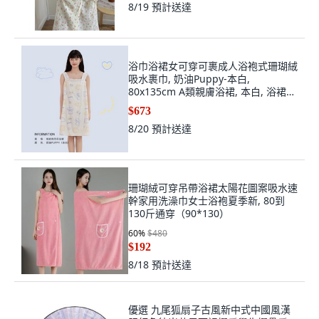
8/19
預計送達
浴巾浴裙女可穿可裹成人浴袍式珊瑚絨
吸水裹巾, 奶油Puppy-本白,
80x135cm A類親膚浴裙, 本白, 浴裙
+毛巾
$673
8/20
預計送達
珊瑚絨可穿吊帶浴裙太陽花圖案吸水速
幹家用洗澡巾女士浴袍夏季新, 80到
130斤通穿（90*130）
60
%
$480
$192
8/18
預計送達
優選 九尾狐扇子古風新中式中國風漢