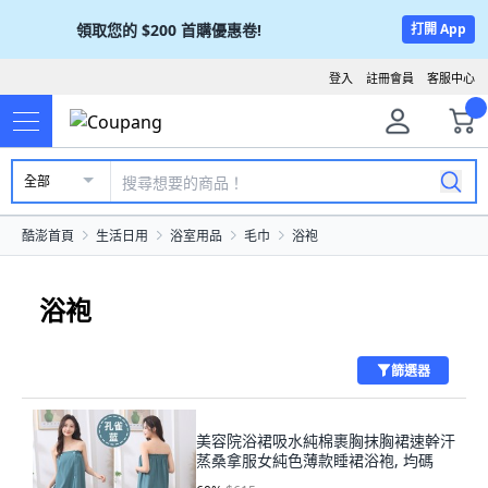
領取您的
$200
首購優惠卷!
打開 App
登入
註冊會員
客服中心
全部
酷澎首頁
生活日用
浴室用品
毛巾
浴袍
浴袍
篩選器
美容院浴裙吸水純棉裹胸抹胸裙速幹汗
蒸桑拿服女純色薄款睡裙浴袍, 均碼