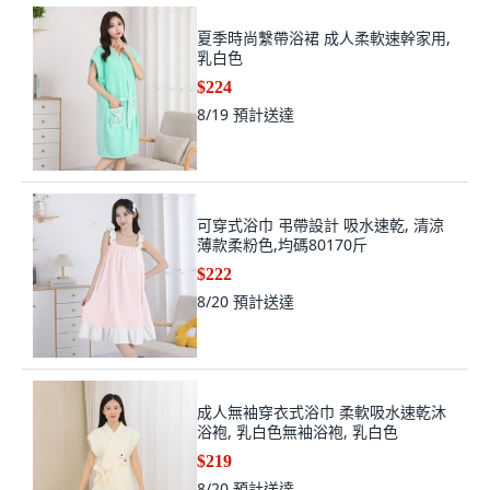
夏季時尚繫帶浴裙 成人柔軟速幹家用,
乳白色
$224
8/19
預計送達
可穿式浴巾 弔帶設計 吸水速乾, 清涼
薄款柔粉色,均碼80170斤
$222
8/20
預計送達
成人無袖穿衣式浴巾 柔軟吸水速乾沐
浴袍, 乳白色無袖浴袍, 乳白色
$219
8/20
預計送達