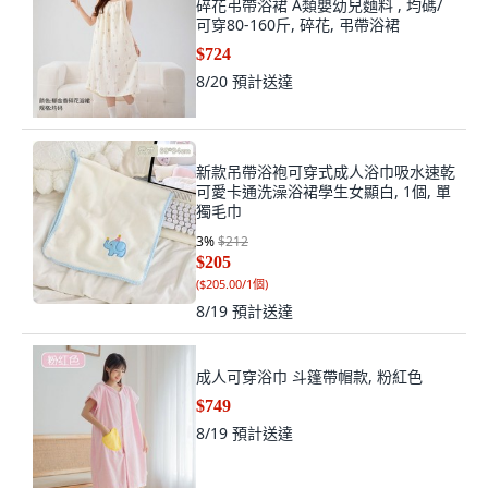
碎花弔帶浴裙 A類嬰幼兒麵料 , 均碼/
可穿80-160斤, 碎花, 弔帶浴裙
$724
8/20
預計送達
新款吊帶浴袍可穿式成人浴巾吸水速乾
可愛卡通洗澡浴裙學生女顯白, 1個, 單
獨毛巾
3
%
$212
$205
(
$205.00/1個
)
8/19
預計送達
成人可穿浴巾 斗篷帶帽款, 粉紅色
$749
8/19
預計送達