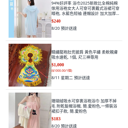
94%好評率 浴巾2025新款比全棉純棉
傢用浴袍女大人可穿可裹戴式浴裙可穿
睡袍, 水藍色短袖 連帽設計 加大加厚,
寬鬆版型均碼 可穿80-200斤, 水藍色,
$240
短袖
8/20
預計送達
精繡龍袍肚兜披肩 黃色平繡 柔軟親膚
吸水速乾, 1個, 尺三神尊用
$1,000
(
$1000.00/1個
)
8/11 星期二
預計送達
珊瑚絨吸水可穿裹浴袍浴巾 加厚不掉
毛 附乾髮帽浴帽, 簡.愛粉色,一條裝浴
裙扣子款, 簡.愛粉色
$183
8/20
預計送達