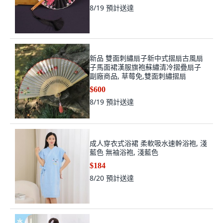
8/19
預計送達
新品 雙面刺繡扇子新中式摺扇古風扇
子馬面裙漢服旗袍蘇繡清冷摺疊扇子
副廠商品, 草莓免,雙面刺繡摺扇
$600
8/19
預計送達
成人穿衣式浴裙 柔軟吸水速幹浴袍, 淺
藍色 無袖浴袍, 淺藍色
$184
8/20
預計送達