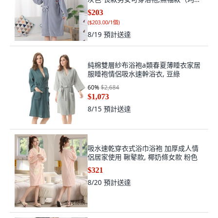
40.0-140.0公斤可穿
$203
(
$203.00/1個
)
8/19
預計送達
純棉雙層紗布浴袍a類春夏薄睡衣家居
服睡袍情侶吸水速幹浴衣, 豆綠
60
%
$2,684
$1,073
8/15
預計送達
吸水速乾穿衣式浴巾浴袍 加厚成人情
侶居家使用 鞦鼕款, 椰奶條女款 粉色
$321
8/20
預計送達