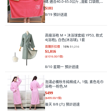
碼 適合40.0-65.0公斤 ,淺藍 口袋款,
淺藍
$181
8/19
預計送達
高級浴袍 M + 沐浴球套組 YP53, 款式
4(浴袍), 白色(沐浴球), 1套
首購折扣價
16
%
$1,216
$1,016
(
$1016.00/1個
)
8/10 星期一
預計送達
泡湯必備秋冬純棉成人, 1個, 素色毛巾
浴袍~~粉色,M
$499
(
$499.00/1個
)
後天 8/8 (六)
預計送達