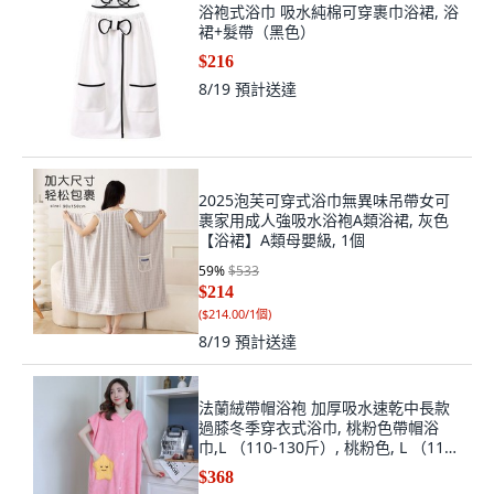
浴袍式浴巾 吸水純棉可穿裹巾浴裙, 浴
裙+髮帶（黑色）
$216
8/19
預計送達
2025泡芙可穿式浴巾無異味吊帶女可
裹家用成人強吸水浴袍A類浴裙, 灰色
【浴裙】A類母嬰級, 1個
59
%
$533
$214
(
$214.00/1個
)
8/19
預計送達
法蘭絨帶帽浴袍 加厚吸水速乾中長款
過膝冬季穿衣式浴巾, 桃粉色帶帽浴
巾,L （110-130斤）, 桃粉色, L （110-
130斤）
$368