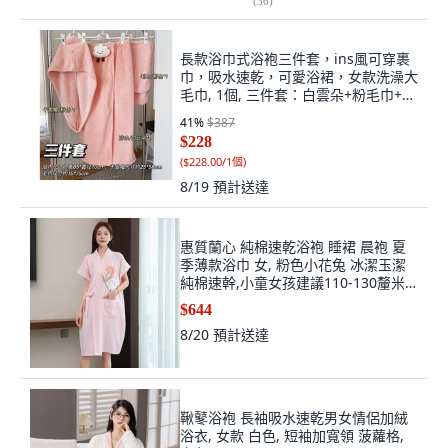
(
36
)
長款浴巾式浴袍三件套，ins風可穿裹
巾，吸水速乾，可愛浴裙，女款洗澡大
毛巾, 1個, 三件套：白雲朵+粉毛巾+粉
浴帽
41
%
$387
$228
(
$228.00/1個
)
8/19
預計送達
惠質蘭心 純棉速乾浴袍 睡裙 晨袍 夏
季薄款浴巾 女, 粉色小花兔 冰潔玉潔
純棉速幹,小童女孩建議110-130釐米,
粉色小花兔, 冰潔玉潔
$644
8/20
預計送達
鞦鼕浴袍 長袖吸水速乾男女情侶加絨
浴衣, 女款 白色, 短袖加寬領 菠蘿格,