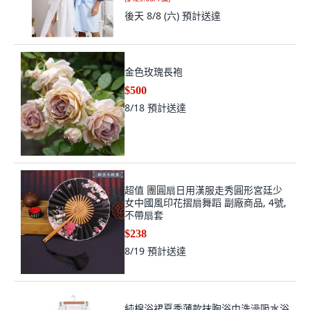
後天 8/8 (六)
預計送達
金色玫瑰長袍
$500
8/18
預計送達
超值 團圓扇日用漢服走秀圓形宮廷少
女中國風印花摺扇舞蹈 副廠商品, 4號,
不帶扇套
$238
8/19
預計送達
純棉浴裙夏季薄款抹胸浴巾洗澡吸水浴