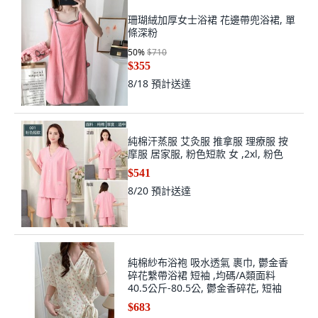
珊瑚絨加厚女士浴裙 花邊帶兜浴裙, 單
條深粉
50
%
$710
$355
8/18
預計送達
純棉汗蒸服 艾灸服 推拿服 理療服 按
摩服 居家服, 粉色短款 女 ,2xl, 粉色
$541
8/20
預計送達
純棉紗布浴袍 吸水透氣 裹巾, 鬱金香
碎花繫帶浴裙 短袖 ,均碼/A類面料
40.5公斤-80.5公, 鬱金香碎花, 短袖
$683