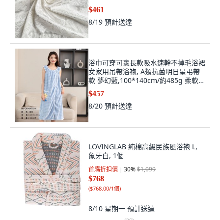
$461
8/19
預計送達
浴巾可穿可裹長款吸水速幹不掉毛浴裙
女家用吊帶浴袍, A類抗菌明日星弔帶
款 夢幻藍,100*140cm/約485g 柔軟不
掉, 夢幻藍
$457
8/20
預計送達
LOVINGLAB 純棉高級民族風浴袍 L,
象牙白, 1個
首購折扣價
30
%
$1,099
$768
(
$768.00/1個
)
8/10 星期一
預計送達