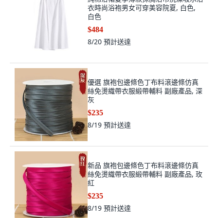
衣時尚浴袍男女可穿美容院夏, 白色,
白色
$484
8/20
預計送達
優選 旗袍包邊條色丁布料滾邊條仿真
絲免燙織帶衣服緞帶輔料 副廠產品, 深
灰
$235
8/19
預計送達
新品 旗袍包邊條色丁布料滾邊條仿真
絲免燙織帶衣服緞帶輔料 副廠產品, 玫
紅
$235
8/19
預計送達