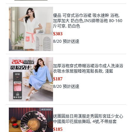
優品 可穿式浴巾浴裙 吸水速幹 浴袍,
加厚加大 奶白色,INS綁帶浴袍 80-160
斤可穿, 奶白色
$303
8/20
預計送達
加厚浴袍穿式帶帽浴裙浴巾成人洗澡浴
衣吸水傢居服睡袍寬鬆長款, 淺藍
$187
8/20
預計送達
送團圓扇日用漢服走秀圓形宮廷少女心
中國風印花摺扇舞蹈, 4號,不帶扇套
$185