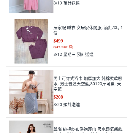
8/19
預計送達
居家服 睡衣 女居家休閒服, 酒紅/XL, 1
個
$499
(
$499.00/1個
)
8/12 星期三
預計送達
男士可穿式浴巾 加厚加大 純棉柔軟吸
水, 男士普通天空藍,80120斤可穿, 天
空藍
$208
8/20
預計送達
冀陽 純棉紗布浴袍裹巾 吸水透氣新款,