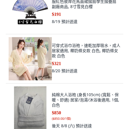
服紅色彼岸花馬面裙摺扇學生摺疊扇
副廠商品, 8寸雪見白櫻
$191
8/19
預計送達
可穿式浴巾浴袍，速乾加厚吸水，成人
居家適用, 椰奶條女款 白色, 椰奶條女
款 白色
$321
8/20
預計送達
純棉大人浴袍 (身長105cm) (寬鬆、保
暖、舒適) 居家/泡湯/沐浴後適用, 1個,
白色
$850
(
$850.00/1個
)
後天 8/8 (六)
預計送達