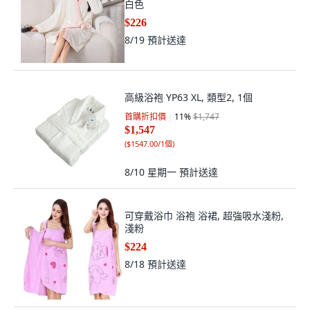
白色
$226
8/19
預計送達
高級浴袍 YP63 XL, 類型2, 1個
首購折扣價
11
%
$1,747
$1,547
(
$1547.00/1個
)
8/10 星期一
預計送達
可穿戴浴巾 浴袍 浴裙, 超強吸水淺粉,
淺粉
$224
8/18
預計送達