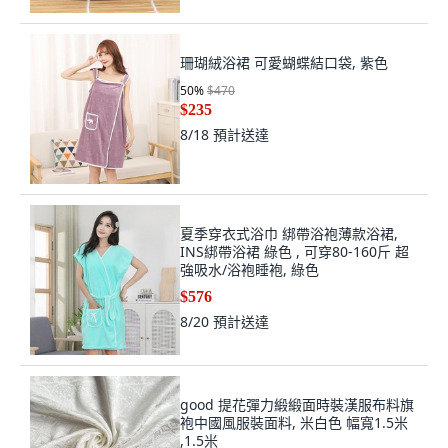
珊瑚絨浴裙 可愛蝴蝶結口袋, 紫色
50
%
$470
$235
8/18
預計送達
夏季穿衣式浴巾 綁帶浴袍薄款浴裙,
INS綁帶浴裙 綠色 , 可穿80-160斤 超
強吸水/浴袍睡袍, 綠色
$576
8/20
預計送達
good 提花彈力緞緞面時裝漢服布料旗
袍中國風服裝面料, 米白色 幅寬1.5米
,1.5米