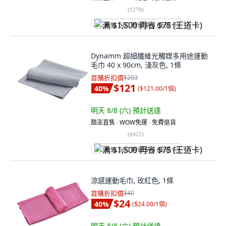
(
1270
)
满 $1,500 再省 $75 (王道卡)
Dynamm 超細纖維光觸媒多用途運動
毛巾 40 x 90cm, 淺灰色, 1條
首購折扣價
$203
$121
40
%
(
$121.00/1個
)
明天 8/8 (六)
預計送達
酷澎直售 ∙ WOW免運 ∙ 免費退貨
(
6422
)
满 $1,500 再省 $75 (王道卡)
涼感運動毛巾, 玫紅色, 1條
首購折扣價
$40
$24
40
%
(
$24.00/1個
)
明天 8/8 (六)
預計送達