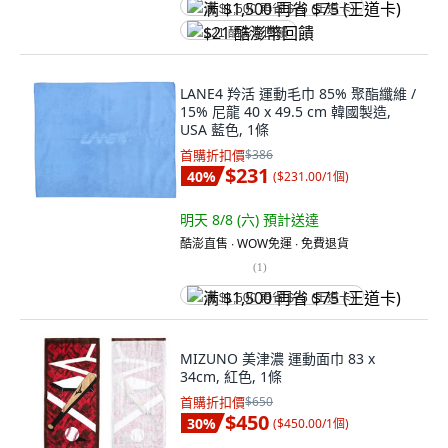
满 $1,500 再省 $75 (王道卡)
$21 酷澎幣回饋
LANE4 羚活 運動毛巾 85% 聚酯纖維 /
15% 尼龍 40 x 49.5 cm 韓國製造,
USA 藍色, 1條
首購折扣價
$386
$231
40
%
(
$231.00/1個
)
明天 8/8 (六)
預計送達
酷澎直售 ∙ WOW免運 ∙ 免費退貨
(
1
)
满 $1,500 再省 $75 (王道卡)
MIZUNO 美津濃 運動面巾 83 x
34cm, 紅色, 1條
首購折扣價
$650
$450
30
%
(
$450.00/1個
)