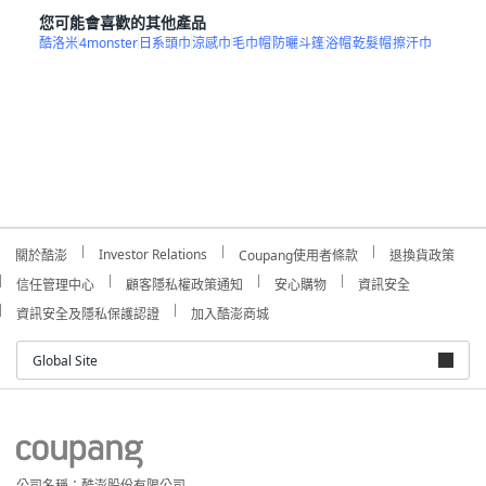
您可能會喜歡的其他產品
酷洛米
4monster
日系頭巾
涼感巾
毛巾帽
防曬斗篷
浴帽
乾髮帽
擦汗巾
Investor Relations
關於酷澎
Coupang使用者條款
退換貨政策
信任管理中心
顧客隱私權政策通知
安心購物
資訊安全
資訊安全及隱私保護認證
加入酷澎商城
Global Site
公司名稱：酷澎股份有限公司