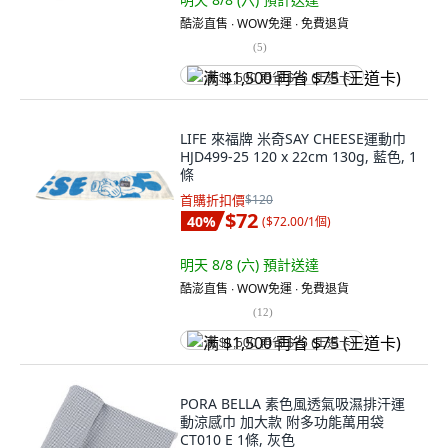
酷澎直售 ∙ WOW免運 ∙ 免費退貨
(
5
)
满 $1,500 再省 $75 (王道卡)
LIFE 來福牌 米奇SAY CHEESE運動巾
HJD499-25 120 x 22cm 130g, 藍色, 1
條
首購折扣價
$120
$72
40
%
(
$72.00/1個
)
明天 8/8 (六)
預計送達
酷澎直售 ∙ WOW免運 ∙ 免費退貨
(
12
)
满 $1,500 再省 $75 (王道卡)
PORA BELLA 素色風透氣吸濕排汗運
動涼感巾 加大款 附多功能萬用袋
CT010 E 1條, 灰色