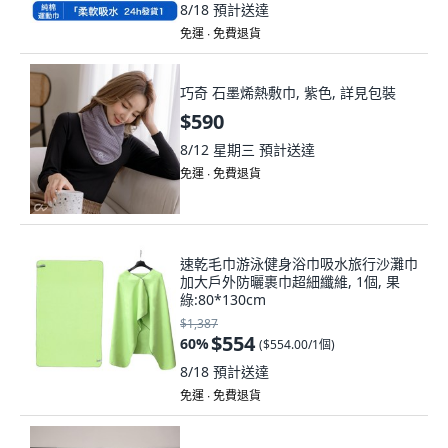
8/18
預計送達
免運 ∙ 免費退貨
巧奇 石墨烯熱敷巾, 紫色, 詳見包裝
$590
8/12 星期三
預計送達
免運 ∙ 免費退貨
速乾毛巾游泳健身浴巾吸水旅行沙灘巾
加大戶外防曬裹巾超細纖維, 1個, 果
綠:80*130cm
$1,387
$554
60
%
(
$554.00/1個
)
8/18
預計送達
免運 ∙ 免費退貨