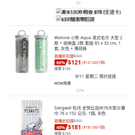
(
2
)
满 $1,500 再省 $75 (王道卡)
$33 酷澎幣回饋
Wonine 小熊 Aqua 濕式毛巾 大型 2
款 + 收納盒 2款 套組 85 x 33 cm, 1
套, 灰色 + 薄荷綠
首購折扣價
$305
$121
60
%
(
$121.00/1個
)
運費 $195
8/11 星期二
預計送達
WOW免運
(
379
)
Songwol 松月 史努比加州76大型沙灘
巾 76 x 152 公分, 1個, 米色
首購折扣價
$302
$181
40
%
(
$181.00/1個
)
運費 $195