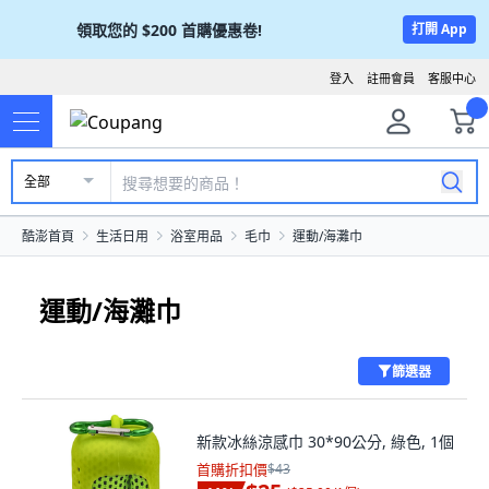
領取您的
$200
首購優惠卷!
打開 App
登入
註冊會員
客服中心
全部
酷澎首頁
生活日用
浴室用品
毛巾
運動/海灘巾
運動/海灘巾
篩選器
新款冰絲涼感巾 30*90公分, 綠色, 1個
首購折扣價
$43