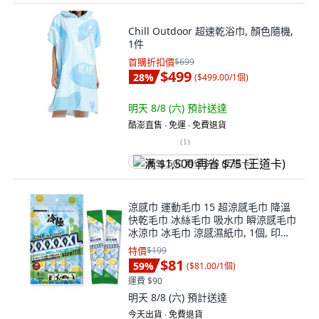
Chill Outdoor 超速乾浴巾, 顏色隨機,
1件
首購折扣價
$699
$499
28
%
(
$499.00/1個
)
明天 8/8 (六)
預計送達
酷澎直售 ∙ 免運 ∙ 免費退貨
(
1
)
满 $1,500 再省 $75 (王道卡)
涼感巾 運動毛巾 15 超涼感毛巾 降溫
快乾毛巾 冰絲毛巾 吸水巾 瞬涼感毛巾
冰涼巾 冰毛巾 涼感濕紙巾, 1個, 印花
款
特價
$199
$81
59
%
(
$81.00/1個
)
運費 $90
明天 8/8 (六)
預計送達
今天出貨 ∙ 免費退貨