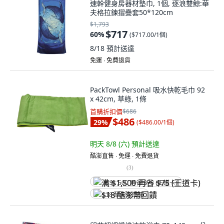
速幹健身房器材墊巾, 1個, 逐浪雙鯨:華
夫格拉鍊摺疊套50*120cm
$1,793
$717
60
%
(
$717.00/1個
)
8/18
預計送達
免運 ∙ 免費退貨
PackTowl Personal 吸水快乾毛巾 92
x 42cm, 草綠, 1條
首購折扣價
$686
$486
29
%
(
$486.00/1個
)
明天 8/8 (六)
預計送達
酷澎直售 ∙ 免運 ∙ 免費退貨
(
3
)
满 $1,500 再省 $75 (王道卡)
$18 酷澎幣回饋