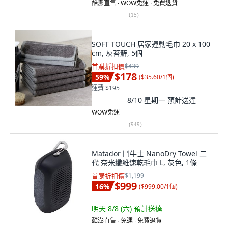
酷澎直售 ∙ WOW免運 ∙ 免費退貨
(
15
)
SOFT TOUCH 居家運動毛巾 20 x 100
cm, 灰苔蘚, 5個
首購折扣價
$439
$178
59
%
(
$35.60/1個
)
運費 $195
8/10 星期一
預計送達
WOW免運
(
949
)
Matador 鬥牛士 NanoDry Towel 二
代 奈米纖維速乾毛巾 L, 灰色, 1條
首購折扣價
$1,199
$999
16
%
(
$999.00/1個
)
明天 8/8 (六)
預計送達
酷澎直售 ∙ 免運 ∙ 免費退貨