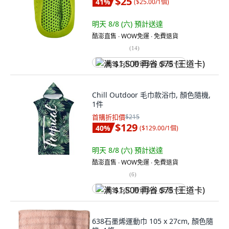
$25
41
%
(
$25.00/1個
)
明天 8/8 (六)
預計送達
酷澎直售 ∙ WOW免運 ∙ 免費退貨
(
14
)
满 $1,500 再省 $75 (王道卡)
Chill Outdoor 毛巾款浴巾, 顏色隨機,
1件
首購折扣價
$215
$129
40
%
(
$129.00/1個
)
明天 8/8 (六)
預計送達
酷澎直售 ∙ WOW免運 ∙ 免費退貨
(
6
)
满 $1,500 再省 $75 (王道卡)
638石墨烯運動巾 105 x 27cm, 顏色隨