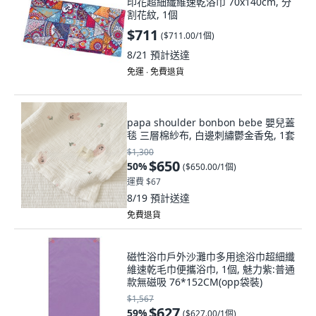
印花超細纖維速乾浴巾 70x140cm, 分
割花紋, 1個
$711
(
$711.00/1個
)
8/21
預計送達
免運 ∙ 免費退貨
papa shoulder bonbon bebe 嬰兒蓋
毯 三層棉紗布, 白邊刺繡鬱金香兔, 1套
$1,300
$650
50
%
(
$650.00/1個
)
運費 $67
8/19
預計送達
免費退貨
磁性浴巾戶外沙灘巾多用途浴巾超細纖
維速乾毛巾便攜浴巾, 1個, 魅力紫:普通
款無磁吸 76*152CM(opp袋裝)
$1,567
$627
59
%
(
$627.00/1個
)