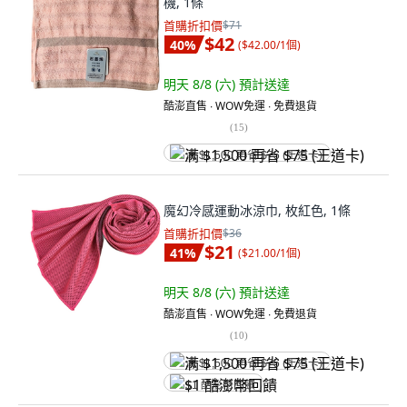
機, 1條
首購折扣價
$71
$42
40
%
(
$42.00/1個
)
明天 8/8 (六)
預計送達
酷澎直售 ∙ WOW免運 ∙ 免費退貨
(
15
)
满 $1,500 再省 $75 (王道卡)
魔幻冷感運動冰涼巾, 枚紅色, 1條
首購折扣價
$36
$21
41
%
(
$21.00/1個
)
明天 8/8 (六)
預計送達
酷澎直售 ∙ WOW免運 ∙ 免費退貨
(
10
)
满 $1,500 再省 $75 (王道卡)
$1 酷澎幣回饋