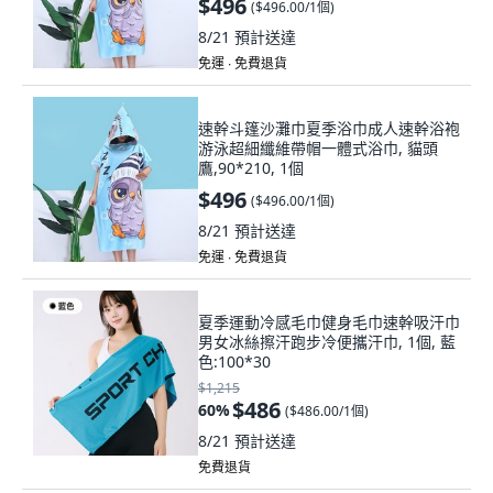
$496
(
$496.00/1個
)
8/21
預計送達
免運 ∙ 免費退貨
速幹斗篷沙灘巾夏季浴巾成人速幹浴袍
游泳超細纖維帶帽一體式浴巾, 貓頭
鷹,90*210, 1個
$496
(
$496.00/1個
)
8/21
預計送達
免運 ∙ 免費退貨
夏季運動冷感毛巾健身毛巾速幹吸汗巾
男女冰絲擦汗跑步冷便攜汗巾, 1個, 藍
色:100*30
$1,215
$486
60
%
(
$486.00/1個
)
8/21
預計送達
免費退貨