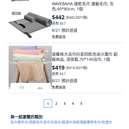
WAVEBAHA 速乾毛巾 運動毛巾, 灰
色,40*80cm, 1個
$442
(
$442.00/1個
)
運費 $67
8/21
預計送達
免費退貨
菠蘿格大浴巾抖音同款洗澡沙灘巾 副
廠商品, 深夜藍,70*140浴巾, 1個
$419
(
$419.00/1個
)
運費 $67
8/21
預計送達
免費退貨
2
3
4
5
1
與一起瀏覽的類別
毛巾
擦手巾/洗臉毛巾
浴巾
沐浴巾/搓澡巾
浴袍
頭髮專用毛巾/包頭巾