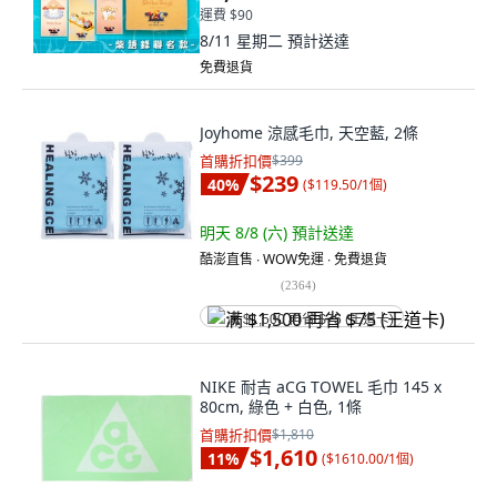
運費 $90
8/11 星期二
預計送達
免費退貨
Joyhome 涼感毛巾, 天空藍, 2條
首購折扣價
$399
$239
40
%
(
$119.50/1個
)
明天 8/8 (六)
預計送達
酷澎直售 ∙ WOW免運 ∙ 免費退貨
(
2364
)
满 $1,500 再省 $75 (王道卡)
NIKE 耐吉 aCG TOWEL 毛巾 145 x
80cm, 綠色 + 白色, 1條
首購折扣價
$1,810
$1,610
11
%
(
$1610.00/1個
)