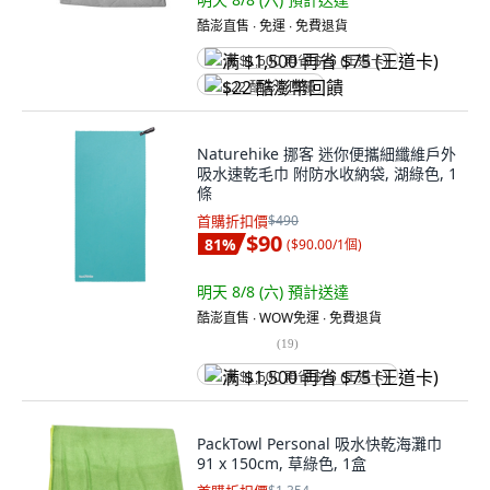
酷澎直售 ∙ 免運 ∙ 免費退貨
满 $1,500 再省 $75 (王道卡)
$22 酷澎幣回饋
Naturehike 挪客 迷你便攜細纖維戶外
吸水速乾毛巾 附防水收納袋, 湖綠色, 1
條
首購折扣價
$490
$90
81
%
(
$90.00/1個
)
明天 8/8 (六)
預計送達
酷澎直售 ∙ WOW免運 ∙ 免費退貨
(
19
)
满 $1,500 再省 $75 (王道卡)
PackTowl Personal 吸水快乾海灘巾
91 x 150cm, 草綠色, 1盒