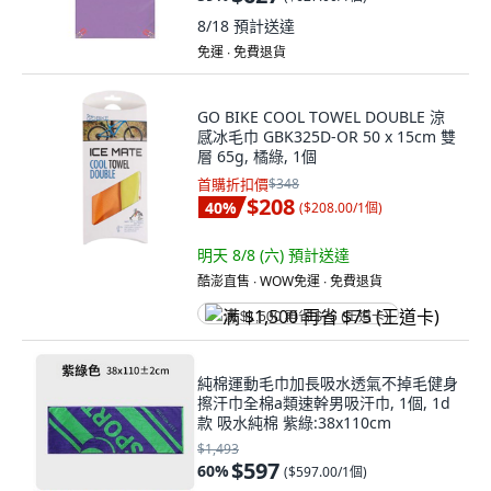
8/18
預計送達
免運 ∙ 免費退貨
GO BIKE COOL TOWEL DOUBLE 涼
感冰毛巾 GBK325D-OR 50 x 15cm 雙
層 65g, 橘綠, 1個
首購折扣價
$348
$208
40
%
(
$208.00/1個
)
明天 8/8 (六)
預計送達
酷澎直售 ∙ WOW免運 ∙ 免費退貨
满 $1,500 再省 $75 (王道卡)
純棉運動毛巾加長吸水透氣不掉毛健身
擦汗巾全棉a類速幹男吸汗巾, 1個, 1d
款 吸水純棉 紫綠:38x110cm
$1,493
$597
60
%
(
$597.00/1個
)