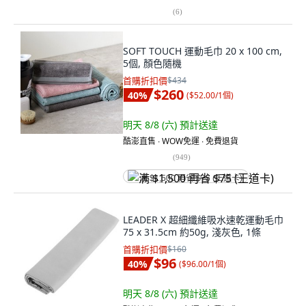
(
6
)
SOFT TOUCH 運動毛巾 20 x 100 cm,
5個, 顏色隨機
首購折扣價
$434
$260
40
%
(
$52.00/1個
)
明天 8/8 (六)
預計送達
酷澎直售 ∙ WOW免運 ∙ 免費退貨
(
949
)
满 $1,500 再省 $75 (王道卡)
LEADER X 超細纖維吸水速乾運動毛巾
75 x 31.5cm 約50g, 淺灰色, 1條
首購折扣價
$160
$96
40
%
(
$96.00/1個
)
明天 8/8 (六)
預計送達