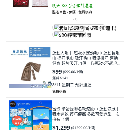
明天 8/8 (六)
預計送達
酷澎直售 ∙ 免運 ∙ 免費退貨
(
1
)
满 $1,500 再省 $75 (王道卡)
$20 酷澎幣回饋
運動大毛巾 超吸水運動毛巾 運動長毛
巾 擦汗毛巾 吸汗毛巾 吸濕排汗 運動
健身 超強吸汗, 1個, 【超吸水不起毛運
動長毛巾】咖啡色
$99
(
$99.00/1個
)
運費 $141
8/11 星期二
預計送達
免費退貨
富璟 柴語錄聯名款涼感巾 運動涼感巾
吸水速乾 輕巧便攜 多款可愛造型一次
擁有, 1個
$1,299
(
$1299.00/1個
)