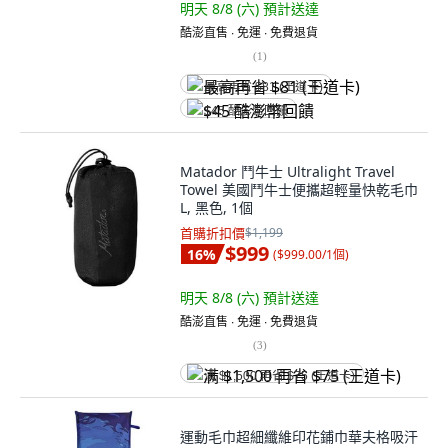
明天 8/8 (六)
預計送達
酷澎直售 ∙ 免運 ∙ 免費退貨
(
1
)
最高再省 $81 (王道卡)
$45 酷澎幣回饋
Matador 鬥牛士 Ultralight Travel
Towel 美國鬥牛士便攜超輕量快乾毛巾
L, 黑色, 1個
首購折扣價
$1,199
$999
16
%
(
$999.00/1個
)
明天 8/8 (六)
預計送達
酷澎直售 ∙ 免運 ∙ 免費退貨
(
3
)
满 $1,500 再省 $75 (王道卡)
運動毛巾超細纖維印花鋪巾華夫格吸汗