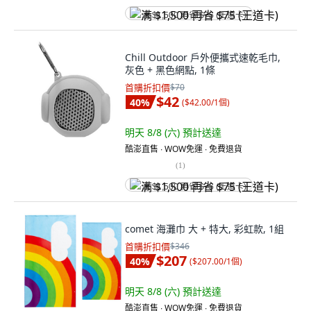
满 $1,500 再省 $75 (王道卡)
Chill Outdoor 戶外便攜式速乾毛巾,
灰色 + 黑色網點, 1條
首購折扣價
$70
$42
40
%
(
$42.00/1個
)
明天 8/8 (六)
預計送達
酷澎直售 ∙ WOW免運 ∙ 免費退貨
(
1
)
满 $1,500 再省 $75 (王道卡)
comet 海灘巾 大 + 特大, 彩虹款, 1組
首購折扣價
$346
$207
40
%
(
$207.00/1個
)
明天 8/8 (六)
預計送達
酷澎直售 ∙ WOW免運 ∙ 免費退貨