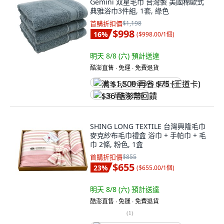
Gemini 双星毛巾 台灣製 美國棉歐式
典雅浴巾3件組, 1套, 綠色
首購折扣價
$1,198
$998
16
%
(
$998.00/1個
)
明天 8/8 (六)
預計送達
酷澎直售 ∙ 免運 ∙ 免費退貨
满 $1,500 再省 $75 (王道卡)
$36 酷澎幣回饋
SHING LONG TEXTILE 台灣興隆毛巾
麥克紗布毛巾禮盒 浴巾 + 手帕巾 + 毛
巾 2條, 粉色, 1盒
首購折扣價
$855
$655
23
%
(
$655.00/1個
)
明天 8/8 (六)
預計送達
酷澎直售 ∙ 免運 ∙ 免費退貨
(
1
)