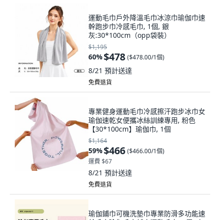
運動毛巾戶外降溫毛巾冰涼巾瑜伽巾速
幹跑步巾冷感毛巾, 1個, 銀
灰:30*100cm（opp袋裝）
$1,195
$478
60
%
(
$478.00/1個
)
8/21
預計送達
免費退貨
專業健身運動毛巾冷感擦汗跑步冰巾女
瑜伽速乾女便攜冰絲訓練專用, 粉色
【30*100cm】瑜伽巾, 1個
$1,164
$466
59
%
(
$466.00/1個
)
運費 $67
8/21
預計送達
免費退貨
瑜伽鋪巾可機洗墊巾專業防滑多功能速