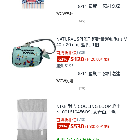
8/11 星期二
預計送達
WOW免運
(
45
)
NATURAL SPIRIT 超輕量運動毛巾 M
40 x 80 cm, 藍色, 1個
首購折扣價
$329
$120
63
%
(
$120.00/1個
)
運費 $195
8/11 星期二
預計送達
WOW免運
(
30
)
NIKE 耐吉 COOLING LOOP 毛巾
N1001619456OS, 丈青白, 1條
首購折扣價
$730
$530
27
%
(
$530.00/1個
)
明天 8/8 (六)
預計送達