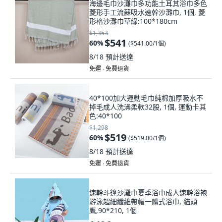
海邊毛巾沙灘巾多功能土耳其浴巾多色
菱形手工流蘇吸水速幹沙灘巾, 1個, 菱
形格沙灘巾草綠:100*180cm
$1,353
$541
60
%
(
$541.00/1個
)
8/18
預計送達
免運 ∙ 免費退貨
40*100加大運動毛巾純棉加厚吸水不
掉毛成人洗澡柔軟32股, 1個, 運動卡其
色:40*100
$1,298
$519
60
%
(
$519.00/1個
)
8/18
預計送達
免運 ∙ 免費退貨
速幹斗篷沙灘巾夏季浴巾成人速幹浴袍
游泳超細纖維帶帽一體式浴巾, 貓頭
鷹,90*210, 1個