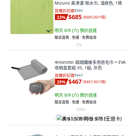
Mizuno 美津濃 吸水巾, 淺綠色, 1條
首購折扣價
$885
$685
22
%
(
$685.00/1個
)
明天 8/8 (六)
預計送達
酷澎直售 ∙ 免運 ∙ 免費退貨
(
7
)
4monster 超細纖維多用途毛巾 + EVA
收納盒套組 XS, 1組, 灰色
首購折扣價
$667
$467
29
%
(
$467.00/1個
)
明天 8/8 (六)
預計送達
酷澎直售 ∙ 免運 ∙ 免費退貨
(
232
)
满 $1,500 再省 $75 (王道卡)