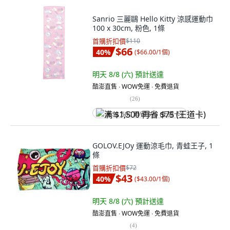
Sanrio 三麗鷗 Hello Kitty 涼感運動巾
100 x 30cm, 粉色, 1條
首購折扣價
$110
$66
40
%
(
$66.00/1個
)
明天 8/8 (六)
預計送達
酷澎直售 ∙ WOW免運 ∙ 免費退貨
(
26
)
满 $1,500 再省 $75 (王道卡)
GOLOV.EJOy 運動涼毛巾, 青蛙王子, 1
條
首購折扣價
$72
$43
40
%
(
$43.00/1個
)
明天 8/8 (六)
預計送達
酷澎直售 ∙ WOW免運 ∙ 免費退貨
(
4
)