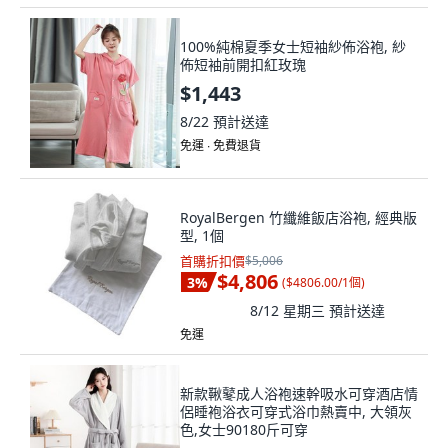
100%純棉夏季女士短袖紗佈浴袍, 紗
佈短袖前開扣紅玫瑰
$1,443
8/22
預計送達
免運 ∙ 免費退貨
RoyalBergen 竹纖維飯店浴袍, 經典版
型, 1個
首購折扣價
$5,006
$4,806
3
%
(
$4806.00/1個
)
8/12 星期三
預計送達
免運
新款鞦鼕成人浴袍速幹吸水可穿酒店情
侶睡袍浴衣可穿式浴巾熱賣中, 大領灰
色,女士90180斤可穿