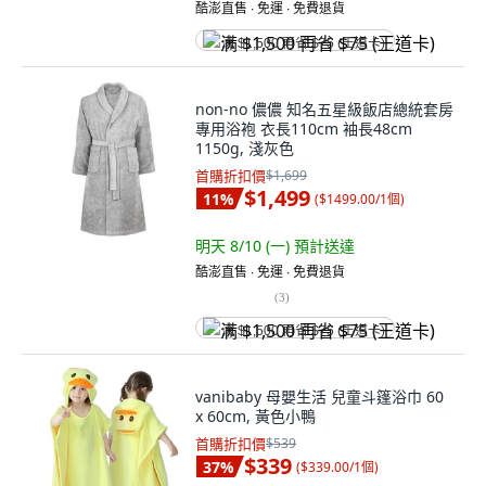
酷澎直售 ∙ 免運 ∙ 免費退貨
满 $1,500 再省 $75 (王道卡)
non-no 儂儂 知名五星級飯店總統套房
專用浴袍 衣長110cm 袖長48cm
1150g, 淺灰色
首購折扣價
$1,699
$1,499
11
%
(
$1499.00/1個
)
明天 8/10 (一)
預計送達
酷澎直售 ∙ 免運 ∙ 免費退貨
(
3
)
满 $1,500 再省 $75 (王道卡)
vanibaby 母嬰生活 兒童斗篷浴巾 60
x 60cm, 黃色小鴨
首購折扣價
$539
$339
37
%
(
$339.00/1個
)