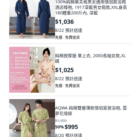
100%純棉華夫格男女通用情侶款浴袍
酒店睡袍, 1917深藍男女衕款,XXL身高
180體重200斤內, 深藍
$1,036
8/22
預計送達
免運 ∙ 免費退貨
純棉按摩服 單上衣, 2000長袖女款,XL
碼
$1,025
8/22
預計送達
免運 ∙ 免費退貨
AQWA 純棉雙層薄款情侶家居浴袍, 雲
夢花境綠
$1,990
$995
50
%
8/20
預計送達