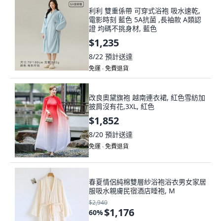
利利 雙重係帶 可穿式浴袍 吸水速乾,
電影時刻 藍色 5A抗菌 ,長袖款 A類認
證 均碼不挑身材, 藍色
$1,235
8/22
預計送達
免運 ∙ 免費退貨
改良奧黛旗袍 越南連衣裙, 紅色雪紡加
披肩沒有花,3XL, 紅色
$1,852
8/20
預計送達
免運 ∙ 免費退貨
春夏情侶純棉雙層紗浴袍浴衣男女家居
服吸水親膚民宿酒店睡袍, M
$2,940
$1,176
60
%