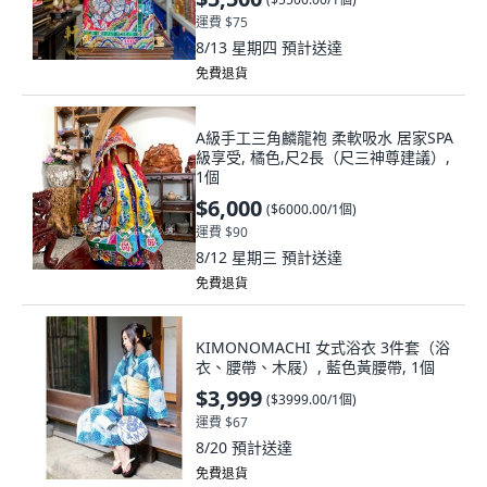
運費 $75
8/13 星期四
預計送達
免費退貨
A級手工三角麟龍袍 柔軟吸水 居家SPA
級享受, 橘色,尺2長（尺三神尊建議）,
1個
$6,000
(
$6000.00/1個
)
運費 $90
8/12 星期三
預計送達
免費退貨
KIMONOMACHI 女式浴衣 3件套（浴
衣、腰帶、木屐）, 藍色黃腰帶, 1個
$3,999
(
$3999.00/1個
)
運費 $67
8/20
預計送達
免費退貨