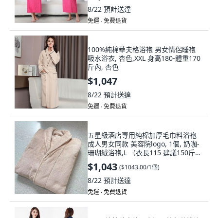
8/22
預計送達
免運 ∙ 免費退貨
100%純棉華夫格浴袍 男女情侶睡袍
吸水浴衣, 杏色,XXL 身高180-體重170
斤內, 杏色
$1,047
8/22
預計送達
免運 ∙ 免費退貨
五星級酒店專用純棉加厚毛巾料浴袍
成人男女同款 美容院logo, 1個, 奶咖-
珊瑚絨浴袍,L （衣長115 建議150斤以
內）
$1,043
(
$1043.00/1個
)
8/22
預計送達
免運 ∙ 免費退貨