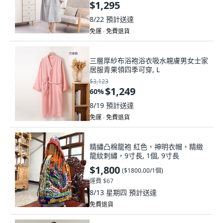
$1,295
8/22
預計送達
免運 ∙ 免費退貨
三層厚紗布浴袍浴衣吸水親膚男女士家
居服青果領四季可穿, L
$3,123
$1,249
60
%
8/19
預計送達
免運 ∙ 免費退貨
精繡凸棉龍袍 紅色，神明衣帽，精緻
龍紋刺繡，9寸長, 1個, 9寸長
$1,800
(
$1800.00/1個
)
運費 $67
8/13 星期四
預計送達
免費退貨