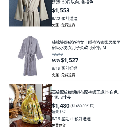
建議150斤以內, 香檳色
$1,553
8/22
預計送達
免運 ∙ 免費退貨
純棉雙層紗浴袍女士睡袍浴衣家居服民
宿吸水男女月子柔軟可外穿, M
$3,819
$1,527
60
%
8/19
預計送達
免運 ∙ 免費退貨
高級龍紋織錦緞布龍袍鑲玉設計-白色,
1個, 8寸長
$1,480
(
$1480.00/1個
)
運費 $67
8/13 星期四
預計送達
免費退貨