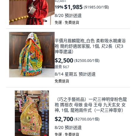
$2,481
$1,985
19
%
(
$1985.00/1個
)
8/20
預計送達
免運 ∙ 免費退貨
平價月眉麟龍袍_白色 柔軟吸水親膚浴
袍 簡約舒適居家服, 1個, 尺2長（尺3
神尊建議）
$2,500
(
$2500.00/1個
)
運費 $67
8/14 星期五
預計送達
免費退貨
（巧之手藝術品）一尺三神明穿粉色龍
袍 媽祖衣 母娘 金母 王母 九天玄女 女
神, 1個, 龍袍兩件式（一尺三神尊穿）
$2,700
(
$2700.00/1個
)
8/20
預計送達
免運 ∙ 免費退貨