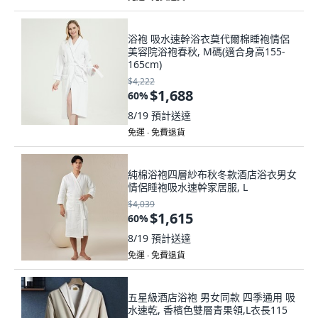
浴袍 吸水速幹浴衣莫代爾棉睡袍情侶
美容院浴袍春秋, M碼(適合身高155-
165cm)
$4,222
$1,688
60
%
8/19
預計送達
免運 ∙ 免費退貨
純棉浴袍四層紗布秋冬款酒店浴衣男女
情侶睡袍吸水速幹家居服, L
$4,039
$1,615
60
%
8/19
預計送達
免運 ∙ 免費退貨
五星級酒店浴袍 男女同款 四季通用 吸
水速乾, 香檳色雙層青果領,L衣長115