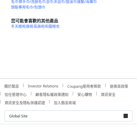
毛巾
擦手巾/洗臉毛巾
浴巾
沐浴巾/搓澡巾
運動/海灘巾
頭髮專用毛巾/包頭巾
您可能會喜歡的其他產品
冬天睡袍
旗袍
長旗袍
和服睡衣
Investor Relations
關於酷澎
Coupang使用者條款
退換貨政策
信任管理中心
顧客隱私權政策通知
安心購物
資訊安全
資訊安全及隱私保護認證
加入酷澎商城
Global Site