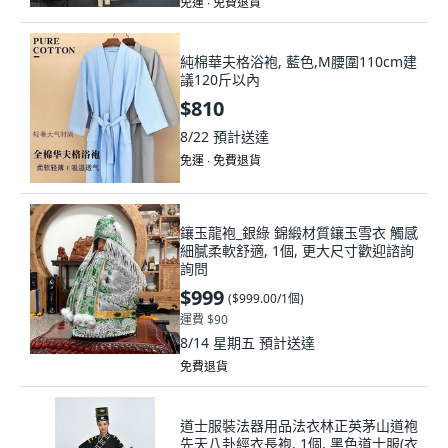
免運 ∙ 免費退貨
純棉華夫格浴袍, 藍色,M腰圍110cm建
議120斤以內
$810
8/22
預計送達
免運 ∙ 免費退貨
鑲玉龍袍_銀綠 錦緞材質鑲玉雪衣 觸感
細膩柔軟舒適, 1個, 更大尺寸歡迎諮詢
詢問
$999
(
$999.00/1個
)
運費 $90
8/14 星期五
預計送達
免費退貨
道士服裝法器用品法衣林正英茅山道袍
先天八卦經衣長袍, 1個, 黑色道士服(衣