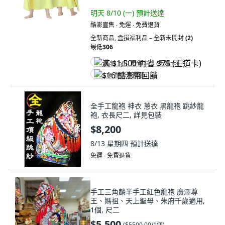
明天 8/10 (一)
預計送達
酷澎直售 ∙ 免運 ∙ 免費退貨
全新商品
,
盒損福利品 – 全新未開封
(2)
最低
306
满 $1,500 再省 $75 (王道卡)
$16 酷澎幣回饋
全手工龍袍 神衣 蔥衣 黑龍袍 跳紗龍
袍, 衣長尺二, 詳見包裝
$8,200
8/13 星期四
預計送達
免運 ∙ 免費退貨
手工三角麟半手工紅色龍袍 廣澤尊
王、媽祖、天上聖母、朱府千歲適用,
1個, 尺二
$5,500
(
$5500.00/1個
)