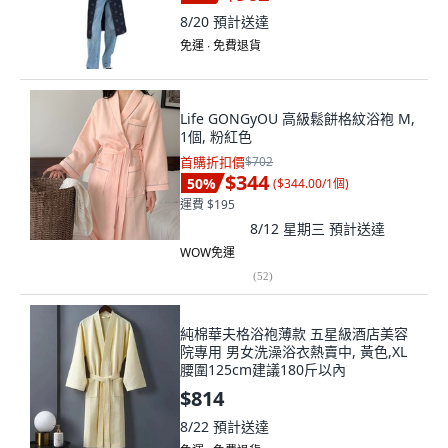
8/20
預計送達
免運 ∙ 免費退貨
Life GONGyOU 高級鬆餅格紋浴袍 M,
1個, 粉紅色
首購折扣價
$702
$344
50
%
(
$344.00/1個
)
運費 $195
8/12 星期三
預計送達
WOW免運
(
52
)
純棉華夫格浴袍薄款 五星級酒店美容
院專用 男女洗澡浴衣熱賣中, 黃色,XL
腰圍125cm建議180斤以內
$814
8/22
預計送達