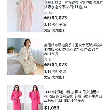
春夏浴袍女士純棉紗布可穿浴巾洗澡游
泳吸水速幹薄款短袖睡袍, M
$2,684
$1,073
60
%
8/19
預計送達
免運 ∙ 免費退貨
雙層紗布浴袍夏季卡通女士寬鬆綁帶大
浴巾吸水柔軟居家浴裙可, 均碼 適合
80-170斤
$2,684
$1,073
60
%
8/19
預計送達
免運 ∙ 免費退貨
100%純棉毛巾料 加長款 男女通用浴
袍 酒店美容院浴衣, 純棉毛巾料中厚四
季款玫紅,M155高100斤內
$1,053