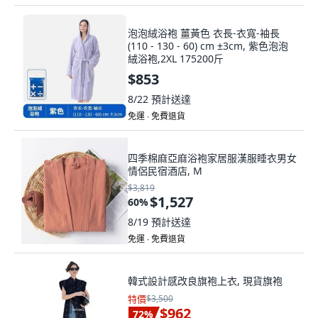
泡泡絨浴袍 薑黃色 衣長-衣寬-袖長
(110 - 130 - 60) cm ±3cm, 紫色泡泡
絨浴袍,2XL 175200斤
$853
8/22
預計送達
免運 ∙ 免費退貨
四季棉麻亞麻浴袍家居服漢服睡衣男女
情侶民宿酒店, M
$3,819
$1,527
60
%
8/19
預計送達
免運 ∙ 免費退貨
韓式設計感改良旗袍上衣, 現貨旗袍
特價
$3,500
$962
72
%