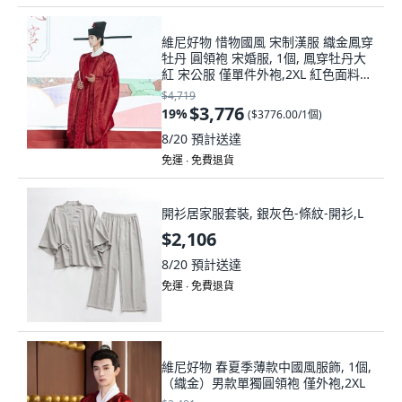
維尼好物 惜物國風 宋制漢服 織金鳳穿
牡丹 圓領袍 宋婚服, 1個, 鳳穿牡丹大
紅 宋公服 僅單件外袍,2XL 紅色面料易
掉色建議單獨洗滌, 鳳穿牡丹大紅
$4,719
$3,776
19
%
(
$3776.00/1個
)
8/20
預計送達
免運 ∙ 免費退貨
開衫居家服套裝, 銀灰色-條紋-開衫,L
$2,106
8/20
預計送達
免運 ∙ 免費退貨
維尼好物 春夏季薄款中國風服飾, 1個,
（織金）男款單獨圓領袍 僅外袍,2XL