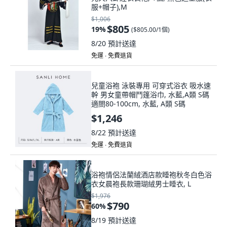
服+帽子),M
$1,006
$805
19
%
(
$805.00/1個
)
8/20
預計送達
免運 ∙ 免費退貨
兒童浴袍 泳裝專用 可穿式浴衣 吸水速
幹 男女童帶帽鬥篷浴巾, 水藍,A類 S碼
適閤80-100cm, 水藍, A類 S碼
$1,246
8/22
預計送達
免運 ∙ 免費退貨
浴袍情侶法蘭絨酒店款睡袍秋冬白色浴
衣女晨袍長款珊瑚絨男士睡衣, L
$1,976
$790
60
%
8/19
預計送達