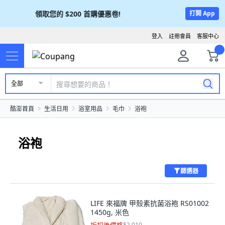
領取您的
$200
首購優惠卷!
打開 App
登入
註冊會員
客服中心
全部
酷澎首頁
生活日用
浴室用品
毛巾
浴袍
浴袍
篩選器
LIFE 來福牌 甲殼素抗菌浴袍 RS01002
1450g, 米色
$2,010