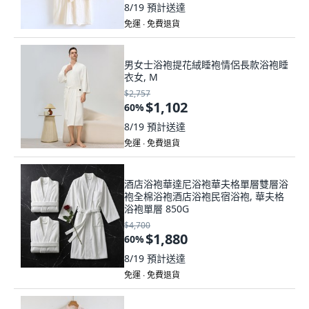
8/19
預計送達
免運 ∙ 免費退貨
男女士浴袍提花絨睡袍情侶長款浴袍睡
衣女, M
$2,757
$1,102
60
%
8/19
預計送達
免運 ∙ 免費退貨
酒店浴袍華達尼浴袍華夫格單層雙層浴
袍全棉浴袍酒店浴袍民宿浴袍, 華夫格
浴袍單層 850G
$4,700
$1,880
60
%
8/19
預計送達
免運 ∙ 免費退貨