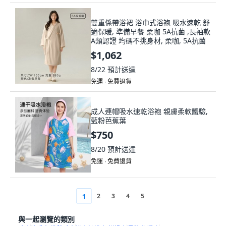
雙重係帶浴裙 浴巾式浴袍 吸水速乾 舒
適保暖, 準備早餐 柔咖 5A抗菌 ,長袖款
A類認證 均碼不挑身材, 柔咖, 5A抗菌
$1,062
8/22
預計送達
免運 ∙ 免費退貨
成人連帽吸水速乾浴袍 親膚柔軟體驗,
藍粉芭蕉葉
$750
8/20
預計送達
免運 ∙ 免費退貨
2
3
4
5
1
與一起瀏覽的類別