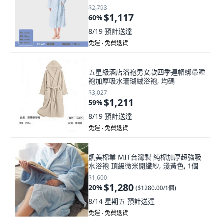
$2,793
$1,117
60
%
8/19
預計送達
免運 ∙ 免費退貨
五星級酒店浴袍男女款四季連帽綁帶睡
袍加厚吸水珊瑚絨浴袍, 均碼
$3,027
$1,211
59
%
8/19
預計送達
免運 ∙ 免費退貨
凱美棉業 MIT台灣製 純棉加厚超強吸
水浴袍 頂級微米開纖紗, 淺黃色, 1個
$1,600
$1,280
20
%
(
$1280.00/1個
)
8/14 星期五
預計送達
免運 ∙ 免費退貨