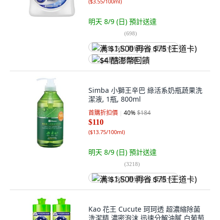
(
$3.55/100ml
)
明天 8/9 (日)
預計送達
(
698
)
满 $1,500 再省 $75 (王道卡)
$4 酷澎幣回饋
Simba 小獅王辛巴 綠活系奶瓶蔬果洗
潔液, 1瓶, 800ml
首購折扣價
40
%
$184
$110
(
$13.75/100ml
)
明天 8/9 (日)
預計送達
(
3218
)
满 $1,500 再省 $75 (王道卡)
Kao 花王 Cucute 珂珂透 超濃縮除菌
洗潔精 濃密泡沫 迅速分解油膩 白葡萄