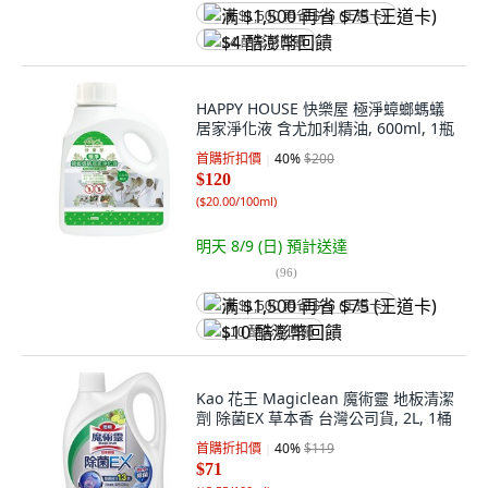
满 $1,500 再省 $75 (王道卡)
$4 酷澎幣回饋
HAPPY HOUSE 快樂屋 極淨蟑螂螞蟻
居家淨化液 含尤加利精油, 600ml, 1瓶
首購折扣價
40
%
$200
$120
(
$20.00/100ml
)
明天 8/9 (日)
預計送達
(
96
)
满 $1,500 再省 $75 (王道卡)
$10 酷澎幣回饋
Kao 花王 Magiclean 魔術靈 地板清潔
劑 除菌EX 草本香 台灣公司貨, 2L, 1桶
首購折扣價
40
%
$119
$71