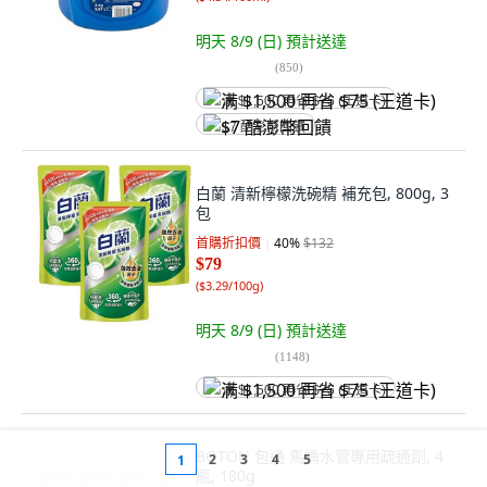
明天 8/9 (日)
預計送達
(
850
)
满 $1,500 再省 $75 (王道卡)
$7 酷澎幣回饋
白蘭 清新檸檬洗碗精 補充包, 800g, 3
包
首購折扣價
40
%
$132
$79
(
$3.29/100g
)
明天 8/9 (日)
預計送達
(
1148
)
满 $1,500 再省 $75 (王道卡)
BOTON 包通 馬桶水管專用疏通劑, 4
2
3
4
5
1
瓶, 180g