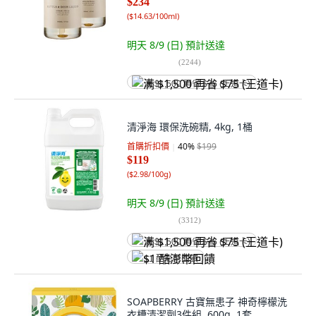
$234
(
$14.63/100ml
)
明天 8/9 (日)
預計送達
(
2244
)
满 $1,500 再省 $75 (王道卡)
清淨海 環保洗碗精, 4kg, 1桶
首購折扣價
40
%
$199
$119
(
$2.98/100g
)
明天 8/9 (日)
預計送達
(
3312
)
满 $1,500 再省 $75 (王道卡)
$1 酷澎幣回饋
SOAPBERRY 古寶無患子 神奇檸檬洗
衣槽清潔劑3件組, 600g, 1套