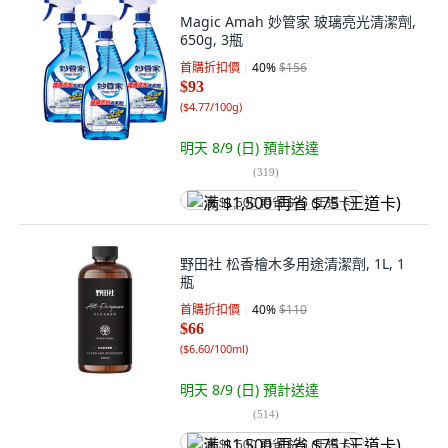
Magic Amah 妙管家 玻璃亮光清潔劑,
650g, 3瓶
首購折扣價
40
%
$156
$93
(
$4.77/100g
)
明天 8/9 (日)
預計送達
(
319
)
满 $1,500 再省 $75 (王道卡)
野田社 松香檜木多用途清潔劑, 1L, 1
瓶
首購折扣價
40
%
$110
$66
(
$6.60/100ml
)
明天 8/9 (日)
預計送達
(
514
)
满 $1,500 再省 $75 (王道卡)