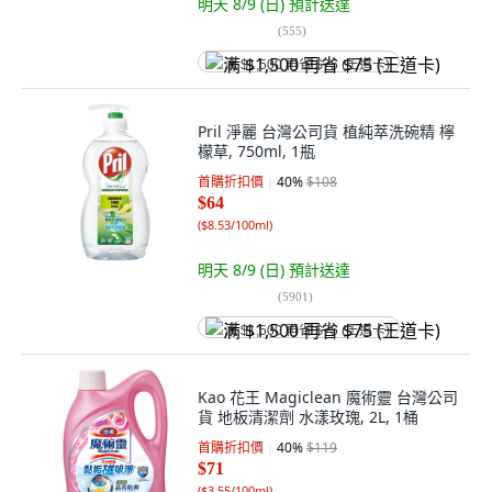
明天 8/9 (日)
預計送達
(
555
)
满 $1,500 再省 $75 (王道卡)
Pril 淨麗 台灣公司貨 植純萃洗碗精 檸
檬草, 750ml, 1瓶
首購折扣價
40
%
$108
$64
(
$8.53/100ml
)
明天 8/9 (日)
預計送達
(
5901
)
满 $1,500 再省 $75 (王道卡)
Kao 花王 Magiclean 魔術靈 台灣公司
貨 地板清潔劑 水漾玫瑰, 2L, 1桶
首購折扣價
40
%
$119
$71
(
$3.55/100ml
)