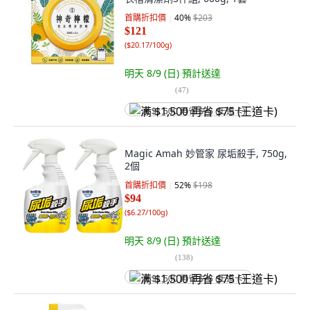
首購折扣價
40
%
$203
$121
(
$20.17/100g
)
明天 8/9 (日)
預計送達
(
47
)
满 $1,500 再省 $75 (王道卡)
Magic Amah 妙管家 尿垢殺手, 750g,
2個
首購折扣價
52
%
$198
$94
(
$6.27/100g
)
明天 8/9 (日)
預計送達
(
138
)
满 $1,500 再省 $75 (王道卡)