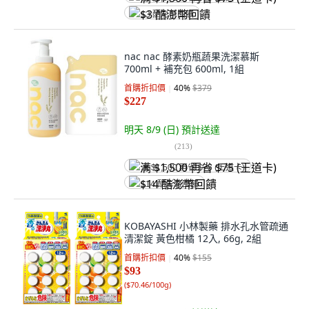
$3 酷澎幣回饋
nac nac 酵素奶瓶蔬果洗潔慕斯
700ml + 補充包 600ml, 1組
首購折扣價
40
%
$379
$227
明天 8/9 (日)
預計送達
(
213
)
满 $1,500 再省 $75 (王道卡)
$14 酷澎幣回饋
KOBAYASHI 小林製藥 排水孔水管疏通
清潔錠 黃色柑橘 12入, 66g, 2組
首購折扣價
40
%
$155
$93
(
$70.46/100g
)