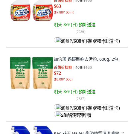
首購折扣價
40
%
$106
$63
(
$7.88/100ml
)
明天 8/9 (日)
預計送達
(
7030
)
满 $1,500 再省 $75 (王道卡)
加倍潔 過碳酸鈉去污粉, 600g, 2包
首購折扣價
40
%
$120
$72
(
$6.00/100g
)
明天 8/9 (日)
預計送達
(
7837
)
满 $1,500 再省 $75 (王道卡)
$3 酷澎幣回饋
Kao 花王 Haiter 衛浴防霉清潔噴霧, 2