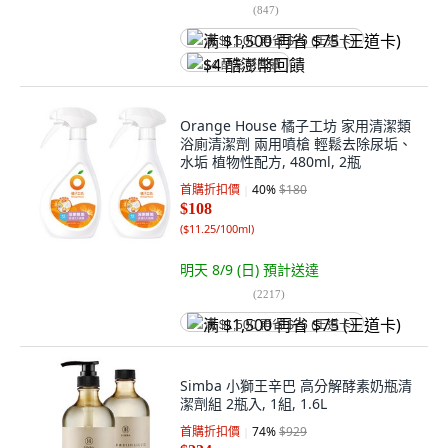
(
847
)
满 $1,500 再省 $75 (王道卡)
$4 酷澎幣回饋
Orange House 橘子工坊 家用清潔類
浴廁清潔劑 兩用噴槍 輕鬆去除尿垢、
水垢 植物性配方, 480ml, 2瓶
首購折扣價
40
%
$180
$108
(
$11.25/100ml
)
明天 8/9 (日)
預計送達
(
2217
)
满 $1,500 再省 $75 (王道卡)
Simba 小獅王辛巴 高分解酵素奶瓶清
潔劑組 2瓶入, 1組, 1.6L
首購折扣價
74
%
$929