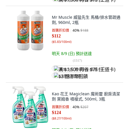
Mr Muscle 威猛先生 馬桶/排水管疏通
劑, 960ml, 2瓶
首購折扣價
40
%
$188
$112
(
$5.83/100ml
)
明天 8/9 (日)
預計送達
(
1517
)
满 $1,500 再省 $75 (王道卡)
$3 酷澎幣回饋
Kao 花王 Magiclean 魔術靈 廚房清潔
劑 萊姆香 噴槍式, 500ml, 3瓶
首購折扣價
40
%
$207
$124
(
$8.27/100ml
)