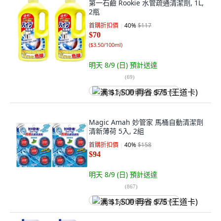
第一石鹼 Rookie 水管疏通清潔劑, 1L,
2瓶
首購折扣價
40
%
$117
$70
(
$3.50/100ml
)
明天 8/9 (日)
預計送達
(
69
)
满 $1,500 再省 $75 (王道卡)
Magic Amah 妙管家 馬桶自動清潔劑
清新薄荷 5入, 2組
首購折扣價
40
%
$158
$94
明天 8/9 (日)
預計送達
(
867
)
满 $1,500 再省 $75 (王道卡)