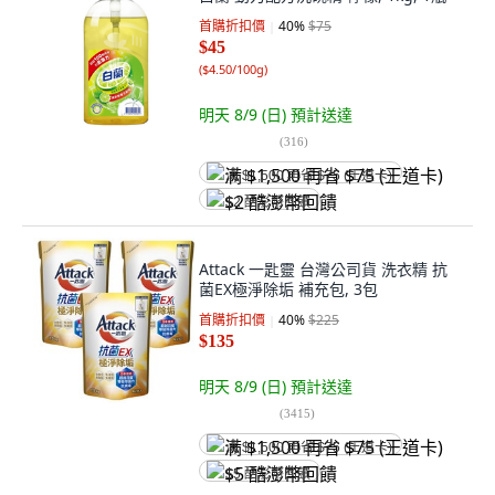
首購折扣價
40
%
$75
$45
(
$4.50/100g
)
明天 8/9 (日)
預計送達
(
316
)
满 $1,500 再省 $75 (王道卡)
$2 酷澎幣回饋
Attack 一匙靈 台灣公司貨 洗衣精 抗
菌EX極淨除垢 補充包, 3包
首購折扣價
40
%
$225
$135
明天 8/9 (日)
預計送達
(
3415
)
满 $1,500 再省 $75 (王道卡)
$5 酷澎幣回饋