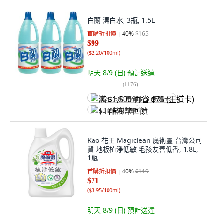
白蘭 漂白水, 3瓶, 1.5L
首購折扣價
40
%
$165
$99
(
$2.20/100ml
)
明天 8/9 (日)
預計送達
(
1176
)
满 $1,500 再省 $75 (王道卡)
$1 酷澎幣回饋
Kao 花王 Magiclean 魔術靈 台灣公司
貨 地板植淨低敏 毛孩友善低香, 1.8L,
1瓶
首購折扣價
40
%
$119
$71
(
$3.95/100ml
)
明天 8/9 (日)
預計送達