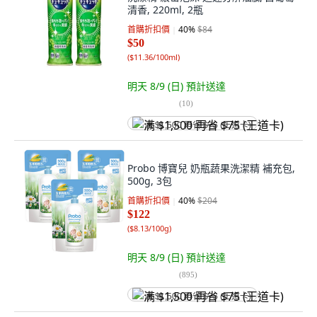
清香, 220ml, 2瓶
首購折扣價
40
%
$84
$50
(
$11.36/100ml
)
明天 8/9 (日)
預計送達
(
10
)
满 $1,500 再省 $75 (王道卡)
Probo 博寶兒 奶瓶蔬果洗潔精 補充包,
500g, 3包
首購折扣價
40
%
$204
$122
(
$8.13/100g
)
明天 8/9 (日)
預計送達
(
895
)
满 $1,500 再省 $75 (王道卡)