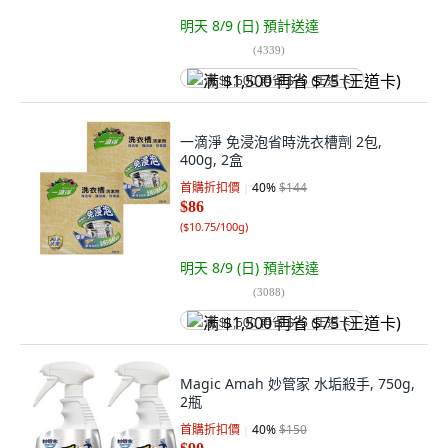
明天 8/9 (日)
預計送達
(
4339
)
满 $1,500 再省 $75 (王道卡)
一滴淨 免浸泡省時洗衣槽劑 2包,
400g, 2盒
首購折扣價
40
%
$144
$86
(
$10.75/100g
)
明天 8/9 (日)
預計送達
(
3088
)
满 $1,500 再省 $75 (王道卡)
Magic Amah 妙管家 水垢殺手, 750g,
2瓶
首購折扣價
40
%
$150