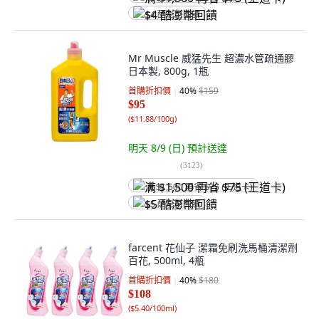
$4 酷澎幣回饋
Mr Muscle 威猛先生 超濃水管疏通膠
日本製, 800g, 1瓶
首購折扣價
40
%
$159
$95
(
$11.88/100g
)
明天 8/9 (日)
預計送達
(
3123
)
满 $1,500 再省 $75 (王道卡)
$5 酷澎幣回饋
farcent 花仙子 潔霜免刷洗馬桶清潔劑
百花, 500ml, 4瓶
首購折扣價
40
%
$180
$108
(
$5.40/100ml
)