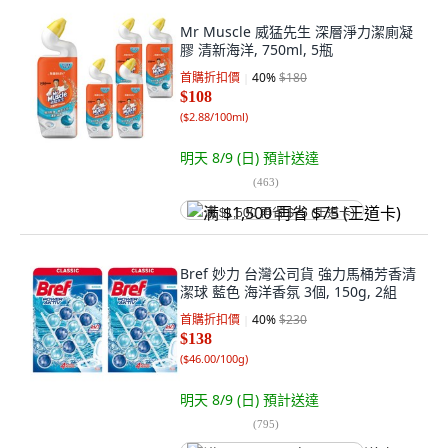
Mr Muscle 威猛先生 深層淨力潔廁凝
膠 清新海洋, 750ml, 5瓶
首購折扣價
40
%
$180
$108
(
$2.88/100ml
)
明天 8/9 (日)
預計送達
(
463
)
满 $1,500 再省 $75 (王道卡)
Bref 妙力 台灣公司貨 強力馬桶芳香清
潔球 藍色 海洋香氛 3個, 150g, 2組
首購折扣價
40
%
$230
$138
(
$46.00/100g
)
明天 8/9 (日)
預計送達
(
795
)