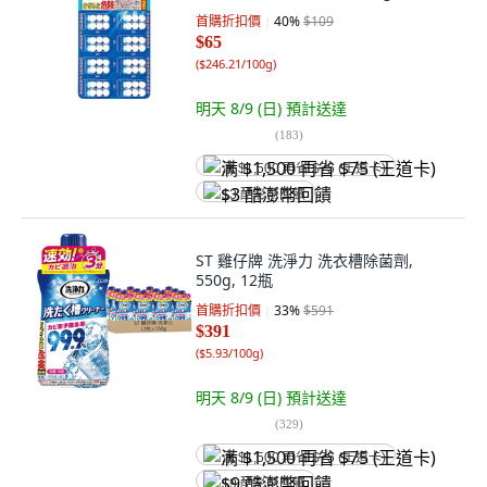
首購折扣價
40
%
$109
$65
(
$246.21/100g
)
明天 8/9 (日)
預計送達
(
183
)
满 $1,500 再省 $75 (王道卡)
$3 酷澎幣回饋
ST 雞仔牌 洗淨力 洗衣槽除菌劑,
550g, 12瓶
首購折扣價
33
%
$591
$391
(
$5.93/100g
)
明天 8/9 (日)
預計送達
(
329
)
满 $1,500 再省 $75 (王道卡)
$9 酷澎幣回饋