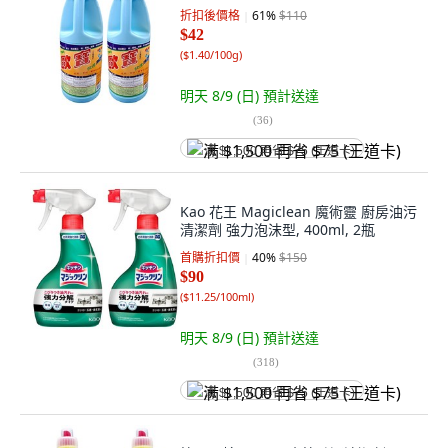
折扣後價格
61
%
$110
$42
(
$1.40/100g
)
明天 8/9 (日)
預計送達
(
36
)
满 $1,500 再省 $75 (王道卡)
Kao 花王 Magiclean 魔術靈 廚房油污
清潔劑 強力泡沫型, 400ml, 2瓶
首購折扣價
40
%
$150
$90
(
$11.25/100ml
)
明天 8/9 (日)
預計送達
(
318
)
满 $1,500 再省 $75 (王道卡)