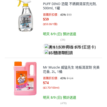
PUFF DINO 恐龍 不銹鋼清潔亮光劑,
500ml, 1罐
首購折扣價
40
%
$99
$59
(
$59.00/1個
)
明天 8/9 (日)
預計送達
(
34
)
满 $1,500 再省 $75 (王道卡)
$5 酷澎幣回饋
Mr Muscle 威猛先生 地板清潔劑 完美
花香, 2L, 1桶
首購折扣價
40
%
$124
$74
(
$3.70/100ml
)
明天 8/9 (日)
預計送達
(
478
)