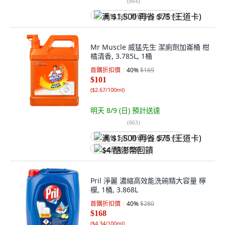
(
864
)
满 $1,500 再省 $75 (王道卡)
Mr Muscle 威猛先生 潔廁劑加崙桶 柑
橘清香, 3.785L, 1桶
首購折扣價
40
%
$169
$101
(
$2.67/100ml
)
明天 8/9 (日)
預計送達
(
863
)
满 $1,500 再省 $75 (王道卡)
$4 酷澎幣回饋
Pril 淨麗 濃縮高效能洗碗精大容量 檸
檬, 1桶, 3.868L
首購折扣價
40
%
$280
$168
(
$4.34/100ml
)