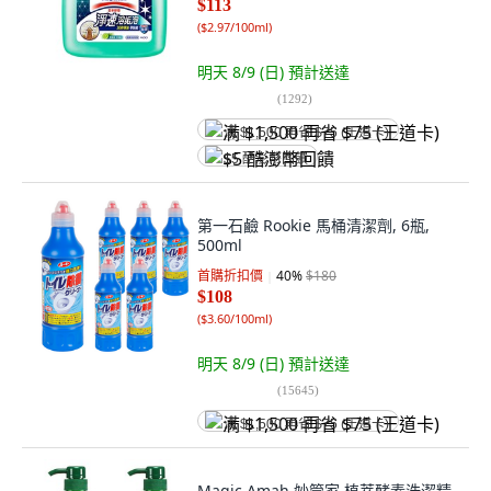
$113
(
$2.97/100ml
)
明天 8/9 (日)
預計送達
(
1292
)
满 $1,500 再省 $75 (王道卡)
$5 酷澎幣回饋
第一石鹼 Rookie 馬桶清潔劑, 6瓶,
500ml
首購折扣價
40
%
$180
$108
(
$3.60/100ml
)
明天 8/9 (日)
預計送達
(
15645
)
满 $1,500 再省 $75 (王道卡)
Magic Amah 妙管家 植萃酵素洗潔精