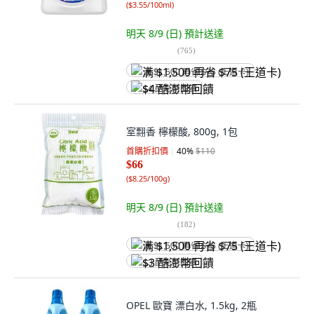
(
$3.55/100ml
)
明天 8/9 (日)
預計送達
(
765
)
满 $1,500 再省 $75 (王道卡)
$4 酷澎幣回饋
室翲香 檸檬酸, 800g, 1包
首購折扣價
40
%
$110
$66
(
$8.25/100g
)
明天 8/9 (日)
預計送達
(
182
)
满 $1,500 再省 $75 (王道卡)
$3 酷澎幣回饋
OPEL 歐寶 漂白水, 1.5kg, 2瓶