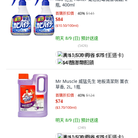
瓶, 400ml
首購折扣價
40
%
$141
$84
(
$10.50/100ml
)
明天 8/9 (日)
預計送達
(
5426
)
满 $1,500 再省 $75 (王道卡)
$4 酷澎幣回饋
Mr Muscle 威猛先生 地板清潔劑 薰衣
草香, 2L, 1瓶
首購折扣價
40
%
$124
$74
(
$3.70/100ml
)
明天 8/9 (日)
預計送達
(
240
)
满 $1,500 再省 $75 (王道卡)