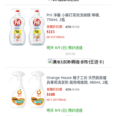
Pril 淨麗 小蘇打高效洗碗精 檸檬,
750ml, 2瓶
首購折扣價
40
%
$193
$115
(
$7.67/100ml
)
明天 8/9 (日)
預計送達
(
83178
)
满 $1,500 再省 $75 (王道卡)
Orange House 橘子工坊 天然廚房爐
具專用清潔劑 兩用噴槍頭, 480ml, 2瓶
首購折扣價
40
%
$180
$108
(
$11.25/100ml
)
明天 8/9 (日)
預計送達