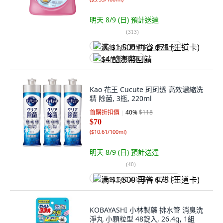
明天 8/9 (日)
預計送達
(
313
)
满 $1,500 再省 $75 (王道卡)
$4 酷澎幣回饋
Kao 花王 Cucute 珂珂透 高效濃縮洗
精 除菌, 3瓶, 220ml
首購折扣價
40
%
$118
$70
(
$10.61/100ml
)
明天 8/9 (日)
預計送達
(
40
)
满 $1,500 再省 $75 (王道卡)
KOBAYASHI 小林製藥 排水管 消臭洗
淨丸 小顆粒型 48錠入, 26.4g, 1組