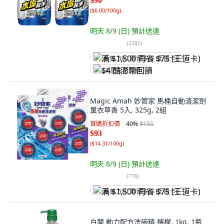
$90
(
$6.00/100g
)
明天 8/9 (日)
預計送達
(
2282
)
满 $1,500 再省 $75 (王道卡)
$4 酷澎幣回饋
Magic Amah 妙管家 馬桶自動清潔劑
薰衣草香 5入, 325g, 2組
首購折扣價
40
%
$155
$93
(
$14.31/100g
)
明天 8/9 (日)
預計送達
(
776
)
满 $1,500 再省 $75 (王道卡)
白蘭 動力配方洗碗精 檸檬, 1kg, 1瓶