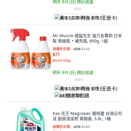
明天 8/9 (日)
預計送達
(
452
)
满 $1,500 再省 $75 (王道卡)
Mr Muscle 威猛先生 強力去霉劑 日本
製 噴槍瓶 + 補充瓶, 800g, 1組
首購折扣價
40
%
$129
$77
(
$9.63/100g
)
明天 8/9 (日)
預計送達
(
1021
)
满 $1,500 再省 $75 (王道卡)
$4 酷澎幣回饋
Kao 花王 Magiclean 魔術靈 台灣公司
貨 廚房清潔劑 萊姆香, 3.8L, 1桶
首購折扣價
40
%
$189