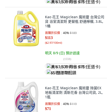
满 $1,500 再省 $75 (王道卡)
Kao 花王 Magiclean 魔術靈 台灣公司
貨 浴室清潔劑 更替瓶 舒適檸檬, 3.8L,
1桶
首購折扣價
40
%
$189
$113
(
$2.97/100ml
)
明天 8/9 (日)
預計送達
(
1559
)
满 $1,500 再省 $75 (王道卡)
$5 酷澎幣回饋
Kao 花王 Magiclean 魔術靈 除菌EX
地板清潔劑 清新花香 台灣公司貨, 2L,
1瓶
首購折扣價
40
%
$119
$71