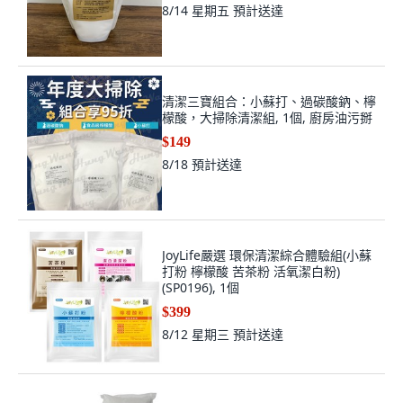
8/14 星期五
預計送達
清潔三寶組合：小蘇打、過碳酸鈉、檸
檬酸，大掃除清潔組, 1個, 廚房油污掰
$149
8/18
預計送達
JoyLife嚴選 環保清潔綜合體驗組(小蘇
打粉 檸檬酸 苦茶粉 活氧潔白粉)
(SP0196), 1個
$399
8/12 星期三
預計送達