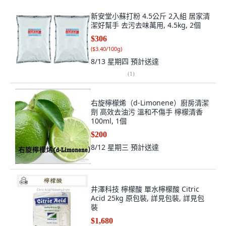
新安堂小蘇打粉 4.5公斤 2入組 居家清
潔好幫手 去污去味萬用, 4.5kg, 2個
$306
(
$3.40/100g
)
8/13 星期四
預計送達
(
1
)
右旋檸檬烯（d-Limonene）廚房清潔
劑 高效去油污 溫和不傷手 檸檬清香
100ml, 1個
$200
8/12 星期三
預計送達
井澤科技 檸檬酸 單水檸檬酸 Citric
Acid 25kg 原包裝, 詳見包裝, 詳見包
裝
$1,680