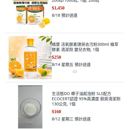
200粒/1000粒, 1個, 200粒
$1,450
8/18
預計送達
橘寶 活氧酵素環保去污粉300ml 植萃
酵素 清潔劑 嬰兒衣物, 1個
$250
8/14 星期五
預計送達
(
2
)
生活態DO 椰子油起泡粉 SLS配方
ECOCERT認證 95%高濃度 廚房清潔劑
130公克, 1個
$160
8/12 星期三
預計送達