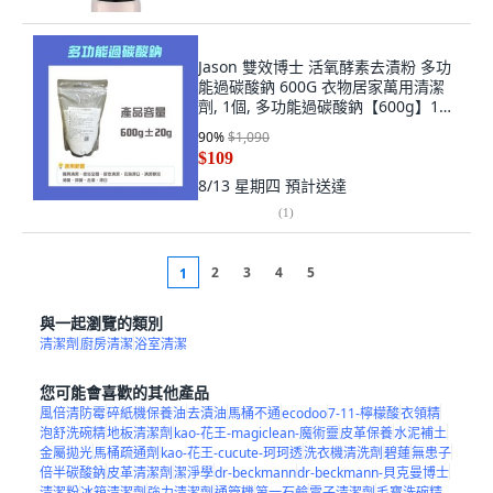
Jason 雙效博士 活氧酵素去漬粉 多功
能過碳酸鈉 600G 衣物居家萬用清潔
劑, 1個, 多功能過碳酸鈉【600g】1袋,
600g, 多功能
90
%
$1,090
$109
8/13 星期四
預計送達
(
1
)
2
3
4
5
1
與一起瀏覽的類別
清潔劑
廚房清潔
浴室清潔
您可能會喜歡的其他產品
風倍清防霉
碎紙機保養油
去漬油
馬桶不通
ecodoo
7-11-檸檬酸
衣領精
泡舒洗碗精
地板清潔劑
kao-花王-magiclean-魔術靈
皮革保養
水泥補土
金屬拋光
馬桶疏通劑
kao-花王-cucute-珂珂透
洗衣機清洗劑
碧蓮
無患子
倍半碳酸鈉
皮革清潔劑
潔淨學
dr-beckmann
dr-beckmann-貝克曼博士
清潔粉
冰箱清潔劑
強力清潔劑
通管機
第一石鹼
電子清潔劑
毛寶洗碗精