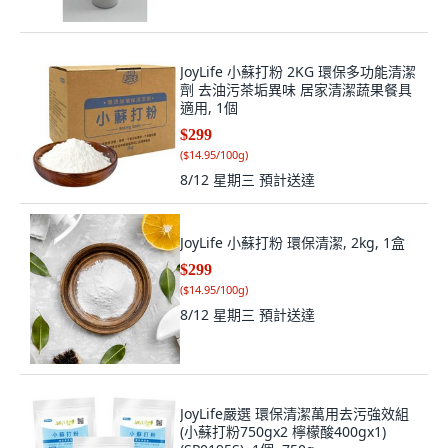
JoyLife 小蘇打粉 2KG 環保多功能清潔
劑 去油污茶垢異味 居家清潔蔬果餐具
適用, 1個
$299
(
$14.95/100g
)
8/12 星期三
預計送達
JoyLife 小蘇打粉 環保清潔, 2kg, 1盒
$299
(
$14.95/100g
)
8/12 星期三
預計送達
JoyLife嚴選 環保清潔萬用去污強效組
(小蘇打粉750gx2 檸檬酸400gx1)