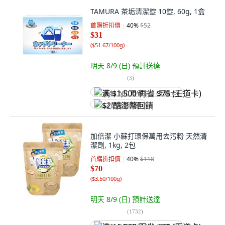
TAMURA 茶垢清潔錠 10錠, 60g, 1盒
首購折扣價
40
%
$52
$31
(
$51.67/100g
)
明天 8/9 (日)
預計送達
(
3
)
满 $1,500 再省 $75 (王道卡)
$2 酷澎幣回饋
加倍潔 小蘇打環保萬用去污粉 天然清
潔劑, 1kg, 2包
首購折扣價
40
%
$118
$70
(
$3.50/100g
)
明天 8/9 (日)
預計送達
(
1732
)