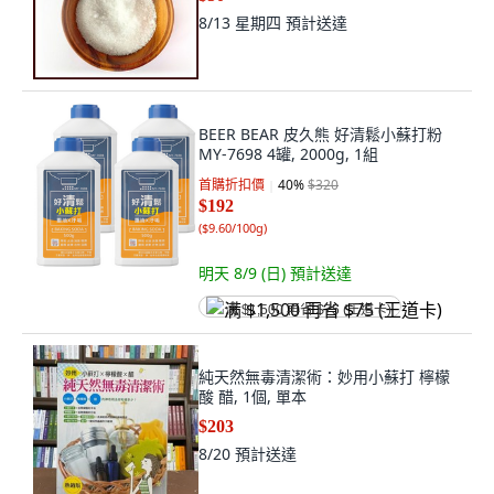
8/13 星期四
預計送達
BEER BEAR 皮久熊 好清鬆小蘇打粉
MY-7698 4罐, 2000g, 1組
首購折扣價
40
%
$320
$192
(
$9.60/100g
)
明天 8/9 (日)
預計送達
满 $1,500 再省 $75 (王道卡)
純天然無毒清潔術：妙用小蘇打 檸檬
酸 醋, 1個, 單本
$203
8/20
預計送達