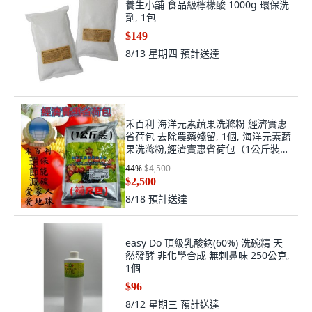
養生小舖 食品級檸檬酸 1000g 環保洗
劑, 1包
$149
8/13 星期四
預計送達
禾百利 海洋元素蔬果洗滌粉 經濟實惠
省荷包 去除農藥殘留, 1個, 海洋元素蔬
果洗滌粉,經濟實惠省荷包（1公斤裝）
➕1️⃣
44
%
$4,500
$2,500
8/18
預計送達
easy Do 頂級乳酸鈉(60%) 洗碗精 天
然發酵 非化學合成 無刺鼻味 250公克,
1個
$96
8/12 星期三
預計送達