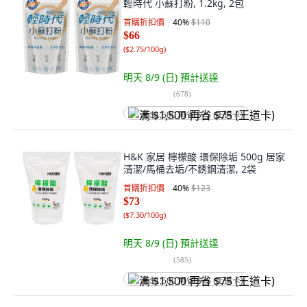
輕時代 小蘇打粉, 1.2kg, 2包
首購折扣價
40
%
$110
$66
(
$2.75/100g
)
明天 8/9 (日)
預計送達
(
678
)
满 $1,500 再省 $75 (王道卡)
H&K 家居 檸檬酸 環保除垢 500g 居家
清潔/馬桶去垢/不銹鋼清潔, 2袋
首購折扣價
40
%
$123
$73
(
$7.30/100g
)
明天 8/9 (日)
預計送達
(
585
)
满 $1,500 再省 $75 (王道卡)