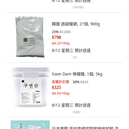
8/12 星期三
預計送達
(
39186
)
韓國 過碳酸鈉, 21個, 900g
20
%
$1,000
$798
(
$4.22/100g
)
8/12 星期三
預計送達
(
3
)
Soon Dam 檸檬酸, 1個, 5kg
首購折扣價
38
%
$525
$325
(
$6.50/100g
)
8/12 星期三
預計送達
(
686
)
日本樂觀 高純度透明質酸鈉玻尿酸 溫