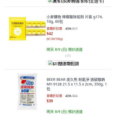
满 $1,500 再省 $75 (王道卡)
小麥購物 檸檬酸除垢劑 片裝 g174,
10g, 60包
首購折扣價
40
%
$71
$42
(
$7.00/100g
)
明天 8/9 (日)
預計送達
(
17
)
$1 酷澎幣回饋
BEER BEAR 皮久熊 粉能淨 過碳酸鈉
MY-9128 21.5 x 11.5 x 2cm, 350g, 1
包
首購折扣價
40
%
$66
$39
明天 8/9 (日)
預計送達