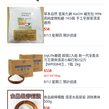
草本自然 氫氧化鈉 NaOH 補充包 99%
高純度微粒鹼 1KG裝 手工皂居家清潔
適用
$58
8/13 星期四
預計送達
JoyLife嚴選 超值2入組 新一代全能去
污王環保清潔小蘇打粉2公斤
【MP0084E】, 1個, 2kg
$550
(
$27.50/100g
)
8/12 星期三
預計送達
食品級檸檬酸 清潔水垢尿垢 消除異味
500g
$50