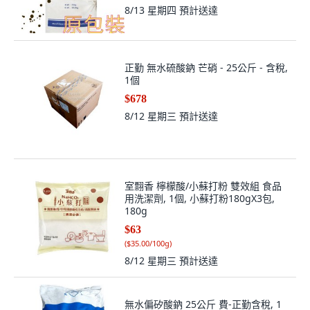
8/13 星期四
預計送達
正勤 無水硫酸鈉 芒硝 - 25公斤 - 含稅,
1個
$678
8/12 星期三
預計送達
室翲香 檸檬酸/小蘇打粉 雙效組 食品
用洗潔劑, 1個, 小蘇打粉180gX3包,
180g
$63
(
$35.00/100g
)
8/12 星期三
預計送達
無水偏矽酸鈉 25公斤 費-正勤含稅, 1