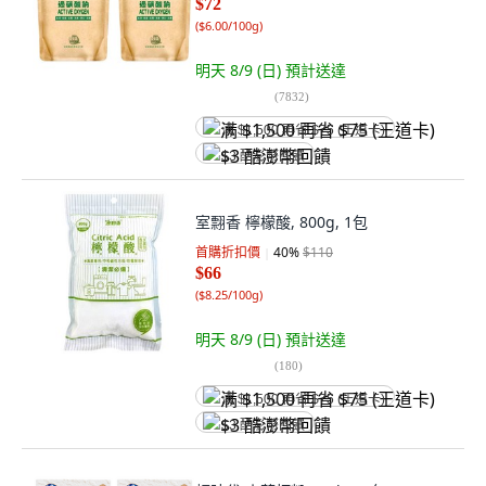
$72
(
$6.00/100g
)
明天 8/9 (日)
預計送達
(
7832
)
满 $1,500 再省 $75 (王道卡)
$3 酷澎幣回饋
室翲香 檸檬酸, 800g, 1包
首購折扣價
40
%
$110
$66
(
$8.25/100g
)
明天 8/9 (日)
預計送達
(
180
)
满 $1,500 再省 $75 (王道卡)
$3 酷澎幣回饋