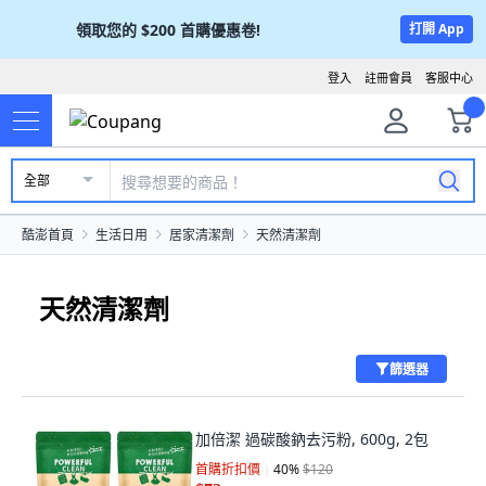
領取您的
$200
首購優惠卷!
打開 App
登入
註冊會員
客服中心
全部
酷澎首頁
生活日用
居家清潔劑
天然清潔劑
天然清潔劑
篩選器
加倍潔 過碳酸鈉去污粉, 600g, 2包
首購折扣價
40
%
$120