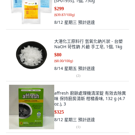
(SP0195S), 1個, 750g
$299
(
$39.87/100g
)
8/12 星期三
預計送達
大港化工原料行 氫氧化鈉片狀 - 台塑
NaOH 苛性鈉 片鹼 手工皂, 1個, 1kg
$80
(
$8.00/100g
)
8/14 星期五
預計送達
(
2
)
affresh 廚餘處理機清潔錠 有效去除異
味 保持廚房清新 柑橘香味, 132 g (4.7
oz.), 3
$325
8/12 星期三
預計送達
(
1
)