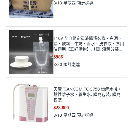
8/13 星期四
預計送達
110V 全自動定量液體灌裝機 - 白酒、
醋、飲料、牛奶、香水、洗衣液、食用
油適用【宜好購物】, 1個, 液體分裝袋
380毫升1cm口徑
$986
8/20
預計送達
天康 TIANCOM TC-S750 電解水機，
鹼性離子水，養生水, 詳見包裝, 詳見
包裝
$28,800
8/13 星期四
預計送達