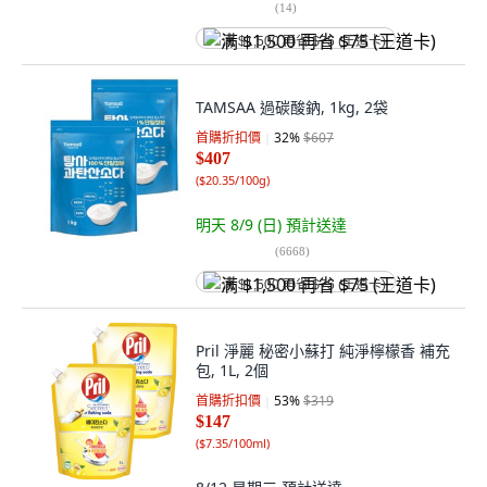
(
14
)
满 $1,500 再省 $75 (王道卡)
TAMSAA 過碳酸鈉, 1kg, 2袋
首購折扣價
32
%
$607
$407
(
$20.35/100g
)
明天 8/9 (日)
預計送達
(
6668
)
满 $1,500 再省 $75 (王道卡)
Pril 淨麗 秘密小蘇打 純淨檸檬香 補充
包, 1L, 2個
首購折扣價
53
%
$319
$147
(
$7.35/100ml
)