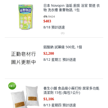
日本 Novopin 油垢 廚房 浴室 管道 衣
物 洗衣槽 重曹物語, 1包
4
%
$424
$403
8/18
預計送達
(
1
)
鋁酸鈉 試藥級 500克, 1個
$2,200
8/12 星期三
預計送達
養生小舖 食品級小蘇打粉 居家多功能
清潔劑 15包 (每包1公斤)
$1,106
8/13 星期四
預計送達