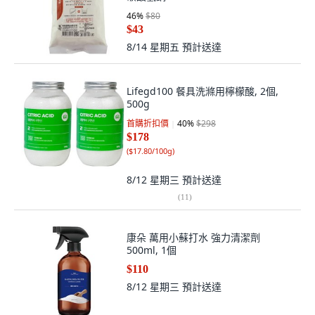
46
%
$80
$43
8/14 星期五
預計送達
Lifegd100 餐具洗滌用檸檬酸, 2個,
500g
首購折扣價
40
%
$298
$178
(
$17.80/100g
)
8/12 星期三
預計送達
(
11
)
康朵 萬用小蘇打水 強力清潔劑
500ml, 1個
$110
8/12 星期三
預計送達