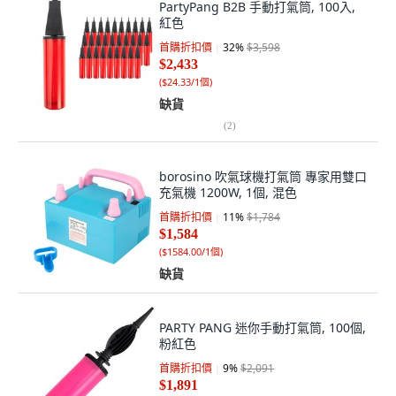
PartyPang B2B 手動打氣筒, 100入,
紅色
首購折扣價
32
%
$3,598
$2,433
(
$24.33/1個
)
缺貨
(
2
)
borosino 吹氣球機打氣筒 專家用雙口
充氣機 1200W, 1個, 混色
首購折扣價
11
%
$1,784
$1,584
(
$1584.00/1個
)
缺貨
PARTY PANG 迷你手動打氣筒, 100個,
粉紅色
首購折扣價
9
%
$2,091
$1,891