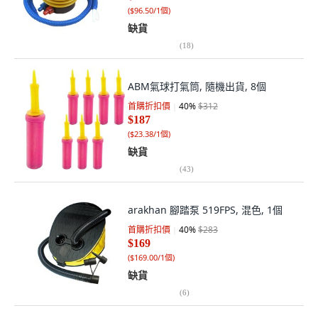
(
$96.50/1個
)
缺貨
(
18
)
ABM氣球打氣筒, 隨機出貨, 8個
首購折扣價
40
%
$312
$187
(
$23.38/1個
)
缺貨
(
43
)
arakhan 腳踏泵 519FPS, 混色, 1個
首購折扣價
40
%
$283
$169
(
$169.00/1個
)
缺貨
(
6
)