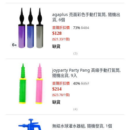
agaplus 亮面彩色手動打氣筒, 隨機出
貨, 6個
首購折扣價
73
%
$484
$128
(
$21.33/1個
)
缺貨
(
3
)
joyparty Party Pang 高級手動打氣筒,
隨機出貨, 9入
首購折扣價
40
%
$357
$214
(
$23.78/1個
)
缺貨
(
4
)
無結水球灌水器組, 隨機發貨, 1個