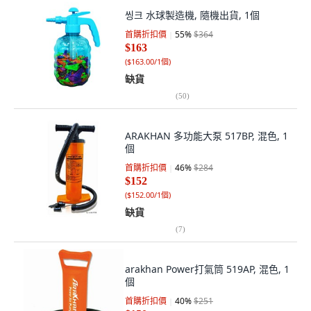
씽크 水球製造機, 隨機出貨, 1個
首購折扣價
55
%
$364
$163
(
$163.00/1個
)
缺貨
(
50
)
ARAKHAN 多功能大泵 517BP, 混色, 1
個
首購折扣價
46
%
$284
$152
(
$152.00/1個
)
缺貨
(
7
)
arakhan Power打氣筒 519AP, 混色, 1
個
首購折扣價
40
%
$251