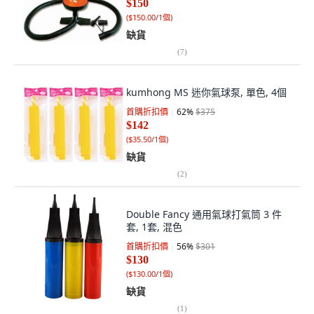
$150
(
$150.00/1個
)
缺貨
(
7
)
kumhong MS 迷你氣球泵, 單色, 4個
首購折扣價
62
%
$375
$142
(
$35.50/1個
)
缺貨
(
2
)
Double Fancy 通用氣球打氣筒 3 件
套, 1套, 混色
首購折扣價
56
%
$301
$130
(
$130.00/1個
)
缺貨
(
1
)