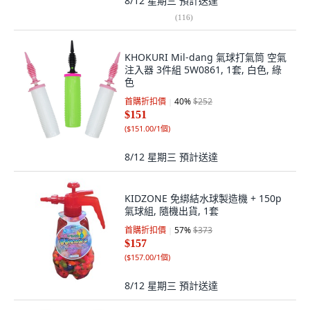
8/12 星期三
預計送達
(
116
)
KHOKURI Mil-dang 氣球打氣筒 空氣
注入器 3件組 5W0861, 1套, 白色, 綠
色
首購折扣價
40
%
$252
$151
(
$151.00/1個
)
8/12 星期三
預計送達
KIDZONE 免綁結水球製造機 + 150p
氣球組, 隨機出貨, 1套
首購折扣價
57
%
$373
$157
(
$157.00/1個
)
8/12 星期三
預計送達