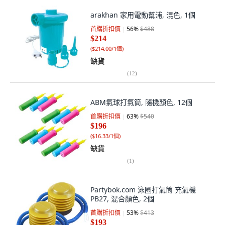
arakhan 家用電動幫浦, 混色, 1個
首購折扣價
56
%
$488
$214
(
$214.00/1個
)
缺貨
(
12
)
ABM氣球打氣筒, 隨機顏色, 12個
首購折扣價
63
%
$540
$196
(
$16.33/1個
)
缺貨
(
1
)
Partybok.com 泳圈打氣筒 充氣機
PB27, 混合顏色, 2個
首購折扣價
53
%
$413
$193