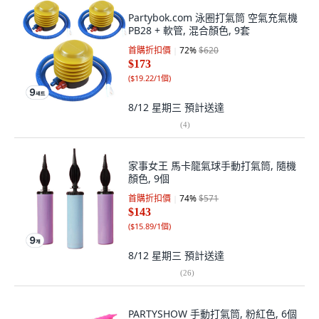
Partybok.com 泳圈打氣筒 空氣充氣機
PB28 + 軟管, 混合顏色, 9套
首購折扣價
72
%
$620
$173
(
$19.22/1個
)
8/12 星期三
預計送達
(
4
)
家事女王 馬卡龍氣球手動打氣筒, 隨機
顏色, 9個
首購折扣價
74
%
$571
$143
(
$15.89/1個
)
8/12 星期三
預計送達
(
26
)
PARTYSHOW 手動打氣筒, 粉紅色, 6個