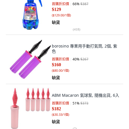
首購折扣價
66
%
$387
$129
(
$129.00/1個
)
缺貨
(
418
)
borosino 專業用手動打氣筒, 2個, 紫
色
首購折扣價
40
%
$267
$160
(
$80.00/1個
)
缺貨
ABM Macaron 氣球泵, 隨機出貨, 6入
首購折扣價
51
%
$373
$182
(
$30.33/1個
)
缺貨
(
7
)