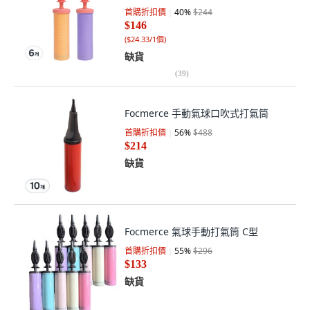
首購折扣價
40
%
$244
$146
(
$24.33/1個
)
缺貨
(
39
)
Focmerce 手動氣球口吹式打氣筒
首購折扣價
56
%
$488
$214
缺貨
Focmerce 氣球手動打氣筒 C型
首購折扣價
55
%
$296
$133
缺貨