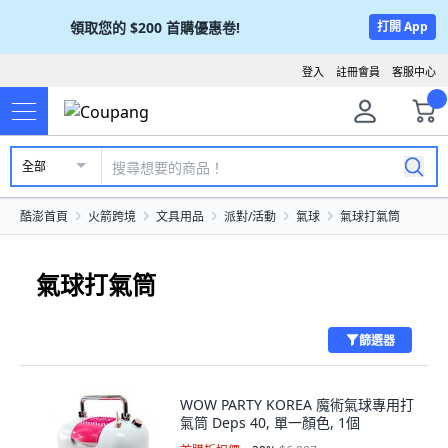
領取您的
$200
首購優惠卷!
打開 App
登入
註冊會員
客服中心
全部
酷澎首頁
火箭跨境
文具用品
派對/活動
氣球
氣球打氣筒
氣球打氣筒
篩選器
WOW PARTY KOREA 魔術氣球專用打
氣筒 Deps 40, 單一顏色, 1個