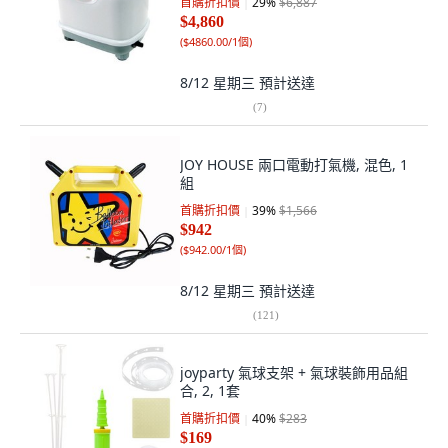
首購折扣價
29
%
$6,887
$4,860
(
$4860.00/1個
)
8/12 星期三
預計送達
(
7
)
JOY HOUSE 兩口電動打氣機, 混色, 1
組
首購折扣價
39
%
$1,566
$942
(
$942.00/1個
)
8/12 星期三
預計送達
(
121
)
joyparty 氣球支架 + 氣球裝飾用品組
合, 2, 1套
首購折扣價
40
%
$283
$169