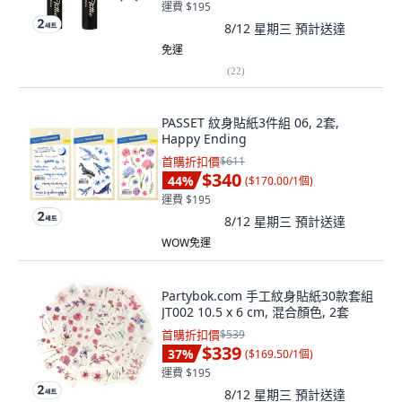
運費 $195
8/12 星期三
預計送達
免運
(
22
)
PASSET 紋身貼紙3件組 06, 2套,
Happy Ending
首購折扣價
$611
$340
44
%
(
$170.00/1個
)
運費 $195
8/12 星期三
預計送達
WOW免運
Partybok.com 手工紋身貼紙30款套組
JT002 10.5 x 6 cm, 混合顏色, 2套
首購折扣價
$539
$339
37
%
(
$169.50/1個
)
運費 $195
8/12 星期三
預計送達