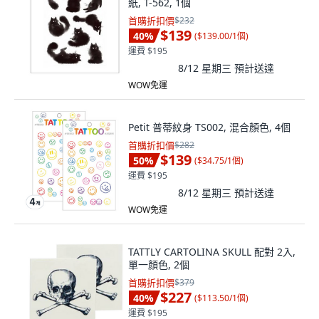
紙, T-562, 1個
首購折扣價
$232
$139
40
%
(
$139.00/1個
)
運費 $195
8/12 星期三
預計送達
WOW免運
Petit 普蒂紋身 TS002, 混合顏色, 4個
首購折扣價
$282
$139
50
%
(
$34.75/1個
)
運費 $195
8/12 星期三
預計送達
WOW免運
TATTLY CARTOLINA SKULL 配對 2入,
單一顏色, 2個
首購折扣價
$379
$227
40
%
(
$113.50/1個
)
運費 $195