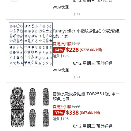
8/12 星期三
預計送達
WOW免運
(
11
)
Funnyseller 小指紋身貼紙 96款套組,
C款, 1套
首購折扣價
$649
$228
64
%
(
$228.00/1個
)
運費 $195
8/12 星期三
預計送達
WOW免運
(
17
)
普通長款紋身貼紙 TQB255 L號, 單一
顏色, 5個
首購折扣價
$538
$338
37
%
(
$67.60/1個
)
運費 $195
8/12 星期三
預計送達