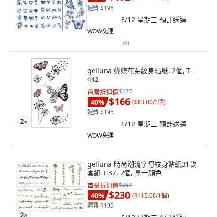
運費 $195
8/12 星期三
預計送達
WOW免運
(
4
)
gelluna 蝴蝶花朵紋身貼紙, 2個, T-
442
首購折扣價
$277
$166
40
%
(
$83.00/1個
)
運費 $195
8/12 星期三
預計送達
WOW免運
gelluna 時尚潮流字母紋身貼紙31款
套組 T-37, 2個, 單一顏色
首購折扣價
$384
$230
40
%
(
$115.00/1個
)
運費 $195