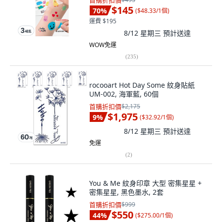
首購折扣價
$145
70
%
(
$48.33/1個
)
運費 $195
8/12 星期三
預計送達
WOW免運
(
235
)
rocooart Hot Day Some 紋身貼紙
UM-002, 海軍藍, 60個
首購折扣價
$2,175
$1,975
9
%
(
$32.92/1個
)
8/12 星期三
預計送達
免運
(
2
)
You & Me 紋身印章 大型 密集星星 +
密集星星, 黑色墨水, 2套
首購折扣價
$999
$550
44
%
(
$275.00/1個
)