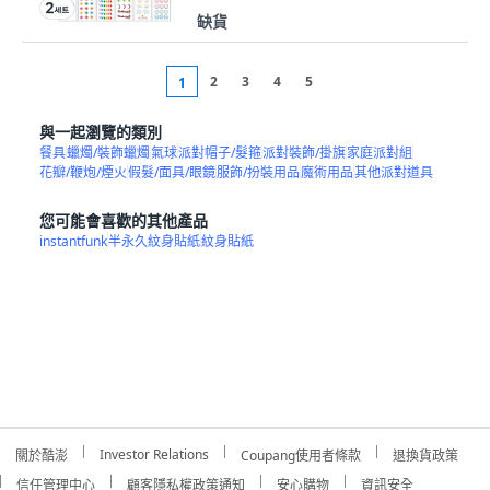
缺貨
2
3
4
5
1
與一起瀏覽的類別
餐具
蠟燭/裝飾蠟燭
氣球
派對帽子/髮箍
派對裝飾/掛旗
家庭派對組
花瓣/鞭炮/煙火
假髮/面具/眼鏡
服飾/扮裝用品
魔術用品
其他派對道具
您可能會喜歡的其他產品
instantfunk
半永久紋身貼紙
紋身貼紙
Investor Relations
關於酷澎
Coupang使用者條款
退換貨政策
信任管理中心
顧客隱私權政策通知
安心購物
資訊安全