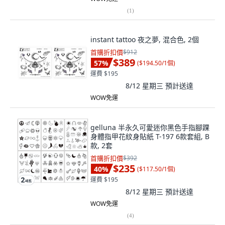
(
1
)
instant tattoo 夜之夢, 混合色, 2個
首購折扣價
$912
$389
57
%
(
$194.50/1個
)
運費 $195
8/12 星期三
預計送達
WOW免運
gelluna 半永久可愛迷你黑色手指腳踝
身體指甲花紋身貼紙 T-197 6款套組, B
款, 2套
首購折扣價
$392
$235
40
%
(
$117.50/1個
)
運費 $195
8/12 星期三
預計送達
WOW免運
(
4
)