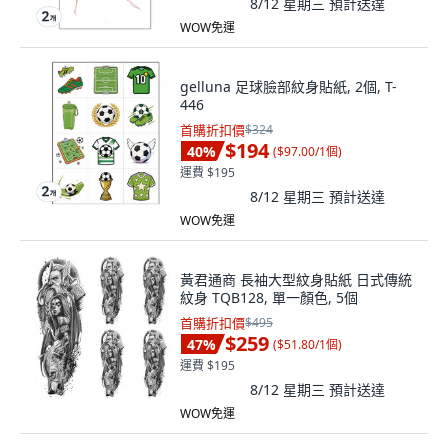
8/12 星期三
預計送達
WOW免運
gelluna 足球臉部紋身貼紙, 2個, T-
446
首購折扣價
$324
$194
40
%
(
$97.00/1個
)
運費 $195
8/12 星期三
預計送達
WOW免運
黃君通商 長袖大型紋身貼紙 日式傳統
紋身 TQB128, 單一顏色, 5個
首購折扣價
$495
$259
47
%
(
$51.80/1個
)
運費 $195
8/12 星期三
預計送達
WOW免運