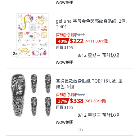
WOW免運
gelluna 字母金色閃亮紋身貼紙, 2個,
T-401
首購折扣價
$371
$222
40
%
(
$111.00/1個
)
運費 $195
8/12 星期三
預計送達
WOW免運
普通長款紋身貼紙 TQB116 L號, 單一
顏色, 5個
首購折扣價
$538
$338
37
%
(
$67.60/1個
)
運費 $195
8/12 星期三
預計送達
WOW免運
(
1
)