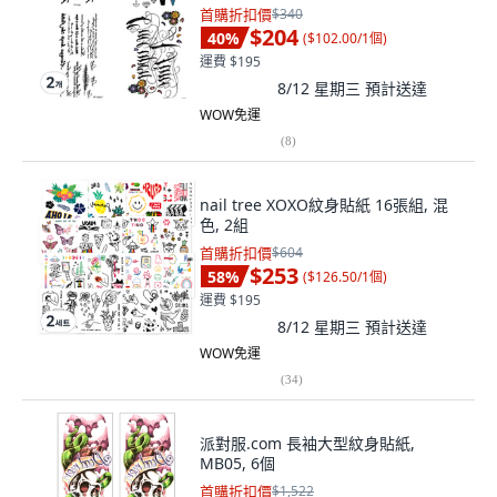
首購折扣價
$340
$204
40
%
(
$102.00/1個
)
運費 $195
8/12 星期三
預計送達
WOW免運
(
8
)
nail tree XOXO紋身貼紙 16張組, 混
色, 2組
首購折扣價
$604
$253
58
%
(
$126.50/1個
)
運費 $195
8/12 星期三
預計送達
WOW免運
(
34
)
派對服.com 長袖大型紋身貼紙,
MB05, 6個
首購折扣價
$1,522