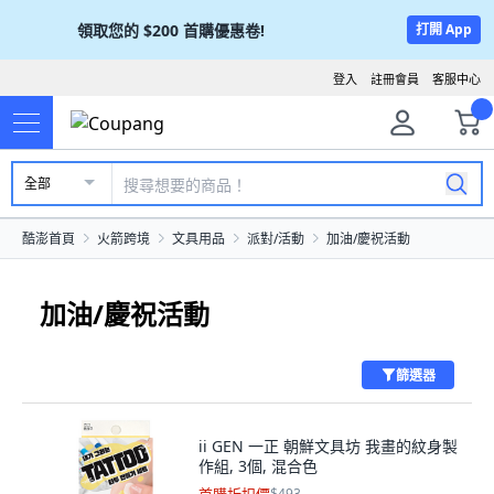
領取您的
$200
首購優惠卷!
打開 App
登入
註冊會員
客服中心
全部
酷澎首頁
火箭跨境
文具用品
派對/活動
加油/慶祝活動
加油/慶祝活動
篩選器
ii GEN 一正 朝鮮文具坊 我畫的紋身製
作組, 3個, 混合色
$493