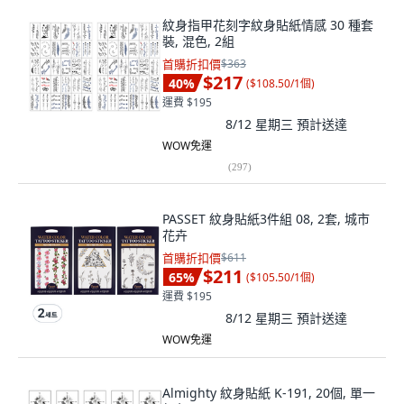
紋身指甲花刻字紋身貼紙情感 30 種套
裝, 混色, 2組
首購折扣價
$363
$217
40
%
(
$108.50/1個
)
運費 $195
8/12 星期三
預計送達
WOW免運
(
297
)
PASSET 紋身貼紙3件組 08, 2套, 城市
花卉
首購折扣價
$611
$211
65
%
(
$105.50/1個
)
運費 $195
8/12 星期三
預計送達
WOW免運
Almighty 紋身貼紙 K-191, 20個, 單一