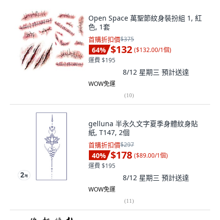
Open Space 萬聖節紋身裝扮組 1, 紅
色, 1套
首購折扣價
$375
$132
64
%
(
$132.00/1個
)
運費 $195
8/12 星期三
預計送達
WOW免運
(
10
)
gelluna 半永久文字夏季身體紋身貼
紙, T147, 2個
首購折扣價
$297
$178
40
%
(
$89.00/1個
)
運費 $195
8/12 星期三
預計送達
WOW免運
(
11
)