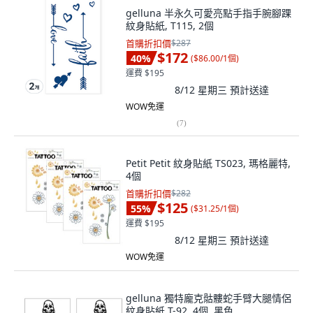
gelluna 半永久可愛亮點手指手腕腳踝
紋身貼紙, T115, 2個
首購折扣價
$287
$172
40
%
(
$86.00/1個
)
運費 $195
8/12 星期三
預計送達
WOW免運
(
7
)
Petit Petit 紋身貼紙 TS023, 瑪格麗特,
4個
首購折扣價
$282
$125
55
%
(
$31.25/1個
)
運費 $195
8/12 星期三
預計送達
WOW免運
gelluna 獨特龐克骷髏蛇手臂大腿情侶
紋身貼紙 T-92, 4個, 黑色