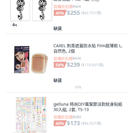
首購折扣價
$425
$255
40
%
(
$63.75/1個
)
缺貨
CAXEL 刺青遮蓋防水貼 Film超薄款 L,
自然色, 2個
首購折扣價
$576
$239
58
%
(
$119.50/1個
)
缺貨
(
15
)
gelluna 時尚DIY萬聖節派對紋身貼紙
30入組, 2套, TS-13
首購折扣價
$289
$173
40
%
(
$86.50/1個
)