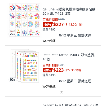
gelluna 可愛彩色蠟筆插畫紋身貼紙
20入組, T-123, 2套
首購折扣價
$379
$227
40
%
(
$113.50/1個
)
運費 $195
8/12 星期三
預計送達
WOW免運
Petit Petit Tattoo TS003, 彩虹塗鴉,
10個
首購折扣價
$705
$223
68
%
(
$22.30/1個
)
運費 $195
8/12 星期三
預計送達
WOW免運
(
1
)
PASSET 紋身貼紙3件組 01, 2套, 01 柔