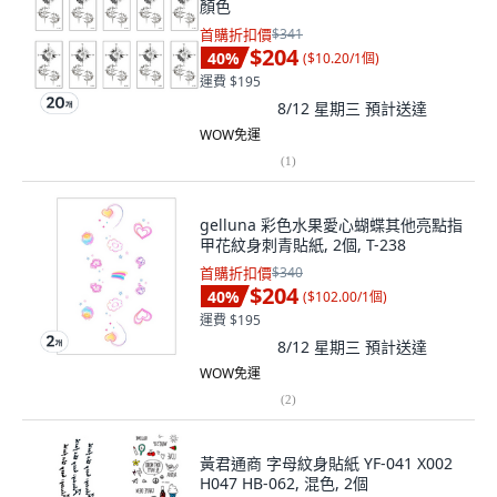
顏色
首購折扣價
$341
$204
40
%
(
$10.20/1個
)
運費 $195
8/12 星期三
預計送達
WOW免運
(
1
)
gelluna 彩色水果愛心蝴蝶其他亮點指
甲花紋身刺青貼紙, 2個, T-238
首購折扣價
$340
$204
40
%
(
$102.00/1個
)
運費 $195
8/12 星期三
預計送達
WOW免運
(
2
)
黃君通商 字母紋身貼紙 YF-041 X002
H047 HB-062, 混色, 2個