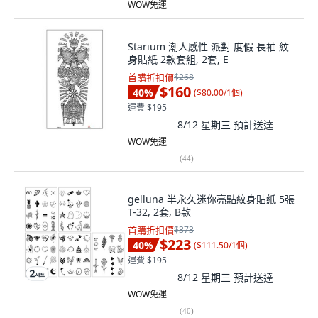
WOW免運
Starium 潮人感性 派對 度假 長袖 紋
身貼紙 2款套組, 2套, E
首購折扣價
$268
$160
40
%
(
$80.00/1個
)
運費 $195
8/12 星期三
預計送達
WOW免運
(
44
)
gelluna 半永久迷你亮點紋身貼紙 5張
T-32, 2套, B款
首購折扣價
$373
$223
40
%
(
$111.50/1個
)
運費 $195
8/12 星期三
預計送達
WOW免運
(
40
)