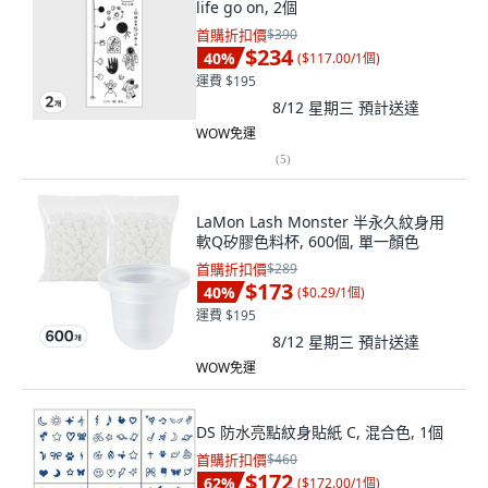
life go on, 2個
首購折扣價
$390
$234
40
%
(
$117.00/1個
)
運費 $195
8/12 星期三
預計送達
WOW免運
(
5
)
LaMon Lash Monster 半永久紋身用
軟Q矽膠色料杯, 600個, 單一顏色
首購折扣價
$289
$173
40
%
(
$0.29/1個
)
運費 $195
8/12 星期三
預計送達
WOW免運
DS 防水亮點紋身貼紙 C, 混合色, 1個
首購折扣價
$460
$172
62
%
(
$172.00/1個
)