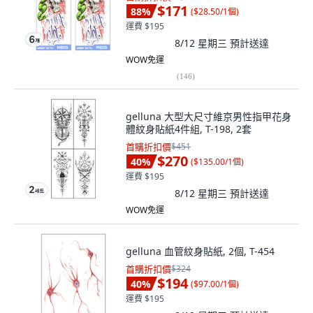
$171
88
%
(
$28.50/1個
)
運費 $195
8/12 星期三
預計送達
WOW免運
(
146
)
gelluna 大型大尺寸維京男性指甲花身
體紋身貼紙4件組, T-198, 2套
首購折扣價
$451
$270
40
%
(
$135.00/1個
)
運費 $195
8/12 星期三
預計送達
WOW免運
gelluna 血管紋身貼紙, 2個, T-454
首購折扣價
$324
$194
40
%
(
$97.00/1個
)
運費 $195