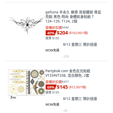
gelluna 半永久 鎖骨 背部腰部 骨盆
亮點 黑色 時尚 身體紋身貼紙 T
124~129, T124, 2個
首購折扣價
$340
$204
40
%
(
$102.00/1個
)
運費 $195
8/12 星期三
預計送達
WOW免運
(
13
)
Partybok.com 金色反光貼紙
VT334VT338, 混合顏色, 2套
首購折扣價
$477
$145
69
%
(
$72.50/1個
)
運費 $195
8/12 星期三
預計送達
WOW免運
(
3
)