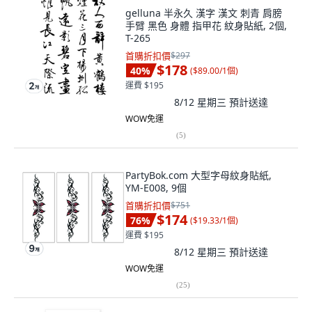
gelluna 半永久 漢字 漢文 刺青 肩膀
手臂 黑色 身體 指甲花 紋身貼紙, 2個,
T-265
首購折扣價
$297
$178
40
%
(
$89.00/1個
)
運費 $195
8/12 星期三
預計送達
WOW免運
(
5
)
PartyBok.com 大型字母紋身貼紙,
YM-E008, 9個
首購折扣價
$751
$174
76
%
(
$19.33/1個
)
運費 $195
8/12 星期三
預計送達
WOW免運
(
25
)