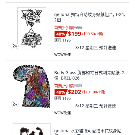
gelluna 獨特自助紋身貼紙組合, T-24,
2個
首購折扣價
$333
$199
40
%
(
$99.50/1個
)
運費 $195
8/12 星期三
預計送達
WOW免運
Body Gloss 胸部短袖日式刺青貼紙, 2
個, BRZL-026
首購折扣價
$338
$202
40
%
(
$101.00/1個
)
運費 $195
8/12 星期三
預計送達
WOW免運
gelluna 水彩貓咪可愛指甲花紋身貼