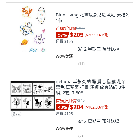
Blue Living 插畫紋身貼紙 4入, 素描2,
1個
首購折扣價
$490
$209
57
%
(
$209.00/1個
)
運費 $195
8/12 星期三
預計送達
WOW免運
(
11
)
gelluna 半永久 蝴蝶 愛心 骷髏 花朵
黑色 萬聖節 插畫 漢娜 紋身貼紙 8件
組, 2套, T-308
首購折扣價
$340
$204
40
%
(
$102.00/1個
)
運費 $195
8/12 星期三
預計送達
WOW免運
(
2
)