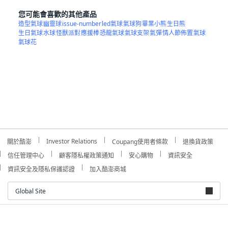
您可能會喜歡的其他產品
造型氣球
幽靈球
issue-number
led氣球
氣球狗
畢業小熊
生日熊
生日氣球
水球
怪獸派對
應援棒
恐龍氣球
氣球支架
氣彈
情人節佈置
氣球
氣球花
Investor Relations
關於酷澎
Coupang使用者條款
退換貨政策
信任管理中心
顧客隱私權政策通知
安心購物
資訊安全
資訊安全及隱私保護認證
加入酷澎商城
Global Site