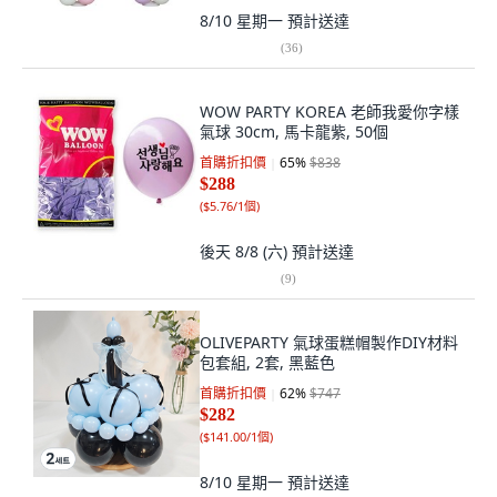
8/10 星期一
預計送達
(
36
)
WOW PARTY KOREA 老師我愛你字樣
氣球 30cm, 馬卡龍紫, 50個
首購折扣價
65
%
$838
$288
(
$5.76/1個
)
後天 8/8 (六)
預計送達
(
9
)
OLIVEPARTY 氣球蛋糕帽製作DIY材料
包套組, 2套, 黑藍色
首購折扣價
62
%
$747
$282
(
$141.00/1個
)
8/10 星期一
預計送達