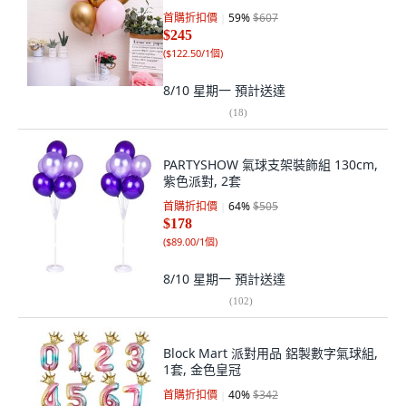
首購折扣價
59
%
$607
$245
(
$122.50/1個
)
8/10 星期一
預計送達
(
18
)
PARTYSHOW 氣球支架裝飾組 130cm,
紫色派對, 2套
首購折扣價
64
%
$505
$178
(
$89.00/1個
)
8/10 星期一
預計送達
(
102
)
Block Mart 派對用品 鋁製數字氣球組,
1套, 金色皇冠
首購折扣價
40
%
$342