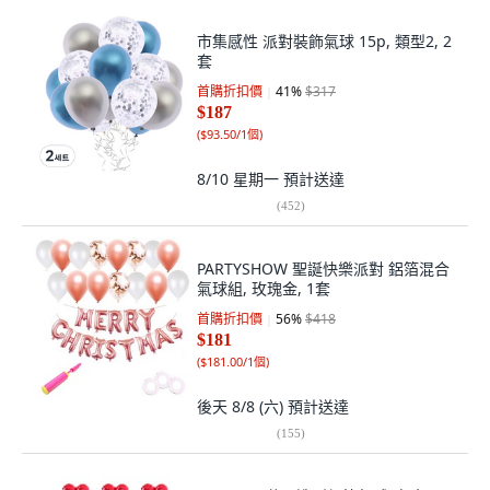
市集感性 派對裝飾氣球 15p, 類型2, 2
套
首購折扣價
41
%
$317
$187
(
$93.50/1個
)
8/10 星期一
預計送達
(
452
)
PARTYSHOW 聖誕快樂派對 鋁箔混合
氣球組, 玫瑰金, 1套
首購折扣價
56
%
$418
$181
(
$181.00/1個
)
後天 8/8 (六)
預計送達
(
155
)