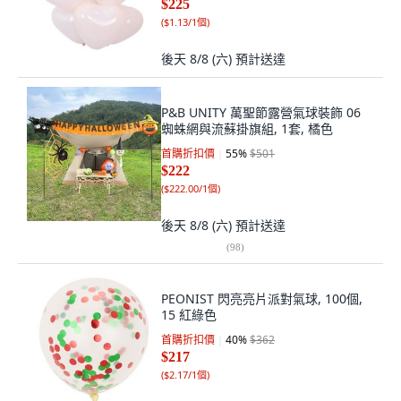
$225
(
$1.13/1個
)
後天 8/8 (六)
預計送達
P&B UNITY 萬聖節露營氣球裝飾 06
蜘蛛網與流蘇掛旗組, 1套, 橘色
首購折扣價
55
%
$501
$222
(
$222.00/1個
)
後天 8/8 (六)
預計送達
(
98
)
PEONIST 閃亮亮片派對氣球, 100個,
15 紅綠色
首購折扣價
40
%
$362
$217
(
$2.17/1個
)