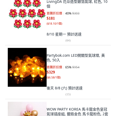
LivingDA 花朵造型銀箔氣球, 紅色, 10
個
首購折扣價
40
%
$303
$181
(
$18.10/1個
)
8/10 星期一
預計送達
(
64
)
Partybok.com LED開關型氣球燈, 黃
色, 50入
首購折扣價
65
%
$954
$329
(
$6.58/1個
)
後天 8/8 (六)
預計送達
(
15
)
WOW PARTY KOREA 馬卡龍金色皇冠
氣球插座組, 鍍鉻金色 馬卡龍粉色, 2套