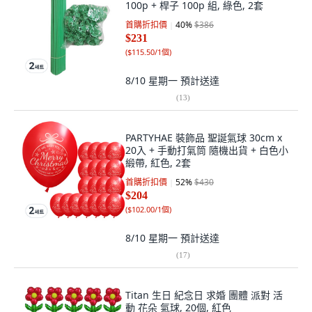
100p + 桿子 100p 組, 綠色, 2套
首購折扣價
40
%
$386
$231
(
$115.50/1個
)
8/10 星期一
預計送達
(
13
)
PARTYHAE 裝飾品 聖誕氣球 30cm x
20入 + 手動打氣筒 隨機出貨 + 白色小
緞帶, 紅色, 2套
首購折扣價
52
%
$430
$204
(
$102.00/1個
)
8/10 星期一
預計送達
(
17
)
Titan 生日 紀念日 求婚 團體 派對 活
動 花朵 氣球, 20個, 紅色