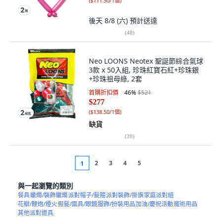
(
$111.50/1個
)
後天 8/8 (六)
預計送達
(
48
)
Neo LOONS Neotex 聖誕節綜合氣球
3款 x 50入組, 珍珠紅寶石紅+珍珠銀
+珍珠祖母綠, 2套
首購折扣價
46
%
$521
$277
(
$138.50/1個
)
缺貨
(
20
)
2
3
4
5
1
與一起瀏覽的類別
餐具
蠟燭/裝飾蠟燭
派對帽子/髮箍
派對裝飾/掛旗
家庭派對組
花瓣/鞭炮/煙火
假髮/面具/眼鏡
服飾/扮裝用品
加油/慶祝活動
魔術用品
其他派對道具