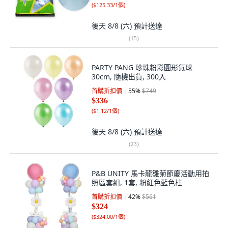
(
$125.33/1個
)
後天 8/8 (六)
預計送達
(
15
)
PARTY PANG 珍珠粉彩圓形氣球
30cm, 隨機出貨, 300入
首購折扣價
55
%
$749
$336
(
$1.12/1個
)
後天 8/8 (六)
預計送達
(
23
)
P&B UNITY 馬卡龍雛菊節慶活動用拍
照區套組, 1套, 粉紅色藍色柱
首購折扣價
42
%
$561
$324
(
$324.00/1個
)