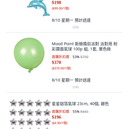
$198
(
$99.00/1個
)
8/10 星期一
預計送達
(
23
)
Mood Point 新娘婚前派對 派對用 粉
彩霧面氣球 100p 組, 1套, 單色綠
首購折扣價
53
%
$790
$370
(
$370.00/1個
)
8/10 星期一
預計送達
(
14
)
星星鋁箔氣球 23cm, 40個, 銀色
首購折扣價
55
%
$443
$196
(
$4.90/1個
)