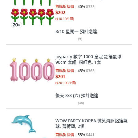
首購折扣價
40
%
$338
$202
(
$10.10/1個
)
8/10 星期一
預計送達
(
9
)
joyparty 數字 1000 皇冠 鋁箔氣球
90cm 套組, 粉紅色, 1套
首購折扣價
45
%
$368
$201
(
$201.00/1個
)
後天 8/8 (六)
預計送達
(
48
)
WOW PARTY KOREA 微笑海豚鋁箔氣
球, 薄荷藍, 2個
首購折扣價
55
%
$441