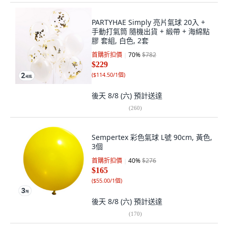
PARTYHAE Simply 亮片氣球 20入 +
手動打氣筒 隨機出貨 + 緞帶 + 海綿點
膠 套組, 白色, 2套
首購折扣價
70
%
$782
$229
(
$114.50/1個
)
後天 8/8 (六)
預計送達
(
260
)
Sempertex 彩色氣球 L號 90cm, 黃色,
3個
首購折扣價
40
%
$276
$165
(
$55.00/1個
)
後天 8/8 (六)
預計送達
(
170
)