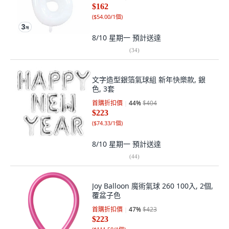
$162
(
$54.00/1個
)
8/10 星期一
預計送達
(
34
)
文字造型銀箔氣球組 新年快樂款, 銀
色, 3套
首購折扣價
44
%
$404
$223
(
$74.33/1個
)
8/10 星期一
預計送達
(
44
)
Joy Balloon 魔術氣球 260 100入, 2個,
覆盆子色
首購折扣價
47
%
$423
$223