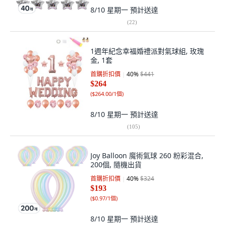
8/10 星期一
預計送達
(
22
)
1週年紀念幸福婚禮派對氣球組, 玫瑰
金, 1套
首購折扣價
40
%
$441
$264
(
$264.00/1個
)
8/10 星期一
預計送達
(
105
)
Joy Balloon 魔術氣球 260 粉彩混合,
200個, 隨機出貨
首購折扣價
40
%
$324
$193
(
$0.97/1個
)
8/10 星期一
預計送達