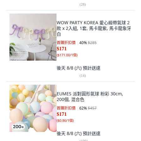
(
28
)
WOW PARTY KOREA 愛心緞帶氣球 2
款 x 2入組, 1套, 馬卡龍紫, 馬卡龍象牙
白
首購折扣價
40
%
$285
$171
(
$171.00/1個
)
後天 8/8 (六)
預計送達
(
14
)
EUMES 派對圓形氣球 粉彩 30cm,
200個, 混合色
首購折扣價
62
%
$457
$171
(
$0.86/1個
)
後天 8/8 (六)
預計送達
(
190
)