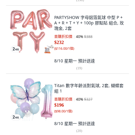
PARTYSHOW 字母鋁箔氣球 中型 P +
A + R + T + Y + 100p 膠點貼 組合, 玫
瑰金, 2套
首購折扣價
40
%
$388
$232
(
$116.00/1個
)
8/10 星期一
預計送達
(
19
)
Titan 數字年齡派對氣球, 2套, 蝴蝶套
組 1
首購折扣價
40
%
$327
$196
(
$98.00/1個
)
8/10 星期一
預計送達
(
20
)