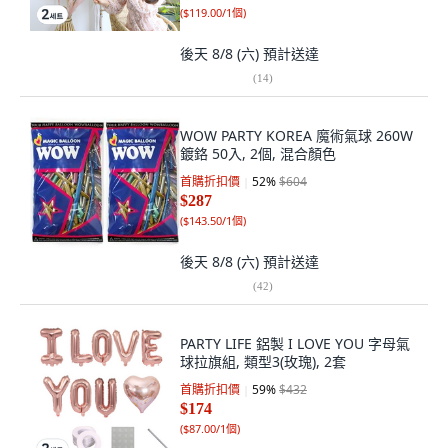
(
$119.00/1個
)
後天 8/8 (六)
預計送達
(
14
)
WOW PARTY KOREA 魔術氣球 260W
鍍鉻 50入, 2個, 混合顏色
首購折扣價
52
%
$604
$287
(
$143.50/1個
)
後天 8/8 (六)
預計送達
(
42
)
PARTY LIFE 鋁製 I LOVE YOU 字母氣
球拉旗組, 類型3(玫瑰), 2套
首購折扣價
59
%
$432
$174
(
$87.00/1個
)