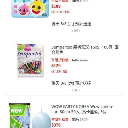
首購折扣價
46
%
$350
$189
(
$189.00/1個
)
後天 8/8 (六)
預計送達
(
195
)
Sempertex 魔術氣球 160S, 100個, 混
合顏色
首購折扣價
64
%
$366
$129
(
$1.29/1個
)
後天 8/8 (六)
預計送達
(
182
)
WOW PARTY KOREA Wow Link-a-
Lun 30cm 50入, 馬卡龍藍, 3個
首購折扣價
53
%
$805
$376