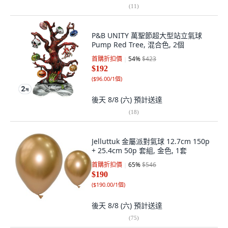
(
11
)
P&B UNITY 萬聖節超大型站立氣球
Pump Red Tree, 混合色, 2個
首購折扣價
54
%
$423
$192
(
$96.00/1個
)
後天 8/8 (六)
預計送達
(
18
)
Jelluttuk 金屬派對氣球 12.7cm 150p
+ 25.4cm 50p 套組, 金色, 1套
首購折扣價
65
%
$546
$190
(
$190.00/1個
)
後天 8/8 (六)
預計送達
(
75
)