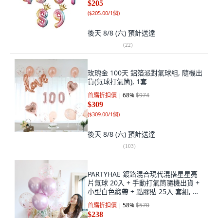
$205
(
$205.00/1個
)
後天 8/8 (六)
預計送達
(
22
)
玫瑰金 100天 鋁箔派對氣球組, 隨機出
貨(氣球打氣筒), 1套
首購折扣價
68
%
$974
$309
(
$309.00/1個
)
後天 8/8 (六)
預計送達
(
103
)
PARTYHAE 鍍鉻混合現代混搭星星亮
片氣球 20入 + 手動打氣筒隨機出貨 +
小型白色緞帶 + 點膠貼 25入 套組, 玫
瑰金, 2套
首購折扣價
58
%
$570
$238