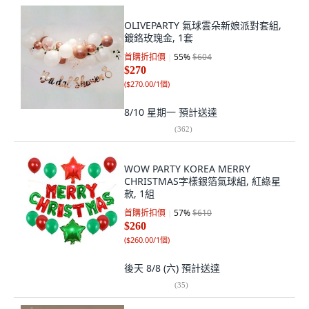
OLIVEPARTY 氣球雲朵新娘派對套組,
鍍鉻玫瑰金, 1套
首購折扣價
55
%
$604
$270
(
$270.00/1個
)
8/10 星期一
預計送達
(
362
)
WOW PARTY KOREA MERRY
CHRISTMAS字樣銀箔氣球組, 紅綠星
款, 1組
首購折扣價
57
%
$610
$260
(
$260.00/1個
)
後天 8/8 (六)
預計送達
(
35
)