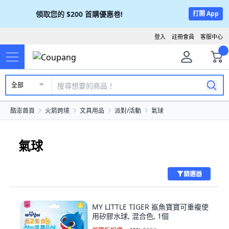
領取您的
$200
首購優惠卷!
打開 App
登入
註冊會員
客服中心
全部
酷澎首頁
火箭跨境
文具用品
派對/活動
氣球
氣球
篩選器
MY LITTLE TIGER 鯊魚寶寶可重複使
用矽膠水球, 混合色, 1個