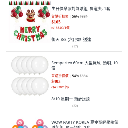
生日快樂派對氣球組, 魯道夫, 1套
首購折扣價
56
%
$381
$165
(
$165.00/1個
)
後天 8/8 (六)
預計送達
(
17
)
Sempertex 60cm 大型氣球, 透明, 10
個
首購折扣價
54
%
$884
$403
(
$40.30/1個
)
8/10 星期一
預計送達
(
22
)
WOW PARTY KOREA 夏令聖經學校氣
球架組, 單一顏色, 2套