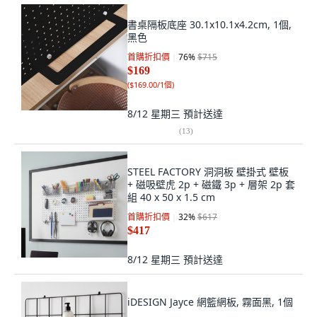
書桌隔板底座 30.1x10.1x4.2cm, 1個,
黑色
首購折扣價
76
%
$715
$169
(
$169.00/1個
)
8/12 星期三
預計送達
(
13
)
STEEL FACTORY 洞洞板 壁掛式 壁板
+ 磁吸壁虎 2p + 磁鐵 3p + 層架 2p 套
組 40 x 50 x 1.5 cm
首購折扣價
32
%
$617
$417
8/12 星期三
預計送達
iDESIGN Jayce 網籃網板, 霧面黑, 1個