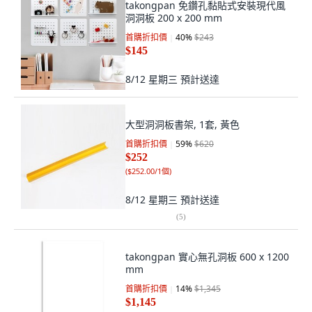
takongpan 免鑽孔黏貼式安裝現代風
洞洞板 200 x 200 mm
首購折扣價
40
%
$243
$145
8/12 星期三
預計送達
大型洞洞板書架, 1套, 黃色
首購折扣價
59
%
$620
$252
(
$252.00/1個
)
8/12 星期三
預計送達
(
5
)
takongpan 實心無孔洞板 600 x 1200
mm
首購折扣價
14
%
$1,345
$1,145