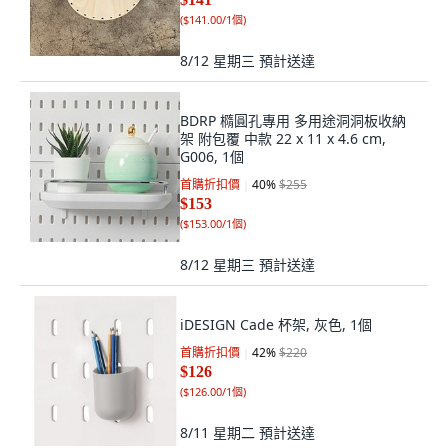
(
$141.00/1個
)
8/12 星期三
預計送達
BDRP 橢圓孔專用 多用途洞洞板收納
架 附包覆 中款 22 x 11 x 4.6 cm,
G006, 1個
首購折扣價
40
%
$255
$153
(
$153.00/1個
)
8/12 星期三
預計送達
iDESIGN Cade 杯架, 灰色, 1個
首購折扣價
42
%
$220
$126
(
$126.00/1個
)
8/11 星期二
預計送達