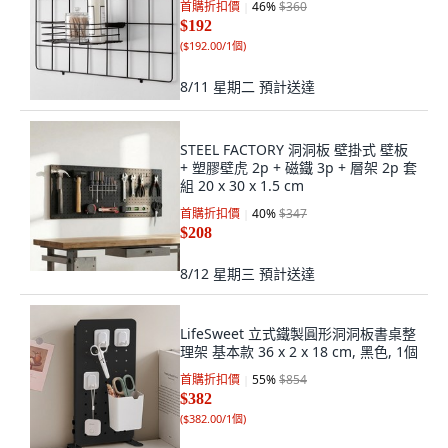
首購折扣價
46
%
$360
$192
(
$192.00/1個
)
8/11 星期二
預計送達
STEEL FACTORY 洞洞板 壁掛式 壁板
+ 塑膠壁虎 2p + 磁鐵 3p + 層架 2p 套
組 20 x 30 x 1.5 cm
首購折扣價
40
%
$347
$208
8/12 星期三
預計送達
LifeSweet 立式鐵製圓形洞洞板書桌整
理架 基本款 36 x 2 x 18 cm, 黑色, 1個
首購折扣價
55
%
$854
$382
(
$382.00/1個
)