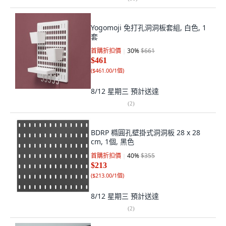
Yogomoji 免打孔洞洞板套組, 白色, 1
套
首購折扣價
30
%
$661
$461
(
$461.00/1個
)
8/12 星期三
預計送達
(
2
)
BDRP 橢圓孔壁掛式洞洞板 28 x 28
cm, 1個, 黑色
首購折扣價
40
%
$355
$213
(
$213.00/1個
)
8/12 星期三
預計送達
(
2
)