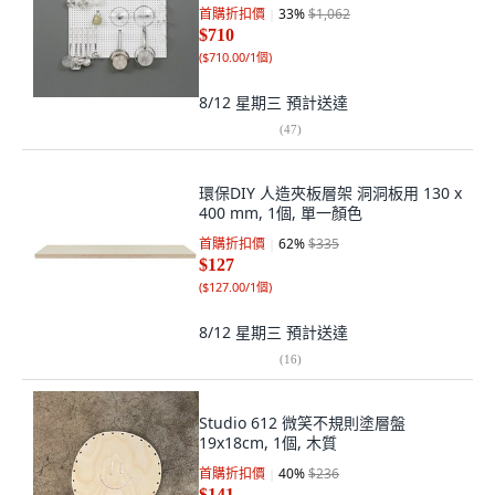
首購折扣價
33
%
$1,062
$710
(
$710.00/1個
)
8/12 星期三
預計送達
(
47
)
環保DIY 人造夾板層架 洞洞板用 130 x
400 mm, 1個, 單一顏色
首購折扣價
62
%
$335
$127
(
$127.00/1個
)
8/12 星期三
預計送達
(
16
)
Studio 612 微笑不規則塗層盤
19x18cm, 1個, 木質
首購折扣價
40
%
$236
$141