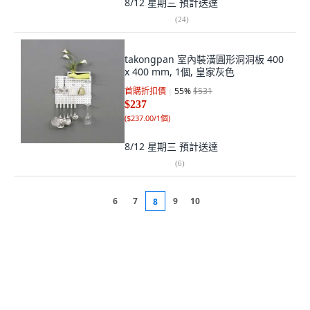
8/12 星期三
預計送達
(
24
)
takongpan 室內裝潢圓形洞洞板 400
x 400 mm, 1個, 皇家灰色
首購折扣價
55
%
$531
$237
(
$237.00/1個
)
8/12 星期三
預計送達
(
6
)
6
7
9
10
8