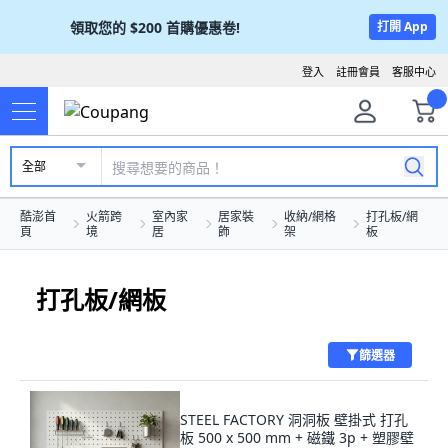
領取您的
$200
首購優惠卷!
打開 App
登入
註冊會員
客服中心
全部
酷澎首
火箭跨
室內家
居家裝
收納/網格
打孔板/網
頁
境
居
飾
架
板
打孔板/網板
篩選器
STEEL FACTORY 洞洞板 壁掛式 打孔
板 500 x 500 mm + 磁鐵 3p + 塑膠壁