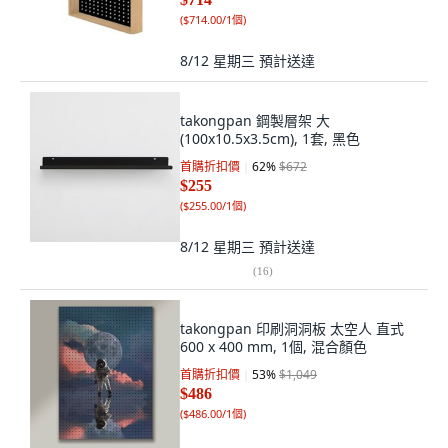
(
$714.00/1個
)
8/12 星期三
預計送達
takongpan 鋼製層架 大
(100x10.5x3.5cm), 1套, 黑色
首購折扣價
62
%
$672
$255
(
$255.00/1個
)
8/12 星期三
預計送達
(
16
)
takongpan 印刷洞洞板 太空人 直式
600 x 400 mm, 1個, 混合顏色
首購折扣價
53
%
$1,049
$486
(
$486.00/1個
)