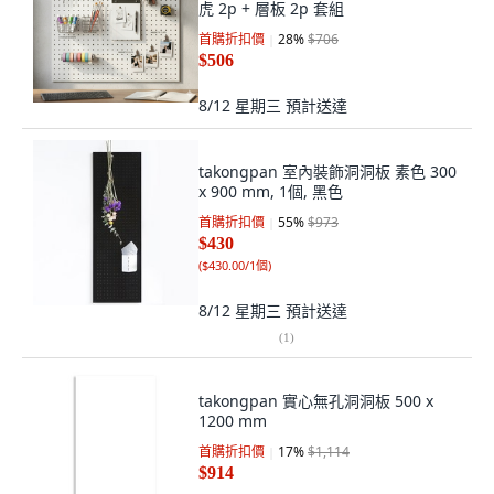
虎 2p + 層板 2p 套組
首購折扣價
28
%
$706
$506
8/12 星期三
預計送達
takongpan 室內裝飾洞洞板 素色 300
x 900 mm, 1個, 黑色
首購折扣價
55
%
$973
$430
(
$430.00/1個
)
8/12 星期三
預計送達
(
1
)
takongpan 實心無孔洞洞板 500 x
1200 mm
首購折扣價
17
%
$1,114
$914