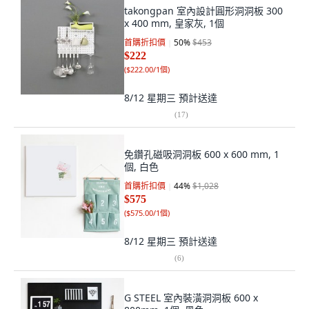
takongpan 室內設計圓形洞洞板 300
x 400 mm, 皇家灰, 1個
首購折扣價
50
%
$453
$222
(
$222.00/1個
)
8/12 星期三
預計送達
(
17
)
免鑽孔磁吸洞洞板 600 x 600 mm, 1
個, 白色
首購折扣價
44
%
$1,028
$575
(
$575.00/1個
)
8/12 星期三
預計送達
(
6
)
G STEEL 室內裝潢洞洞板 600 x