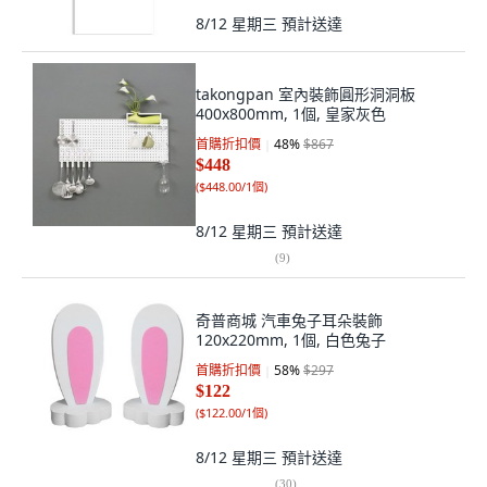
8/12 星期三
預計送達
takongpan 室內裝飾圓形洞洞板
400x800mm, 1個, 皇家灰色
首購折扣價
48
%
$867
$448
(
$448.00/1個
)
8/12 星期三
預計送達
(
9
)
奇普商城 汽車兔子耳朵裝飾
120x220mm, 1個, 白色兔子
首購折扣價
58
%
$297
$122
(
$122.00/1個
)
8/12 星期三
預計送達
(
30
)