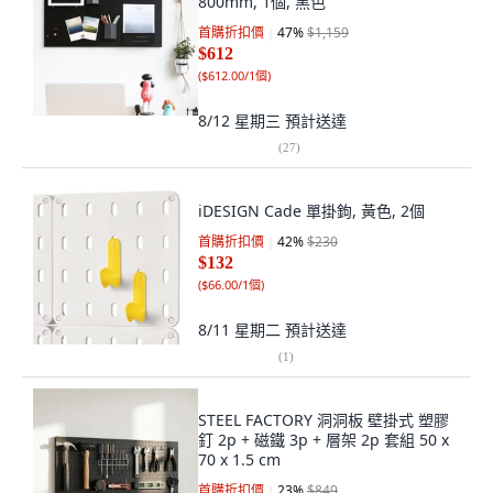
800mm, 1個, 黑色
首購折扣價
47
%
$1,159
$612
(
$612.00/1個
)
8/12 星期三
預計送達
(
27
)
iDESIGN Cade 單掛鉤, 黃色, 2個
首購折扣價
42
%
$230
$132
(
$66.00/1個
)
8/11 星期二
預計送達
(
1
)
STEEL FACTORY 洞洞板 壁掛式 塑膠
釘 2p + 磁鐵 3p + 層架 2p 套組 50 x
70 x 1.5 cm
首購折扣價
23
%
$849