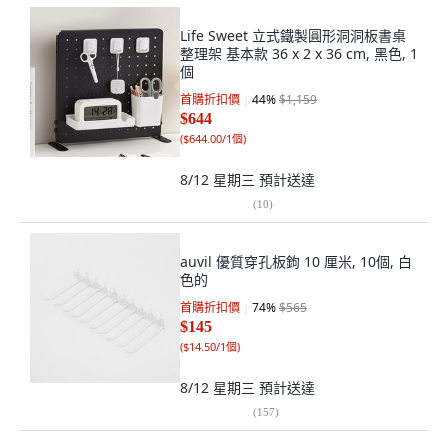
Life Sweet 立式鐵製圓形洞洞板書桌
整理架 基本款 36 x 2 x 36 cm, 黑色, 1
個
首購折扣價
44
%
$1,159
$644
(
$644.00/1個
)
8/12 星期三
預計送達
(
10
)
auvil 優質穿孔板鉤 10 厘米, 10個, 白
色的
首購折扣價
74
%
$565
$145
(
$14.50/1個
)
8/12 星期三
預計送達
(
157
)