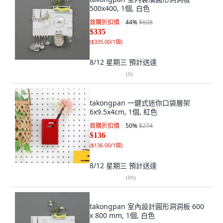
500x400, 1個, 白色
首購折扣價
44
%
$608
$335
(
$335.00/1個
)
8/12 星期三
預計送達
(
9
)
takongpan 一鍵式迷你口袋層架
6x9.5x4cm, 1個, 紅色
首購折扣價
50
%
$274
$136
(
$136.00/1個
)
8/12 星期三
預計送達
(
89
)
takongpan 室內設計圓形洞洞板 600
x 800 mm, 1個, 白色