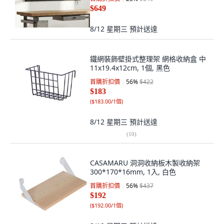
$649
8/12 星期三
預計送達
鐵網裝飾壁掛式整理架 網格收納盒 中
11x19.4x12cm, 1個, 黑色
首購折扣價
56
%
$422
$183
(
$183.00/1個
)
8/12 星期三
預計送達
(
10
)
CASAMARU 洞洞收納板木製收納架
300*170*16mm, 1入, 白色
首購折扣價
56
%
$437
$192
(
$192.00/1個
)