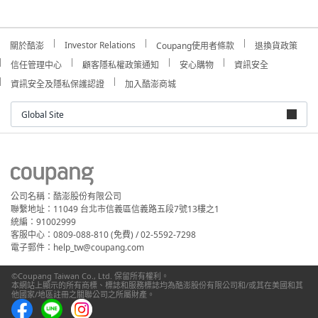
Investor Relations
關於酷澎
Coupang使用者條款
退換貨政策
信任管理中心
顧客隱私權政策通知
安心購物
資訊安全
資訊安全及隱私保護認證
加入酷澎商城
Global Site
公司名稱：酷澎股份有限公司
聯繫地址：11049 台北市信義區信義路五段7號13樓之1
統編：91002999
客服中心：0809-088-810 (免費) / 02-5592-7298
電子郵件：help_tw@coupang.com
©Coupang Taiwan Co., Ltd. 保留所有權利。
本網站上顯示的所有商標、標誌和服務標誌均為酷澎股份有限公司和/或其在美國和其
他國家/地區註冊之關聯公司之所屬財產。