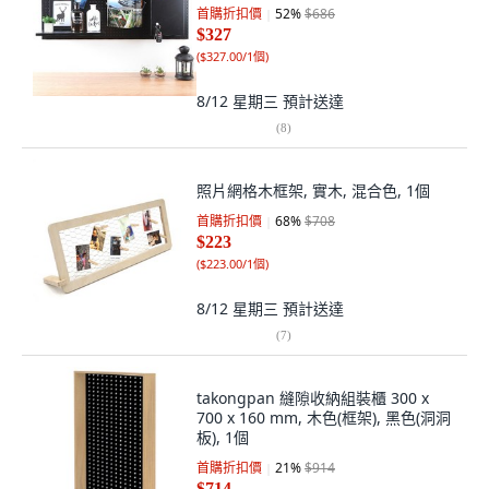
首購折扣價
52
%
$686
$327
(
$327.00/1個
)
8/12 星期三
預計送達
(
8
)
照片網格木框架, 實木, 混合色, 1個
首購折扣價
68
%
$708
$223
(
$223.00/1個
)
8/12 星期三
預計送達
(
7
)
takongpan 縫隙收納組裝櫃 300 x
700 x 160 mm, 木色(框架), 黑色(洞洞
板), 1個
首購折扣價
21
%
$914
$714