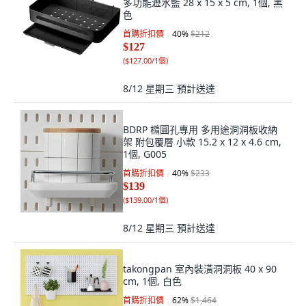
多功能瀝水籃 28 x 15 x 5 cm, 1個, 黑
色
首購折扣價
40
%
$212
$127
(
$127.00/1個
)
8/12 星期三
預計送達
BDRP 橢圓孔專用 多用途洞洞板收納
架 附包覆層 小款 15.2 x 12 x 4.6 cm,
1個, G005
首購折扣價
40
%
$233
$139
(
$139.00/1個
)
8/12 星期三
預計送達
takongpan 室內裝潢洞洞板 40 x 90
cm, 1個, 白色
首購折扣價
62
%
$1,464