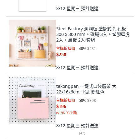
8/12 星期三
預計送達
Steel Factory 洞洞板 壁掛式 打孔板
300 x 300 mm + 磁鐵 3入 + 塑膠壁虎
2入 + 層板 2入 套組
首購折扣價
40
%
$431
$258
8/12 星期三
預計送達
takongpan 一鍵式口袋層架 大
22x16x6cm, 1個, 粉紅色
首購折扣價
50
%
$398
$196
(
$196.00/1個
)
8/12 星期三
預計送達
(
47
)