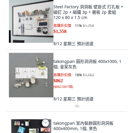
Steel Factory 洞洞板 壁掛式 打孔板 +
磁釘 2p + 磁鐵 3p + 層板 2p 套組
120 x 80 x 1.5 cm
首購折扣價
11
%
$1,758
$1,558
8/12 星期三
預計送達
takongpan 圓形洞洞板 400x1000, 1
個, 皇家灰色
首購折扣價
18
%
$1,062
$862
(
$862.00/1個
)
8/12 星期三
預計送達
(
8
)
takongpan 室內裝飾圓形洞洞板
600x400mm, 1個, 黑色