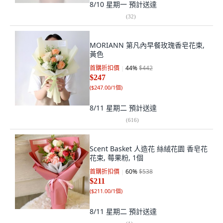
8/10 星期一
預計送達
(
32
)
MORIANN 第凡內早餐玫瑰香皂花束,
黃色
首購折扣價
44
%
$442
$247
(
$247.00/1個
)
8/11 星期二
預計送達
(
616
)
Scent Basket 人造花 絲絨花園 香皂花
花束, 莓果粉, 1個
首購折扣價
60
%
$538
$211
(
$211.00/1個
)
8/11 星期二
預計送達