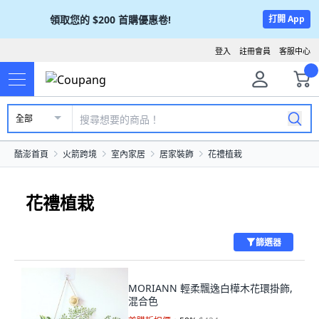
領取您的
$200
首購優惠卷!
打開 App
登入
註冊會員
客服中心
全部
酷澎首頁
火箭跨境
室內家居
居家裝飾
花禮植栽
花禮植栽
篩選器
MORIANN 輕柔飄逸白樺木花環掛飾,
混合色