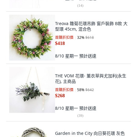
(
14
)
Treova 雛菊花環吊飾 窗戶裝飾 B款 大
型環 45cm, 混合色
首購折扣價
32
%
$618
$418
8/10 星期一
預計送達
THE VOM 花環- 薰衣草與尤加利(永生
花), 主商品
首購折扣價
58
%
$642
$268
8/10 星期一
預計送達
(
39
)
Garden in the City 向日葵花環 灰色