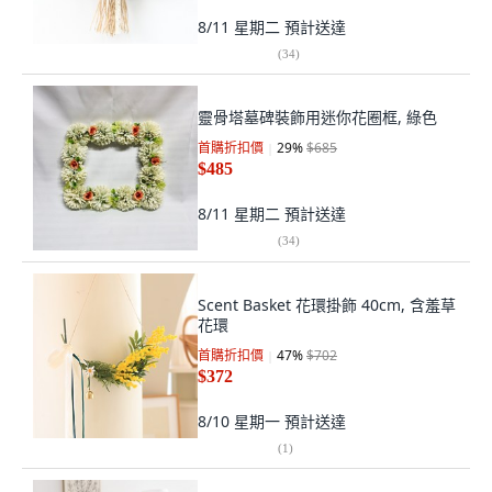
8/11 星期二
預計送達
(
34
)
靈骨塔墓碑裝飾用迷你花圈框, 綠色
首購折扣價
29
%
$685
$485
8/11 星期二
預計送達
(
34
)
Scent Basket 花環掛飾 40cm, 含羞草
花環
首購折扣價
47
%
$702
$372
8/10 星期一
預計送達
(
1
)