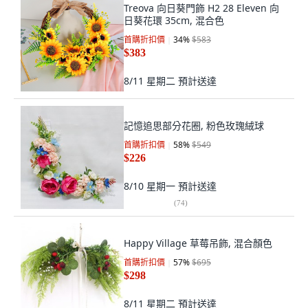
Treova 向日葵門飾 H2 28 Eleven 向
日葵花環 35cm, 混合色
首購折扣價
34
%
$583
$383
8/11 星期二
預計送達
記憶追思部分花圈, 粉色玫瑰絨球
首購折扣價
58
%
$549
$226
8/10 星期一
預計送達
(
74
)
Happy Village 草莓吊飾, 混合顏色
首購折扣價
57
%
$695
$298
8/11 星期二
預計送達