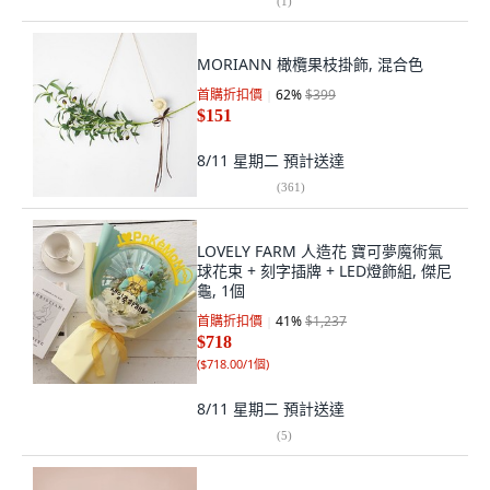
(
1
)
MORIANN 橄欖果枝掛飾, 混合色
首購折扣價
62
%
$399
$151
8/11 星期二
預計送達
(
361
)
LOVELY FARM 人造花 寶可夢魔術氣
球花束 + 刻字插牌 + LED燈飾組, 傑尼
龜, 1個
首購折扣價
41
%
$1,237
$718
(
$718.00/1個
)
8/11 星期二
預計送達
(
5
)