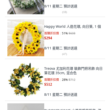
8/11 星期二
預計送達
(
18
)
Happy World 人造花環, 向日葵, 1 個
首購折扣價
51
%
$608
$294
8/11 星期二
預計送達
(
47
)
Treova 尤加利花環 裝飾門把吊飾 向日
葵花環 35cm, 混合色
首購折扣價
28
%
$712
$512
8/11 星期二
預計送達