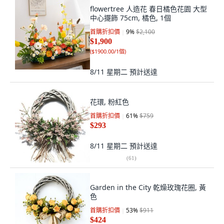
flowertree 人造花 春日橘色花園 大型
中心擺飾 75cm, 橘色, 1個
首購折扣價
9
%
$2,100
$1,900
(
$1900.00/1個
)
8/11 星期二
預計送達
花環, 粉紅色
首購折扣價
61
%
$759
$293
8/11 星期二
預計送達
(
61
)
Garden in the City 乾燥玫瑰花圈, 黃
色
首購折扣價
53
%
$911
$424