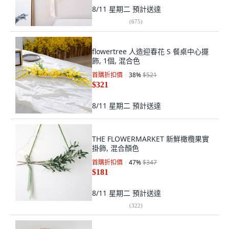
8/11 星期二
預計送達
(
675
)
flowertree 人造迎春花 S 餐桌中心擺
飾, 1個, 混合色
首購折扣價
38
%
$521
$321
8/11 星期二
預計送達
THE FLOWERMARKET 新鮮橄欖果實
掛飾, 混合顏色
首購折扣價
47
%
$347
$181
8/11 星期二
預計送達
(
322
)