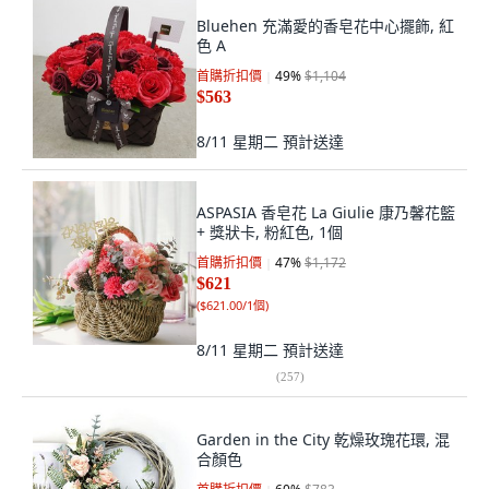
Bluehen 充滿愛的香皂花中心擺飾, 紅
色 A
首購折扣價
49
%
$1,104
$563
8/11 星期二
預計送達
ASPASIA 香皂花 La Giulie 康乃馨花籃
+ 獎狀卡, 粉紅色, 1個
首購折扣價
47
%
$1,172
$621
(
$621.00/1個
)
8/11 星期二
預計送達
(
257
)
Garden in the City 乾燥玫瑰花環, 混
合顏色