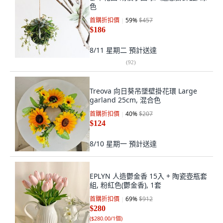
色
首購折扣價
59
%
$457
$186
8/11 星期二
預計送達
(
92
)
Treova 向日葵吊墜壁掛花環 Large
garland 25cm, 混合色
首購折扣價
40
%
$207
$124
8/10 星期一
預計送達
EPLYN 人造鬱金香 15入 + 陶瓷壺瓶套
組, 粉紅色(鬱金香), 1套
首購折扣價
69
%
$912
$280
(
$280.00/1個
)