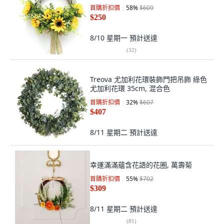
首購折扣價
58
%
$609
$250
8/10 星期一
預計送達
(
32
)
Treova 尤加利花環裝飾門把吊飾 綠色
尤加利花環 35cm, 混合色
首購折扣價
32
%
$607
$407
8/11 星期二
預計送達
幸運滿滿蘊含花語的花圈, 萬壽菊
首購折扣價
55
%
$702
$309
8/11 星期二
預計送達
(
81
)