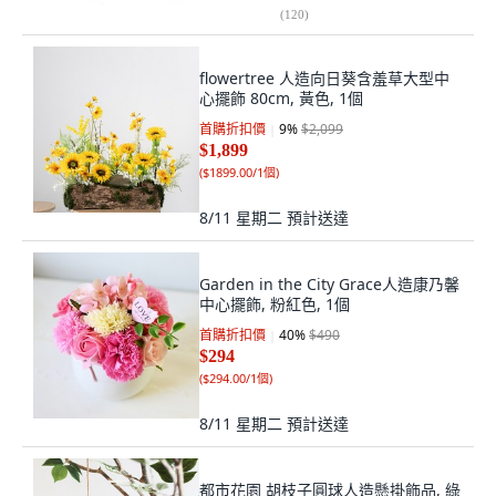
(
120
)
flowertree 人造向日葵含羞草大型中
心擺飾 80cm, 黃色, 1個
首購折扣價
9
%
$2,099
$1,899
(
$1899.00/1個
)
8/11 星期二
預計送達
Garden in the City Grace人造康乃馨
中心擺飾, 粉紅色, 1個
首購折扣價
40
%
$490
$294
(
$294.00/1個
)
8/11 星期二
預計送達
都市花園 胡枝子圓球人造懸掛飾品, 綠