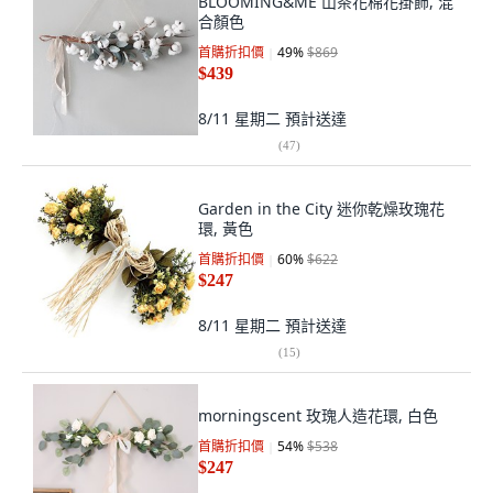
BLOOMING&ME 山茶花棉花掛飾, 混
合顏色
首購折扣價
49
%
$869
$439
8/11 星期二
預計送達
(
47
)
Garden in the City 迷你乾燥玫瑰花
環, 黃色
首購折扣價
60
%
$622
$247
8/11 星期二
預計送達
(
15
)
morningscent 玫瑰人造花環, 白色
首購折扣價
54
%
$538
$247