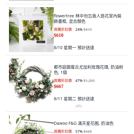
flowertree 林中勿忘我人造花室內裝
飾畫框, 混合顏色
首購折扣價
24
%
$810
$610
8/10 星期一
預計送達
都市庭園復古尤加利玫瑰花環, 奶油粉
色, 1個
首購折扣價
47
%
$1,265
$667
8/11 星期二
預計送達
(
45
)
Dawoo F&G 滿天星花圈, 奶油色
首購折扣價
57
%
$668