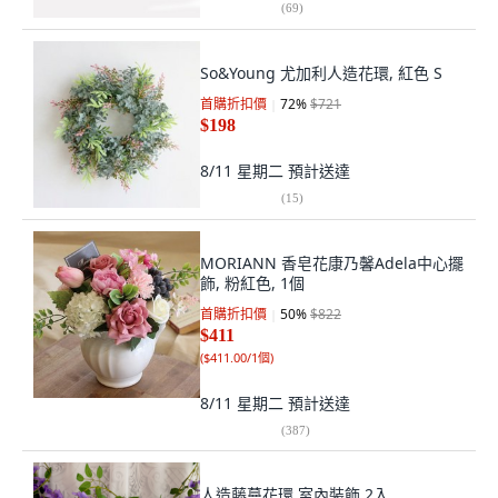
(
69
)
So&Young 尤加利人造花環, 紅色 S
首購折扣價
72
%
$721
$198
8/11 星期二
預計送達
(
15
)
MORIANN 香皂花康乃馨Adela中心擺
飾, 粉紅色, 1個
首購折扣價
50
%
$822
$411
(
$411.00/1個
)
8/11 星期二
預計送達
(
387
)
人造藤蔓花環 室內裝飾 2入