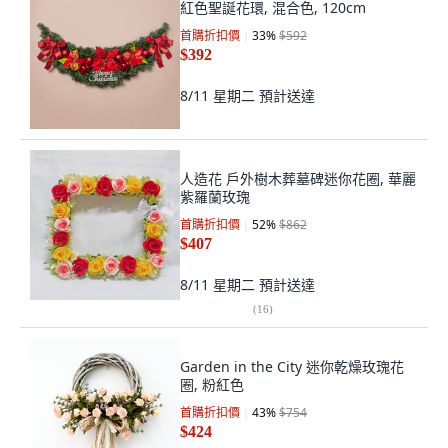
紅色聖誕花環, 混合色, 120cm
首購折扣價
33
%
$592
$392
8/11 星期二
預計送達
人造花 戶外樹木葬墓碑迷你花圈, 華麗
紫羅蘭玫瑰
首購折扣價
52
%
$862
$407
8/11 星期二
預計送達
(
16
)
Garden in the City 迷你乾燥玫瑰花
圈, 粉紅色
首購折扣價
43
%
$754
$424