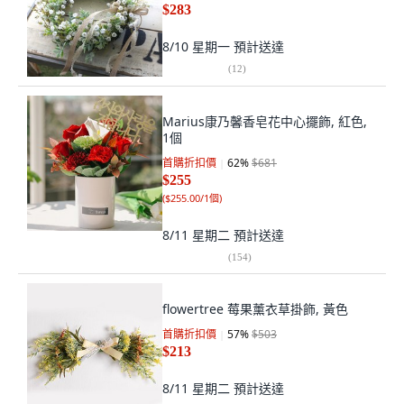
$283
8/10 星期一
預計送達
(
12
)
Marius康乃馨香皂花中心擺飾, 紅色,
1個
首購折扣價
62
%
$681
$255
(
$255.00/1個
)
8/11 星期二
預計送達
(
154
)
flowertree 莓果薰衣草掛飾, 黃色
首購折扣價
57
%
$503
$213
8/11 星期二
預計送達