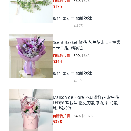
首購折扣價
58
%
$424
$175
8/11 星期二
預計送達
(
1137
)
Scent Basket 鮮花 永生花束 L + 提袋
+ 卡片組, 藕紫色
首購折扣價
59
%
$843
$344
8/11 星期二
預計送達
(
144
)
Maison de Flore 不凋謝鮮花 永生花
LED燈 盆栽型 壓克力氣球 花束 花氣
球, 粉米色
首購折扣價
64
%
$1,078
$378