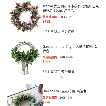
Treova 尤加利花環 裝飾門把吊飾 山茶
花花環 35cm, 混合色
首購折扣價
20
%
$995
$795
8/11 星期二
預計送達
Garden in the City 復古橄欖花圈, 混
合色
首購折扣價
40
%
$495
$297
8/11 星期二
預計送達
(
10
)
Dawoo F&G 星花花圈, 奶油色
首購折扣價
60
%
$698
$276