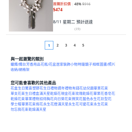
首購折扣價
48
%
$916
$474
8/11 星期二
預計送達
(
19
)
2
3
4
5
1
與一起瀏覽的類別
蠟燭/燭台
芳香用品
花瓶/花盆
居家裝飾小物
時鐘
鏡子
相框
圖畫/照片
收納/網格架
您可能會喜歡的其他產品
花盒
生日驚喜
塑膠花
生日禮物
週年禮物
有錢花
幼兒園畢業花束
單支花束
生日禮盒
滿天星乾燥花
現金花束
玫瑰乾燥花
畢業花
香皂花
乾燥花束
畢業禮物
招待胸花
向日葵花束
微笑花
藍色永生花
巨型花
學士帽
畢業花束
假花
永生花燈
滿天星永生花
可愛花束
永生花束
勿忘我花束
乾燥滿天星