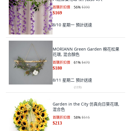
首購折扣價
56
%
$390
$169
8/10 星期一
預計送達
MORIANN Green Garden 棉花松果
花環, 混合顏色
首購折扣價
61
%
$470
$180
8/11 星期二
預計送達
(
119
)
Garden in the City 仿真向日葵花環,
混合色
首購折扣價
58
%
$515
$213