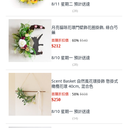
8/11 星期二
預計送達
(
28
)
月亮貓咪花環門壁飾花圈掛飾, 綠白芍
藥
首購折扣價
60
%
$540
$212
8/10 星期一
預計送達
(
28
)
Scent Basket 自然風花環掛飾 懸掛式
橄欖花環 40cm, 混合色
首購折扣價
58
%
$608
$250
8/10 星期一
預計送達
(
14
)