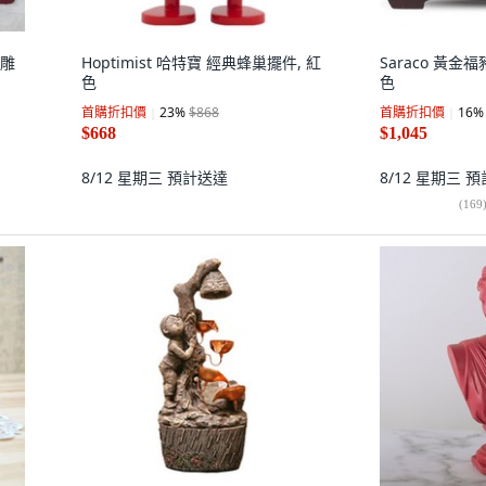
飾雕
Hoptimist 哈特寶 經典蜂巢擺件, 紅
Saraco 黃金
色
色
首購折扣價
23
%
$868
首購折扣價
16
%
$668
$1,045
8/12 星期三
預計送達
8/12 星期三
預
(
169