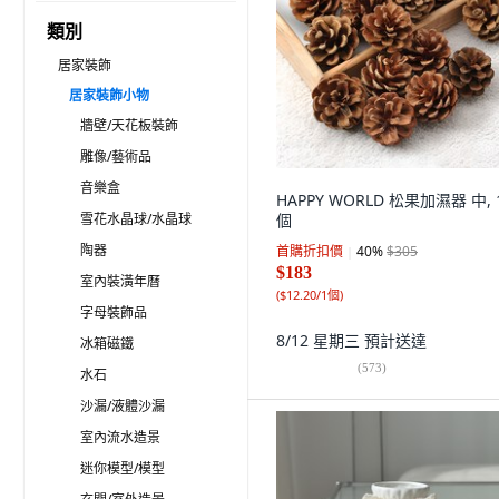
類別
居家裝飾
居家裝飾小物
牆壁/天花板裝飾
雕像/藝術品
音樂盒
HAPPY WORLD 松果加濕器 中, 
雪花水晶球/水晶球
個
陶器
首購折扣價
40
%
$305
$183
室內裝潢年曆
(
$12.20/1個
)
字母裝飾品
8/12 星期三
預計送達
冰箱磁鐵
(
573
)
水石
沙漏/液體沙漏
室內流水造景
迷你模型/模型