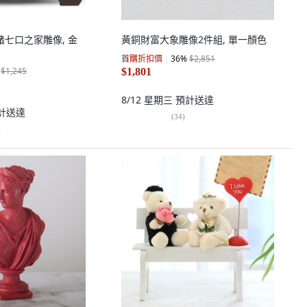
福豬七口之家雕像, 金
黃銅財富大象雕像2件組, 單一顏色
首購折扣價
36
%
$2,851
$1,245
$1,801
8/12 星期三
預計送達
計送達
(
34
)
)