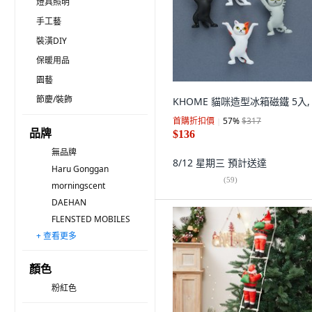
燈具照明
手工藝
裝潢DIY
保暖用品
園藝
節慶/裝飾
KHOME 貓咪造型冰箱磁鐵 5入, 
首購折扣價
57
%
$317
品牌
$136
無品牌
8/12 星期三
預計送達
Haru Gonggan
(
59
)
morningscent
DAEHAN
FLENSTED MOBILES
+ 查看更多
SOLARCOM
young-market
Bonaem
Modern House
Shinchan 蠟筆小新
Crocodile 鱷魚
Block Mart
STUDIO201
BetterWells
GEEKBEAR
FORES
Mabel In Home
HAPPY WORLD
Kate Garden
GAPANG
顏色
粉紅色