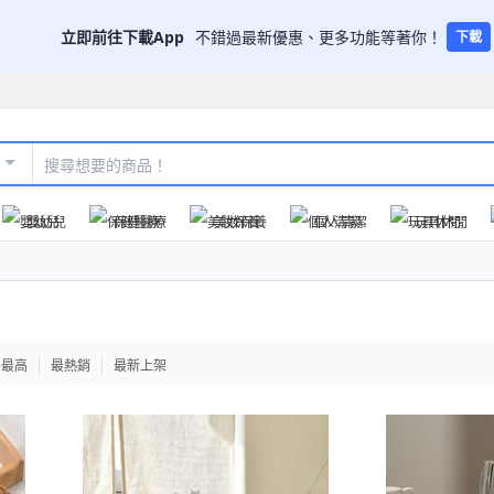
立即前往下載App
不錯過最新優惠、更多功能等著你！
下載
嬰幼兒
保健醫療
美妝保養
個人清潔
玩具休閒
格最高
最熱銷
最新上架