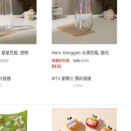
an 星星花瓶, 透明
Haru Gonggan 水滴花瓶, 極光
$372
首購折扣價
54
%
$290
$132
計送達
8/12 星期三
預計送達
7
)
(
2381
)