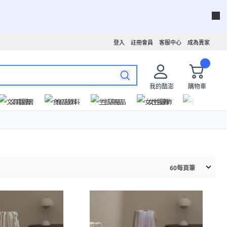
登入
註冊會員
客服中心
成為賣家
我的酷澎
購物車
文具圖書
食品飲料
生活用品
女性服飾
運動戶外
60
每頁筆