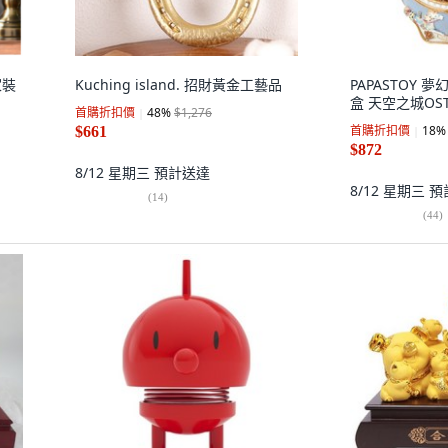
家裝
Kuching island. 招財黃金工藝品
PAPASTOY
盒 天空之城OS
首購折扣價
48
%
$1,276
首購折扣價
18
%
$661
$872
8/12 星期三
預計送達
8/12 星期三
預
(
14
)
(
44
)