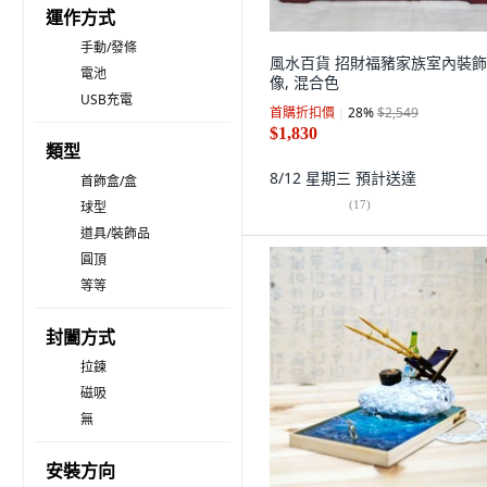
運作方式
手動/發條
風水百貨 招財福豬家族室內裝
電池
像, 混合色
USB充電
首購折扣價
28
%
$2,549
$1,830
類型
8/12 星期三
預計送達
首飾盒/盒
(
17
)
球型
道具/裝飾品
圓頂
等等
封闔方式
拉鍊
磁吸
無
安裝方向