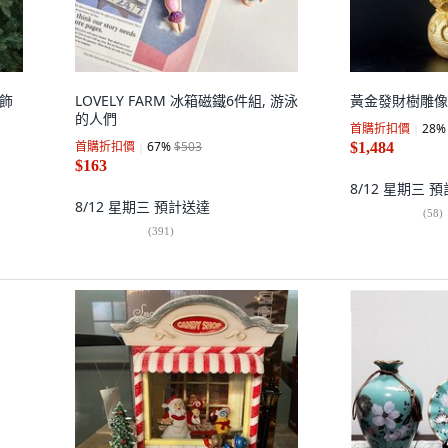
裝飾
LOVELY FARM 冰箱磁鐵6件組, 游泳
黃金發財樹雕像 3
的人們
首購折扣價
28
%
首購折扣價
67
%
$503
$1,484
$163
8/12 星期三
預
8/12 星期三
預計送達
(
58
)
(
391
)