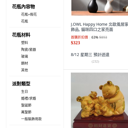
花瓶內容物
花瓶+假花
花瓶
J.OWL Happy Home 北歐風居
飾品, 貓咪四口之家亮面
花瓶材料
首購折扣價
63
%
$893
塑料
$323
陶瓷/瓷器
8/12 星期三
預計送達
玻璃
(
232
)
鋼材
其他
派對類型
生日
婚禮/求婚
聖誕節
萬聖節
一般裝飾用款