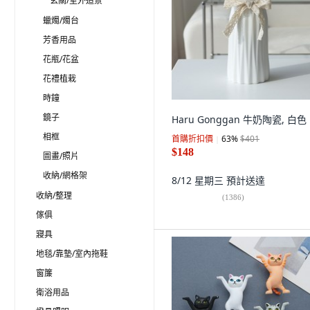
玄關/室外造景
蠟燭/燭台
芳香用品
花瓶/花盆
花禮植栽
時鐘
鏡子
Haru Gonggan 牛奶陶瓷, 白色
相框
首購折扣價
63
%
$401
$148
圖畫/照片
收納/網格架
8/12 星期三
預計送達
收納/整理
(
1386
)
傢俱
寢具
地毯/靠墊/室內拖鞋
窗簾
衛浴用品