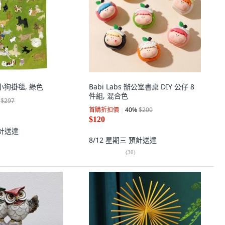
描小狗掛毯, 綠色
Babi Labs 辦公室書桌 DIY 公仔 8
件組, 混合色
$297
首購折扣價
40
%
$200
$120
計送達
8/12 星期三
預計送達
(
30
)