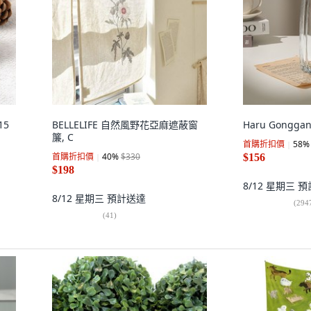
15
BELLELIFE 自然風野花亞麻遮蔽窗
Haru Gongg
簾, C
首購折扣價
58
%
首購折扣價
40
%
$330
$156
$198
8/12 星期三
預
8/12 星期三
預計送達
(
294
(
41
)