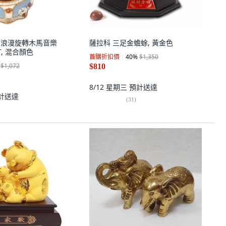
 夢幻浪漫旋轉木馬音樂
薩拉科 三足金蟾蜍, 黃金色
T, 混合顏色
首購折扣價
40
%
$1,350
$1,072
$810
8/12 星期三
預計送達
計送達
(
31
)