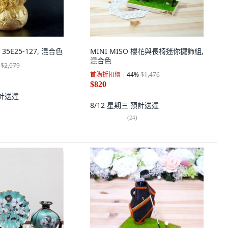
5E25-127, 混合色
MINI MISO 櫻花與長椅迷你擺飾組,
混合色
$2,079
首購折扣價
44
%
$1,476
$820
計送達
8/12 星期三
預計送達
(
24
)