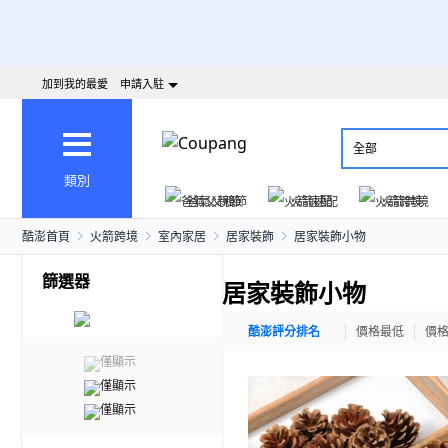
加到我的最愛
申請入駐
全部
類別
爸氣父親節
火箭速配
火箭跨境
酷澎首頁
火箭跨境
室內家居
居家裝飾
居家裝飾小物
篩選器
居家裝飾小物
酷澎評分排名
價格最低
價
僅顯示
僅顯示
僅顯示