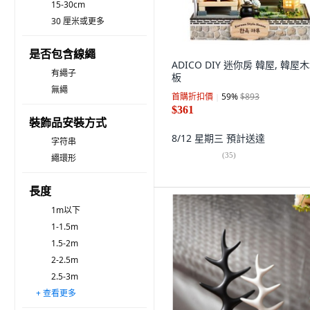
15-30cm
30 厘米或更多
是否包含線繩
ADICO DIY 迷你房 韓屋, 韓屋
有繩子
板
無繩
首購折扣價
59
%
$893
$361
裝飾品安裝方式
8/12 星期三
預計送達
字符串
(
35
)
繩環形
長度
1m以下
1-1.5m
1.5-2m
2-2.5m
2.5-3m
+ 查看更多
3-5m
5-10m