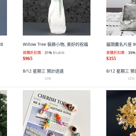
B
Willow Tree 裝飾小物, 美好的祝福
貓頭鷹名片座 80
首購折扣價
31
%
$1,410
首購折扣價
39
%
$965
$355
8/12 星期三
預計送達
8/12 星期三
預
(
24
)
(
25
)