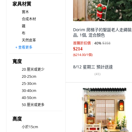
家具材質
實木
合成木材
鐵
Dorim 爬梯子的聖誕老人走繩
布
品, 1個, 混合顏色
天然皮革
首購折扣價
40
%
$358
+ 查看更多
人造皮革
大理石
玻璃
塑膠
不鏽鋼
PVC
PP
PU
陶瓷
紙
EVA
$214
(
$214.00/1個
)
寬度
8/12 星期三
預計送達
20 厘米或更少
(
41
)
20-25cm
25-30cm
30-40cm
40-50cm
50 厘米或更多
高度
小於15cm