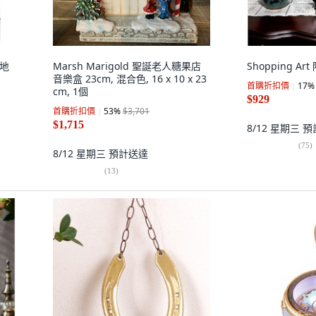
木地
Marsh Marigold 聖誕老人糖果店
Shopping Ar
音樂盒 23cm, 混合色, 16 x 10 x 23
首購折扣價
17
%
cm, 1個
$929
首購折扣價
53
%
$3,701
$1,715
8/12 星期三
預
(
75
)
8/12 星期三
預計送達
(
13
)