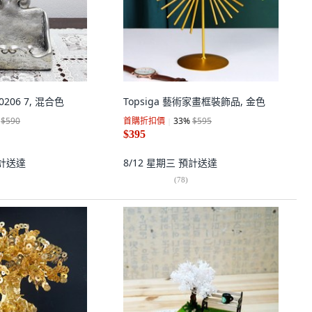
206 7, 混合色
Topsiga 藝術家畫框裝飾品, 金色
$590
首購折扣價
33
%
$595
$395
計送達
8/12 星期三
預計送達
(
78
)