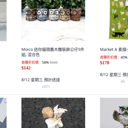
Moico 迷你貓頭鷹木雕裝飾公仔5件
Market A 素
組, 混合色
首購折扣價
40
%
首購折扣價
58
%
$343
$178
$142
8/12 星期三
預
8/12 星期三
預計送達
(
8
)
(
267
)