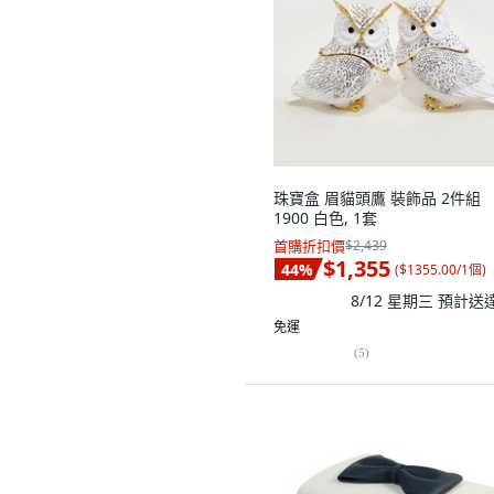
珠寶盒 眉貓頭鷹 裝飾品 2件組
1900 白色, 1套
首購折扣價
$2,439
$1,355
44
%
(
$1355.00/1個
)
8/12 星期三
預計送
免運
(
5
)