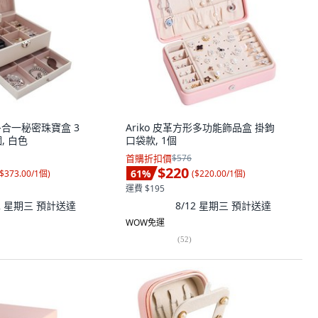
m 多合一秘密珠寶盒 3
Ariko 皮革方形多功能飾品盒 掛鉤
個, 白色
口袋款, 1個
首購折扣價
$576
$220
61
%
$373.00/1個
)
(
$220.00/1個
)
運費 $195
12 星期三
預計送達
8/12 星期三
預計送達
WOW免運
(
52
)