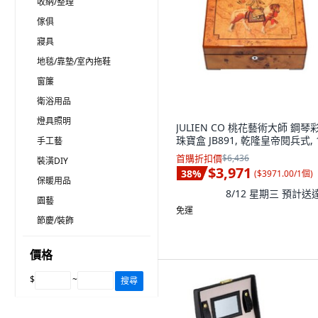
收納/整理
傢俱
寢具
地毯/靠墊/室內拖鞋
窗簾
衛浴用品
燈具照明
JULIEN CO 桃花藝術大師 鋼琴
珠寶盒 JB891, 乾隆皇帝閱兵式, 
手工藝
首購折扣價
$6,436
裝潢DIY
$3,971
38
%
(
$3971.00/1個
)
保暖用品
8/12 星期三
預計送
園藝
免運
節慶/裝飾
價格
$
~
搜尋