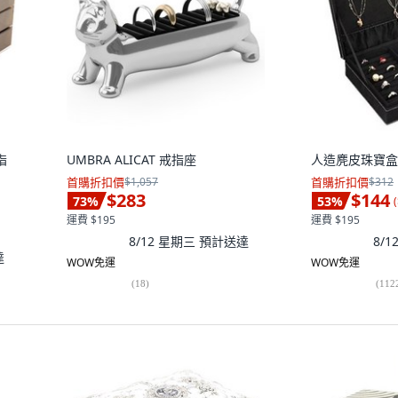
指
UMBRA ALICAT 戒指座
人造麂皮珠寶盒,
首購折扣價
$1,057
首購折扣價
$312
$283
$144
73
%
53
%
(
運費 $195
運費 $195
8/12 星期三
預計送達
8/
達
WOW免運
WOW免運
(
18
)
(
112