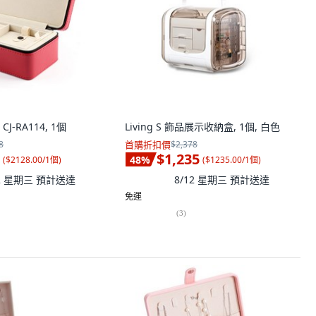
-RA114, 1個
Living S 飾品展示收納盒, 1個, 白色
8
首購折扣價
$2,378
$1,235
48
%
(
$2128.00/1個
)
(
$1235.00/1個
)
12 星期三
預計送達
8/12 星期三
預計送達
免運
(
3
)