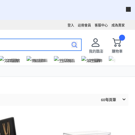
登入
註冊會員
客服中心
成為賣家
我的酷澎
購物車
文具圖書
食品飲料
生活用品
女性服飾
運動戶外
60
每頁筆