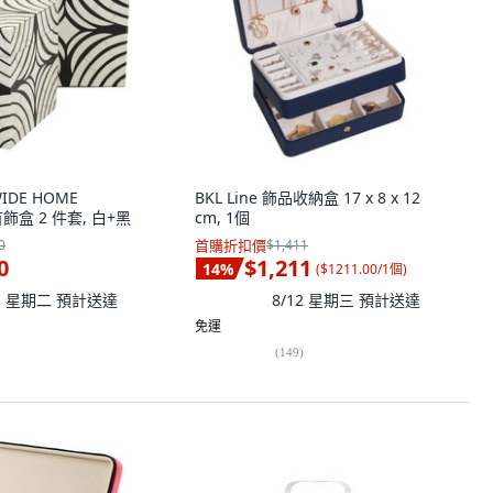
IDE HOME
BKL Line 飾品收納盒 17 x 8 x 12
 首飾盒 2 件套, 白+黑
cm, 1個
0
首購折扣價
$1,411
0
$1,211
14
%
(
$1211.00/1個
)
11 星期二
預計送達
8/12 星期三
預計送達
免運
(
149
)