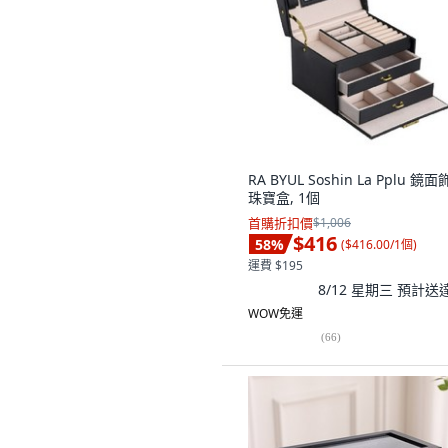
RA BYUL Soshin La Pplu 鏡
珠寶盒, 1個
首購折扣價
$1,006
$416
58
%
(
$416.00/1個
)
運費 $195
8/12 星期三
預計送
WOW免運
(
66
)