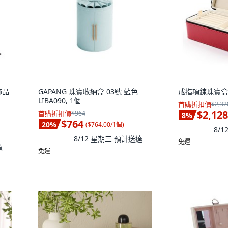
面飾品
GAPANG 珠寶收納盒 03號 藍色
戒指項鍊珠寶盒 CJ
LIBA090, 1個
首購折扣價
$2,32
$2,128
首購折扣價
$964
8
%
$764
20
%
(
$764.00/1個
)
8/
8/12 星期三
預計送達
免運
達
免運