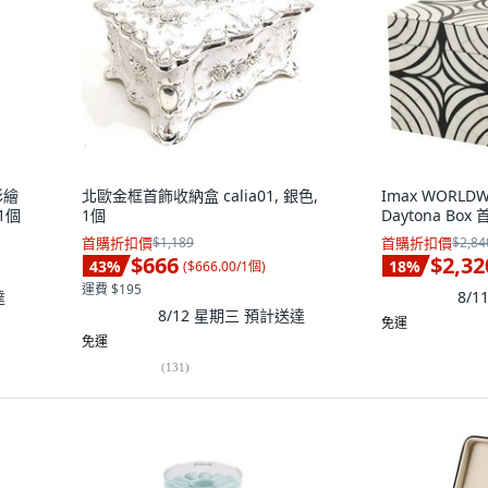
彩繪
北歐金框首飾收納盒 calia01, 銀色,
Imax WORLDW
1個
1個
Daytona Box
首購折扣價
$1,189
首購折扣價
$2,84
$666
$2,32
43
%
18
%
(
$666.00/1個
)
運費 $195
達
8/
8/12 星期三
預計送達
免運
免運
(
131
)