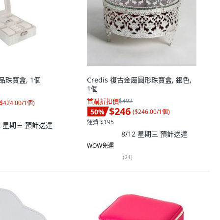
 飾品珠寶盒, 1個
Credis 復古金屬圓形珠寶盒, 銀色,
1個
首購折扣價
$492
$424.00/1個
)
$246
50
%
(
$246.00/1個
)
運費 $195
12 星期三
預計送達
8/12 星期三
預計送達
WOW免運
(
24
)