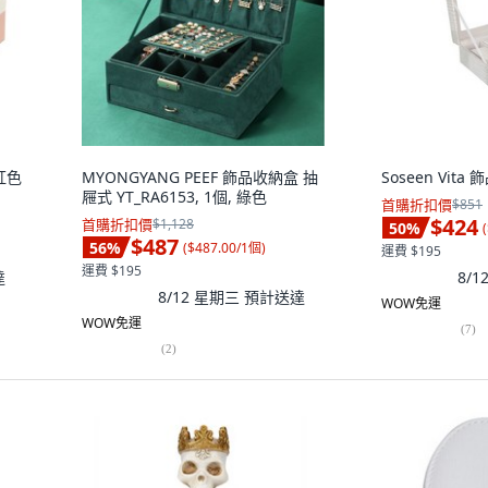
紅色
MYONGYANG PEEF 飾品收納盒 抽
Soseen Vita
屜式 YT_RA6153, 1個, 綠色
首購折扣價
$851
$424
首購折扣價
$1,128
50
%
(
$487
56
%
(
$487.00/1個
)
運費 $195
運費 $195
達
8/
8/12 星期三
預計送達
WOW免運
WOW免運
(
7
)
(
2
)