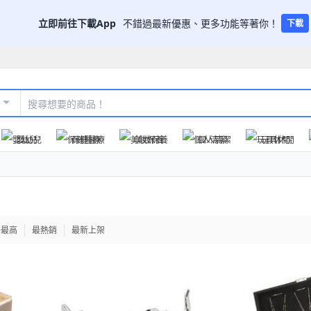
立即前往下載App
不錯過最新優惠、更多功能等著你！
下載
嬰幼兒
保健醫療
美妝保養
個人清潔
玩具休閒
格最高
最熱銷
最新上架