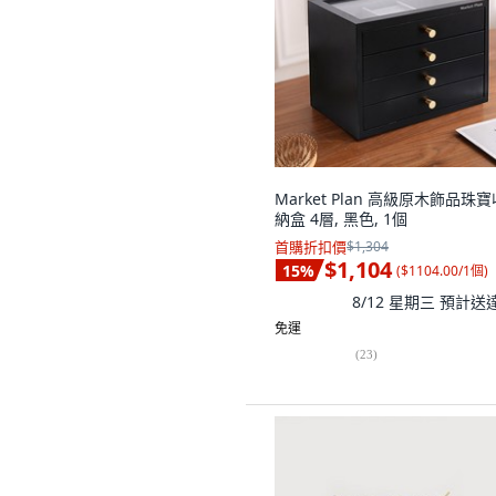
Market Plan 高級原木飾品珠寶
納盒 4層, 黑色, 1個
首購折扣價
$1,304
$1,104
15
%
(
$1104.00/1個
)
8/12 星期三
預計送
免運
(
23
)