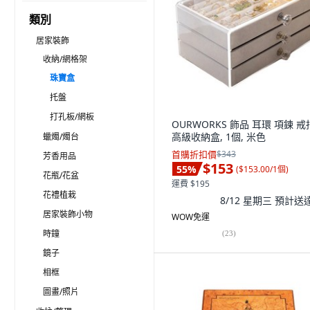
類別
居家裝飾
收納/網格架
珠寶盒
托盤
打孔板/網板
OURWORKS 飾品 耳環 項鍊 戒
高級收納盒, 1個, 米色
蠟燭/燭台
首購折扣價
$343
芳香用品
$153
55
%
(
$153.00/1個
)
花瓶/花盆
運費 $195
花禮植栽
8/12 星期三
預計送
居家裝飾小物
WOW免運
時鐘
(
23
)
鏡子
相框
圖畫/照片