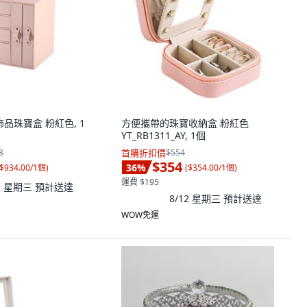
la 飾品珠寶盒 粉紅色, 1
方便攜帶的珠寶收納盒 粉紅色
YT_RB1311_AY, 1個
8
首購折扣價
$554
$354
36
%
$934.00/1個
)
(
$354.00/1個
)
運費 $195
12 星期三
預計送達
8/12 星期三
預計送達
WOW免運