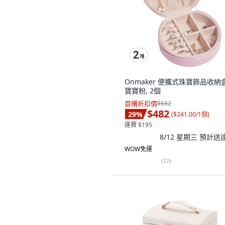
Onmaker 便攜式珠寶飾品收納盒
寶寶粉, 2個
首購折扣價
$682
$482
29
%
(
$241.00/1個
)
運費 $195
8/12 星期三
預計送
WOW免運
(
12
)