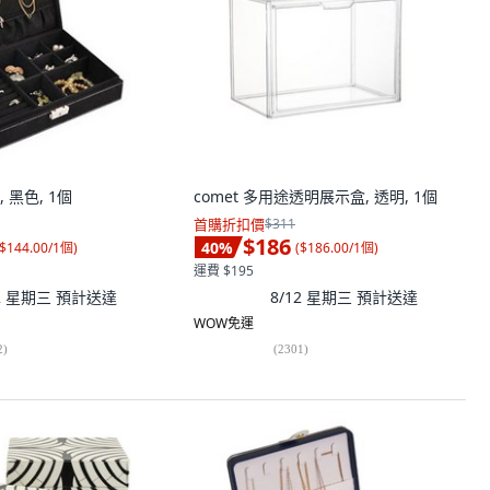
 黑色, 1個
comet 多用途透明展示盒, 透明, 1個
首購折扣價
$311
$186
40
%
$144.00/1個
)
(
$186.00/1個
)
運費 $195
12 星期三
預計送達
8/12 星期三
預計送達
WOW免運
2
)
(
2301
)