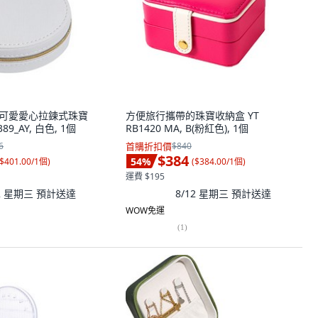
Pie 可愛愛心拉鍊式珠寶
方便旅行攜帶的珠寶收納盒 YT
89_AY, 白色, 1個
RB1420 MA, B(粉紅色), 1個
6
首購折扣價
$840
$384
54
%
$401.00/1個
)
(
$384.00/1個
)
運費 $195
12 星期三
預計送達
8/12 星期三
預計送達
WOW免運
(
1
)