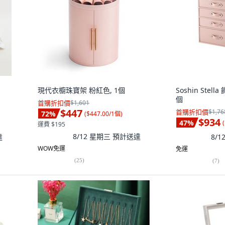
現代衣櫥珠寶架 粉紅色, 1個
Soshin Stel
個
首購折扣價
$1,601
$447
首購折扣價
$1,76
72
%
(
$447.00/1個
)
$934
47
%
(
運費 $195
8/12 星期三
預計送達
達
8/
WOW免運
免運
(
25
)
(
7
)