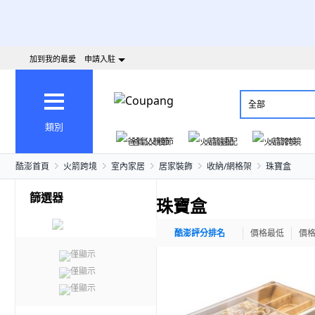
加到我的最愛
申請入駐
全部
類別
爸氣父親節
火箭速配
火箭跨境
酷澎首頁
火箭跨境
室內家居
居家裝飾
收納/網格架
珠寶盒
篩選器
珠寶盒
酷澎評分排名
價格最低
價
僅顯示
僅顯示
僅顯示