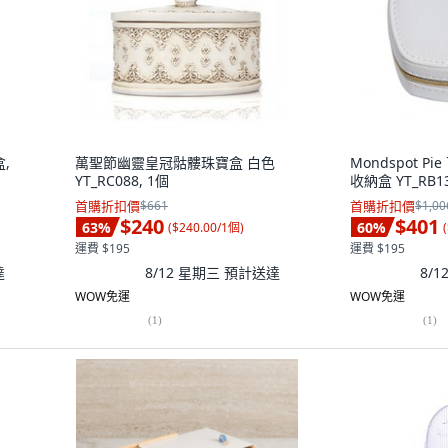
,
萬聖節幽靈皇冠骷髏珠寶盒 白色
Mondspot 
YT_RC088, 1個
收納盒 YT_RB13
首購折扣價
$661
首購折扣價
$1,00
$240
$401
63
%
60
%
(
$240.00/1個
)
(
運費 $195
運費 $195
達
8/12 星期三
預計送達
8/
WOW免運
WOW免運
(
1
)
(
1
)