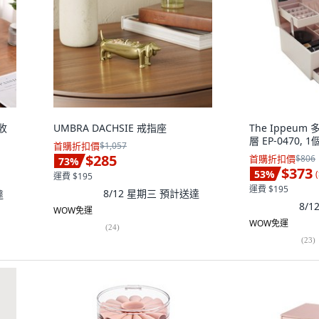
收
UMBRA DACHSIE 戒指座
The Ippeu
層 EP-0470, 1
首購折扣價
$1,057
$285
首購折扣價
$806
73
%
$373
53
%
(
運費 $195
運費 $195
8/12 星期三
預計送達
達
8/
WOW免運
WOW免運
(
24
)
(
23
)