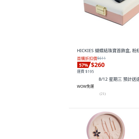
HICKIES 蝴蝶結珠寶首飾盒, 粉
首購折扣價
$611
$260
57
%
運費 $195
8/12 星期三
預計送
WOW免運
(
21
)