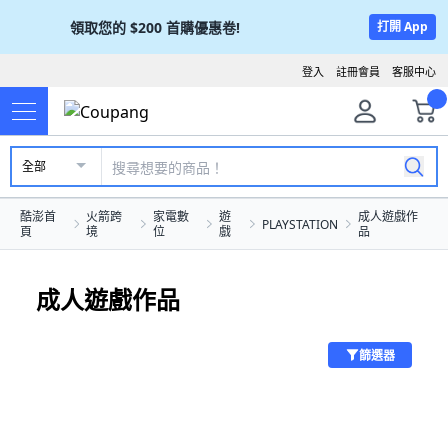
領取您的
$200
首購優惠卷!
打開 App
登入
註冊會員
客服中心
全部
酷澎首
火箭跨
家電數
遊
成人遊戲作
PLAYSTATION
頁
境
位
戲
品
成人遊戲作品
篩選器