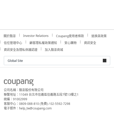
Investor Relations
關於酷澎
Coupang使用者條款
退換貨政策
信任管理中心
顧客隱私權政策通知
安心購物
資訊安全
資訊安全及隱私保護認證
加入酷澎商城
Global Site
公司名稱：酷澎股份有限公司
聯繫地址：11049 台北市信義區信義路五段7號13樓之1
統編：91002999
客服中心：0809-088-810 (免費) / 02-5592-7298
電子郵件：help_tw@coupang.com