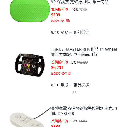
VR 保護套 霓虹綠, 1個, 單一商品
首購折扣價
40
%
$349
$209
(
$209.00/1個
)
8/10 星期一
預計送達
THRUSTMASTER 圖馬斯特 F1 Wheel
賽車方向盤, 單一商品, 1個
首購折扣價
3
%
$6,437
$6,237
(
$6237.00/1個
)
8/10 星期一
預計送達
(
14
)
賽博家電 復古怪誕標準控制器 灰色, 1
個, CY-RF-3R
首購折扣價
34
%
$583
$383