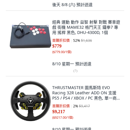
後天 8/8 (六)
預計送達
經典 運動 動作 益智 射擊 對戰 賽車遊
戲 街機 MAME32 格鬥天王 鐵拳7 專
用 搖桿 黑色, DHU-4300D, 1個
首購折扣價
52
%
$1,636
$779
(
$779.00/1個
)
8/10 星期一
預計送達
(
7
)
THRUSTMASTER 圖馬斯特 EVO
Racing 32R Leather ADD ON 支援
PS5 / PS4 / XBOX / PC 黑色, 單一商
品, 1個
首購折扣價
2
%
$9,417
$9,217
(
$9217.00/1個
)
8/10 星期一
預計送達