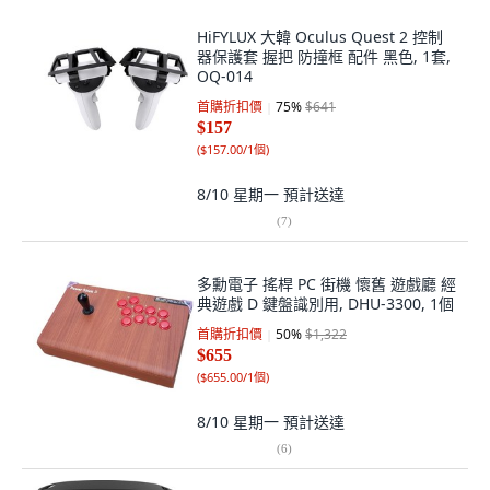
HiFYLUX 大韓 Oculus Quest 2 控制
器保護套 握把 防撞框 配件 黑色, 1套,
OQ-014
首購折扣價
75
%
$641
$157
(
$157.00/1個
)
8/10 星期一
預計送達
(
7
)
多勳電子 搖桿 PC 街機 懷舊 遊戲廳 經
典遊戲 D 鍵盤識別用, DHU-3300, 1個
首購折扣價
50
%
$1,322
$655
(
$655.00/1個
)
8/10 星期一
預計送達
(
6
)