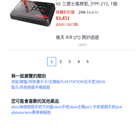
V2 三德士搖桿型, JTPF-212, 1個
首購折扣價
29
%
$4,872
$3,451
(
$3451.00/1個
)
後天 8/8 (六)
預計送達
(
463
)
2
3
4
5
1
與一起瀏覽的類別
滑鼠/鍵盤/耳麥
顯示卡/主機板
PLAYSTATION
任天堂
XBOX
復古/其他遊戲
手機遊戲
您可能會喜歡的其他產品
xbox
無線遊戲手把
方向盤
xbox手把
xbox主機
ps5-手把
遊戲手把
ps4
xboxseriesx
賽車模擬器