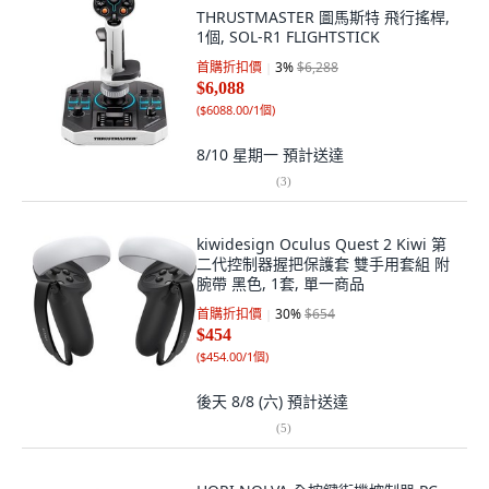
THRUSTMASTER 圖馬斯特 飛行搖桿,
1個, SOL-R1 FLIGHTSTICK
首購折扣價
3
%
$6,288
$6,088
(
$6088.00/1個
)
8/10 星期一
預計送達
(
3
)
kiwidesign Oculus Quest 2 Kiwi 第
二代控制器握把保護套 雙手用套組 附
腕帶 黑色, 1套, 單一商品
首購折扣價
30
%
$654
$454
(
$454.00/1個
)
後天 8/8 (六)
預計送達
(
5
)