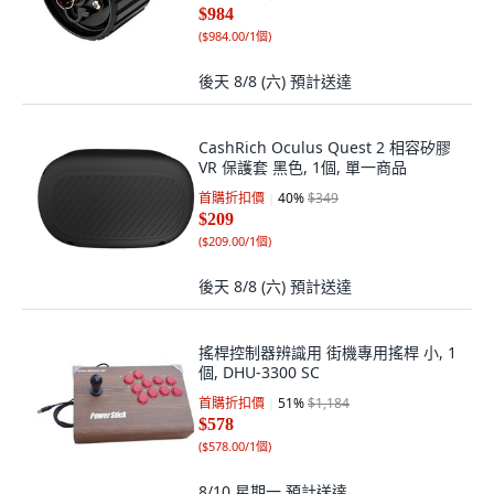
$984
(
$984.00/1個
)
後天 8/8 (六)
預計送達
CashRich Oculus Quest 2 相容矽膠
VR 保護套 黑色, 1個, 單一商品
首購折扣價
40
%
$349
$209
(
$209.00/1個
)
後天 8/8 (六)
預計送達
搖桿控制器辨識用 街機專用搖桿 小, 1
個, DHU-3300 SC
首購折扣價
51
%
$1,184
$578
(
$578.00/1個
)
8/10 星期一
預計送達