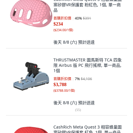
案矽膠VR保護套 粉紅色, 1個, 單一商
品
首購折扣價
40
%
$391
$234
(
$234.00/1個
)
後天 8/8 (六)
預計送達
THRUSTMASTER 圖馬斯特 TCA 四象
限 Airbus 版 PC 飛行搖桿, 單一商品,
1個
首購折扣價
7
%
$4,106
$3,788
(
$3788.00/1個
)
後天 8/8 (六)
預計送達
(
55
)
CashRich Meta Quest 3 相容蜂巢圖
案矽膠VR保護套 紅色, 1個, 單一商品