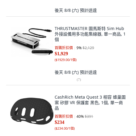
後天 8/8 (六)
預計送達
THRUSTMASTER 圖馬斯特 Sim Hub
外接設備用多功能集線器, 單一商品, 1
個
首購折扣價
9
%
$2,129
$1,929
(
$1929.00/1個
)
後天 8/8 (六)
預計送達
(
7
)
CashRich Meta Quest 3 相容 蜂巢圖
案 矽膠 VR 保護套 黑色, 1個, 單一商
品
首購折扣價
40
%
$391
$234
(
$234.00/1個
)