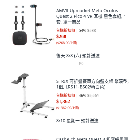
AMVR Upmarket Meta Oculus
Quest 2 Pico 4 VR 耳機 黑色套組, 1
套, 單一商品
首購折扣價
54
%
$588
$268
(
$268.00/1個
)
後天 8/8 (六)
預計送達
(
6
)
STRIX 可折疊賽車方向盤支架 緊湊型,
1個, LRS11-BS02W(白色)
首購折扣價
46
%
$2,561
$1,362
(
$1362.00/1個
)
8/10 星期一
預計送達
CashRich Meta Quest 3 相容蜂巢圖