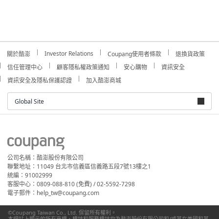
Investor Relations
關於酷澎
Coupang使用者條款
退換貨政策
信任管理中心
顧客隱私權政策通知
安心購物
資訊安全
資訊安全及隱私保護認證
加入酷澎商城
Global Site
公司名稱：酷澎股份有限公司
聯繫地址：11049 台北市信義區信義路五段7號13樓之1
統編：91002999
客服中心：0809-088-810 (免費) / 02-5592-7298
電子郵件：help_tw@coupang.com
©Coupang Taiwan Co., Ltd. 保留所有權利。
本網站上顯示的所有商標、標誌和服務標誌均為酷澎股份有限公司和/或其在美國和其