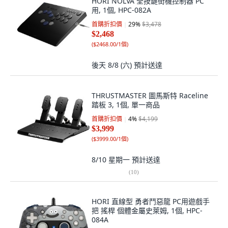
HORI NOLVA 全按鍵街機控制器 PC
用, 1個, HPC-082A
首購折扣價
29
%
$3,478
$2,468
(
$2468.00/1個
)
後天 8/8 (六)
預計送達
THRUSTMASTER 圖馬斯特 Raceline
踏板 3, 1個, 單一商品
首購折扣價
4
%
$4,199
$3,999
(
$3999.00/1個
)
8/10 星期一
預計送達
(
10
)
HORI 直線型 勇者鬥惡龍 PC用遊戲手
把 搖桿 個體金屬史萊姆, 1個, HPC-
084A