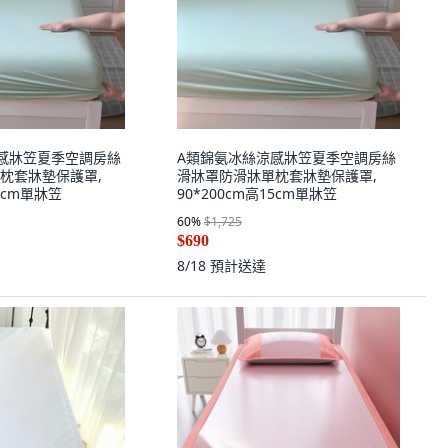
感牀笠夏季空調房絲
A類錦氨冰絲涼感牀笠夏季空調房絲
枕套牀墊保護罩,
滑牀罩防滑牀單枕套牀墊保護罩,
15cm單牀笠
90*200cm高15cm單牀笠
60
%
$1,725
$690
8/18
預計送達