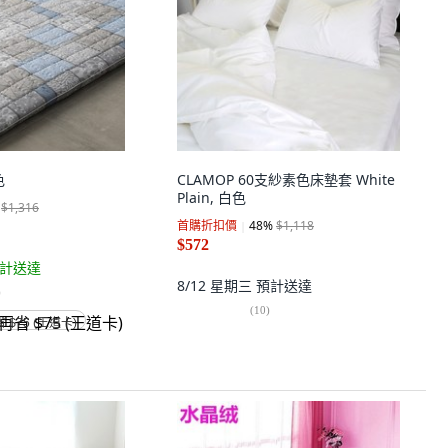
色
CLAMOP 60支紗素色床墊套 White
Plain, 白色
$1,316
首購折扣價
48
%
$1,118
$572
計送達
8/12 星期三
預計送達
)
(
10
)
省 $75 (王道卡)