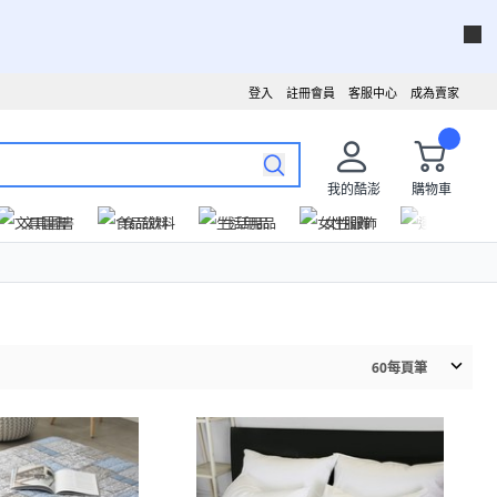
登入
註冊會員
客服中心
成為賣家
我的酷澎
購物車
文具圖書
食品飲料
生活用品
女性服飾
運動戶外
60
每頁筆