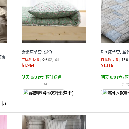
絎縫床墊套, 綠色
Rio 床墊套, 藍
 燕麥
首購折扣價
9
%
$2,164
首購折扣價
15
%
$1,964
$1,116
明天 8/8 (六)
預計送達
明天 8/8 (六)
預
(
14
)
(
782
最高再省 $99 (王道卡)
满 $1,500 再