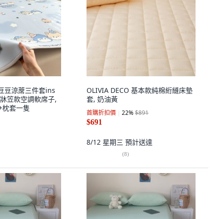
豆豆涼蓆三件套ins
OLIVIA DECO 基本款純棉絎縫床墊
牀笠款空調軟席子,
套, 奶油黃
蓆+枕套一隻
首購折扣價
22
%
$891
$691
8/12 星期三
預計送達
(
8
)