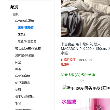
類別
寢具
床包組/床罩組
床褥/床墊套
床包組
電毯/水暖墊套
半島良品 馬卡龍床包 雙人
MACARON-P-X 200 x 150cm,
被套/薄涼被/暖桌被
拿鐵
薄床墊/保潔墊
首購折扣價
40
%
$349
床墊
$209
棉被
明天 8/8 (六)
預計送達
床墊被套組
(
43
)
幼兒童寢具
满 $1,500 再省 $75 (王道卡)
枕頭
長抱枕/身體枕
毛毯