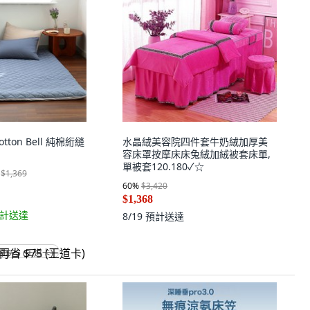
otton Bell 純棉絎縫
水晶絨美容院四件套牛奶絨加厚美
容床罩按摩床床兔絨加絨被套床單,
單被套120.180✓☆
$1,369
60
%
$3,420
$1,368
計送達
8/19
預計送達
省 $75 (王道卡)