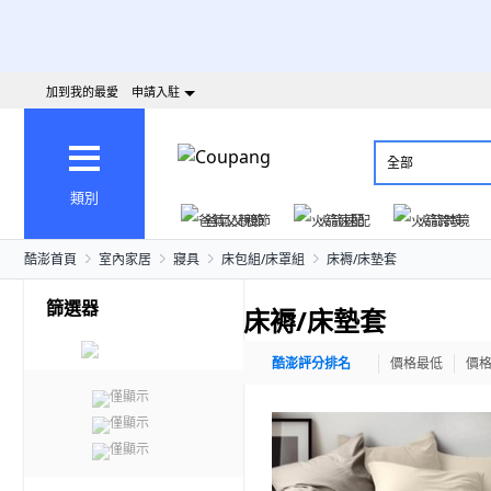
加到我的最愛
申請入駐
全部
類別
爸氣父親節
火箭速配
火箭跨境
酷澎首頁
室內家居
寢具
床包組/床罩組
床褥/床墊套
篩選器
床褥/床墊套
酷澎評分排名
價格最低
價
僅顯示
僅顯示
僅顯示