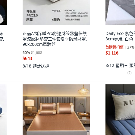
床
正品A類深睡Pro舒適牀笠牀墊保護
Daily Eco
套,
罩涼感牀墊套三件套夏季防滑牀罩,
3cm專用, 白色
90x200cm單牀笠
首購折扣價
37
%
60
%
$1,608
$1,116
$643
8/12 星期三
預
8/18
預計送達
(
7
)