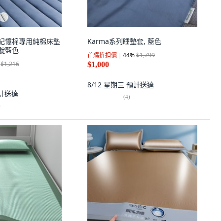
乳膠記憶棉專用純棉床墊
Karma系列睡墊套, 藍色
, 靛藍色
首購折扣價
44
%
$1,799
$1,216
$1,000
8/12 星期三
預計送達
計送達
(
4
)
)