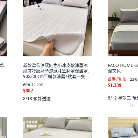
新款
新款雲朵涼感純色小冰皮軟涼蓆冰
PACO HOME
絲席冷感牀墊涼感牀笠牀罩保護罩,
深灰色
90x200cm平鋪款涼蓆+枕套一隻
首購折扣價
23
%
60
%
$2,205
$1,339
$882
8/12 星期三
預
8/18
預計送達
(
3
)