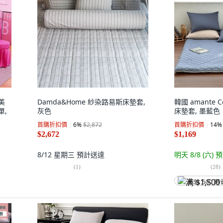
美
Damda&Home 紗染路易斯床墊套,
韓國 amante C
單,
灰色
床墊套, 墨藍色
首購折扣價
6
%
$2,872
首購折扣價
14
%
$2,672
$1,169
8/12 星期三
預計送達
明天 8/8 (六)
預
(
1
)
(
28
)
满 $1,500 再