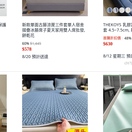
保護
新款單面古藤涼蓆三件套單人宿舍
THEKOYS 
摺疊冰藤席子夏天家用雙人席批發,
套 4.5~7.5cm
餅乾花
首購折扣價
48
%
60
%
$1,445
$630
$578
8/12 星期三
預
8/20
預計送達
(
317