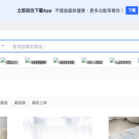
立即前往下載App
不錯過最新優惠、更多功能等著你！
下載
嬰幼兒
保健醫療
美妝保養
個人清潔
玩具休閒
格最高
最熱銷
最新上架