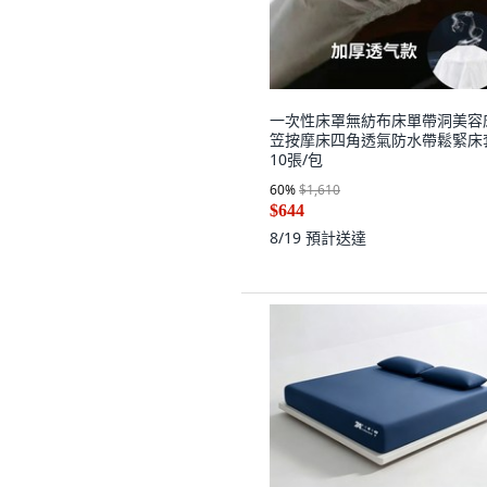
一次性床罩無紡布床單帶洞美容
笠按摩床四角透氣防水帶鬆緊床
10張/包
60
%
$1,610
$644
8/19
預計送達