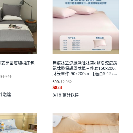
 60支高密度純棉床包,
無痕牀笠涼感深睡牀罩a類夏涼皮錦
氨牀墊保護罩牀單三件套150x200,
牀笠單件-90x200cm【適合5-15cm
$1,741
牀墊】
60
%
$2,062
$824
計送達
8/18
預計送達