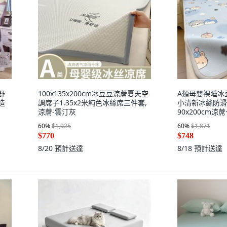
舒
100x135x200cm冰豆豆涼蓆夏天空
A類母嬰裸睡冰
造
調席子1.35x2米純色冰絲席三件套,
小清新冰絲防滑
涼蓆-雲汀灰
90x200cm涼
60
%
$1,925
60
%
$1,871
$770
$748
8/20
預計送達
8/18
預計送達