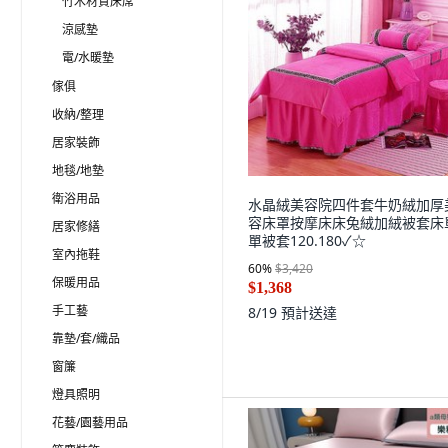
竹木材質床席
涼感墊
電/水暖墊
傢俱
收納/整理
居家裝飾
地毯/地墊
衛浴用品
水晶絨美容院四件套牛奶絨加厚
容床罩按摩床床兔絨加絨被套床
居家修繕
單被套120.180✓☆
室內拖鞋
60
%
$3,420
保暖用品
$1,368
手工藝
8/19
預計送達
靠墊/套/織品
窗簾
燈具照明
花藝/園藝用品