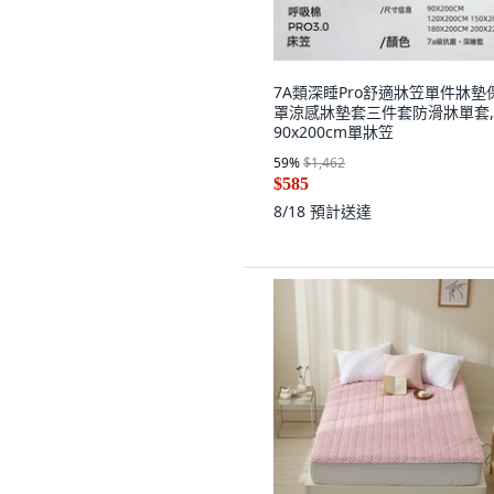
7A類深睡Pro舒適牀笠單件牀墊
罩涼感牀墊套三件套防滑牀單套,
90x200cm單牀笠
59
%
$1,462
$585
8/18
預計送達