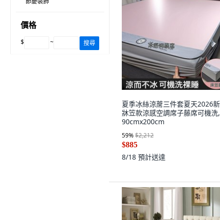
節慶裝飾
價格
$
~
搜尋
夏季冰絲涼蓆三件套夏天2026
牀笠款涼感空調席子藤席可機洗,
90cmx200cm
59
%
$2,212
$885
8/18
預計送達