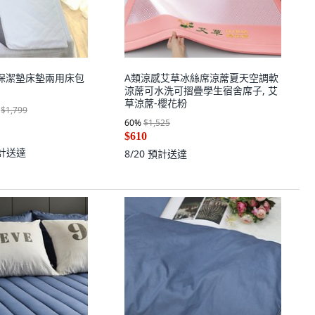
 素色保潔墊床墊兩用床包
A類涼感艾草冰絲席涼蓆夏天空調軟
涼蓆可水洗可摺疊學生宿舍席子, 艾
草涼蓆-櫻花粉
$1,799
60
%
$1,525
$610
計送達
8/20
預計送達