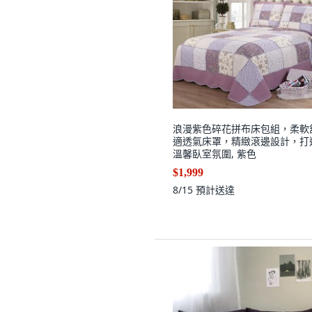
浪漫紫色碎花拼布床包組，柔軟
適透氣床罩，精緻滾邊設計，打
溫馨臥室氛圍, 紫色
$1,999
8/15
預計送達