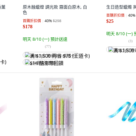
香薰
原木融蠟燈 調光款 霧面白原木, 白
生日造型蠟燭 英
色
首購折扣價
40
%
首購折扣價
40
%
$298
$25
$178
明天 8/10 (一)
明天 8/10 (一)
預計送達
(
3
)
(
77
)
满 $1,500 再
满 $1,500 再省 $75 (王道卡)
$14 酷澎幣回饋