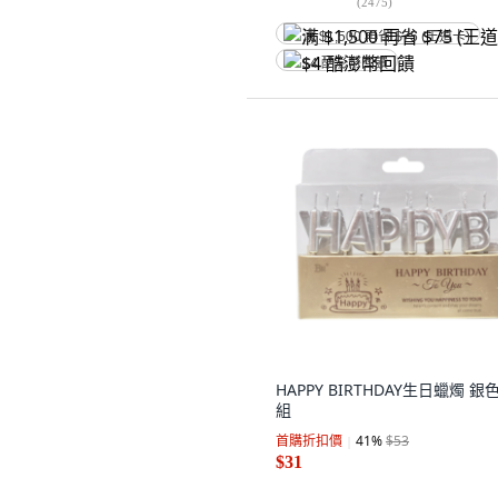
(
2475
)
满 $1,500 再省 $75 (王道卡)
$4 酷澎幣回饋
HAPPY BIRTHDAY生日蠟燭 銀色,
組
首購折扣價
41
%
$53
$31