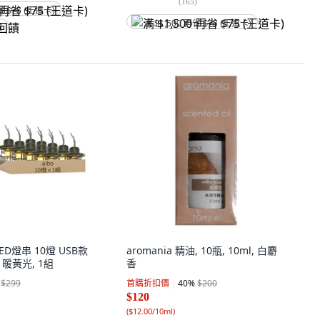
(
165
)
省 $75 (王道卡)
满 $1,500 再省 $75 (王道卡)
饋
ED燈串 10燈 USB款
aromania 精油, 10瓶, 10ml, 白麝
 暖黃光, 1組
香
$299
首購折扣價
40
%
$200
$120
(
$12.00/10ml
)