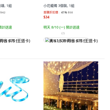
雄, 1組
小花蠟燭 3個裝, 1組
$42
首購折扣價
41
%
$58
$34
預計送達
明天 8/10 (一)
預計送達
(
2
)
省 $75 (王道卡)
满 $1,500 再省 $75 (王道卡)