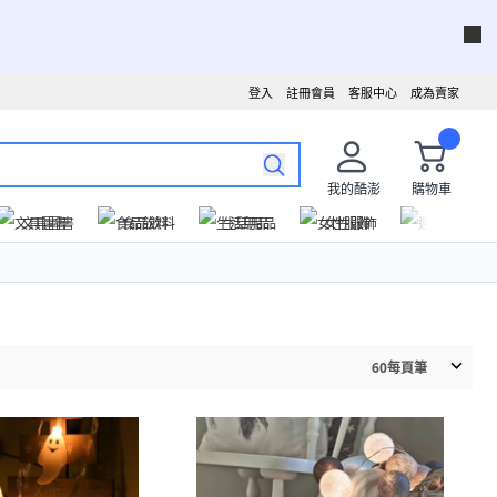
登入
註冊會員
客服中心
成為賣家
我的酷澎
購物車
文具圖書
食品飲料
生活用品
女性服飾
運動戶外
60
每頁筆