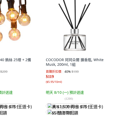
0 鎢絲 25燈 + 2備
COCODOR 珂珂朵爾 擴香瓶, White
Musk, 200ml, 1組
$299
首購折扣價
40
%
$199
$119
(
$5.95/10ml
)
預計送達
明天 8/10 (一)
預計送達
)
(
1200
)
省 $75 (王道卡)
满 $1,500 再省 $75 (王道卡)
饋
$5 酷澎幣回饋