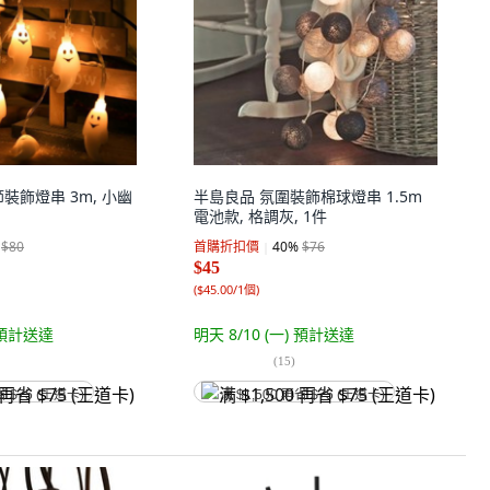
裝飾燈串 3m, 小幽
半島良品 氛圍裝飾棉球燈串 1.5m
電池款, 格調灰, 1件
$80
首購折扣價
40
%
$76
$45
(
$45.00/1個
)
預計送達
明天 8/10 (一)
預計送達
(
15
)
省 $75 (王道卡)
满 $1,500 再省 $75 (王道卡)