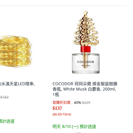
水滿天星LED燈串,
COCODOR 珂珂朵爾 燦金聖誕樹擴
香瓶, White Musk 白麝香, 200ml,
1瓶
$183
首購折扣價
40
%
$229
$137
(
$6.85/10ml
)
預計送達
明天 8/10 (一)
預計送達