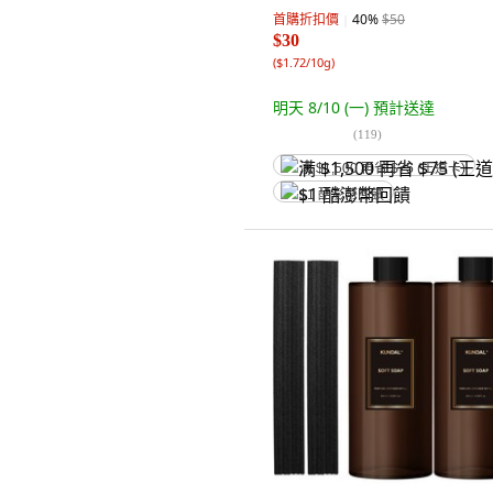
首購折扣價
40
%
$50
$30
(
$1.72/10g
)
明天 8/10 (一)
預計送達
(
119
)
满 $1,500 再省 $75 (王道卡)
$1 酷澎幣回饋