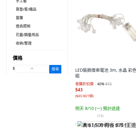
手工藝
靠墊/套/織品
窗簾
燈具照明
花藝/園藝用品
收納/整理
價格
$
~
搜尋
LED裝飾燈串電池 3m, 水晶 彩色,
組
首購折扣價
40
%
$72
$43
(
$43.00/1個
)
明天 8/10 (一)
預計送達
(
14
)
满 $1,500 再省 $75 (王道卡)