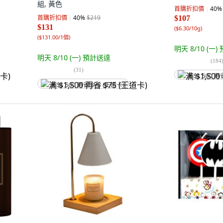
組, 黃色
首購折扣價
40
%
首購折扣價
40
%
$219
$107
$131
(
$6.30/10g
)
(
$131.00/1個
)
明天 8/10 (一)
明天 8/10 (一)
預計送達
(
184
(
31
)
满 $1,500 再
满 $1,500 再省 $75 (王道卡)