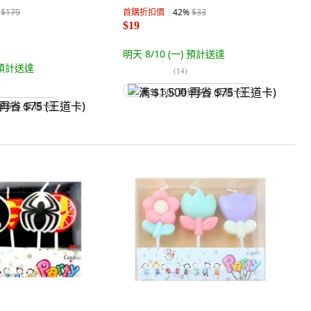
$179
首購折扣價
42
%
$33
$19
明天 8/10 (一)
預計送達
預計送達
(
14
)
)
满 $1,500 再省 $75 (王道卡)
省 $75 (王道卡)