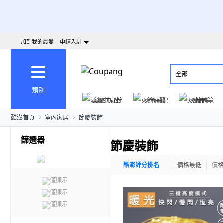
加到我的最愛
申請入駐
全部
類別
澎派中元節
火箭速配
火箭跨境
酷澎首頁
室內家居
節慶裝飾
篩選器
節慶裝飾
酷澎評分排名
價格最低
價
僅顯示
僅顯示
僅顯示