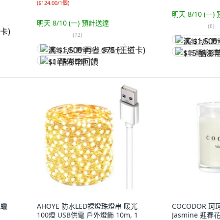
(
$124.00/1個
)
明天 8/10 (一)
明天 8/10 (一)
預計送達
(
6
)
(
72
)
满 $1,500 再
满 $1,500 再省 $75 (王道卡)
$15 酷澎幣
$1 酷澎幣回饋
氛蠟
AHOYE 防水LED裸燈珠燈串 暖光
COCODOR 珂珂
100燈 USB供電 戶外燈飾 10m, 1
Jasmine 迎春花