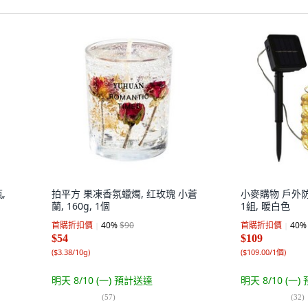
,
拍平方 果凍香氛蠟燭, 红玫瑰 小蒼
小麥購物 戶外防
蘭, 160g, 1個
1組, 暖白色
首購折扣價
40
%
$90
首購折扣價
40
%
$54
$109
(
$3.38/10g
)
(
$109.00/1個
)
明天 8/10 (一)
預計送達
明天 8/10 (一)
(
57
)
(
32
)