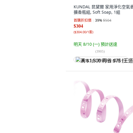
KUNDAL 昆黛爾 家用淨化空氣
擴香瓶組, Soft Soap, 1組
首購折扣價
39
%
$504
$304
(
$304.00/1套
)
明天 8/10 (一)
預計送達
(
3905
)
满 $1,500 再省 $75 (王道卡)