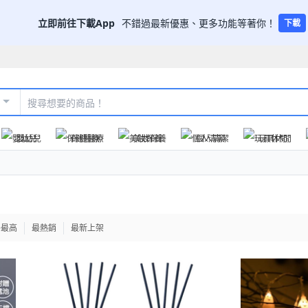
立即前往下載App
不錯過最新優惠、更多功能等著你！
下載
嬰幼兒
保健醫療
美妝保養
個人清潔
玩具休閒
格最高
最熱銷
最新上架