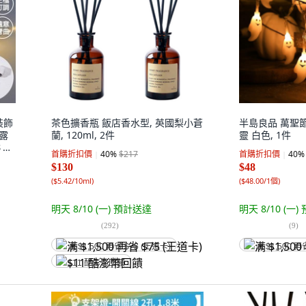
裝飾
茶色擴香瓶 飯店香水型, 英國梨小蒼
半島良品 萬聖節
 露
蘭, 120ml, 2件
靈 白色, 1件
３０
首購折扣價
40
%
$217
首購折扣價
40
%
$130
$48
(
$5.42/10ml
)
(
$48.00/1個
)
明天 8/10 (一)
預計送達
明天 8/10 (一)
(
292
)
(
9
)
满 $1,500 再省 $75 (王道卡)
满 $1,500 再
$11 酷澎幣回饋