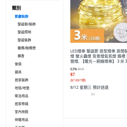
類別
節慶裝飾
聖誕樹/裝飾
聖誕照明
聖誕裝飾
蠟燭/融燭燈
LED燈串 聖誕節 造型燈串 房間
燈 螢火蟲燈 背景燈氣氛燈 婚禮
擴香
營燈, 【暖光－銅線燈串】３米
傢俱
燈（附電池）, 1個
63
%
$19
寢具
$7
居家裝飾
(
$7.00/1個
)
8/12 星期三
預計送達
地毯/地墊
(
6
)
衛浴用品
居家修繕
室內拖鞋
保暖用品