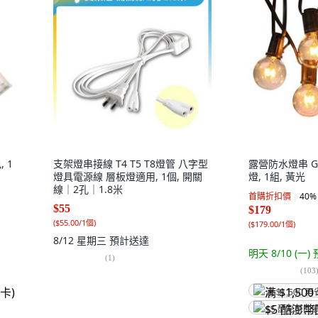
 1
支架燈串接線 T4 T5 T8燈管 八字型
露營防水燈串 G4
燈具電源線 層板燈適用, 1個, 開關
燈, 1組, 黃光
線｜2孔｜1.8米
首購折扣價
40
%
$55
$179
(
$55.00/1個
)
(
$179.00/1個
)
8/12 星期三
預計送達
明天 8/10 (一)
(
1
)
(
103
满 $1,500 再
$5 酷澎幣回