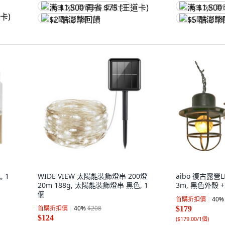
满 $1,500 再省 $75 (王道卡)
满 $1,500 再
$2 酷澎幣回饋
$5 酷澎幣回
 1
WIDE VIEW 太陽能裝飾燈串 200燈
aibo 復古露營L
20m 188g, 太陽能裝飾燈串 黑色, 1
3m, 黑色外殼 +
個
首購折扣價
40
%
首購折扣價
40
%
$208
$179
$124
(
$179.00/1個
)