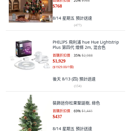
首購折扣價
20
%
$968
$768
8/14 星期五
預計送達
(
477
)
PHILIPS 飛利浦 hue Hue Lightstrip
Plus 第四代 燈條 2m, 混合色
首購折扣價
35
%
$2,988
$1,929
(
$1929.00/1個
)
後天 8/13 (四)
預計送達
(
154
)
裝飾迷你松果聖誕樹, 綠色
首購折扣價
69
%
$1,441
$437
8/14 星期五
預計送達