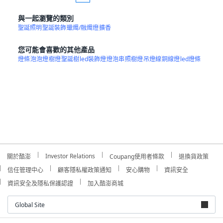
與一起瀏覽的類別
聖誕照明
聖誕裝飾
蠟燭/融燭燈
擴香
您可能會喜歡的其他產品
燈條
泡泡燈
樹燈
聖誕樹
led裝飾燈
燈泡串
照樹燈
吊燈線
銅線燈
led燈條
Investor Relations
關於酷澎
Coupang使用者條款
退換貨政策
信任管理中心
顧客隱私權政策通知
安心購物
資訊安全
資訊安全及隱私保護認證
加入酷澎商城
Global Site