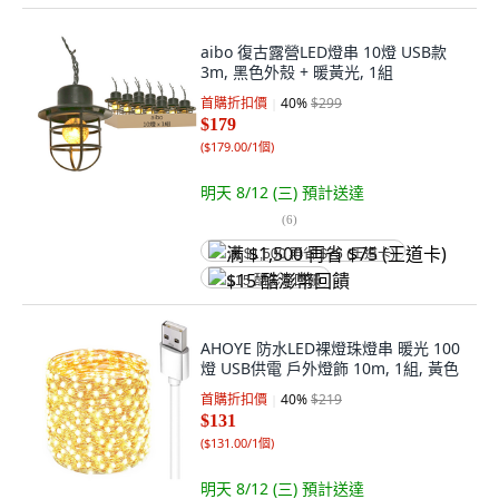
aibo 復古露營LED燈串 10燈 USB款
3m, 黑色外殼 + 暖黃光, 1組
首購折扣價
40
%
$299
$179
(
$179.00/1個
)
明天 8/12 (三)
預計送達
(
6
)
满 $1,500 再省 $75 (王道卡)
$15 酷澎幣回饋
AHOYE 防水LED裸燈珠燈串 暖光 100
燈 USB供電 戶外燈飾 10m, 1組, 黃色
首購折扣價
40
%
$219
$131
(
$131.00/1個
)
明天 8/12 (三)
預計送達