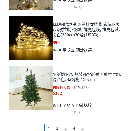
(
431
)
LED銅線燈串 露營仙女燈 裝飾氣球燈
浪漫求婚小夜燈, 詳見包裝, 詳見包裝,
暖白(300cm30燈),USB款
$99
8/14 星期五
預計送達
聖誕節 PVC 無裝飾聖誕樹 + 針葉套組,
混合色, 聖誕樹(120cm)
首購折扣價
61
%
$984
$382
8/14 星期五
預計送達
(
18
)
2
3
4
5
1