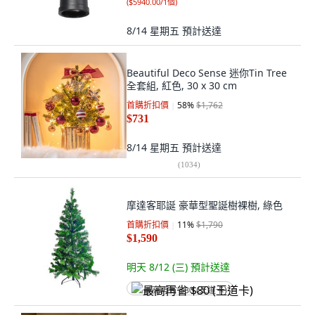
(
$5940.00/1個
)
8/14 星期五
預計送達
Beautiful Deco Sense 迷你Tin Tree
全套組, 紅色, 30 x 30 cm
首購折扣價
58
%
$1,762
$731
8/14 星期五
預計送達
(
1034
)
摩達客耶誕 豪華型聖誕樹裸樹, 綠色
首購折扣價
11
%
$1,790
$1,590
明天 8/12 (三)
預計送達
最高再省 $80 (王道卡)