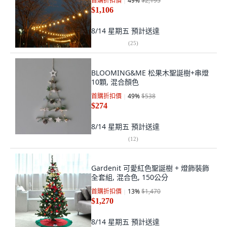
首購折扣價
49
%
$2,195
$1,106
8/14 星期五
預計送達
(
25
)
BLOOMING&ME 松果木聖誕樹+串燈
10顆, 混合顏色
首購折扣價
49
%
$538
$274
8/14 星期五
預計送達
(
12
)
Gardenit 可愛紅色聖誕樹 + 燈飾裝飾
全套組, 混合色, 150公分
首購折扣價
13
%
$1,470
$1,270
8/14 星期五
預計送達