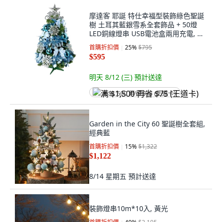
摩達客 耶誕 特仕幸福型裝飾綠色聖誕
樹 土耳其藍銀雪系全套飾品 + 50燈
LED銅線燈串 USB電池盒兩用充電, 藍
綠色 + 銀色 + 綠色
首購折扣價
25
%
$795
$595
明天 8/12 (三)
預計送達
满 $1,500 再省 $75 (王道卡)
Garden in the City 60 聖誕樹全套組,
經典藍
首購折扣價
15
%
$1,322
$1,122
8/14 星期五
預計送達
裝飾燈串10m*10入, 黃光