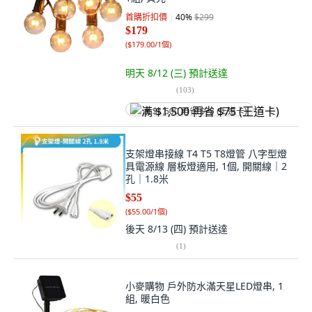
首購折扣價
40
%
$299
$179
(
$179.00/1個
)
明天 8/12 (三)
預計送達
(
103
)
满 $1,500 再省 $75 (王道卡)
支架燈串接線 T4 T5 T8燈管 八字型燈
具電源線 層板燈適用, 1個, 開關線｜2
孔｜1.8米
$55
(
$55.00/1個
)
後天 8/13 (四)
預計送達
(
1
)
小麥購物 戶外防水滿天星LED燈串, 1
組, 暖白色