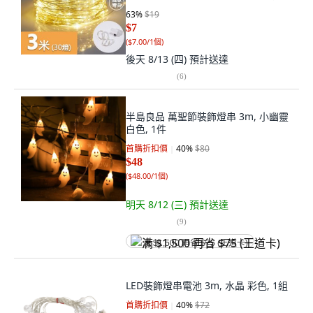
池）, 1個
63
%
$19
$7
(
$7.00/1個
)
後天 8/13 (四)
預計送達
(
6
)
半島良品 萬聖節裝飾燈串 3m, 小幽靈
白色, 1件
首購折扣價
40
%
$80
$48
(
$48.00/1個
)
明天 8/12 (三)
預計送達
(
9
)
满 $1,500 再省 $75 (王道卡)
LED裝飾燈串電池 3m, 水晶 彩色, 1組
首購折扣價
40
%
$72