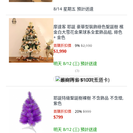
8/14 星期五
預計送達
摩達客 耶誕 豪華型裝飾綠色聖誕樹 檳
金白大雪花金果球系全套飾品組, 綠色
+ 金色
首購折扣價
9
%
$2,190
$1,990
明天 8/12 (三)
預計送達
(
3
)
最高再省 $100 (王道卡)
耶誕特級聖誕樹裸樹 不含飾品 不含燈,
紫色
首購折扣價
20
%
$999
$799
明天 8/12 (三)
預計送達