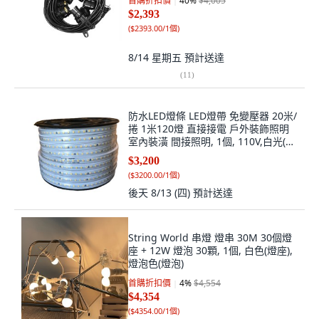
首購折扣價
40
%
$4,005
$2,393
(
$2393.00/1個
)
8/14 星期五
預計送達
(
11
)
防水LED燈條 LED燈帶 免變壓器 20米/
捲 1米120燈 直接接電 戶外裝飾照明
室內裝潢 間接照明, 1個, 110V,白光(一
捲20米), 白光(一捲20米)
$3,200
(
$3200.00/1個
)
後天 8/13 (四)
預計送達
String World 串燈 燈串 30M 30個燈
座 + 12W 燈泡 30顆, 1個, 白色(燈座),
燈泡色(燈泡)
首購折扣價
4
%
$4,554
$4,354
(
$4354.00/1個
)