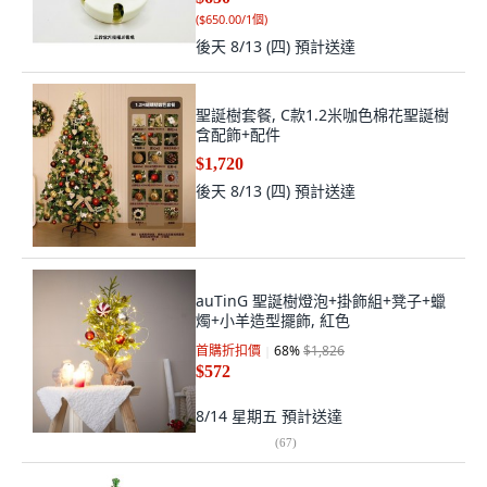
(
$650.00/1個
)
後天 8/13 (四)
預計送達
聖誕樹套餐, C款1.2米咖色棉花聖誕樹
含配飾+配件
$1,720
後天 8/13 (四)
預計送達
auTinG 聖誕樹燈泡+掛飾組+凳子+蠟
燭+小羊造型擺飾, 紅色
首購折扣價
68
%
$1,826
$572
8/14 星期五
預計送達
(
67
)