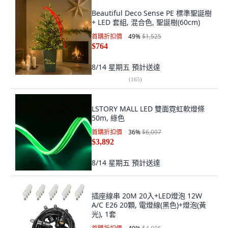
Beautiful Deco Sense PE 標準聖誕樹
+ LED 套組, 混合色, 聖誕樹(60cm)
首購折扣價
49
%
$1,525
$764
8/14 星期五
預計送達
(
165
)
LSTORY MALL LED 雙面霓虹軟燈條
50m, 綠色
首購折扣價
36
%
$6,097
$3,892
8/14 星期五
預計送達
插座線串 20M 20入+LED燈泡 12W
A/C E26 20顆, 電燈線(黑色)+燈泡(黃
光), 1套