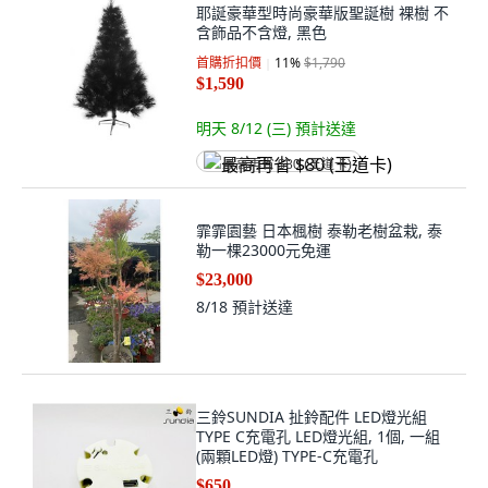
耶誕豪華型時尚豪華版聖誕樹 裸樹 不
含飾品不含燈, 黑色
首購折扣價
11
%
$1,790
$1,590
明天 8/12 (三)
預計送達
最高再省 $80 (王道卡)
霏霏園藝 日本楓樹 泰勒老樹盆栽, 泰
勒一棵23000元免運
$23,000
8/18
預計送達
三鈴SUNDIA 扯鈴配件 LED燈光組
TYPE C充電孔 LED燈光組, 1個, 一組
(兩顆LED燈) TYPE-C充電孔
$650