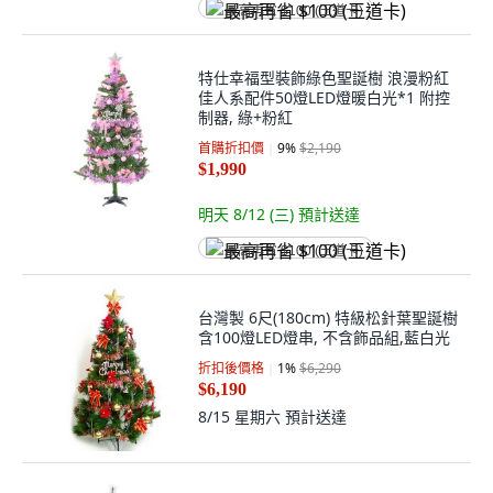
最高再省 $100 (王道卡)
特仕幸福型裝飾綠色聖誕樹 浪漫粉紅
佳人系配件50燈LED燈暖白光*1 附控
制器, 綠+粉紅
首購折扣價
9
%
$2,190
$1,990
明天 8/12 (三)
預計送達
最高再省 $100 (王道卡)
台灣製 6尺(180cm) 特級松針葉聖誕樹
含100燈LED燈串, 不含飾品組,藍白光
折扣後價格
1
%
$6,290
$6,190
8/15 星期六
預計送達