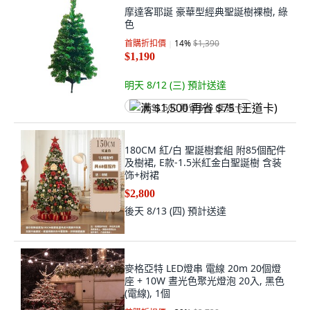
摩達客耶誕 豪華型經典聖誕樹裸樹, 綠
色
首購折扣價
14
%
$1,390
$1,190
明天 8/12 (三)
預計送達
满 $1,500 再省 $75 (王道卡)
180CM 紅/白 聖誕樹套組 附85個配件
及樹裙, E款-1.5米紅金白聖誕樹 含装
饰+树裙
$2,800
後天 8/13 (四)
預計送達
麥格亞特 LED燈串 電線 20m 20個燈
座 + 10W 晝光色聚光燈泡 20入, 黑色
(電線), 1個