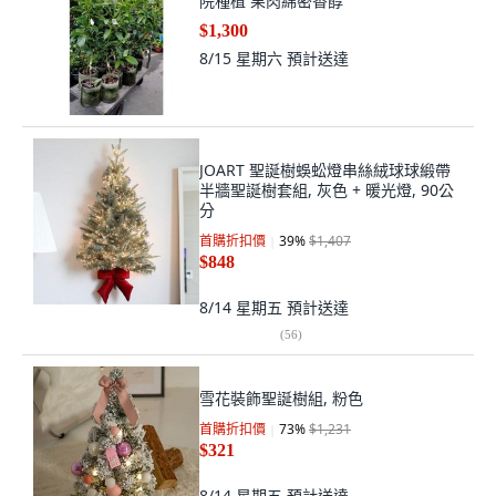
院種植 果肉綿密香醇
$1,300
8/15 星期六
預計送達
JOART 聖誕樹蜈蚣燈串絲絨球球緞帶
半牆聖誕樹套組, 灰色 + 暖光燈, 90公
分
首購折扣價
39
%
$1,407
$848
8/14 星期五
預計送達
(
56
)
雪花裝飾聖誕樹組, 粉色
首購折扣價
73
%
$1,231
$321
8/14 星期五
預計送達