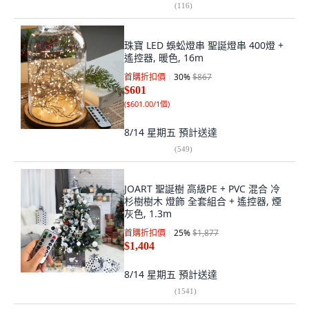
(
116
)
珠寶 LED 蜈蚣燈串 聖誕燈串 400燈 +
遙控器, 暖色, 16m
首購折扣價
30
%
$867
$601
(
$601.00/1個
)
8/14 星期五
預計送達
(
549
)
JOART 聖誕樹 高級PE + PVC 混合 冷
杉樹樹木 燈飾 全套組合 + 遙控器, 煙
灰色, 1.3m
首購折扣價
25
%
$1,877
$1,404
8/14 星期五
預計送達
(
1541
)