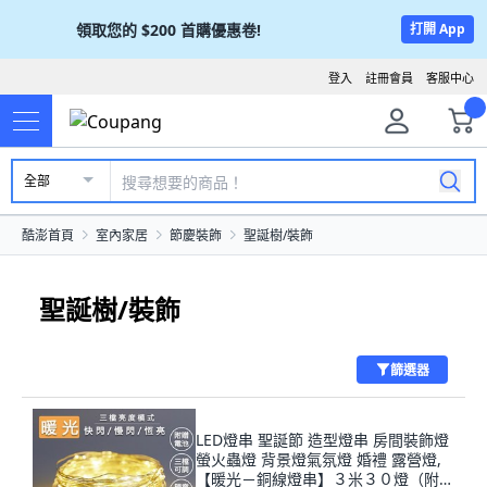
領取您的
$200
首購優惠卷!
打開 App
登入
註冊會員
客服中心
全部
酷澎首頁
室內家居
節慶裝飾
聖誕樹/裝飾
聖誕樹/裝飾
篩選器
LED燈串 聖誕節 造型燈串 房間裝飾燈
螢火蟲燈 背景燈氣氛燈 婚禮 露營燈,
【暖光－銅線燈串】３米３０燈（附電