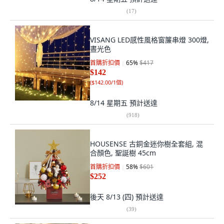
(
17
)
VISANG LED感性風格窗簾串燈 300燈,
晝光色
首購折扣價
65
%
$417
$142
(
$142.00/1個
)
8/14 星期五
預計送達
(
918
)
HOUSENSE 古銅金迷你樹全套組, 混
合顏色, 聖誕樹 45cm
首購折扣價
58
%
$601
$252
後天 8/13 (四)
預計送達
(
39
)