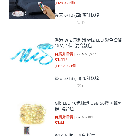
(
$123.00/1個
)
後天 8/13 (四)
預計送達
(
149
)
香港 WiZ 飛利浦 WiZ LED 彩色燈條
15M, 1個, 混合顏色
首購折扣價
27
%
$1,527
$1,112
(
$1112.00/1個
)
後天 8/13 (四)
預計送達
(
22
)
Gib LED 16色線燈 USB 50燈 + 遙控
器, 混合色
首購折扣價
62
%
$381
$144
8/14 星期五
預計送達