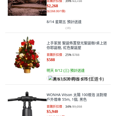
首購折扣價
39
%
$3,738
$2,268
(
$2268.00/1個
)
8/14 星期五
預計送達
(
18
)
上手家居 聖誕佈置發光聖誕樹/桌上迷
你耶誕樹, 紅色聖誕屋
首購折扣價
25
%
$788
$588
明天 8/12 (三)
預計送達
满 $1,500 再省 $75 (王道卡)
WONHA Vitson 太陽 100燈泡 派對燈
戶外燈串 55m, 1個, 黑色
首購折扣價
34
%
$9,058
$5,940