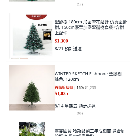
(
17
)
聖誕樹 180cm 加密雪花鬆針 仿真聖誕
樹, 150cm豪華加密聖誕樹套餐+含樹
上配件
$1,300
8/21
預計送達
WINTER SKETCH Fishbone 聖誕樹,
綠色, 120cm
首購折扣價
16
%
$1,235
$1,035
8/14 星期五
預計送達
(
66
)
霏霏園藝 哈斯酪梨三年成樹苗 適合庭