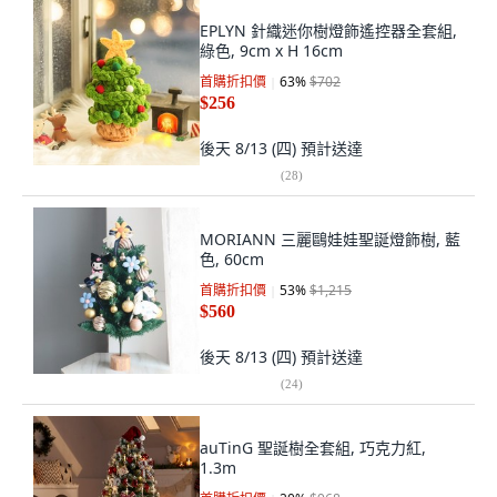
EPLYN 針織迷你樹燈飾遙控器全套組,
綠色, 9cm x H 16cm
首購折扣價
63
%
$702
$256
後天 8/13 (四)
預計送達
(
28
)
MORIANN 三麗鷗娃娃聖誕燈飾樹, 藍
色, 60cm
首購折扣價
53
%
$1,215
$560
後天 8/13 (四)
預計送達
(
24
)
auTinG 聖誕樹全套組, 巧克力紅,
1.3m