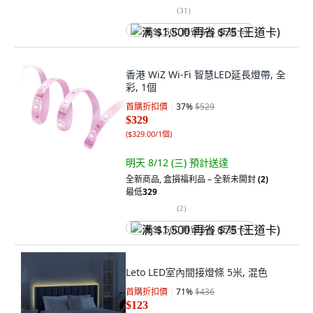
(
31
)
满 $1,500 再省 $75 (王道卡)
香港 WiZ Wi-Fi 智慧LED延長燈帶, 全
彩, 1個
首購折扣價
37
%
$529
$329
(
$329.00/1個
)
明天 8/12 (三)
預計送達
全新商品
,
盒損福利品 – 全新未開封
(2)
最低
329
(
2
)
满 $1,500 再省 $75 (王道卡)
Leto LED室內間接燈條 5米, 混色
首購折扣價
71
%
$436
$123