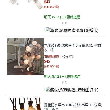
$43
(
$43.00/1個
)
明天 8/12 (三)
預計送達
(
14
)
满 $1,500 再省 $75 (王道卡)
氛圍裝飾棉球燈串 1.5m 電池款, 格調
灰, 1件
首購折扣價
40
%
$76
$45
(
$45.00/1個
)
明天 8/12 (三)
預計送達
(
15
)
满 $1,500 再省 $75 (王道卡)
露營防水燈串 G40 鎢絲 25燈 + 2備燈,
1組, 黃光