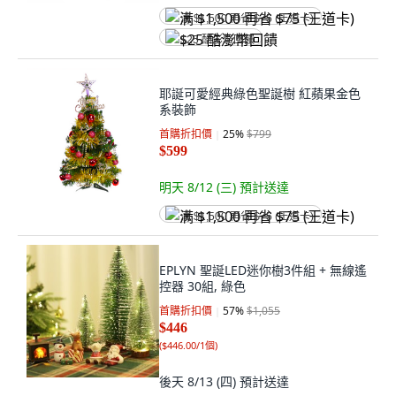
满 $1,500 再省 $75 (王道卡)
$25 酷澎幣回饋
耶誕可愛經典綠色聖誕樹 紅蘋果金色
系裝飾
首購折扣價
25
%
$799
$599
明天 8/12 (三)
預計送達
满 $1,500 再省 $75 (王道卡)
EPLYN 聖誕LED迷你樹3件組 + 無線遙
控器 30組, 綠色
首購折扣價
57
%
$1,055
$446
(
$446.00/1個
)
後天 8/13 (四)
預計送達