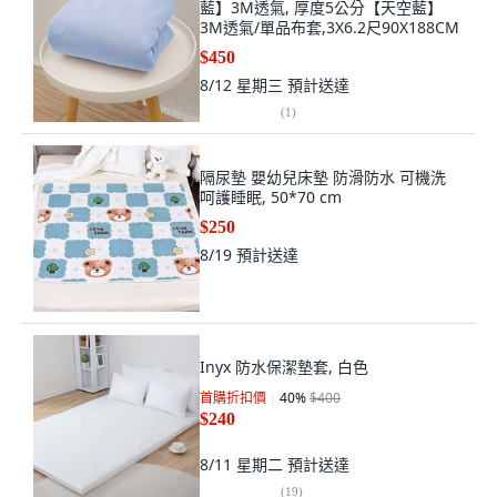
藍】3M透氣, 厚度5公分【天空藍】
3M透氣/單品布套,3X6.2尺90X188CM
$450
8/12 星期三
預計送達
(
1
)
隔尿墊 嬰幼兒床墊 防滑防水 可機洗
呵護睡眠, 50*70 cm
$250
8/19
預計送達
Inyx 防水保潔墊套, 白色
首購折扣價
40
%
$400
$240
8/11 星期二
預計送達
(
19
)