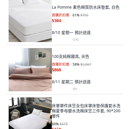
La Pomme 素色棉質防水床墊套, 白色
首購折扣價
61
%
$793
$304
8/10 星期一
預計送達
(
14
)
100支純棉寢具, 米色
首購折扣價
58
%
$2,067
$860
8/11 星期二
預計送達
(
6
)
床單單件床笠全包床罩床墊保護套水洗
棉夏季母嬰水洗棉床笠三件套, 90*200
單件
60
%
$375