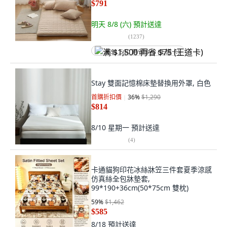
$791
明天 8/8 (六)
預計送達
(
1237
)
满 $1,500 再省 $75 (王道卡)
Stay 雙面記憶棉床墊替換用外罩, 白色
首購折扣價
36
%
$1,290
$814
8/10 星期一
預計送達
(
4
)
卡通貓狗印花冰絲牀笠三件套夏季涼感
仿真絲全包牀墊套,
99*190+36cm(50*75cm 雙枕)
59
%
$1,462
$585
8/18
預計送達