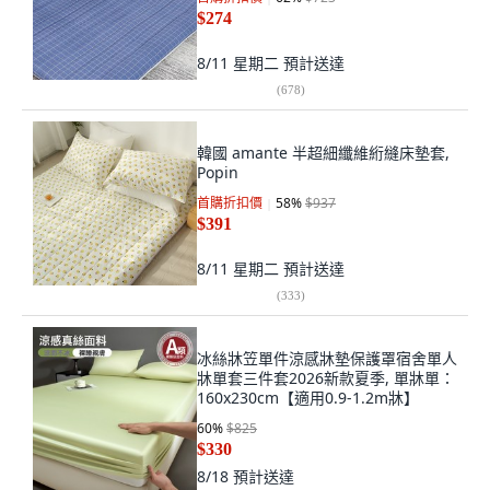
$274
8/11 星期二
預計送達
(
678
)
韓國 amante 半超細纖維絎縫床墊套,
Popin
首購折扣價
58
%
$937
$391
8/11 星期二
預計送達
(
333
)
冰絲牀笠單件涼感牀墊保護罩宿舍單人
牀單套三件套2026新款夏季, 單牀單：
160x230cm【適用0.9-1.2m牀】
60
%
$825
$330
8/18
預計送達