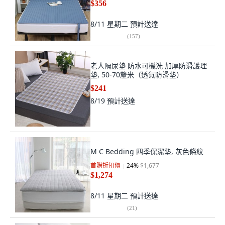
$356
8/11 星期二
預計送達
(
157
)
老人隔尿墊 防水可機洗 加厚防滑護理
墊, 50-70釐米（透氣防滑墊）
$241
8/19
預計送達
M C Bedding 四季保潔墊, 灰色條紋
首購折扣價
24
%
$1,677
$1,274
8/11 星期二
預計送達
(
21
)