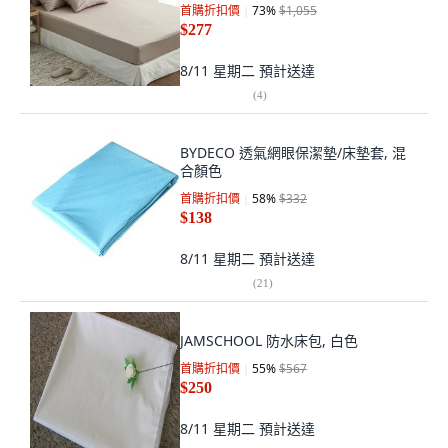
首購折扣價
73
%
$1,055
$277
8/11 星期二
預計送達
(
4
)
BYDECO 透氣網眼保潔墊/床墊套, 混
合顏色
首購折扣價
58
%
$332
$138
8/11 星期二
預計送達
(
21
)
JAMSCHOOL 防水床包, 白色
首購折扣價
55
%
$567
$250
8/11 星期二
預計送達