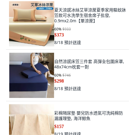
夏天涼感冰絲艾草涼蓆夏季家用驅蚊牀
笠款可水洗學生宿舍席子批發,
0.9mx2.0m【單涼蓆】
60
%
$933
$373
8/18
預計送達
自然涼感床笠三件套 高彈全包圍床罩,
48x74cm枕套一對
60
%
$746
$298
8/18
預計送達
彩棉隔尿墊 嬰兒防水透氣可洗純棉防
漏護理墊, 海洋鯨魚
$157
8/19
預計送達