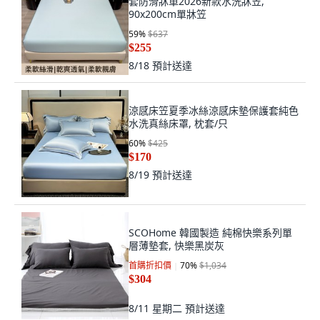
套防滑牀單2026新款水洗牀笠,
90x200cm單牀笠
59
%
$637
$255
8/18
預計送達
涼感床笠夏季冰絲涼感床墊保護套純色
水洗真絲床罩, 枕套/只
60
%
$425
$170
8/19
預計送達
SCOHome 韓國製造 純棉快樂系列單
層薄墊套, 快樂黑炭灰
首購折扣價
70
%
$1,034
$304
8/11 星期二
預計送達