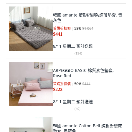
韓國 amante 菱形絎縫防蟎薄墊套, 青
灰色
首購折扣價
58
%
$1,064
$441
8/11 星期二
預計送達
(
194
)
ARPEGGIO BASIC 棉質素色墊套,
Rose Red
首購折扣價
50
%
$444
$222
8/11 星期二
預計送達
(
49
)
韓國 amante Cotton Bell 純棉絎縫床
墊套, 墨藍色