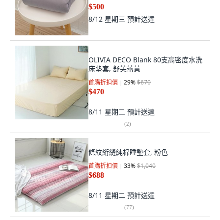
單品布套,3X6.2尺90X188CM
$500
8/12 星期三
預計送達
OLIVIA DECO Blank 80支高密度水洗
床墊套, 舒芙蕾黃
首購折扣價
29
%
$670
$470
8/11 星期二
預計送達
(
2
)
條紋絎縫純棉睡墊套, 粉色
首購折扣價
33
%
$1,040
$688
8/11 星期二
預計送達
(
77
)