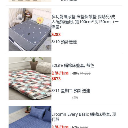
多功能隔尿墊 床墊保護墊 嬰幼兒/成
人/寵物適用, 寬100cm*長150cm（一
條裝）
$283
8/19
預計送達
E2Life 鋪棉床墊套, 藍色
首購折扣價
48
%
$1,296
$673
8/11 星期二
預計送達
(
50
)
Eroomn Every Basic 鋪棉床墊套, 現
代藍
首購折扣價
62
%
$723