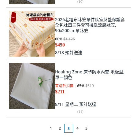
(
10
)
2026老粗布牀笠單件臥室牀墊保護套
全包牀單三件套可機洗涼感牀笠,
90x200cm單牀笠
60
%
$1,125
$450
8/18
預計送達
Healing Zone 床墊防水內套 地板型,
單一顏色
首購折扣價
65
%
$619
$211
8/11 星期二
預計送達
(
11
)
1
2
4
5
3