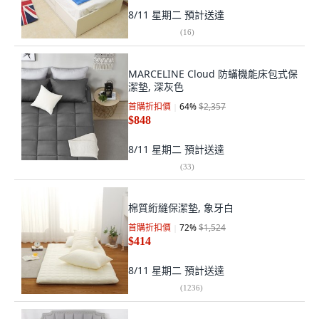
8/11 星期二
預計送達
(
16
)
MARCELINE Cloud 防蟎機能床包式保
潔墊, 深灰色
首購折扣價
64
%
$2,357
$848
8/11 星期二
預計送達
(
33
)
棉質絎縫保潔墊, 象牙白
首購折扣價
72
%
$1,524
$414
8/11 星期二
預計送達
(
1236
)