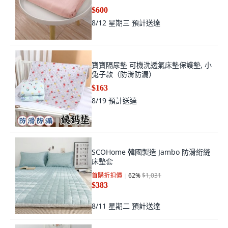
$600
8/12 星期三
預計送達
寶寶隔尿墊 可機洗透氣床墊保護墊, 小
兔子款（防滑防漏）
$163
8/19
預計送達
SCOHome 韓國製造 Jambo 防滑絎縫
床墊套
首購折扣價
62
%
$1,031
$383
8/11 星期二
預計送達