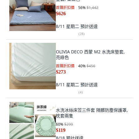
首購折扣價
56
%
$1,442
$626
8/11 星期二
預計送達
(
28
)
OLIVIA DECO 西蒙 M2 水洗床墊套,
亮綠色
首購折扣價
40
%
$456
$273
8/11 星期二
預計送達
(
4
)
水洗冰絲床笠三件套 隔髒防塵保護罩,
枕套兩隻
60
%
$299
$119
8/18
預計送達