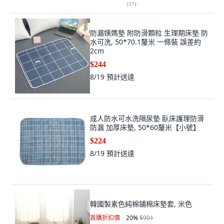
(
37
)
防漏姨媽墊 附防滑顆粒 生理期床墊 防
水可洗, 50*70.1釐米 一條裝 誤差約
2cm
$244
8/19
預計送達
成人防水可水洗隔尿墊 臥床護理防滑
防漏 加厚床墊, 50*60釐米【小號】
$224
8/19
預計送達
韓國製素色純棉鋪棉床墊套, 米色
首購折扣價
20
%
$991