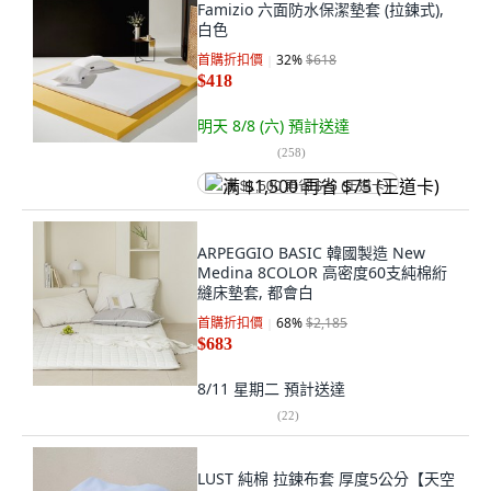
Famizio 六面防水保潔墊套 (拉鍊式),
白色
首購折扣價
32
%
$618
$418
明天 8/8 (六)
預計送達
(
258
)
满 $1,500 再省 $75 (王道卡)
ARPEGGIO BASIC 韓國製造 New
Medina 8COLOR 高密度60支純棉絎
縫床墊套, 都會白
首購折扣價
68
%
$2,185
$683
8/11 星期二
預計送達
(
22
)
LUST 純棉 拉鍊布套 厚度5公分【天空