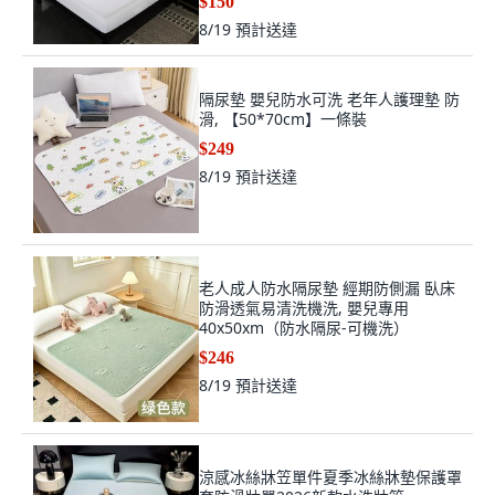
$150
8/19
預計送達
隔尿墊 嬰兒防水可洗 老年人護理墊 防
滑, 【50*70cm】一條裝
$249
8/19
預計送達
老人成人防水隔尿墊 經期防側漏 臥床
防滑透氣易清洗機洗, 嬰兒專用
40x50xm（防水隔尿-可機洗）
$246
8/19
預計送達
涼感冰絲牀笠單件夏季冰絲牀墊保護罩