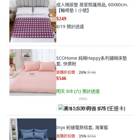
成人隔尿墊 居家照護用品, 60X80cm.
【輪椅墊丨小號】
$249
8/19
預計送達
SCOHome 純棉Happy系列鋪棉床墊
套, 快樂粉
首購折扣價
26
%
$746
$546
明天 8/8 (六)
預計送達
(
896
)
满 $1,500 再省 $75 (王道卡)
Inyx 絎縫電熱毯套, 海軍藍
首購折扣價
35
%
$556