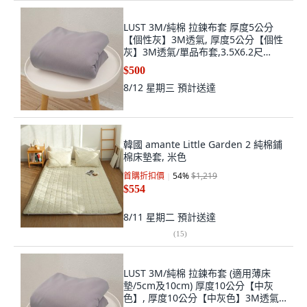
LUST 3M/純棉 拉鍊布套 厚度5公分
【個性灰】3M透氣, 厚度5公分【個性
灰】3M透氣/單品布套,3.5X6.2尺
105X188CM
$500
8/12 星期三
預計送達
韓國 amante Little Garden 2 純棉鋪
棉床墊套, 米色
首購折扣價
54
%
$1,219
$554
8/11 星期二
預計送達
(
15
)
LUST 3M/純棉 拉鍊布套 (適用薄床
墊/5cm及10cm) 厚度10公分【中灰
色】, 厚度10公分【中灰色】3M透氣/