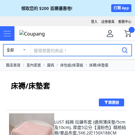
領取您的
$200
首購優惠卷!
打開 App
登入
註冊會員
客服中心
全部
酷澎首頁
室內家居
寢具
床包組/床罩組
床褥/床墊套
床褥/床墊套
篩選器
LUST 純棉 拉鍊布套 (適用薄床墊/5cm
及10cm), 厚度5公分【淺粉色】精梳純
棉/單品布套,5X6.2尺150X188CM