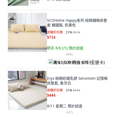
SCOHome Happy系列 純棉鋪棉床墊
套 韓國製, 奶黃色
首購折扣價
21
%
$914
$714
明天 8/8 (六)
預計送達
(
896
)
满 $1,500 再省 $75 (王道卡)
Inyx 純棉絎縫乳膠 Sensmom 記憶棉
床墊套, 象牙白
首購折扣價
31
%
$644
$444
8/11 星期二
預計送達
(
107
)