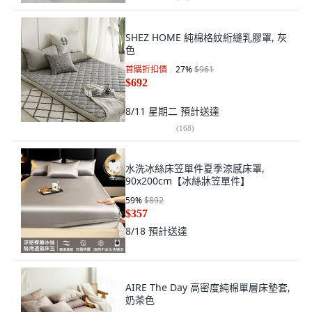
SHEZ HOME 純棉格紋絎縫乳膠罩, 灰
色
首購折扣價
27
%
$961
$692
8/11 星期二
預計送達
(
168
)
水洗冰絲床笠單件夏季涼感床罩,
90x200cm【冰絲牀笠單件】
59
%
$892
$357
8/18
預計送達
AIRE The Day 高密度純棉單層床墊套,
奶茶色