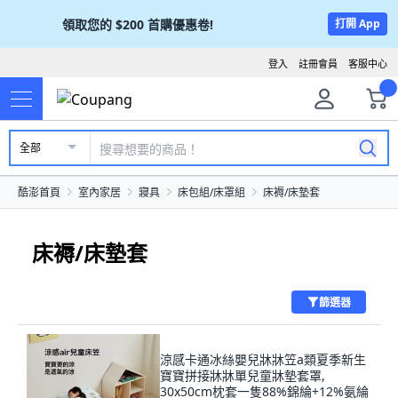
領取您的
$200
首購優惠卷!
打開 App
登入
註冊會員
客服中心
全部
酷澎首頁
室內家居
寢具
床包組/床罩組
床褥/床墊套
床褥/床墊套
篩選器
涼感卡通冰絲嬰兒牀牀笠a類夏季新生
寶寶拼接牀牀單兒童牀墊套罩,
30x50cm枕套一隻88%錦綸+12%氨綸