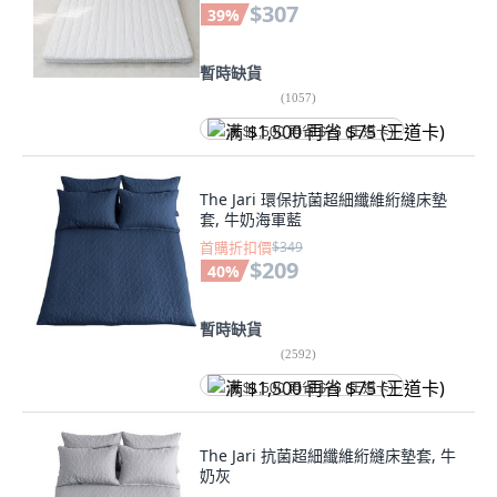
$307
39
%
暫時缺貨
(
1057
)
满 $1,500 再省 $75 (王道卡)
The Jari 環保抗菌超細纖維絎縫床墊
套, 牛奶海軍藍
首購折扣價
$349
$209
40
%
暫時缺貨
(
2592
)
满 $1,500 再省 $75 (王道卡)
The Jari 抗菌超細纖維絎縫床墊套, 牛
奶灰