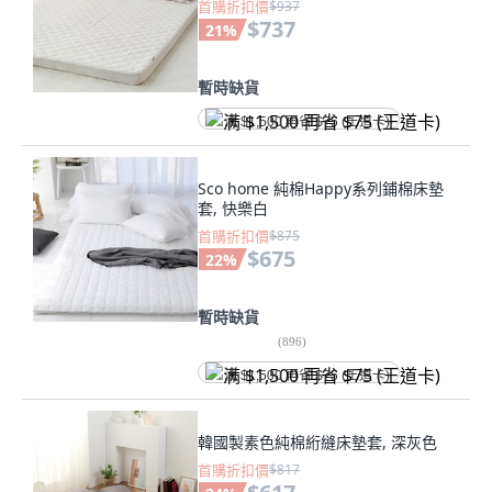
首購折扣價
$937
$737
21
%
暫時缺貨
满 $1,500 再省 $75 (王道卡)
Sco home 純棉Happy系列鋪棉床墊
套, 快樂白
首購折扣價
$875
$675
22
%
暫時缺貨
(
896
)
满 $1,500 再省 $75 (王道卡)
韓國製素色純棉絎縫床墊套, 深灰色
首購折扣價
$817