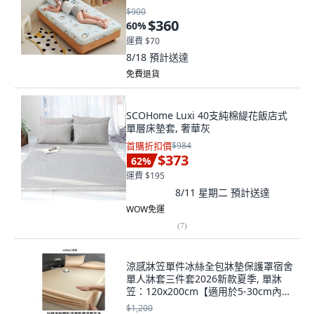
$900
$360
60
%
運費 $70
8/18
預計送達
免費退貨
SCOHome Luxi 40支純棉緹花飯店式
單層床墊套, 奢華灰
首購折扣價
$984
$373
62
%
運費 $195
8/11 星期二
預計送達
WOW免運
(
7
)
涼感牀笠單件冰絲全包牀墊保護罩宿舍
單人牀套三件套2026新款夏季, 單牀
笠：120x200cm【適用於5-30cm內牀
墊】
$1,200