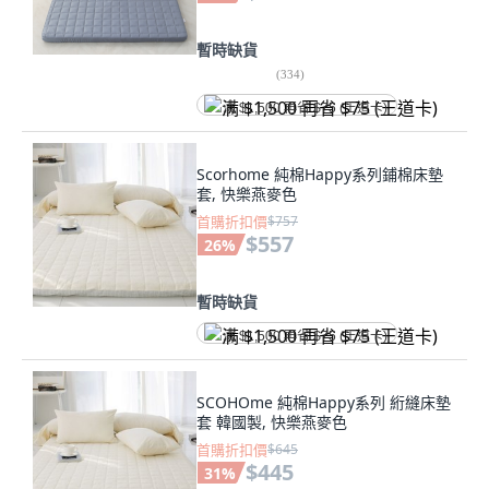
暫時缺貨
(
334
)
满 $1,500 再省 $75 (王道卡)
Scorhome 純棉Happy系列鋪棉床墊
套, 快樂燕麥色
首購折扣價
$757
$557
26
%
暫時缺貨
满 $1,500 再省 $75 (王道卡)
SCOHOme 純棉Happy系列 絎縫床墊
套 韓國製, 快樂燕麥色
首購折扣價
$645
$445
31
%