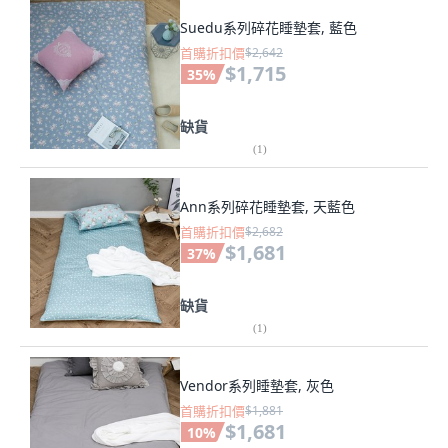
Suedu系列碎花睡墊套, 藍色
首購折扣價
$2,642
$1,715
35
%
缺貨
(
1
)
Ann系列碎花睡墊套, 天藍色
首購折扣價
$2,682
$1,681
37
%
缺貨
(
1
)
Vendor系列睡墊套, 灰色
首購折扣價
$1,881
$1,681
10
%