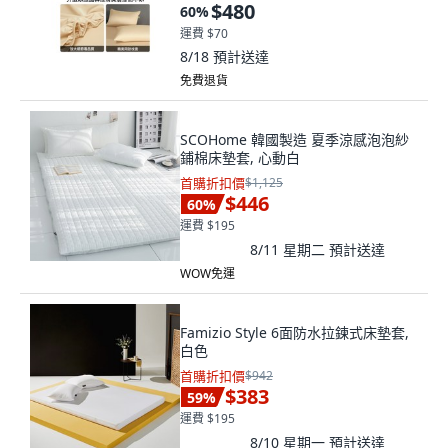
$480
60
%
運費 $70
8/18
預計送達
免費退貨
SCOHome 韓國製造 夏季涼感泡泡紗
鋪棉床墊套, 心動白
首購折扣價
$1,125
$446
60
%
運費 $195
8/11 星期二
預計送達
WOW免運
Famizio Style 6面防水拉鍊式床墊套,
白色
首購折扣價
$942
$383
59
%
運費 $195
8/10 星期一
預計送達