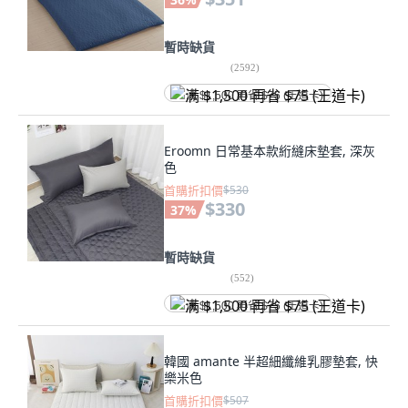
暫時缺貨
(
2592
)
满 $1,500 再省 $75 (王道卡)
Eroomn 日常基本款絎縫床墊套, 深灰
色
首購折扣價
$530
$330
37
%
暫時缺貨
(
552
)
满 $1,500 再省 $75 (王道卡)
韓國 amante 半超細纖維乳膠墊套, 快
樂米色
首購折扣價
$507