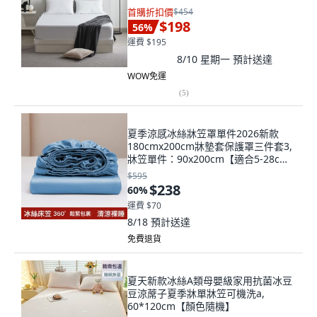
首購折扣價
$454
$198
56
%
運費 $195
8/10 星期一
預計送達
WOW免運
(
5
)
夏季涼感冰絲牀笠罩單件2026新款
180cmx200cm牀墊套保護罩三件套3,
牀笠單件：90x200cm【適合5-28cm
高牀墊】
$595
$238
60
%
運費 $70
8/18
預計送達
免費退貨
夏天新款冰絲A類母嬰級家用抗菌冰豆
豆涼蓆子夏季牀單牀笠可機洗a,
60*120cm【顏色隨機】