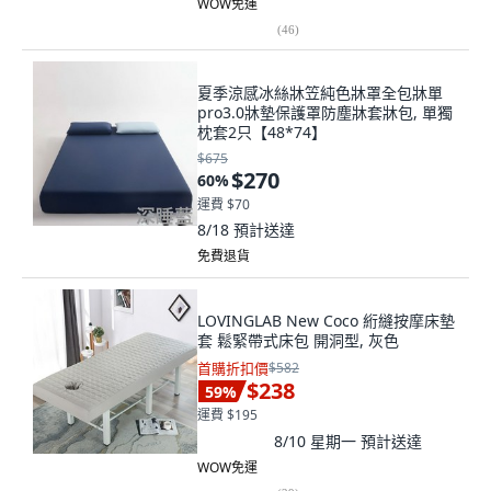
WOW免運
(
46
)
夏季涼感冰絲牀笠純色牀罩全包牀單
pro3.0牀墊保護罩防塵牀套牀包, 單獨
枕套2只【48*74】
$675
$270
60
%
運費 $70
8/18
預計送達
免費退貨
LOVINGLAB New Coco 絎縫按摩床墊
套 鬆緊帶式床包 開洞型, 灰色
首購折扣價
$582
$238
59
%
運費 $195
8/10 星期一
預計送達
WOW免運