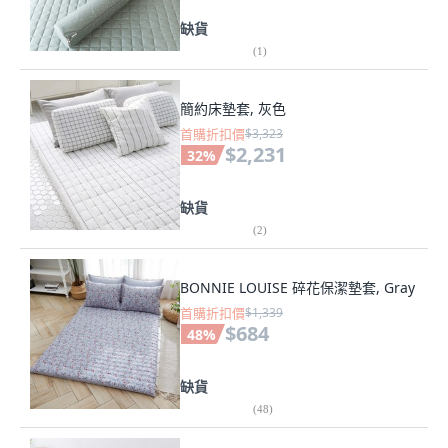
缺貨
(
1
)
簡約床墊套, 灰色
首購折扣價
$3,323
$2,231
32
%
缺貨
(
2
)
BONNIE LOUISE 碎花保潔墊套, Gray
首購折扣價
$1,339
$684
48
%
缺貨
(
48
)