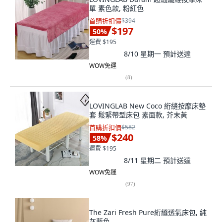
單 素色款, 粉紅色
首購折扣價
$394
$197
50
%
運費 $195
8/10 星期一
預計送達
WOW免運
(
8
)
LOVINGLAB New Coco 絎縫按摩床墊
套 鬆緊帶型床包 素面款, 芥末黃
首購折扣價
$582
$240
58
%
運費 $195
8/11 星期二
預計送達
WOW免運
(
97
)
The Zari Fresh Pure絎縫透氣床包, 純
灰藍色