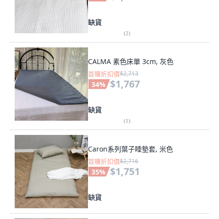
缺貨
(
2
)
CALMA 素色床單 3cm, 灰色
首購折扣價
$2,713
$1,767
34
%
缺貨
(
1
)
Caron系列葉子睡墊套, 米色
首購折扣價
$2,716
$1,751
35
%
缺貨