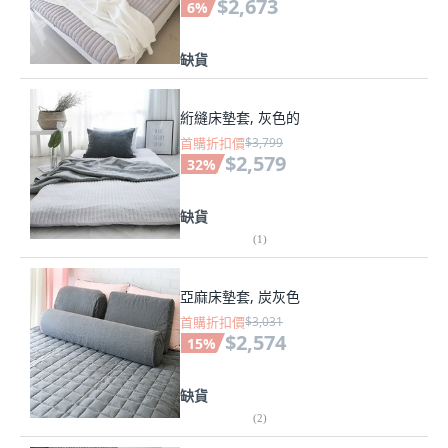
$2,673
6
%
缺貨
絎縫床墊套, 灰色的
首購折扣價
$3,799
$2,579
32
%
缺貨
(
1
)
亞麻床墊套, 炭灰色
首購折扣價
$3,031
$2,574
15
%
缺貨
(
2
)