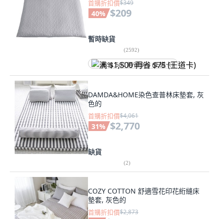
首購折扣價
$349
$209
40
%
暫時缺貨
(
2592
)
满 $1,500 再省 $75 (王道卡)
DAMDA&HOME染色查普林床墊套, 灰
色的
首購折扣價
$4,061
$2,770
31
%
缺貨
(
2
)
COZY COTTON 舒適雪花印花絎縫床
墊套, 灰色的
首購折扣價
$2,873