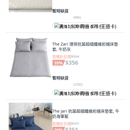
暫時缺貨
(
896
)
满 $1,500 再省 $75 (王道卡)
The Zari 環保抗菌超細纖維絎縫床墊
套, 牛奶灰
首購折扣價
$556
$356
35
%
暫時缺貨
(
2592
)
满 $1,500 再省 $75 (王道卡)
The Jari 抗菌超細纖維絎縫床墊套, 牛
奶海軍藍
首購折扣價
$551
$351
36
%