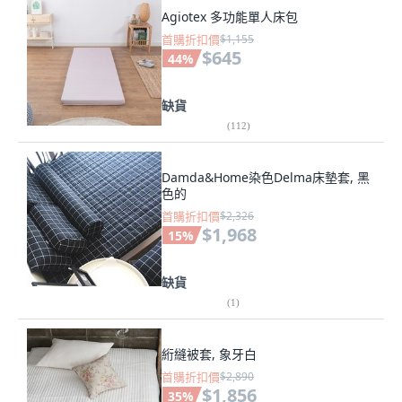
Agiotex 多功能單人床包
首購折扣價
$1,155
$645
44
%
缺貨
(
112
)
Damda&Home染色Delma床墊套, 黑
色的
首購折扣價
$2,326
$1,968
15
%
缺貨
(
1
)
絎縫被套, 象牙白
首購折扣價
$2,890
$1,856
35
%