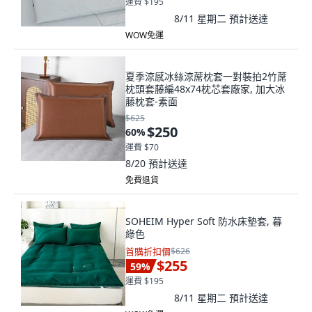
運費 $195
8/11 星期二
預計送達
WOW免運
夏季涼感冰絲涼蓆枕套一對裝拍2竹蓆
枕頭套藤編48x74枕芯套廠家, 加大冰
藤枕套-素面
$625
$250
60
%
運費 $70
8/20
預計送達
免費退貨
SOHEIM Hyper Soft 防水床墊套, 暮
綠色
首購折扣價
$626
$255
59
%
運費 $195
8/11 星期二
預計送達