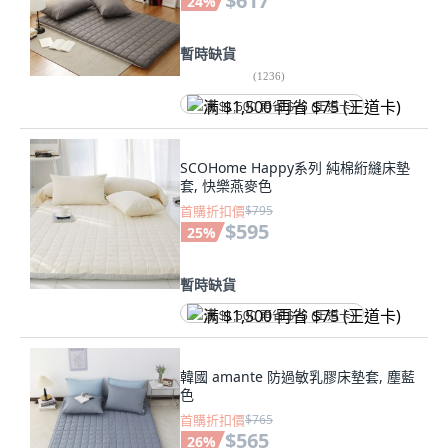
$617
24
%
暫時缺貨
(
1236
)
满 $1,500 再省 $75 (王道卡)
SCOHome Happy系列 純棉絎縫床墊
套, 快樂燕麥色
首購折扣價
$795
$595
25
%
暫時缺貨
满 $1,500 再省 $75 (王道卡)
韓國 amante 防過敏乳膠床墊套, 塵藍
色
首購折扣價
$765
$565
26
%