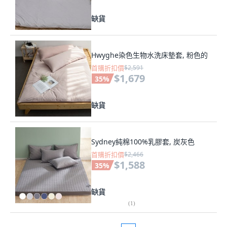
缺貨
Hwyghe染色生物水洗床墊套, 粉色的
首購折扣價
$2,591
$1,679
35
%
缺貨
Sydney純棉100%乳膠套, 炭灰色
首購折扣價
$2,466
$1,588
35
%
缺貨
(
1
)