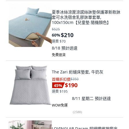
夏季冰絲涼蓆涼感絲牀墊保護罩新款牀
套可水洗宿舍乳膠牀單套單,
100x150cm【兒童墊 隨機顏色】
$525
$210
60
%
運費 $70
8/18
預計送達
免費退貨
The Zari 絎縫床墊套, 牛奶灰
首購折扣價
$350
$190
45
%
運費 $195
8/11 星期二
預計送達
WOW免運
(
2588
)
LOVINGLAB Daram 超細纖維按摩床