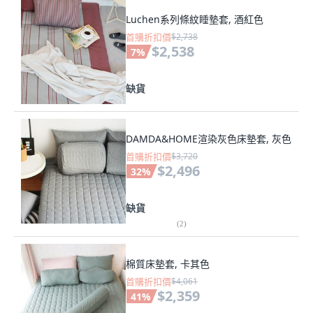
Luchen系列條紋睡墊套, 酒紅色
首購折扣價
$2,738
$2,538
7
%
缺貨
DAMDA&HOME渲染灰色床墊套, 灰色
首購折扣價
$3,720
$2,496
32
%
缺貨
(
2
)
棉質床墊套, 卡其色
首購折扣價
$4,061
$2,359
41
%