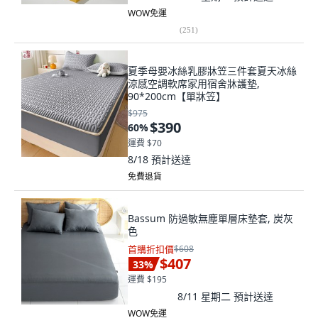
WOW免運
(
251
)
夏季母嬰冰絲乳膠牀笠三件套夏天冰絲
涼感空調軟席家用宿舍牀護墊,
90*200cm【單牀笠】
$975
$390
60
%
運費 $70
8/18
預計送達
免費退貨
Bassum 防過敏無塵單層床墊套, 炭灰
色
首購折扣價
$608
$407
33
%
運費 $195
8/11 星期二
預計送達
WOW免運