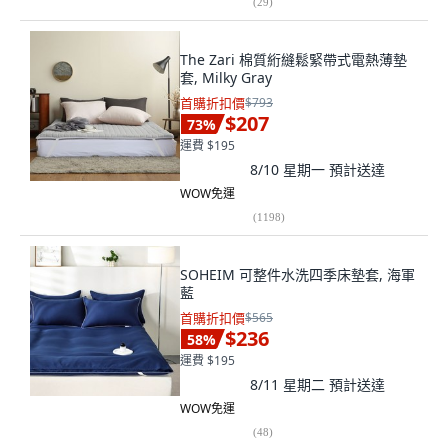
(
29
)
The Zari 棉質絎縫鬆緊帶式電熱薄墊
套, Milky Gray
首購折扣價
$793
$207
73
%
運費 $195
8/10 星期一
預計送達
WOW免運
(
1198
)
SOHEIM 可整件水洗四季床墊套, 海軍
藍
首購折扣價
$565
$236
58
%
運費 $195
8/11 星期二
預計送達
WOW免運
(
48
)