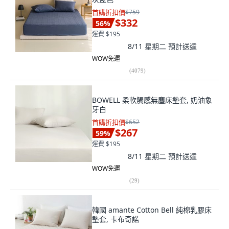
首購折扣價
$759
$332
56
%
運費 $195
8/11 星期二
預計送達
WOW免運
(
4079
)
BOWELL 柔軟觸感無塵床墊套, 奶油象
牙白
首購折扣價
$652
$267
59
%
運費 $195
8/11 星期二
預計送達
WOW免運
(
29
)
韓國 amante Cotton Bell 純棉乳膠床
墊套, 卡布奇諾