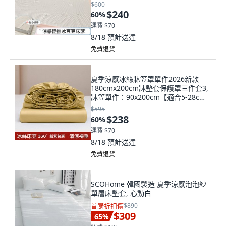
$600
$240
60
%
運費 $70
8/18
預計送達
免費退貨
夏季涼感冰絲牀笠罩單件2026新款
180cmx200cm牀墊套保護罩三件套3,
牀笠單件：90x200cm【適合5-28cm
高牀墊】
$595
$238
60
%
運費 $70
8/18
預計送達
免費退貨
SCOHome 韓國製造 夏季涼感泡泡紗
單層床墊套, 心動白
首購折扣價
$890
$309
65
%