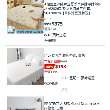
A類豆豆冰絲牀笠夏季單件牀罩牀墊保
護罩2026新款牀單涼蓆三件套,
90X200cm【單件涼豆豆牀笠】
$937
$375
59
%
運費 $70
8/18
預計送達
免費退貨
Inyx 防水乳膠床墊套, 白色
首購折扣價
$322
$193
40
%
運費 $195
8/10 星期一
預計送達
WOW免運
(
20
)
PROTECT-A-BED Good Dream 防水
床墊套, 白色