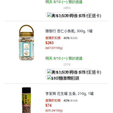
明天 8/10 (一)
預計送達
(
483
)
满 $1,500 再省 $75 (王道卡)
臻御行 杏仁小魚乾, 300g, 1罐
首購折扣價
40
%
$339
$203
(
$67.67/100g
)
明天 8/10 (一)
預計送達
(
215
)
满 $1,500 再省 $75 (王道卡)
$10 酷澎幣回饋
李家興 花生罐 五香, 210g, 1罐
首購折扣價
40
%
$124
$74
(
$35.24/100g
)