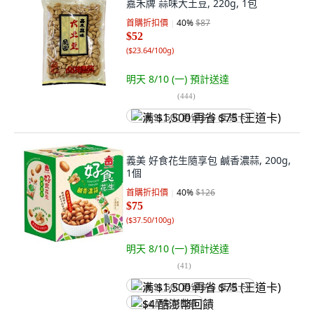
嘉禾牌 蒜味大土豆, 220g, 1包
首購折扣價
40
%
$87
$52
(
$23.64/100g
)
明天 8/10 (一)
預計送達
(
444
)
满 $1,500 再省 $75 (王道卡)
義美 好食花生隨享包 鹹香濃蒜, 200g,
1個
首購折扣價
40
%
$126
$75
(
$37.50/100g
)
明天 8/10 (一)
預計送達
(
41
)
满 $1,500 再省 $75 (王道卡)
$4 酷澎幣回饋