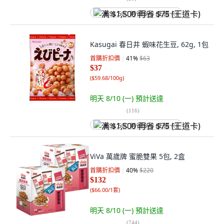
满 $1,500 再省 $75 (王道卡)
Kasugai 春日井 蝦味花生豆, 62g, 1包
首購折扣價
41
%
$63
$37
(
$59.68/100g
)
明天 8/10 (一)
預計送達
(
116
)
满 $1,500 再省 $75 (王道卡)
ViVa 萬歲牌 蜜脆雙果 5包, 2盒
首購折扣價
40
%
$220
$132
(
$66.00/1套
)
明天 8/10 (一)
預計送達
(
744
)