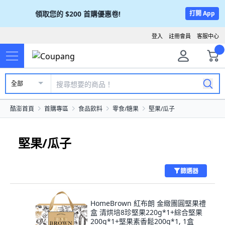
領取您的
$200
首購優惠卷!
打開 App
登入
註冊會員
客服中心
全部
酷澎首頁
首購專區
食品飲料
零食/糖果
堅果/瓜子
堅果/瓜子
篩選器
HomeBrown 紅布朗 金緻團圓堅果禮
盒 清烘培8珍堅果220g*1+綜合堅果
200g*1+堅果素香鬆200g*1, 1盒