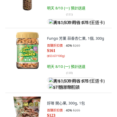
明天 8/10 (一)
預計送達
(
111
)
满 $1,500 再省 $75 (王道卡)
Fungo 芳菓 蒜香杏仁果, 1個, 300g
首購折扣價
40
%
$269
$161
(
$53.67/100g
)
明天 8/10 (一)
預計送達
(
118
)
满 $1,500 再省 $75 (王道卡)
$7 酷澎幣回饋
好喀 開心果, 300g, 1包
首購折扣價
40
%
$205
$123