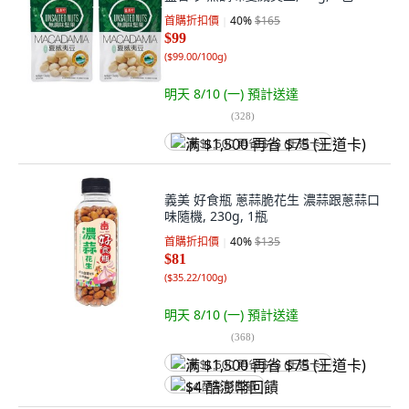
首購折扣價
40
%
$165
$99
(
$99.00/100g
)
明天 8/10 (一)
預計送達
(
328
)
满 $1,500 再省 $75 (王道卡)
義美 好食瓶 蔥蒜脆花生 濃蒜跟蔥蒜口
味隨機, 230g, 1瓶
首購折扣價
40
%
$135
$81
(
$35.22/100g
)
明天 8/10 (一)
預計送達
(
368
)
满 $1,500 再省 $75 (王道卡)
$4 酷澎幣回饋