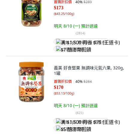
首購折扣價
40
%
$289
$173
(
$43.25/100g
)
明天 8/10 (一)
預計送達
(
2814
)
满 $1,500 再省 $75 (王道卡)
$7 酷澎幣回饋
義美 好食堅果 無調味元氣六果, 320g,
1罐
首購折扣價
40
%
$284
$170
(
$53.13/100g
)
明天 8/10 (一)
預計送達
(
621
)
满 $1,500 再省 $75 (王道卡)
$5 酷澎幣回饋