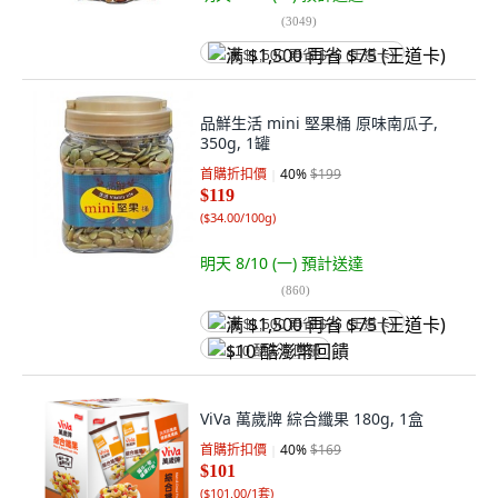
(
3049
)
满 $1,500 再省 $75 (王道卡)
品鮮生活 mini 堅果桶 原味南瓜子,
350g, 1罐
首購折扣價
40
%
$199
$119
(
$34.00/100g
)
明天 8/10 (一)
預計送達
(
860
)
满 $1,500 再省 $75 (王道卡)
$10 酷澎幣回饋
ViVa 萬歲牌 綜合纖果 180g, 1盒
首購折扣價
40
%
$169
$101
(
$101.00/1套
)