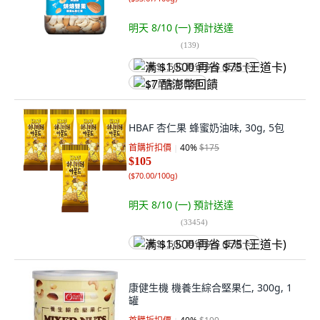
明天 8/10 (一)
預計送達
(
139
)
满 $1,500 再省 $75 (王道卡)
$7 酷澎幣回饋
HBAF 杏仁果 蜂蜜奶油味, 30g, 5包
首購折扣價
40
%
$175
$105
(
$70.00/100g
)
明天 8/10 (一)
預計送達
(
33454
)
满 $1,500 再省 $75 (王道卡)
康健生機 機養生綜合堅果仁, 300g, 1
罐