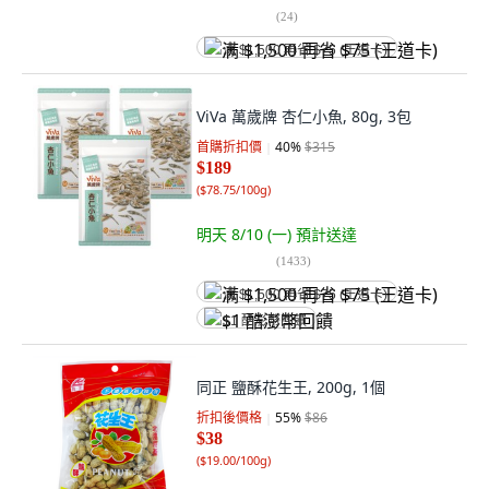
(
24
)
满 $1,500 再省 $75 (王道卡)
ViVa 萬歲牌 杏仁小魚, 80g, 3包
首購折扣價
40
%
$315
$189
(
$78.75/100g
)
明天 8/10 (一)
預計送達
(
1433
)
满 $1,500 再省 $75 (王道卡)
$1 酷澎幣回饋
同正 鹽酥花生王, 200g, 1個
折扣後價格
55
%
$86
$38
(
$19.00/100g
)