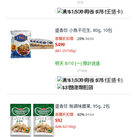
(
22
)
满 $1,500 再省 $75 (王道卡)
盛香珍 小魚干花生, 80g, 10包
首購折扣價
28
%
$690
$490
(
$61.25/100g
)
明天 8/10 (一)
預計送達
(
7164
)
满 $1,500 再省 $75 (王道卡)
$3 酷澎幣回饋
盛香珍 無調味腰果, 95g, 2包
首購折扣價
40
%
$154
$92
(
$48.42/100g
)