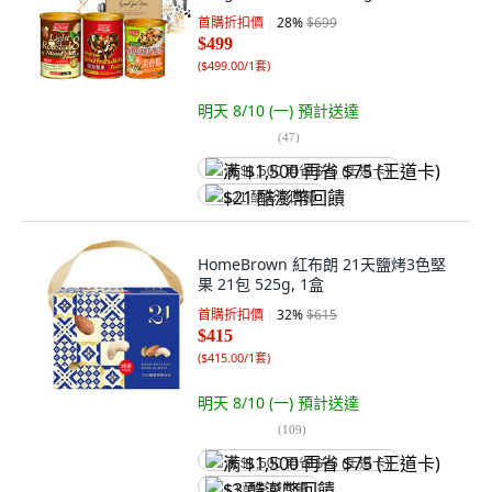
首購折扣價
28
%
$699
$499
(
$499.00/1套
)
明天 8/10 (一)
預計送達
(
47
)
满 $1,500 再省 $75 (王道卡)
$21 酷澎幣回饋
HomeBrown 紅布朗 21天鹽烤3色堅
果 21包 525g, 1盒
首購折扣價
32
%
$615
$415
(
$415.00/1套
)
明天 8/10 (一)
預計送達
(
109
)
满 $1,500 再省 $75 (王道卡)
$3 酷澎幣回饋