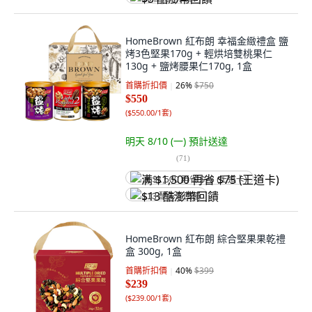
HomeBrown 紅布朗 幸福金緻禮盒 鹽
烤3色堅果170g + 輕烘培雙桃果仁
130g + 鹽烤腰果仁170g, 1盒
首購折扣價
26
%
$750
$550
(
$550.00/1套
)
明天 8/10 (一)
預計送達
(
71
)
满 $1,500 再省 $75 (王道卡)
$13 酷澎幣回饋
HomeBrown 紅布朗 綜合堅果果乾禮
盒 300g, 1盒
首購折扣價
40
%
$399
$239
(
$239.00/1套
)