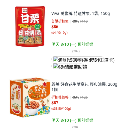
ViVa 萬歲牌 特選甘栗, 1袋, 150g
首購折扣價
40
%
$110
$66
(
$4.40/10g
)
明天 8/10 (一)
預計送達
(
207
)
满 $1,500 再省 $75 (王道卡)
$3 酷澎幣回饋
義美 好食花生隨享包 經典油爆, 200g,
1個
折扣後價格
46
%
$126
$67
(
$33.50/100g
)
明天 8/10 (一)
預計送達
(
28
)