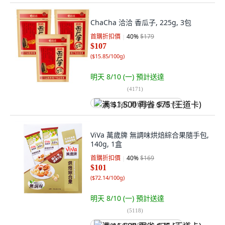
ChaCha 洽洽 香瓜子, 225g, 3包
首購折扣價
40
%
$179
$107
(
$15.85/100g
)
明天 8/10 (一)
預計送達
(
4171
)
满 $1,500 再省 $75 (王道卡)
ViVa 萬歲牌 無調味烘焙綜合果隨手包,
140g, 1盒
首購折扣價
40
%
$169
$101
(
$72.14/100g
)
明天 8/10 (一)
預計送達
(
5118
)