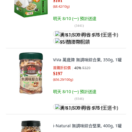
$101
(
$8.42/10g
)
明天 8/10 (一)
預計送達
(
3441
)
满 $1,500 再省 $75 (王道卡)
$5 酷澎幣回饋
ViVa 萬歲牌 無調味綜合果, 350g, 1罐
首購折扣價
40
%
$329
$197
(
$56.29/100g
)
明天 8/10 (一)
預計送達
(
9346
)
满 $1,500 再省 $75 (王道卡)
i-Natural 無調味綜合堅果, 400g, 1罐