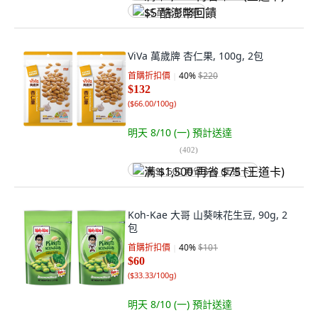
$5 酷澎幣回饋
ViVa 萬歲牌 杏仁果, 100g, 2包
首購折扣價
40
%
$220
$132
(
$66.00/100g
)
明天 8/10 (一)
預計送達
(
402
)
满 $1,500 再省 $75 (王道卡)
Koh-Kae 大哥 山葵味花生豆, 90g, 2
包
首購折扣價
40
%
$101
$60
(
$33.33/100g
)
明天 8/10 (一)
預計送達