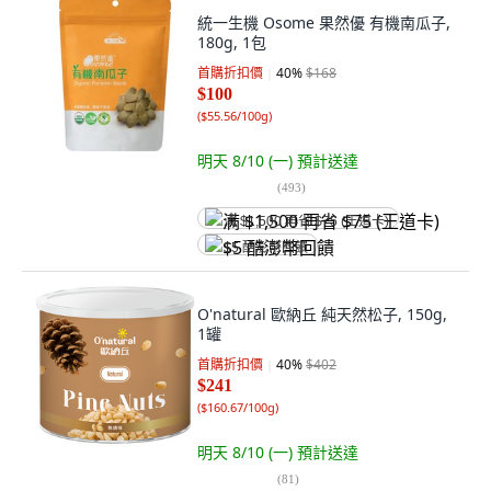
統一生機 Osome 果然優 有機南瓜子,
180g, 1包
首購折扣價
40
%
$168
$100
(
$55.56/100g
)
明天 8/10 (一)
預計送達
(
493
)
满 $1,500 再省 $75 (王道卡)
$5 酷澎幣回饋
O'natural 歐納丘 純天然松子, 150g,
1罐
首購折扣價
40
%
$402
$241
(
$160.67/100g
)
明天 8/10 (一)
預計送達
(
81
)