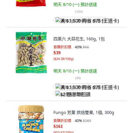
明天 8/10 (一)
預計送達
(
104
)
满 $1,500 再省 $75 (王道卡)
四乘六 大蒜花生, 160g, 1包
首購折扣價
40
%
$66
$39
(
$24.38/100g
)
明天 8/10 (一)
預計送達
(
99
)
满 $1,500 再省 $75 (王道卡)
$2 酷澎幣回饋
Fungo 芳菓 烘焙雙果, 1個, 300g
首購折扣價
40
%
$269
$161
(
$53.67/100g
)