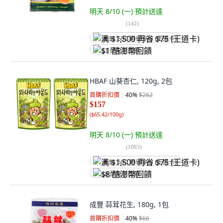
明天 8/10 (一)
預計送達
(
142
)
满 $1,500 再省 $75 (王道卡)
$1 酷澎幣回饋
HBAF 山葵杏仁, 120g, 2包
首購折扣價
40
%
$262
$157
(
$65.42/100g
)
明天 8/10 (一)
預計送達
(
1063
)
满 $1,500 再省 $75 (王道卡)
$8 酷澎幣回饋
成豐 蒜茸花生, 180g, 1包
首購折扣價
40
%
$66