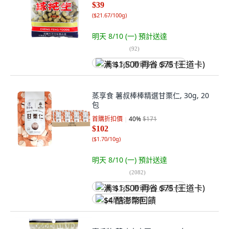
$39
(
$21.67/100g
)
明天 8/10 (一)
預計送達
(
92
)
满 $1,500 再省 $75 (王道卡)
蒸享食 薯叔棒棒精選甘栗仁, 30g, 20
包
首購折扣價
40
%
$171
$102
(
$1.70/10g
)
明天 8/10 (一)
預計送達
(
2082
)
满 $1,500 再省 $75 (王道卡)
$4 酷澎幣回饋