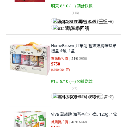
明天 8/10 (一)
預計送達
(
115
)
满 $1,500 再省 $75 (王道卡)
$11 酷澎幣回饋
HomeBrown 紅布朗 輕烘焙純味堅果
禮盒 4罐, 1盒
首購折扣價
21
%
$950
$750
(
$750.00/1套
)
明天 8/10 (一)
預計送達
(
72
)
满 $1,500 再省 $75 (王道卡)
ViVa 萬歲牌 海苔杏仁小魚, 120g, 1盒
首購折扣價
40
%
$169