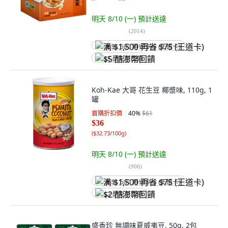
明天 8/10 (一)
預計送達
(
2014
)
满 $1,500 再省 $75 (王道卡)
$5 酷澎幣回饋
Koh-Kae 大哥 花生豆 椰漿味, 110g, 1
罐
首購折扣價
40
%
$61
$36
(
$32.73/100g
)
明天 8/10 (一)
預計送達
(
906
)
满 $1,500 再省 $75 (王道卡)
$2 酷澎幣回饋
盛香珍 無調味夏威夷豆, 50g, 2包