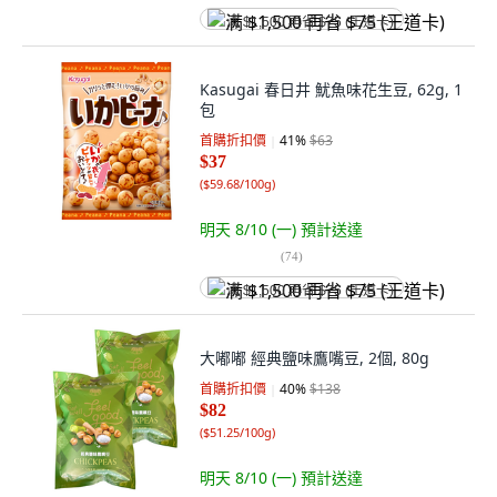
满 $1,500 再省 $75 (王道卡)
Kasugai 春日井 魷魚味花生豆, 62g, 1
包
首購折扣價
41
%
$63
$37
(
$59.68/100g
)
明天 8/10 (一)
預計送達
(
74
)
满 $1,500 再省 $75 (王道卡)
大嘟嘟 經典鹽味鷹嘴豆, 2個, 80g
首購折扣價
40
%
$138
$82
(
$51.25/100g
)
明天 8/10 (一)
預計送達