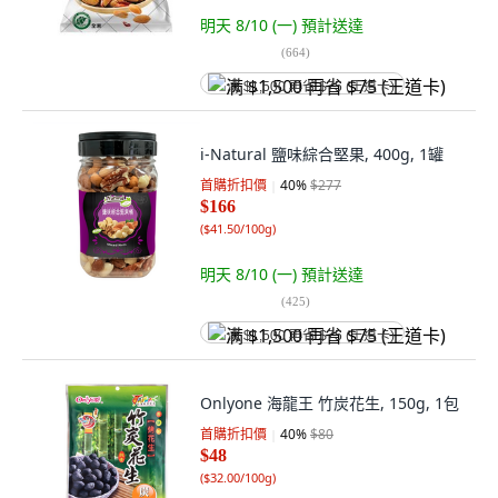
明天 8/10 (一)
預計送達
(
664
)
满 $1,500 再省 $75 (王道卡)
i-Natural 鹽味綜合堅果, 400g, 1罐
首購折扣價
40
%
$277
$166
(
$41.50/100g
)
明天 8/10 (一)
預計送達
(
425
)
满 $1,500 再省 $75 (王道卡)
Onlyone 海龍王 竹炭花生, 150g, 1包
首購折扣價
40
%
$80
$48
(
$32.00/100g
)