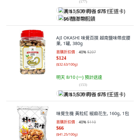
(
177
)
满 $1,500 再省 $75 (王道卡)
$6 酷澎幣回饋
AJI OKASHI 味覺百撰 越南鹽味帶皮腰
果, 1罐, 380g
首購折扣價
40
%
$207
$124
(
$32.63/100g
)
明天 8/10 (一)
預計送達
(
153
)
满 $1,500 再省 $75 (王道卡)
味覺生機 黃粒紅 椒麻花生, 160g, 1包
首購折扣價
40
%
$110
$66
(
$41.25/100g
)