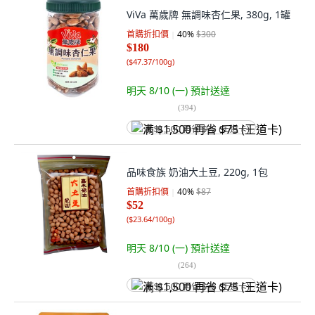
ViVa 萬歲牌 無調味杏仁果, 380g, 1罐
首購折扣價
40
%
$300
$180
(
$47.37/100g
)
明天 8/10 (一)
預計送達
(
394
)
满 $1,500 再省 $75 (王道卡)
品味食族 奶油大土豆, 220g, 1包
首購折扣價
40
%
$87
$52
(
$23.64/100g
)
明天 8/10 (一)
預計送達
(
264
)
满 $1,500 再省 $75 (王道卡)