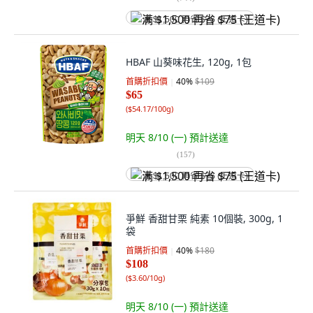
满 $1,500 再省 $75 (王道卡)
HBAF 山葵味花生, 120g, 1包
首購折扣價
40
%
$109
$65
(
$54.17/100g
)
明天 8/10 (一)
預計送達
(
157
)
满 $1,500 再省 $75 (王道卡)
爭鮮 香甜甘栗 純素 10個裝, 300g, 1
袋
首購折扣價
40
%
$180
$108
(
$3.60/10g
)
明天 8/10 (一)
預計送達