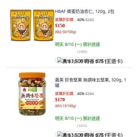
HBAF 蜂蜜奶油杏仁, 120g, 2包
首購折扣價
40
%
$250
$150
(
$62.50/100g
)
明天 8/10 (一)
預計送達
(
1080
)
满 $1,500 再省 $75 (王道卡)
義美 好食堅果 無調味五堅果, 320g, 1
罐
首購折扣價
40
%
$284
$170
(
$53.13/100g
)
明天 8/10 (一)
預計送達
(
1053
)
满 $1,500 再省 $75 (王道卡)