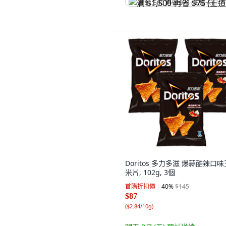
满 $1,500 再省 $75 (王道卡)
Doritos 多力多滋 爆蒜酷辣口味
米片, 102g, 3個
首購折扣價
40
%
$145
$87
(
$2.84/10g
)