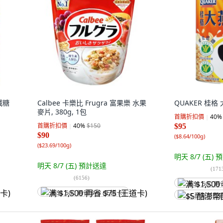
 減糖
Calbee 卡樂比 Frugra 富果樂 水果
QUAKER 桂格 大
麥片, 380g, 1包
首購折扣價
40
%
首購折扣價
40
%
$150
$95
$90
(
$8.64/100g
)
(
$23.69/100g
)
明天 8/7 (五)
預
明天 8/7 (五)
預計送達
(
171
(
6156
)
满 $1,500 再
满 $1,500 再省 $75 (王道卡)
$5 酷澎幣回