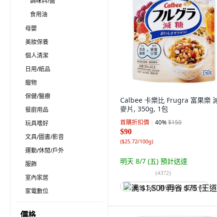
調味料/醬
食用油
母嬰
美妝保養
個人清潔
日用/紙品
寵物
保健/醫療
Calbee 卡樂比 Frugra 富果樂
麥片, 350g, 1包
餐廚用品
首購折扣價
40
%
$150
玩具嗜好
$90
文具/圖書/影音
(
$25.72/100g
)
運動/休閒/戶外
明天 8/7 (五)
預計送達
服飾
(
4372
)
室內家居
满 $1,500 再省 $75 (王道卡)
家電數位
價格