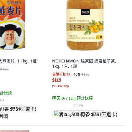
燕麥片, 1.1kg, 1罐
NOKCHAWON 綠茶園 蜂蜜柚子茶,
1kg, 1入, 1罐
$159
首購折扣價
40
%
$199
$119
(
$1.19/10g
)
計送達
明天 8/7 (五)
預計送達
36
)
(
5015
)
省 $75 (王道卡)
满 $1,500 再省 $75 (王道卡)
饋