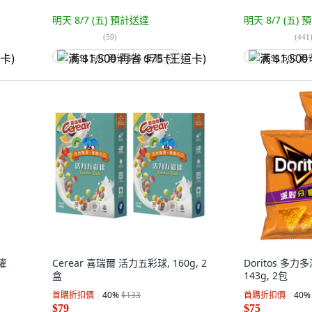
明天 8/7 (五)
預計送達
明天 8/7 (五)
預
(
59
)
(
441
满 $1,500 再省 $75 (王道卡)
满 $1,500 再
罐
Cerear 喜瑞爾 活力五彩球, 160g, 2
Doritos 多
盒
143g, 2包
首購折扣價
40
%
$133
首購折扣價
40
%
$79
$75