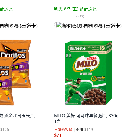
計送達
明天 8/7 (五)
預計送達
)
(
742
)
省 $75 (王道卡)
满 $1,500 再省 $75 (王道卡)
力多滋 黃金起司玉米片,
MILO 美祿 可可球早餐脆片, 330g,
1盒
$126
首購折扣價
40
%
$119
$71