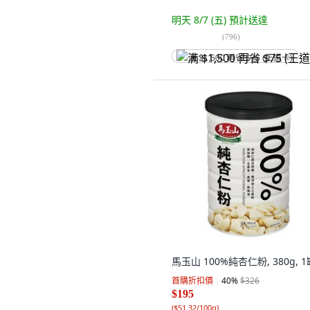
明天 8/7 (五)
預計送達
(
796
)
满 $1,500 再省 $75 (王道卡)
馬玉山 100%純杏仁粉, 380g, 1
首購折扣價
40
%
$326
$195
(
$51.32/100g
)