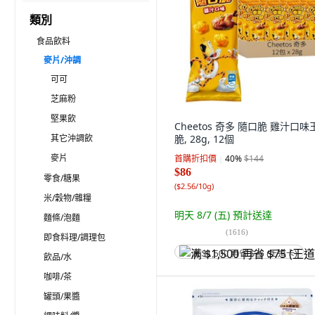
類別
食品飲料
麥片/沖調
可可
芝麻粉
堅果飲
Cheetos 奇多 隨口脆 雞汁口味
其它沖調飲
脆, 28g, 12個
麥片
首購折扣價
40
%
$144
$86
零食/糖果
(
$2.56/10g
)
米/穀物/雜糧
明天 8/7 (五)
預計送達
麵條/泡麵
(
1616
)
即食料理/調理包
满 $1,500 再省 $75 (王道卡)
飲品/水
咖啡/茶
罐頭/果醬