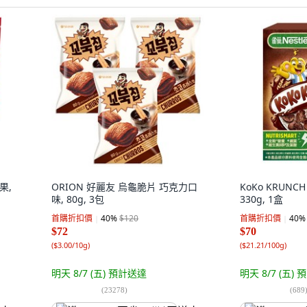
果,
ORION 好麗友 烏龜脆片 巧克力口
KoKo KRUN
味, 80g, 3包
330g, 1盒
首購折扣價
40
%
$120
首購折扣價
40
%
$72
$70
(
$3.00/10g
)
(
$21.21/100g
)
明天 8/7 (五)
預計送達
明天 8/7 (五)
預
(
23278
)
(
689