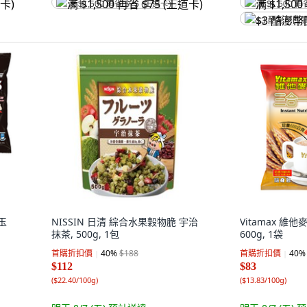
满 $1,500 再省 $75 (王道卡)
满 $1,500 再
$3 酷澎幣回
玉
NISSIN 日清 綜合水果穀物脆 宇治
Vitamax 維
抹茶, 500g, 1包
600g, 1袋
首購折扣價
40
%
$188
首購折扣價
40
%
$112
$83
(
$22.40/100g
)
(
$13.83/100g
)