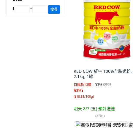
$
~
搜尋
RED COW 紅牛 100%全脂奶粉,
2.1kg, 1罐
首購折扣價
33
%
$595
$395
(
$18.81/100g
)
明天 8/7 (五)
預計送達
(
3704
)
满 $1,500 再省 $75 (王道卡)