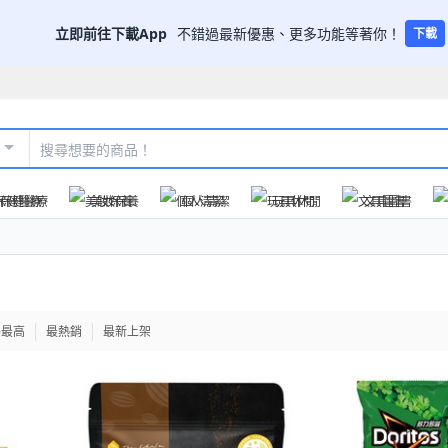
立即前往下載App
不錯過最新優惠、更多功能等著你！
下載
保健醫療
美妝保養
個人清潔
玩具休閒
文具圖書
格最高
最熱銷
最新上架