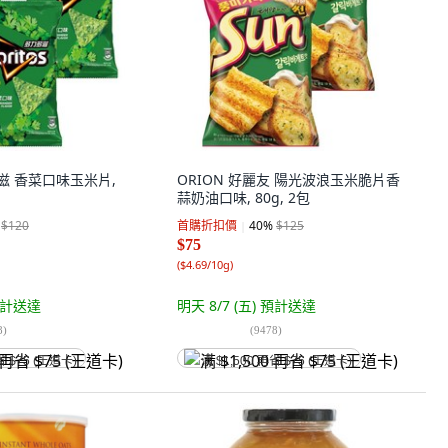
力多滋 香菜口味玉米片,
ORION 好麗友 陽光波浪玉米脆片香
蒜奶油口味, 80g, 2包
$120
首購折扣價
40
%
$125
$75
(
$4.69/10g
)
計送達
明天 8/7 (五)
預計送達
8
)
(
9478
)
省 $75 (王道卡)
满 $1,500 再省 $75 (王道卡)