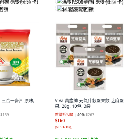
省 $75 (王道卡)
满 $1,500 再省 $75 (王道卡)
饋
$4 酷澎幣回饋
他麥 三合一麥片 原味,
ViVa 萬歲牌 元氣什穀堅果飲 芝麻堅
果, 28g, 10包, 3袋
$139
首購折扣價
40
%
$267
$160
(
$1.91/10g
)