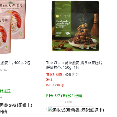
麥片, 400g, 2包
The Chala 蕎拉燕麥 纖食燕麥脆片
靜岡抹茶, 150g, 1包
$147
首購折扣價
40
%
$104
$62
(
$41.33/100g
)
計送達
明天 8/7 (五)
預計送達
5
)
(
409
)
省 $75 (王道卡)
满 $1,500 再省 $75 (王道卡)
饋