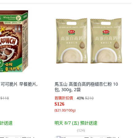
CH 可可脆片 早餐脆片,
馬玉山 高蛋白高鈣極細杏仁粉 10
包, 300g, 2袋
$118
首購折扣價
40
%
$210
$126
(
$21.00/100g
)
計送達
明天 8/7 (五)
預計送達
)
(
124
)