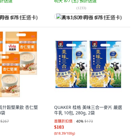
計送達
明天 8/7 (五)
預計送達
)
(
1233
)
省 $75 (王道卡)
满 $1,500 再省 $75 (王道卡)
 元氣什穀堅果飲 杏仁堅
QUAKER 桂格 美味三合一麥片 嚴選
 3袋
牛乳 10包, 280g, 2袋
$267
首購折扣價
40
%
$173
$103
(
$18.39/100g
)