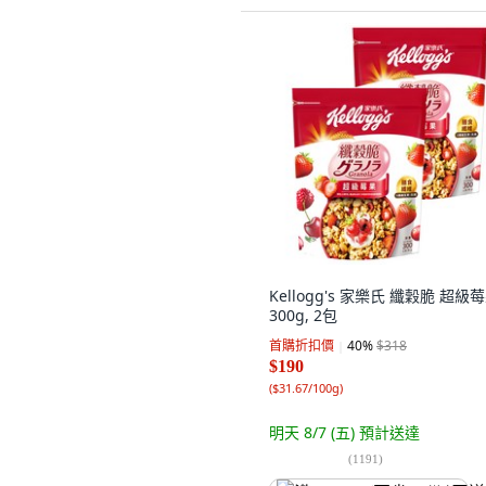
Kellogg's 家樂氏 纖穀脆 超級莓
300g, 2包
首購折扣價
40
%
$318
$190
(
$31.67/100g
)
明天 8/7 (五)
預計送達
(
1191
)