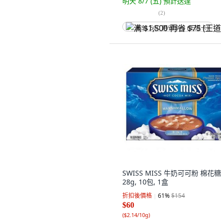
明天 8/7 (五)
預計送達
(
2
)
满 $1,500 再省 $75 (王道卡)
SWISS MISS 牛奶可可粉 棉花糖
28g, 10包, 1盒
折扣後價格
61
%
$154
$60
(
$2.14/10g
)