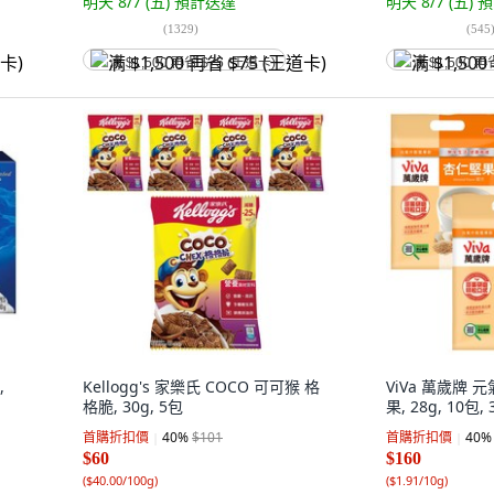
明天 8/7 (五)
預計送達
明天 8/7 (五)
預
(
1329
)
(
545
满 $1,500 再省 $75 (王道卡)
满 $1,500 再
,
Kellogg's 家樂氏 COCO 可可猴 格
ViVa 萬歲牌
格脆, 30g, 5包
果, 28g, 10包,
首購折扣價
40
%
$101
首購折扣價
40
%
$60
$160
(
$40.00/100g
)
(
$1.91/10g
)