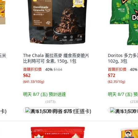
玉米
The Chala 蕎拉燕麥 纖食燕麥脆片
Doritos 多
比利時可可 全素, 150g, 1包
102g, 3包
首購折扣價
40
%
$104
首購折扣價
40
%
$62
$72
(
$41.33/100g
)
(
$2.35/10g
)
明天 8/7 (五)
預計送達
明天 8/7 (五)
預
(
1073
)
(
253
满 $1,500 再省 $75 (王道卡)
满 $1,500 再