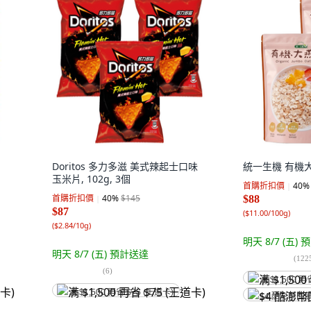
Doritos 多力多滋 美式辣起士口味
統一生機 有機大燕
玉米片, 102g, 3個
首購折扣價
40
%
首購折扣價
40
%
$145
$88
$87
(
$11.00/100g
)
(
$2.84/10g
)
明天 8/7 (五)
預
明天 8/7 (五)
預計送達
(
122
(
6
)
满 $1,500 再
满 $1,500 再省 $75 (王道卡)
$4 酷澎幣回