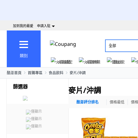
加到我的最愛
申請入駐
全部
類別
火箭速配
火箭跨境
嬰幼兒
酷澎首頁
首購專區
食品飲料
麥片/沖調
篩選器
麥片/沖調
酷澎評分排名
價格最低
價
僅顯示
僅顯示
僅顯示