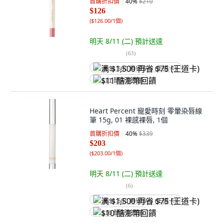
首購折扣價
40
%
$210
$126
(
$126.00/1個
)
明天 8/11 (二)
預計送達
(
63
)
满 $1,500 再省 $75 (王道卡)
$11 酷澎幣回饋
Heart Percent 寵愛時刻 零暈染唇線
筆 15g, 01 裸感裸唇, 1個
首購折扣價
40
%
$339
$203
(
$203.00/1個
)
明天 8/11 (二)
預計送達
(
6
)
满 $1,500 再省 $75 (王道卡)
$10 酷澎幣回饋