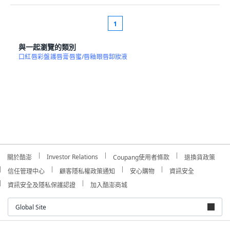
1
與一起瀏覽的類別
口紅
唇彩盤
護唇膏
唇蜜/唇釉
眼唇卸妝液
Investor Relations
關於酷澎
Coupang使用者條款
退換貨政策
信任管理中心
顧客隱私權政策通知
安心購物
資訊安全
資訊安全及隱私保護認證
加入酷澎商城
Global Site