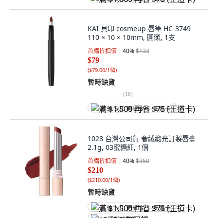
KAI 貝印 cosmeup 唇筆 HC-3749
110 × 10 × 10mm, 圓頭, 1支
首購折扣價
40
%
$133
$79
(
$79.00/1個
)
暫時缺貨
(
18
)
满 $1,500 再省 $75 (王道卡)
1028 台灣公司貨 奢絨緞光訂製唇膏
2.1g, 03蜜糖紅, 1個
首購折扣價
40
%
$350
$210
(
$210.00/1個
)
暫時缺貨
满 $1,500 再省 $75 (王道卡)