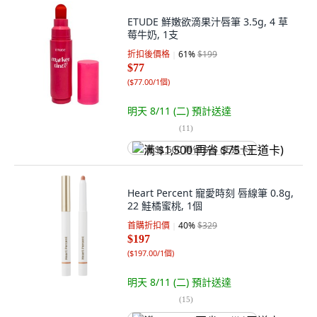
ETUDE 鮮嫩欲滴果汁唇筆 3.5g, 4 草
莓牛奶, 1支
折扣後價格
61
%
$199
$77
(
$77.00/1個
)
明天 8/11 (二)
預計送達
(
11
)
满 $1,500 再省 $75 (王道卡)
Heart Percent 寵愛時刻 唇線筆 0.8g,
22 鮭橘蜜桃, 1個
首購折扣價
40
%
$329
$197
(
$197.00/1個
)
明天 8/11 (二)
預計送達
(
15
)