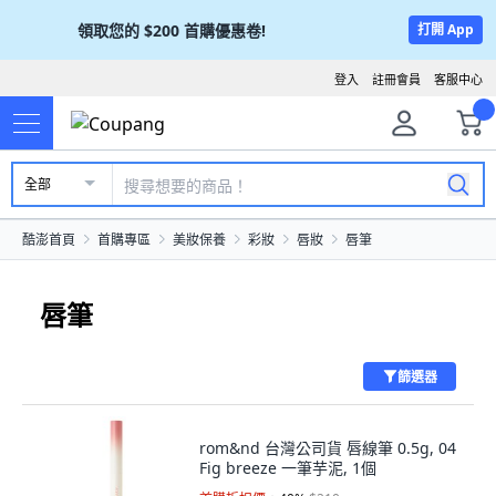
領取您的
$200
首購優惠卷!
打開 App
登入
註冊會員
客服中心
全部
酷澎首頁
首購專區
美妝保養
彩妝
唇妝
唇筆
唇筆
篩選器
rom&nd 台灣公司貨 唇線筆 0.5g, 04
Fig breeze 一筆芋泥, 1個