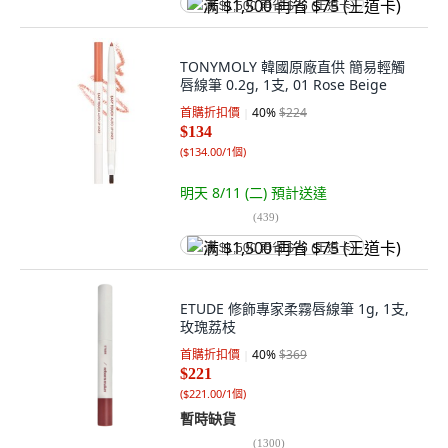
满 $1,500 再省 $75 (王道卡)
TONYMOLY 韓國原廠直供 簡易輕觸
唇線筆 0.2g, 1支, 01 Rose Beige
首購折扣價
40
%
$224
$134
(
$134.00/1個
)
明天 8/11 (二)
預計送達
(
439
)
满 $1,500 再省 $75 (王道卡)
ETUDE 修飾專家柔霧唇線筆 1g, 1支,
玫瑰荔枝
首購折扣價
40
%
$369
$221
(
$221.00/1個
)
暫時缺貨
(
1300
)