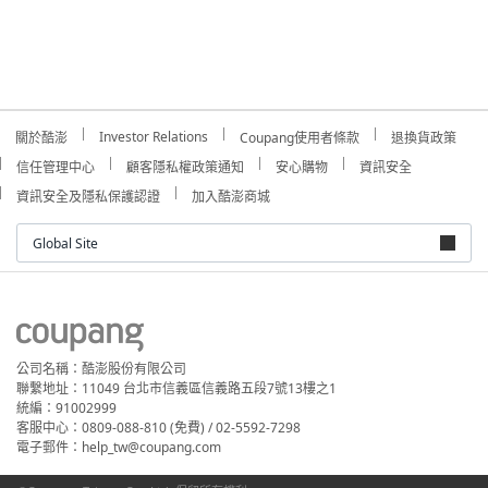
Investor Relations
關於酷澎
Coupang使用者條款
退換貨政策
信任管理中心
顧客隱私權政策通知
安心購物
資訊安全
資訊安全及隱私保護認證
加入酷澎商城
Global Site
公司名稱：酷澎股份有限公司
聯繫地址：11049 台北市信義區信義路五段7號13樓之1
統編：91002999
客服中心：0809-088-810 (免費) / 02-5592-7298
電子郵件：help_tw@coupang.com