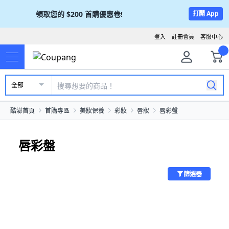
領取您的
$200
首購優惠卷!
打開 App
登入
註冊會員
客服中心
全部
酷澎首頁
首購專區
美妝保養
彩妝
唇妝
唇彩盤
唇彩盤
篩選器