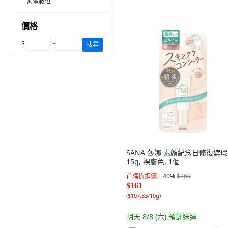
家電數位
價格
$
~
搜尋
SANA 莎娜 素顏紀念日修復遮
15g, 裸膚色, 1個
首購折扣價
40
%
$269
$161
(
$107.33/10g
)
明天 8/8 (六)
預計送達