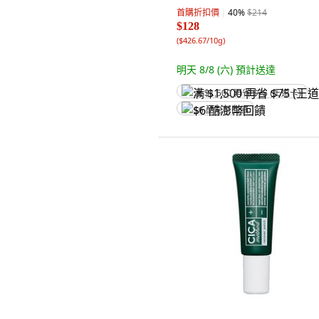
首購折扣價
40
%
$214
$128
(
$426.67/10g
)
明天 8/8 (六)
預計送達
满 $1,500 再省 $75 (王道卡)
$6 酷澎幣回饋