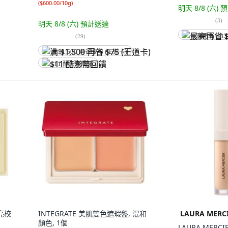
(
$600.00/10g
)
明天 8/8 (六)
預
(
3
)
明天 8/8 (六)
預計送達
最高再省 $83
(
29
)
满 $1,500 再省 $75 (王道卡)
$11 酷澎幣回饋
提亮校
INTEGRATE 美肌雙色遮瑕盤, 混和
LAURA MERC
顏色, 1個
LAURA MERC