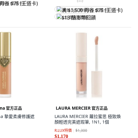
(
11
)
省 $75 (王道卡)
满 $1,500 再省 $75 (王道卡)
$13 酷澎幣回饋
na
LAURA MERCIER
官方正品
官方正品
bana 摯愛柔膚修護遮
LAURA MERCIER 蘿拉蜜思 極致煥
顏輕透完美遮瑕筆, 1N1, 1個
R.LUX特價
$1,300
$1,170