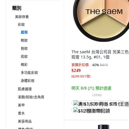
類別
美妝保養
彩妝
遮瑕
眼妝
唇妝
The saeM 台灣公司貨 完美三
底妝
瑕膏 13.5g, #01, 1個
頰彩
首購折扣價
40
%
$415
$249
多功能彩妝
(
$249.00/1個
)
身體彩妝
明天 8/8 (六)
預計送達
肌膚護理
(
1036
)
潔顏/卸妝/去角質
满 $1,500 再省 $75 (王道卡)
美甲
$12 酷澎幣回饋
香水
美容用品