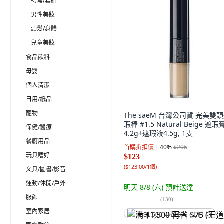
禮盒/套組
男性美妝
頭髮/身體
兒童美妝
食品飲料
母嬰
個人清潔
日用/紙品
寵物
The saeM 台灣公司貨 完美雙
瑕棒 #1.5 Natural Beige 遮瑕
保健/醫療
4.2g+遮瑕液4.5g, 1支
餐廚用品
首購折扣價
40
%
$206
玩具嗜好
$123
(
$123.00/1個
)
文具/圖書/影音
運動/休閒/戶外
明天 8/8 (六)
預計送達
服飾
(
130
)
室內家居
满 $1,500 再省 $75 (王道卡)