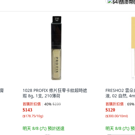
$4 酷澎幣回
瑕膏
1028 PROFIX 修片狂零卡紋超時遮
FRESHO2 
瑕 8g, 1支, 210薄荷
液, 02 自然, 4m
首購折扣價
40
%
$239
首購折扣價
69
%
$143
$120
(
$178.75/10g
)
(
$300.00/10ml
)
明天 8/8 (六)
預計送達
明天 8/8 (六)
預