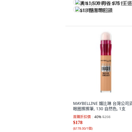
满 $1,500 再省 $75 (王道卡)
$13 酷澎幣回饋
MAYBELLINE 媚比琳 台灣公司
眼圈擦擦筆, 130 自然色, 1支
首購折扣價
40
%
$298
$178
(
$178.00/1個
)