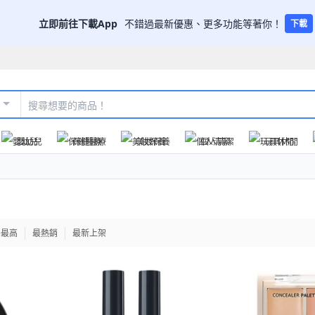
立即前往下載App
不錯過最新優惠、更多功能等著你！
下載
嬰幼兒
保健醫療
美妝保養
個人清潔
玩具休閒
格最高
最熱銷
最新上架