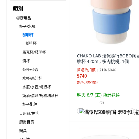
類別
餐廚用品
杯子/水瓶
咖啡杯
咖啡杯
馬克杯/琺瑯杯
CHAKO LAB 環保隨行BOBO陶
酒杯
啡杯 420ml, 多肉桃桃, 1個
茶杯/茶壺
首購折扣價
21
%
$940
$740
水杯/果汁杯
(
$740.00/1個
)
水瓶/水壺/隨行杯
明天 8/7 (五)
預計送達
燒酒/清酒/馬格利酒杯
(
3
)
杯子配件
满 $1,500 再省 $75 (王道卡)
日用品/免洗
廚房百貨
鍋具