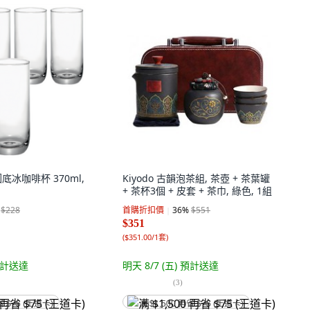
 圓底冰咖啡杯 370ml,
Kiyodo 古韻泡茶組, 茶壺 + 茶葉罐
+ 茶杯3個 + 皮套 + 茶巾, 綠色, 1組
$228
首購折扣價
36
%
$551
$351
(
$351.00/1套
)
計送達
明天 8/7 (五)
預計送達
(
3
)
省 $75 (王道卡)
满 $1,500 再省 $75 (王道卡)