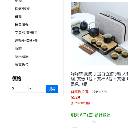
寵物
保健/醫療
母嬰
玩具嗜好
文具/圖書/影音
運動/休閒/戶外
服飾
室內家居
家電數位
呵呵茶 麂皮 手提白色旅行箱 大
價格
組, 茶壺 1個 + 茶杯 6個 + 茶盤 
黑色, 1組
$
~
搜尋
首購折扣價
27
%
$729
$529
(
$529.00/1套
)
明天 8/7 (五)
預計送達
(
3
)