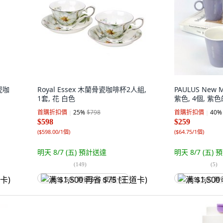
瓷咖
Royal Essex 木蘭骨瓷咖啡杯2人組,
PAULUS New 
1套, 花 白色
紫色, 4個, 紫
首購折扣價
25
%
$798
首購折扣價
40
%
$598
$259
(
$598.00/1個
)
(
$64.75/1個
)
明天 8/7 (五)
預計送達
明天 8/7 (五)
預
(
149
)
(
5
)
满 $1,500 再省 $75 (王道卡)
满 $1,500 再