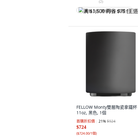
(
2
)
满 $1,500 再省 $75 (王道卡)
FELLOW Monty雙層陶瓷拿鐵杯
11oz, 黑色, 1個
首購折扣價
21
%
$924
$724
(
$724.00/1個
)