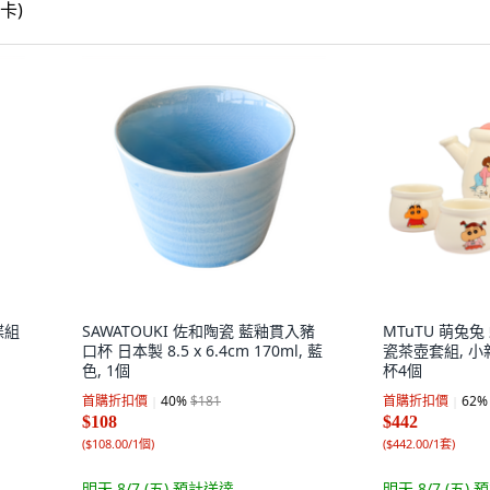
碟組
SAWATOUKI 佐和陶瓷 藍釉貫入豬
MTuTU 萌兔兔 
口杯 日本製 8.5 x 6.4cm 170ml, 藍
瓷茶壺套組, 小新
色, 1個
杯4個
首購折扣價
40
%
$181
首購折扣價
62
%
$108
$442
(
$108.00/1個
)
(
$442.00/1套
)
明天 8/7 (五)
預計送達
明天 8/7 (五)
預