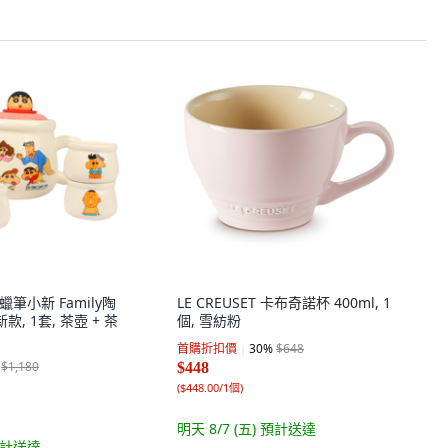
蠟筆小新 Family陶
LE CREUSET 卡布奇諾杯 400ml, 1
款, 1套, 茶壺 + 茶
個, 雪紡粉
首購折扣價
30
%
$648
$1,180
$448
(
$448.00/1個
)
明天 8/7 (五)
預計送達
計送達