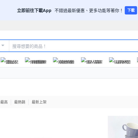
立即前往下載App
不錯過最新優惠、更多功能等著你！
下載
嬰幼兒
保健醫療
美妝保養
個人清潔
玩具休閒
格最高
最熱銷
最新上架