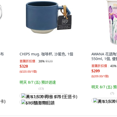
卡布
CHIPS mug. 咖啡杯, 沙藍色, 1個
AWANA 花語
550ml, 1個, 
首購折扣價
38
%
$520
首購折扣價
40
%
$320
$209
(
$320.00/1個
)
(
$209.00/1個
)
明天 8/7 (五)
預計送達
明天 8/7 (五)
預
(
13
)
(
7
)
满 $1,500 再省 $75 (王道卡)
满 $1,500 再
$16 酷澎幣回饋