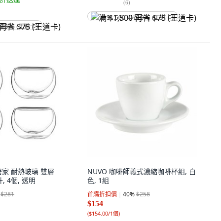
(
6
)
满 $1,500 再省 $75 (王道卡)
省 $75 (王道卡)
家 耐熱玻璃 雙層
NUVO 咖啡師義式濃縮咖啡杯組, 白
, 4個, 透明
色, 1組
$281
首購折扣價
40
%
$258
$154
(
$154.00/1個
)