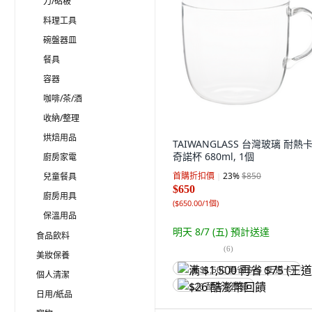
刀/砧板
料理工具
碗盤器皿
餐具
容器
咖啡/茶/酒
收納/整理
烘焙用品
TAIWANGLASS 台灣玻璃 耐熱
奇諾杯 680ml, 1個
廚房家電
首購折扣價
23
%
$850
兒童餐具
$650
廚房用具
(
$650.00/1個
)
保溫用品
明天 8/7 (五)
預計送達
食品飲料
(
6
)
美妝保養
满 $1,500 再省 $75 (王道卡)
個人清潔
$26 酷澎幣回饋
日用/紙品