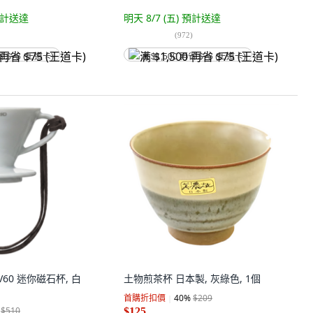
計送達
明天 8/7 (五)
預計送達
(
972
)
省 $75 (王道卡)
满 $1,500 再省 $75 (王道卡)
V60 迷你磁石杯, 白
土物煎茶杯 日本製, 灰綠色, 1個
首購折扣價
40
%
$209
$510
$125