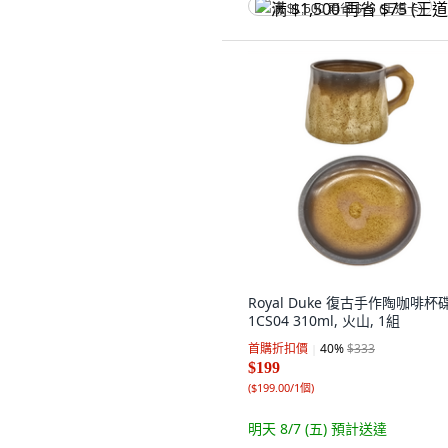
满 $1,500 再省 $75 (王道卡)
Royal Duke 復古手作陶咖啡杯
1CS04 310ml, 火山, 1組
首購折扣價
40
%
$333
$199
(
$199.00/1個
)
明天 8/7 (五)
預計送達