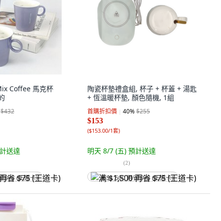
Mix Coffee 馬克杯
陶瓷杯墊禮盒組, 杯子 + 杯蓋 + 湯匙
色的
+ 恆溫暖杯墊, 顏色隨機, 1組
$432
首購折扣價
40
%
$255
$153
(
$153.00/1套
)
計送達
明天 8/7 (五)
預計送達
(
2
)
省 $75 (王道卡)
满 $1,500 再省 $75 (王道卡)