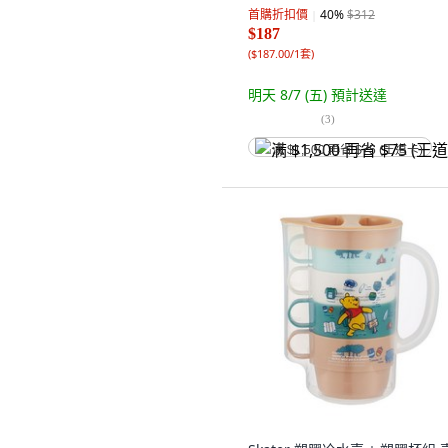
首購折扣價
40
%
$312
$187
(
$187.00/1套
)
明天 8/7 (五)
預計送達
(
3
)
满 $1,500 再省 $75 (王道卡)