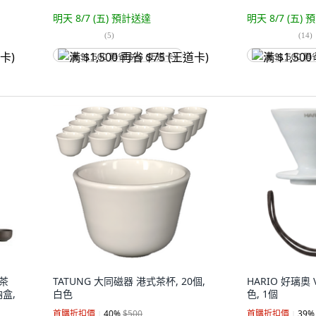
明天 8/7 (五)
預計送達
明天 8/7 (五)
預
(
5
)
(
14
)
满 $1,500 再省 $75 (王道卡)
满 $1,500 再
 茶
TATUNG 大同磁器 港式茶杯, 20個,
HARIO 好璃奧 
納盒,
白色
色, 1個
首購折扣價
40
%
$500
首購折扣價
39
%