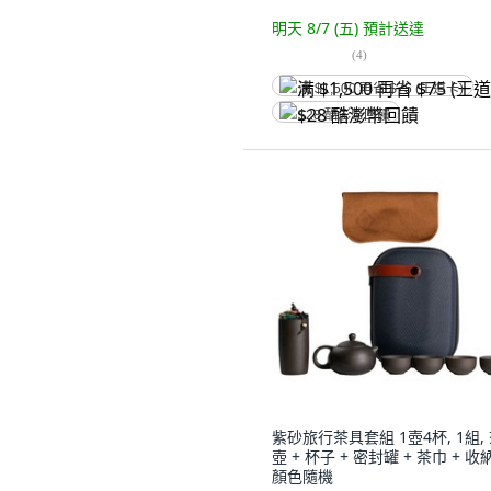
明天 8/7 (五)
預計送達
(
4
)
满 $1,500 再省 $75 (王道卡)
$28 酷澎幣回饋
紫砂旅行茶具套組 1壺4杯, 1組,
壺 + 杯子 + 密封罐 + 茶巾 + 收
顏色隨機