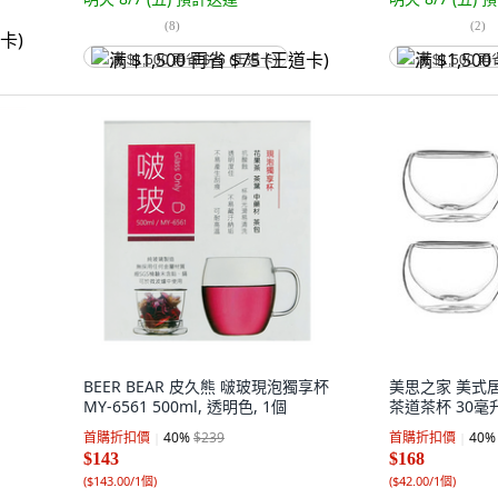
(
8
)
(
2
)
满 $1,500 再省 $75 (王道卡)
满 $1,500 再
BEER BEAR 皮久熊 啵玻現泡獨享杯
美思之家 美式居
MY-6561 500ml, 透明色, 1個
茶道茶杯 30毫升
首購折扣價
40
%
$239
首購折扣價
40
%
$143
$168
(
$143.00/1個
)
(
$42.00/1個
)