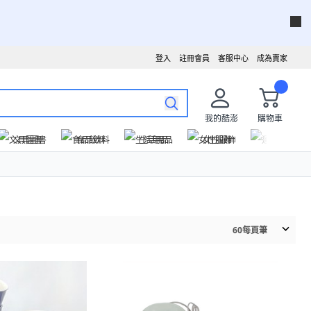
登入
註冊會員
客服中心
成為賣家
我的酷澎
購物車
文具圖書
食品飲料
生活用品
女性服飾
運動戶外
60
每頁筆