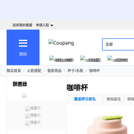
加到我的最愛
申請入駐
全部
類別
爸氣父親節
火箭速配
火箭跨境
酷澎首頁
火箭速配
餐廚用品
杯子/水瓶
咖啡杯
篩選器
咖啡杯
酷澎評分排名
價格最低
價
僅顯示
僅顯示
僅顯示