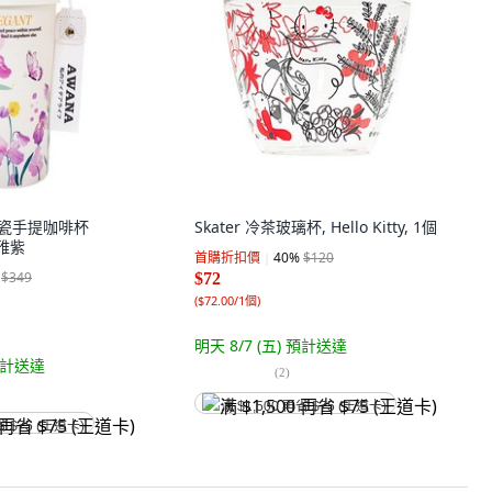
陶瓷手提咖啡杯
Skater 冷茶玻璃杯, Hello Kitty, 1個
優雅紫
首購折扣價
40
%
$120
$349
$72
(
$72.00/1個
)
明天 8/7 (五)
預計送達
計送達
(
2
)
满 $1,500 再省 $75 (王道卡)
省 $75 (王道卡)