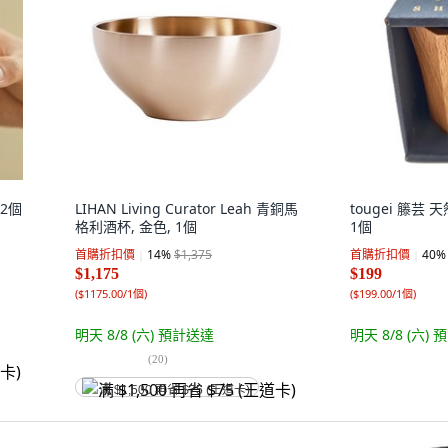
 2個
LIHAN Living Curator Leah 青銅馬
tougei 籐芸 
格利酒杯, 金色, 1個
1個
首購折扣價
14
%
$1,375
首購折扣價
40
%
$1,175
$199
(
$1175.00/1個
)
(
$199.00/1個
)
明天 8/8 (六)
預計送達
明天 8/8 (六)
預
(
20
)
满 $1,500 再省 $75 (王道卡)