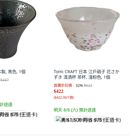
, 黑色, 1個
Tomi CRAFT 日本 江戶硝子 花さか
ずき 清酒杯 茶杯, 淺粉色, 1個
$447
首購折扣價
32
%
$622
$422
(
$422.00/1個
)
計送達
明天 8/8 (六)
預計送達
省 $75 (王道卡)
满 $1,500 再省 $75 (王道卡)