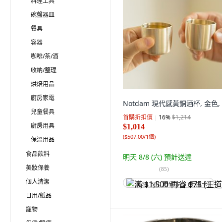
料理工具
碗盤器皿
餐具
容器
咖啡/茶/酒
收納/整理
烘焙用品
廚房家電
Notdam 現代感黃銅酒杯, 金色,
兒童餐具
首購折扣價
16
%
$1,214
廚房用具
$1,014
(
$507.00/1個
)
保溫用品
食品飲料
明天 8/8 (六)
預計送達
美妝保養
(
85
)
個人清潔
满 $1,500 再省 $75 (王道卡)
日用/紙品
寵物