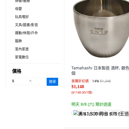
保健/醫療
母嬰
玩具嗜好
文具/圖書/影音
運動/休閒/戶外
服飾
室內家居
家電數位
Tamahashi 日本製造 酒杯, 銀色,
價格
個
$
~
首購折扣價
14
%
$1,348
搜尋
$1,148
(
$1148.00/1個
)
明天 8/8 (六)
預計送達
满 $1,500 再省 $75 (王道卡)