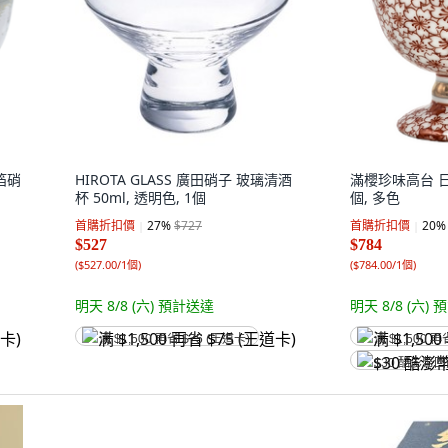
金箔硝
HIROTA GLASS 廣田硝子 玻璃清酒
滿櫻珍味高台 日本製
杯 50ml, 透明色, 1個
個, 多色
首購折扣價
27
%
$727
首購折扣價
20
%
$527
$784
(
$527.00/1個
)
(
$784.00/1個
)
明天 8/8 (六)
預計送達
明天 8/8 (六)
預
满 $1,500 再省 $75 (王道卡)
满 $1,500 再
$30 酷澎幣