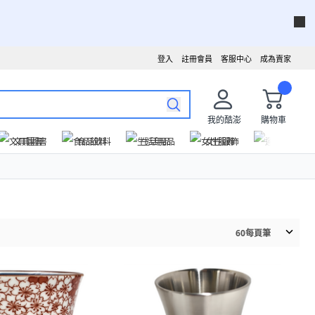
登入
註冊會員
客服中心
成為賣家
我的酷澎
購物車
文具圖書
食品飲料
生活用品
女性服飾
運動戶外
60
每頁筆