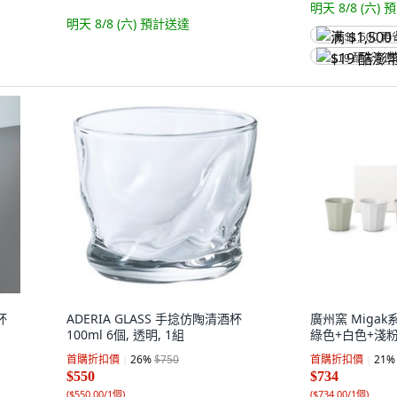
明天 8/8 (六)
預
明天 8/8 (六)
預計送達
满 $1,500 再
$19 酷澎幣
杯
ADERIA GLASS 手捻仿陶清酒杯
廣州窯 Migak
100ml 6個, 透明, 1組
綠色+白色+淺粉
首購折扣價
26
%
$750
首購折扣價
21
%
$550
$734
(
$550.00/1個
)
(
$734.00/1個
)