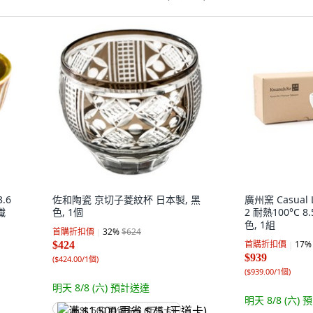
.6
佐和陶瓷 京切子菱紋杯 日本製, 黑
廣州窯 Casual 
織
色, 1個
2 耐熱100°C 
色, 1組
首購折扣價
32
%
$624
首購折扣價
17
%
$424
$939
(
$424.00/1個
)
(
$939.00/1個
)
明天 8/8 (六)
預計送達
明天 8/8 (六)
預
满 $1,500 再省 $75 (王道卡)