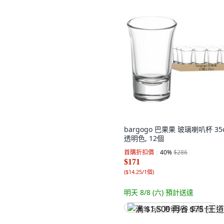
bargogo 巴果果 玻璃喇叭杯 35c.
透明色, 12個
首購折扣價
40
%
$286
$171
(
$14.25/1個
)
明天 8/8 (六)
預計送達
满 $1,500 再省 $75 (王道卡)