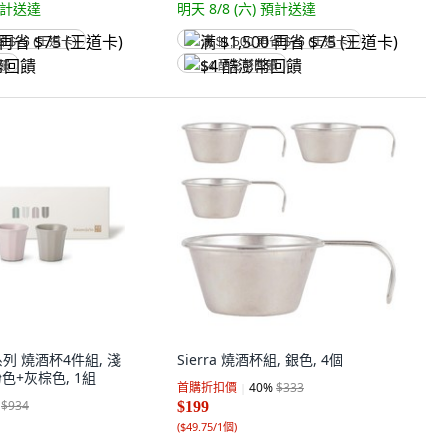
計送達
明天 8/8 (六)
預計送達
省 $75 (王道卡)
满 $1,500 再省 $75 (王道卡)
回饋
$4 酷澎幣回饋
系列 燒酒杯4件組, 淺
Sierra 燒酒杯組, 銀色, 4個
色+灰棕色, 1組
首購折扣價
40
%
$333
$934
$199
(
$49.75/1個
)