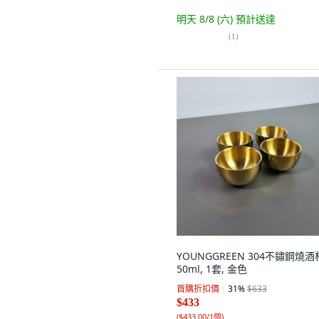
明天 8/8 (六)
預計送達
(
1
)
YOUNGGREEN 304不鏽鋼燒酒
50ml, 1套, 金色
首購折扣價
31
%
$633
$433
(
$433.00/1個
)