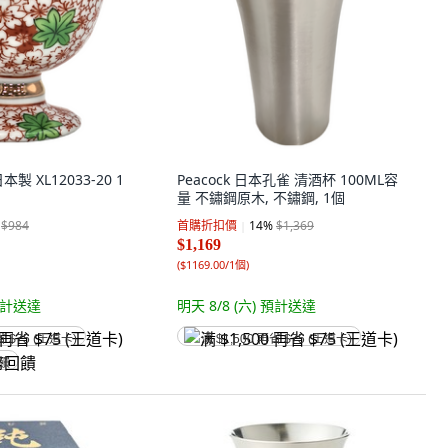
 XL12033-20 1
Peacock 日本孔雀 清酒杯 100ML容
量 不鏽鋼原木, 不鏽鋼, 1個
$984
首購折扣價
14
%
$1,369
$1,169
(
$1169.00/1個
)
計送達
明天 8/8 (六)
預計送達
省 $75 (王道卡)
满 $1,500 再省 $75 (王道卡)
回饋