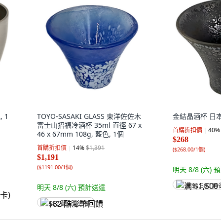
 1
TOYO-SASAKI GLASS 東洋佐佐木
金結晶酒杯 日本製
富士山招福冷酒杯 35ml 直徑 67 x
首購折扣價
40
%
46 x 67mm 108g, 藍色, 1個
$268
首購折扣價
14
%
$1,391
(
$268.00/1個
)
$1,191
(
$1191.00/1個
)
明天 8/8 (六)
預
明天 8/8 (六)
預計送達
满 $1,500 再
$82 酷澎幣回饋