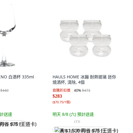
 VINO 白酒杯 335ml
HAULS HOME 冰蹦 耐熱玻璃 迷你
燒酒杯, 清除, 4個
$440
首購折扣價
40
%
$473
$283
(
$70.75/1個
)
計送達
明天 8/8 (六)
預計送達
(
13
)
省 $75 (王道卡)
满 $1,500 再省 $75 (王道卡)