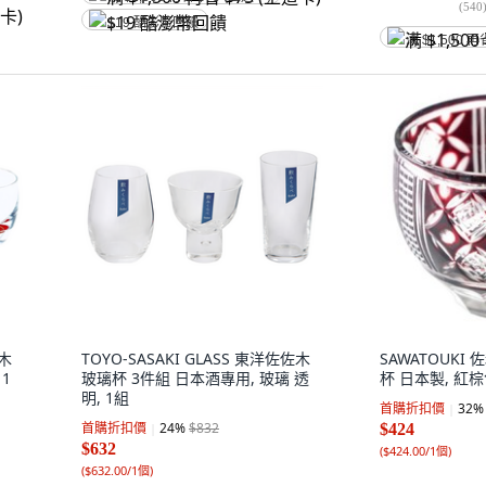
(
540
$19 酷澎幣回饋
满 $1,500 再
佐木
TOYO-SASAKI GLASS 東洋佐佐木
SAWATOUKI
1
玻璃杯 3件組 日本酒專用, 玻璃 透
杯 日本製, 紅棕
明, 1組
首購折扣價
32
%
首購折扣價
24
%
$832
$424
$632
(
$424.00/1個
)
(
$632.00/1個
)