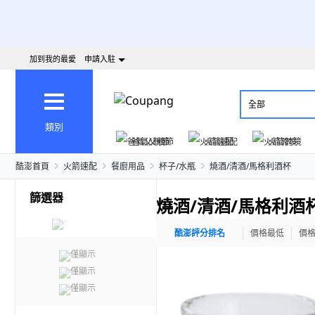
加到我的最愛
申請入駐
全部
類別
爸氣父親節
火箭速配
火箭跨境
酷澎首頁
火箭速配
餐廚用品
杯子/水瓶
燒酒/清酒/馬格利酒杯
篩選器
燒酒/清酒/馬格利酒
酷澎評分排名
價格最低
價
僅顯示
僅顯示
僅顯示