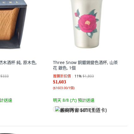
天然木酒杯 純, 原木色,
Three Snow 銅鍍錫變色酒杯, 山茶
花 銀色, 1個
$333
首購折扣價
11
%
$1,803
$1,603
(
$1603.00/1個
)
計送達
明天 8/8 (六)
預計送達
最高再省 $81 (王道卡)