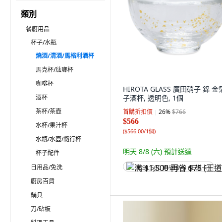
類別
餐廚用品
杯子/水瓶
燒酒/清酒/馬格利酒杯
馬克杯/琺瑯杯
咖啡杯
HIROTA GLASS 廣田硝子 錦 
酒杯
子酒杯, 透明色, 1個
茶杯/茶壺
首購折扣價
26
%
$766
$566
水杯/果汁杯
(
$566.00/1個
)
水瓶/水壺/隨行杯
明天 8/8 (六)
預計送達
杯子配件
日用品/免洗
满 $1,500 再省 $75 (王道卡)
廚房百貨
鍋具
刀/砧板