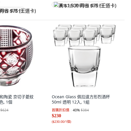
)
满 $1,500 再省 $75 (王道卡)
省 $75 (王道卡)
 佐和陶瓷 京切子菱紋
Ocean Glass 佩拉達方形烈酒杯
色, 1個
50ml 透明 12入, 1組
$624
首購折扣價
40
%
$384
$230
(
$230.00/1個
)