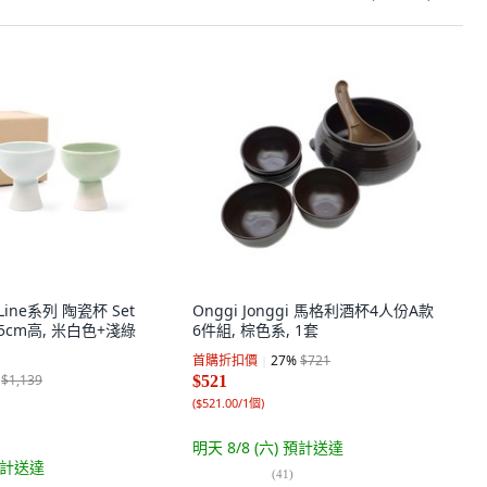
Line系列 陶瓷杯 Set
Onggi Jonggi 馬格利酒杯4人份A款
8.5cm高, 米白色+淺綠
6件組, 棕色系, 1套
首購折扣價
27
%
$721
$1,139
$521
(
$521.00/1個
)
明天 8/8 (六)
預計送達
計送達
(
41
)