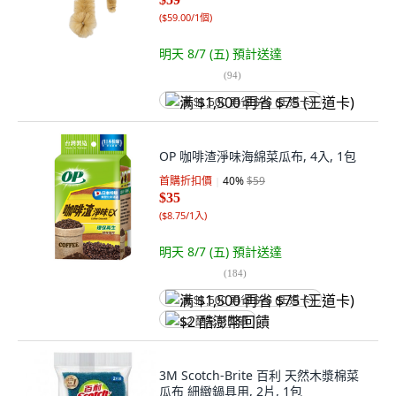
(
$59.00/1個
)
明天 8/7 (五)
預計送達
(
94
)
满 $1,500 再省 $75 (王道卡)
OP 咖啡渣淨味海綿菜瓜布, 4入, 1包
首購折扣價
40
%
$59
$35
(
$8.75/1入
)
明天 8/7 (五)
預計送達
(
184
)
满 $1,500 再省 $75 (王道卡)
$2 酷澎幣回饋
3M Scotch-Brite 百利 天然木漿棉菜
瓜布 細緻鍋具用, 2片, 1包