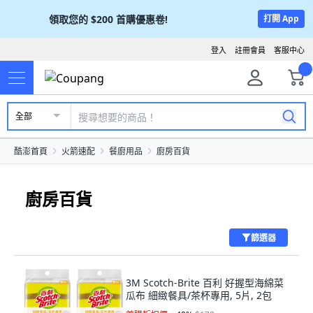
領取您的
$200
首購優惠卷!
打開 App
登入
註冊會員
客服中心
全部
酷澎首頁
火箭速配
餐廚用品
廚房百貨
廚房百貨
篩選器
3M Scotch-Brite 百利 好握型海綿菜
瓜布 細緻餐具/茶杯專用, 5片, 2包