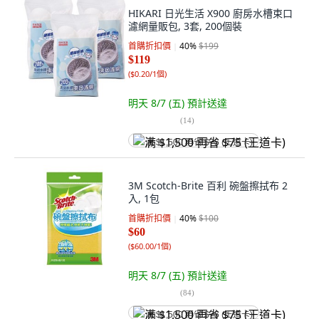
HIKARI 日光生活 X900 廚房水槽束口
濾網量販包, 3套, 200個裝
首購折扣價
40
%
$199
$119
(
$0.20/1個
)
明天 8/7 (五)
預計送達
(
14
)
满 $1,500 再省 $75 (王道卡)
3M Scotch-Brite 百利 碗盤擦拭布 2
入, 1包
首購折扣價
40
%
$100
$60
(
$60.00/1個
)
明天 8/7 (五)
預計送達
(
84
)
满 $1,500 再省 $75 (王道卡)