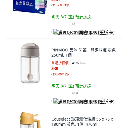
(
$107.00/1個
)
明天 8/7 (五)
預計送達
(
5
)
满 $1,500 再省 $75 (王道卡)
PINMOO 品沐 勺蓋一體調味罐 灰色,
250ml, 1個
首購折扣價
41
%
$51
$30
(
$30.00/1個
)
明天 8/7 (五)
預計送達
(
83
)
满 $1,500 再省 $75 (王道卡)
Couselect 玻璃霧化油瓶 55 x 75 x
180mm 黃色, 1個, 470ml