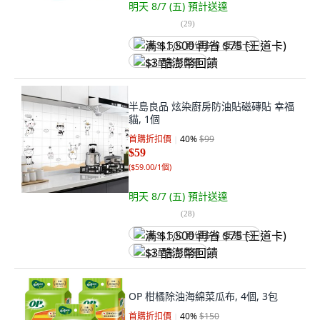
明天 8/7 (五)
預計送達
(
29
)
满 $1,500 再省 $75 (王道卡)
$3 酷澎幣回饋
半島良品 炫染廚房防油貼磁磚貼 幸福
貓, 1個
首購折扣價
40
%
$99
$59
(
$59.00/1個
)
明天 8/7 (五)
預計送達
(
28
)
满 $1,500 再省 $75 (王道卡)
$3 酷澎幣回饋
OP 柑橘除油海綿菜瓜布, 4個, 3包
首購折扣價
40
%
$150