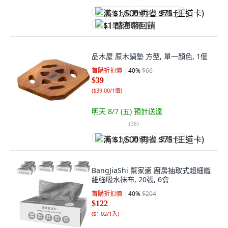
满 $1,500 再省 $75 (王道卡)
$1 酷澎幣回饋
品木屋 原木鍋墊 方型, 單一顏色, 1個
首購折扣價
40
%
$66
$39
(
$39.00/1個
)
明天 8/7 (五)
預計送達
(
38
)
满 $1,500 再省 $75 (王道卡)
BangJiaShi 幫家適 廚房抽取式超細纖
維強吸水抹布, 20張, 6盒
首購折扣價
40
%
$204
$122
(
$1.02/1入
)