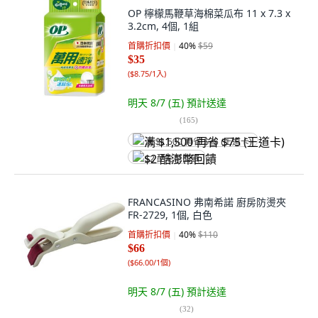
OP 檸檬馬鞭草海棉菜瓜布 11 x 7.3 x
3.2cm, 4個, 1組
首購折扣價
40
%
$59
$35
(
$8.75/1入
)
明天 8/7 (五)
預計送達
(
165
)
满 $1,500 再省 $75 (王道卡)
$2 酷澎幣回饋
FRANCASINO 弗南希諾 廚房防燙夾
FR-2729, 1個, 白色
首購折扣價
40
%
$110
$66
(
$66.00/1個
)
明天 8/7 (五)
預計送達
(
32
)