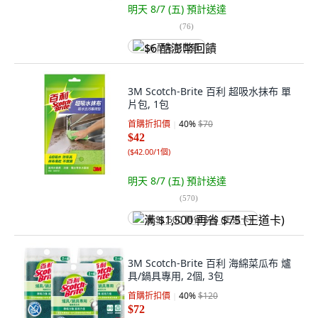
明天 8/7 (五)
預計送達
(
76
)
$6 酷澎幣回饋
3M Scotch-Brite 百利 超吸水抹布 單
片包, 1包
首購折扣價
40
%
$70
$42
(
$42.00/1個
)
明天 8/7 (五)
預計送達
(
570
)
满 $1,500 再省 $75 (王道卡)
3M Scotch-Brite 百利 海綿菜瓜布 爐
具/鍋具專用, 2個, 3包
首購折扣價
40
%
$120
$72