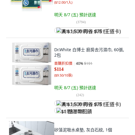
(
$12.00/1入
)
明天 8/7 (五)
預計送達
(
3794
)
满 $1,500 再省 $75 (王道卡)
Dr.White 白博士 廚房去污濕巾, 60張,
2包
首購折扣價
40
%
$191
$114
(
$9.50/10張
)
明天 8/7 (五)
預計送達
(
242
)
满 $1,500 再省 $75 (王道卡)
$1 酷澎幣回饋
矽藻泥吸水桌墊, 灰白石紋, 1個