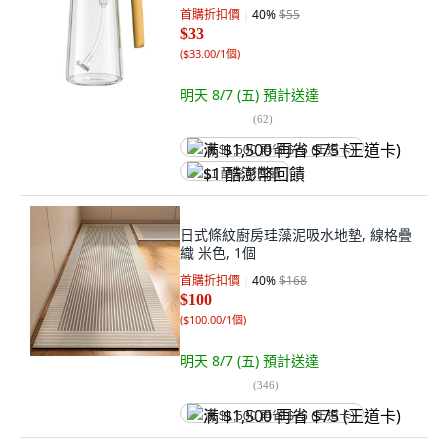
首購折扣價
40
%
$55
$33
(
$33.00/1個
)
明天 8/7 (五)
預計送達
(
62
)
满 $1,500 再省 $75 (王道卡)
$1 酷澎幣回饋
日式條紋廚房珪藻泥吸水地墊, 線格疊
織 米色, 1個
首購折扣價
40
%
$168
$100
(
$100.00/1個
)
明天 8/7 (五)
預計送達
(
346
)
满 $1,500 再省 $75 (王道卡)