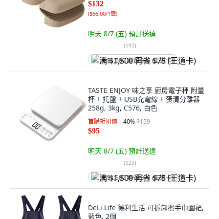
$132
(
$66.00/1個
)
明天 8/7 (五)
預計送達
(
192
)
满 $1,500 再省 $75 (王道卡)
TASTE ENJOY 味之享 廚房電子秤 附量
杯 + 托盤 + USB充電線 + 蛋清分離器
258g, 3kg, C576, 白色
首購折扣價
40
%
$159
$95
明天 8/7 (五)
預計送達
(
125
)
满 $1,500 再省 $75 (王道卡)
DeLi Life 德利生活 可拆卸擦手巾圍裙,
藍色, 2個