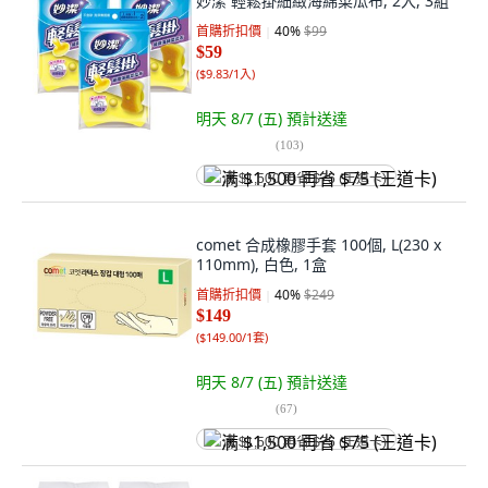
妙潔 輕鬆掛細緻海綿菜瓜布, 2入, 3組
首購折扣價
40
%
$99
$59
(
$9.83/1入
)
明天 8/7 (五)
預計送達
(
103
)
满 $1,500 再省 $75 (王道卡)
comet 合成橡膠手套 100個, L(230 x
110mm), 白色, 1盒
首購折扣價
40
%
$249
$149
(
$149.00/1套
)
明天 8/7 (五)
預計送達
(
67
)
满 $1,500 再省 $75 (王道卡)