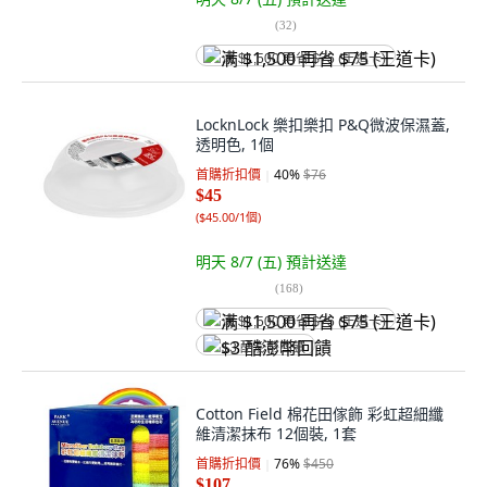
(
32
)
满 $1,500 再省 $75 (王道卡)
LocknLock 樂扣樂扣 P&Q微波保濕蓋,
透明色, 1個
首購折扣價
40
%
$76
$45
(
$45.00/1個
)
明天 8/7 (五)
預計送達
(
168
)
满 $1,500 再省 $75 (王道卡)
$3 酷澎幣回饋
Cotton Field 棉花田傢飾 彩虹超細纖
維清潔抹布 12個裝, 1套
首購折扣價
76
%
$450
$107