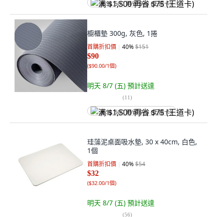
满 $1,500 再省 $75 (王道卡)
櫥櫃墊 300g, 灰色, 1捲
首購折扣價
40
%
$151
$90
(
$90.00/1個
)
明天 8/7 (五)
預計送達
(
11
)
满 $1,500 再省 $75 (王道卡)
珪藻泥桌面吸水墊, 30 x 40cm, 白色,
1個
首購折扣價
40
%
$54
$32
(
$32.00/1個
)
明天 8/7 (五)
預計送達
(
56
)