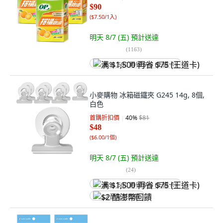
$90
(
$7.50/1入
)
明天 8/7 (五)
預計送達
(
1163
)
满 $1,500 再省 $75 (王道卡)
小麥購物 冰箱磁鐵夾 G245 14g, 8個,
白色
首購折扣價
40
%
$81
$48
(
$6.00/1個
)
明天 8/7 (五)
預計送達
(
24
)
满 $1,500 再省 $75 (王道卡)
$2 酷澎幣回饋