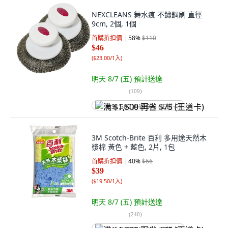
NEXCLEANS 舞水痕 不鏽鋼刷 直徑
9cm, 2個, 1個
首購折扣價
58
%
$110
$46
(
$23.00/1入
)
明天 8/7 (五)
預計送達
(
109
)
满 $1,500 再省 $75 (王道卡)
3M Scotch-Brite 百利 多用途天然木
漿棉 黃色 + 藍色, 2片, 1包
首購折扣價
40
%
$66
$39
(
$19.50/1入
)
明天 8/7 (五)
預計送達
(
240
)