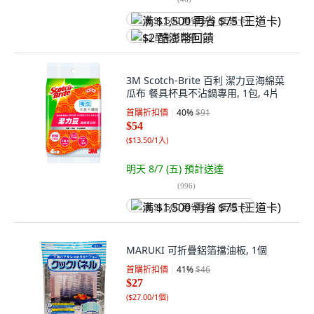
满 $1,500 再省 $75 (王道卡)
$2 酷澎幣回饋
3M Scotch-Brite 百利 潔力豆海綿菜
瓜布 餐具杯具不沾鍋專用, 1包, 4片
首購折扣價
40
%
$91
$54
(
$13.50/1入
)
明天 8/7 (五)
預計送達
(
996
)
满 $1,500 再省 $75 (王道卡)
MARUKI 可折疊鋁箔擋油板, 1個
首購折扣價
41
%
$46
$27
(
$27.00/1個
)