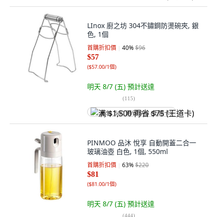
LInox 廚之坊 304不鏽鋼防燙碗夾, 銀
色, 1個
首購折扣價
40
%
$96
$57
(
$57.00/1個
)
明天 8/7 (五)
預計送達
(
115
)
满 $1,500 再省 $75 (王道卡)
PINMOO 品沐 悅享 自動開蓋二合一
玻璃油壺 白色, 1個, 550ml
首購折扣價
63
%
$220
$81
(
$81.00/1個
)
明天 8/7 (五)
預計送達
(
444
)