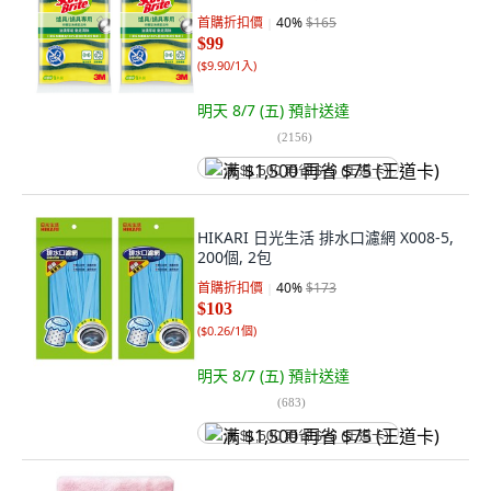
首購折扣價
40
%
$165
$99
(
$9.90/1入
)
明天 8/7 (五)
預計送達
(
2156
)
满 $1,500 再省 $75 (王道卡)
HIKARI 日光生活 排水口濾網 X008-5,
200個, 2包
首購折扣價
40
%
$173
$103
(
$0.26/1個
)
明天 8/7 (五)
預計送達
(
683
)
满 $1,500 再省 $75 (王道卡)