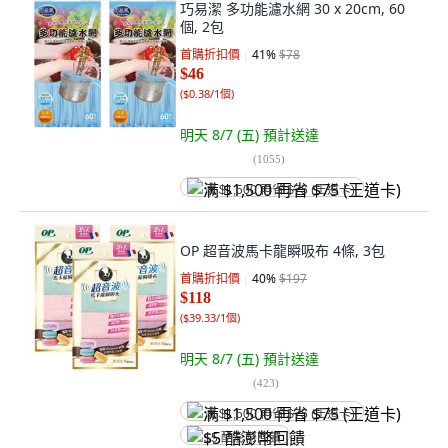
巧易潔 多功能濾水網 30 x 20cm, 60
個, 2包
首購折扣價
41
%
$78
$46
(
$0.38/1個
)
明天 8/7 (五)
預計送達
(
1055
)
满 $1,500 再省 $75 (王道卡)
OP 超音波馬卡龍瞬吸布 4條, 3包
首購折扣價
40
%
$197
$118
(
$39.33/1個
)
明天 8/7 (五)
預計送達
(
423
)
满 $1,500 再省 $75 (王道卡)
$5 酷澎幣回饋