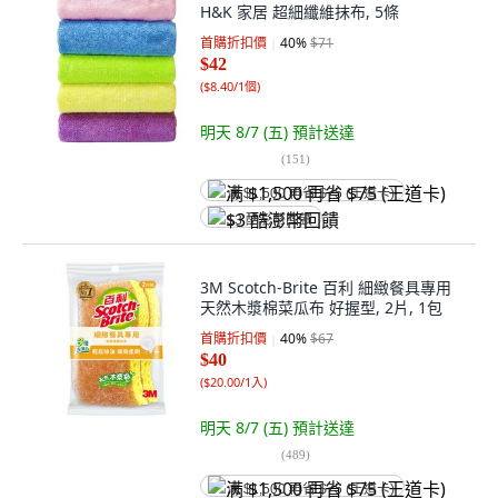
H&K 家居 超細纖維抹布, 5條
首購折扣價
40
%
$71
$42
(
$8.40/1個
)
明天 8/7 (五)
預計送達
(
151
)
满 $1,500 再省 $75 (王道卡)
$3 酷澎幣回饋
3M Scotch-Brite 百利 細緻餐具專用
天然木漿棉菜瓜布 好握型, 2片, 1包
首購折扣價
40
%
$67
$40
(
$20.00/1入
)
明天 8/7 (五)
預計送達
(
489
)
满 $1,500 再省 $75 (王道卡)