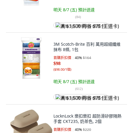
明天 8/7 (五)
預計送達
(
84
)
满 $1,500 再省 $75 (王道卡)
3M Scotch-Brite 百利 萬用超細纖維
抹布 8條, 1包
首購折扣價
40
%
$164
$98
(
$98.00/1個
)
明天 8/7 (五)
預計送達
(
612
)
满 $1,500 再省 $75 (王道卡)
LocknLock 樂扣樂扣 超防滑矽膠隔熱
手套 CKT235, 奶茶色, 2個
首購折扣價
40
%
$220