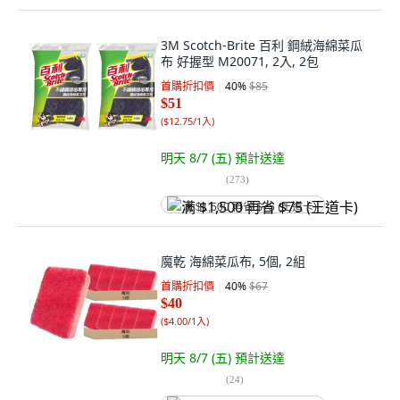
3M Scotch-Brite 百利 鋼絨海綿菜瓜
布 好握型 M20071, 2入, 2包
首購折扣價
40
%
$85
$51
(
$12.75/1入
)
明天 8/7 (五)
預計送達
(
273
)
满 $1,500 再省 $75 (王道卡)
魔乾 海綿菜瓜布, 5個, 2組
首購折扣價
40
%
$67
$40
(
$4.00/1入
)
明天 8/7 (五)
預計送達
(
24
)