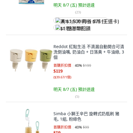
明天 8/7 (五)
預計送達
(
23
)
满 $1,500 再省 $75 (王道卡)
$1 酷澎幣回饋
Reddot 紅點生活 不滴漏自動開合可清
洗倒油嘴, 奶油白 + 日落黃 + 牛油綠, 3
個
首購折扣價
40
%
$199
$119
(
$39.67/1個
)
明天 8/7 (五)
預計送達
(
5
)
Simba 小獅王辛巴 旋轉式奶瓶刷 豬
毛, 1組, 粉綠色
首購折扣價
40
%
$99
$59