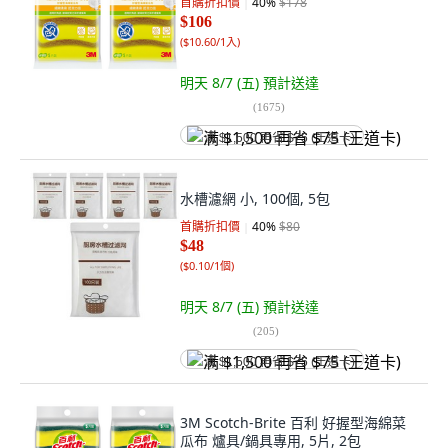
首購折扣價
40
%
$178
$106
(
$10.60/1入
)
明天 8/7 (五)
預計送達
(
1675
)
满 $1,500 再省 $75 (王道卡)
水槽濾網 小, 100個, 5包
首購折扣價
40
%
$80
$48
(
$0.10/1個
)
明天 8/7 (五)
預計送達
(
205
)
满 $1,500 再省 $75 (王道卡)
3M Scotch-Brite 百利 好握型海綿菜
瓜布 爐具/鍋具專用, 5片, 2包