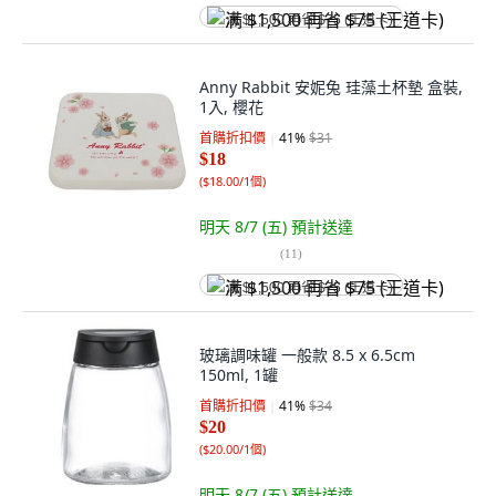
满 $1,500 再省 $75 (王道卡)
Anny Rabbit 安妮兔 珪藻土杯墊 盒裝,
1入, 櫻花
首購折扣價
41
%
$31
$18
(
$18.00/1個
)
明天 8/7 (五)
預計送達
(
11
)
满 $1,500 再省 $75 (王道卡)
玻璃調味罐 一般款 8.5 x 6.5cm
150ml, 1罐
首購折扣價
41
%
$34
$20
(
$20.00/1個
)
明天 8/7 (五)
預計送達