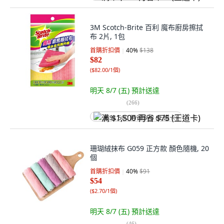
3M Scotch-Brite 百利 魔布廚房擦拭
布 2片, 1包
首購折扣價
40
%
$138
$82
(
$82.00/1個
)
明天 8/7 (五)
預計送達
(
266
)
满 $1,500 再省 $75 (王道卡)
珊瑚絨抹布 G059 正方款 顏色隨機, 20
個
首購折扣價
40
%
$91
$54
(
$2.70/1個
)
明天 8/7 (五)
預計送達
(
46
)