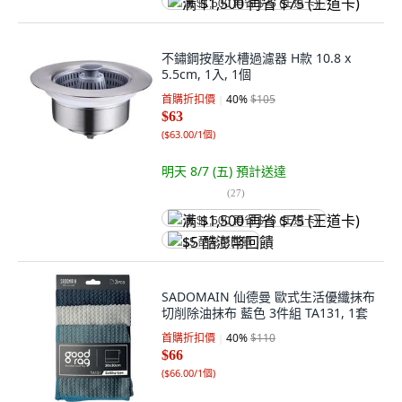
满 $1,500 再省 $75 (王道卡)
不鏽鋼按壓水槽過濾器 H款 10.8 x
5.5cm, 1入, 1個
首購折扣價
40
%
$105
$63
(
$63.00/1個
)
明天 8/7 (五)
預計送達
(
27
)
满 $1,500 再省 $75 (王道卡)
$5 酷澎幣回饋
SADOMAIN 仙德曼 歐式生活優纖抹布
切削除油抹布 藍色 3件組 TA131, 1套
首購折扣價
40
%
$110
$66
(
$66.00/1個
)