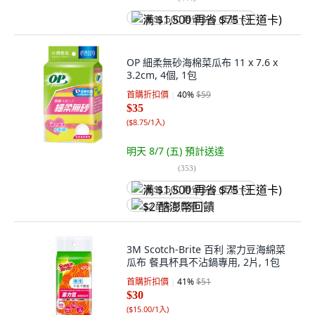
满 $1,500 再省 $75 (王道卡)
OP 細柔無砂海棉菜瓜布 11 x 7.6 x
3.2cm, 4個, 1包
首購折扣價
40
%
$59
$35
(
$8.75/1入
)
明天 8/7 (五)
預計送達
(
353
)
满 $1,500 再省 $75 (王道卡)
$2 酷澎幣回饋
3M Scotch-Brite 百利 潔力豆海綿菜
瓜布 餐具杯具不沾鍋專用, 2片, 1包
首購折扣價
41
%
$51
$30
(
$15.00/1入
)