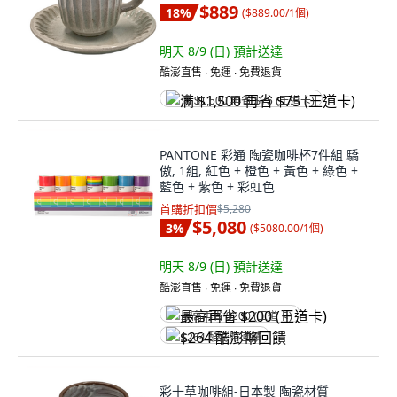
$889
18
%
(
$889.00/1個
)
明天 8/9 (日)
預計送達
酷澎直售 ∙ 免運 ∙ 免費退貨
满 $1,500 再省 $75 (王道卡)
PANTONE 彩通 陶瓷咖啡杯7件組 驕
傲, 1組, 紅色 + 橙色 + 黃色 + 綠色 +
藍色 + 紫色 + 彩虹色
首購折扣價
$5,280
$5,080
3
%
(
$5080.00/1個
)
明天 8/9 (日)
預計送達
酷澎直售 ∙ 免運 ∙ 免費退貨
最高再省 $200 (王道卡)
$264 酷澎幣回饋
彩十草咖啡組-日本製 陶瓷材質