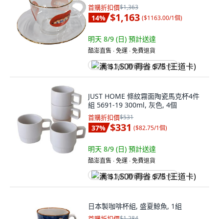
首購折扣價
$1,363
$1,163
14
%
(
$1163.00/1個
)
明天 8/9 (日)
預計送達
酷澎直售 ∙ 免運 ∙ 免費退貨
满 $1,500 再省 $75 (王道卡)
JUST HOME 條紋霧面陶瓷馬克杯4件
組 5691-19 300ml, 灰色, 4個
首購折扣價
$531
$331
37
%
(
$82.75/1個
)
明天 8/9 (日)
預計送達
酷澎直售 ∙ 免運 ∙ 免費退貨
满 $1,500 再省 $75 (王道卡)
日本製咖啡杯組, 盛夏鯨魚, 1組
首購折扣價
$1,284