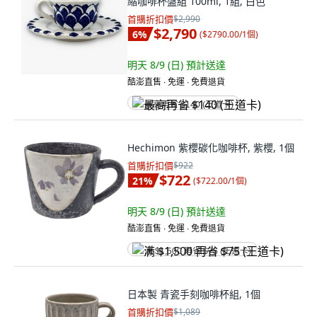
縮咖啡杯盤組 100ml, 1組, 白色
首購折扣價
$2,990
$2,790
6
%
(
$2790.00/1個
)
明天 8/9 (日)
預計送達
酷澎直售 ∙ 免運 ∙ 免費退貨
最高再省 $140 (王道卡)
Hechimon 紫櫻碳化咖啡杯, 紫櫻, 1個
首購折扣價
$922
$722
21
%
(
$722.00/1個
)
明天 8/9 (日)
預計送達
酷澎直售 ∙ 免運 ∙ 免費退貨
满 $1,500 再省 $75 (王道卡)
日本製 青瓷手刻咖啡杯組, 1個
首購折扣價
$1,089