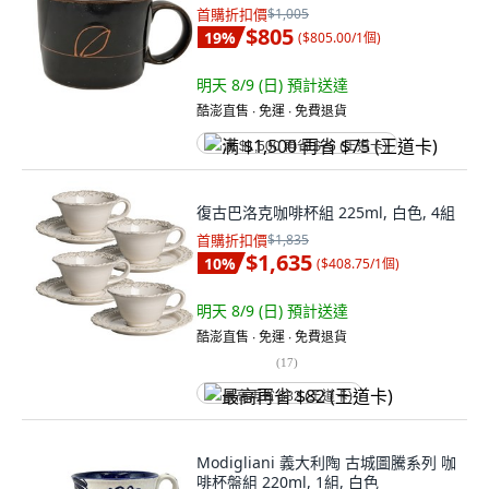
首購折扣價
$1,005
$805
19
%
(
$805.00/1個
)
明天 8/9 (日)
預計送達
酷澎直售 ∙ 免運 ∙ 免費退貨
满 $1,500 再省 $75 (王道卡)
復古巴洛克咖啡杯組 225ml, 白色, 4組
首購折扣價
$1,835
$1,635
10
%
(
$408.75/1個
)
明天 8/9 (日)
預計送達
酷澎直售 ∙ 免運 ∙ 免費退貨
(
17
)
最高再省 $82 (王道卡)
Modigliani 義大利陶 古城圖騰系列 咖
啡杯盤組 220ml, 1組, 白色