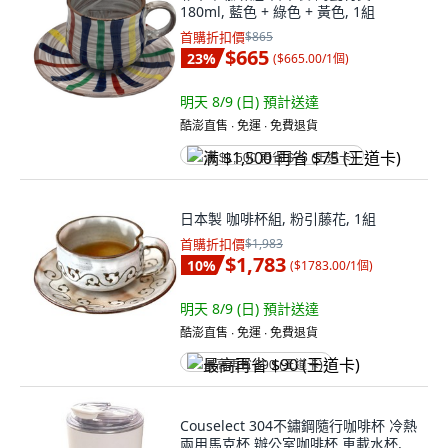
180ml, 藍色 + 綠色 + 黃色, 1組
首購折扣價
$865
$665
23
%
(
$665.00/1個
)
明天 8/9 (日)
預計送達
酷澎直售 ∙ 免運 ∙ 免費退貨
满 $1,500 再省 $75 (王道卡)
日本製 咖啡杯組, 粉引藤花, 1組
首購折扣價
$1,983
$1,783
10
%
(
$1783.00/1個
)
明天 8/9 (日)
預計送達
酷澎直售 ∙ 免運 ∙ 免費退貨
最高再省 $90 (王道卡)
Couselect 304不鏽鋼隨行咖啡杯 冷熱
兩用馬克杯 辦公室咖啡杯 車載水杯,