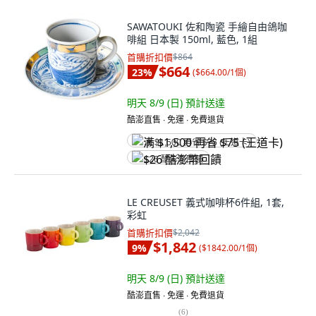
SAWATOUKI 佐和陶瓷 手繪自由鴿咖
啡組 日本製 150ml, 藍色, 1組
首購折扣價
$864
$664
23
%
(
$664.00/1個
)
明天 8/9 (日)
預計送達
酷澎直售 ∙ 免運 ∙ 免費退貨
满 $1,500 再省 $75 (王道卡)
$26 酷澎幣回饋
LE CREUSET 義式咖啡杯6件組, 1套,
彩虹
首購折扣價
$2,042
$1,842
9
%
(
$1842.00/1個
)
明天 8/9 (日)
預計送達
酷澎直售 ∙ 免運 ∙ 免費退貨
(
6
)