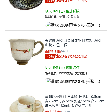
$945
17
%
(
$945.00/1個
)
明天 8/9 (日)
預計送達
酷澎直售 ∙ 免運 ∙ 免費退貨
满 $1,500 再省 $75 (王道卡)
美濃燒 粉引山吹咖啡杯 日本製, 粉引
山吹 灰色, 1個
首購折扣價
$461
$276
40
%
(
$276.00/1個
)
明天 8/9 (日)
預計送達
酷澎直售 ∙ WOW免運 ∙ 免費退貨
满 $1,500 再省 $75 (王道卡)
黃瀨戶杯盤組-日本製 杯把長10.5cm
寬7.7cm 高6.5cm 盤寬15cm 高2.5cm
滿水容量180mL 陶瓷材質, 1組
$1,005