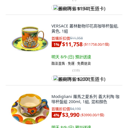
最高再省 $194 (王道卡)
VERSACE 叢林動物印花高咖啡杯盤組,
黃色, 1組
首購折扣價
$11,958
$11,758
1
%
(
$11758.00/1個
)
明天 8/9 (日)
預計送達
酷澎直售 ∙ 免運 ∙ 免費退貨
(
110
)
最高再省 $200 (王道卡)
Modigliani 羅馬之愛系列 義大利陶 咖
啡杯盤組 200ml, 1組, 混和顏色
首購折扣價
$4,190
$3,990
4
%
(
$3990.00/1個
)
明天 8/9 (日)
預計送達