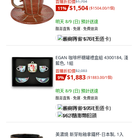
首購折扣價
$1,704
$1,504
11
%
(
$1504.00/1個
)
明天 8/9 (日)
預計送達
酷澎直售 ∙ 免運 ∙ 免費退貨
最高再省 $76 (王道卡)
EGAN 咖啡杯糖罐禮盒組 4300184, 淺
藍色, 1組
首購折扣價
$2,083
$1,883
9
%
(
$1883.00/1個
)
明天 8/9 (日)
預計送達
酷澎直售 ∙ 免運 ∙ 免費退貨
最高再省 $95 (王道卡)
$62 酷澎幣回饋
美濃燒 新芽貽釉拿鐵杯-日本製, 1入