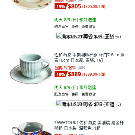
首購折扣價
$805
19
%
(
$805.00/1個
)
明天 8/9 (日)
預計送達
酷澎直售 ∙ 免運 ∙ 免費退貨
满 $1,500 再省 $75 (王道卡)
佐和陶瓷 手刻咖啡杯組 杯口7.8cm 盤
寬16cm 日本產, 青瓷, 1組
首購折扣價
$1,089
$889
18
%
(
$889.00/1個
)
明天 8/9 (日)
預計送達
酷澎直售 ∙ 免運 ∙ 免費退貨
满 $1,500 再省 $75 (王道卡)
SAWATOUKI 佐和陶瓷 美濃燒 繪金杯
盤組 日本製, 深藍色, 1組