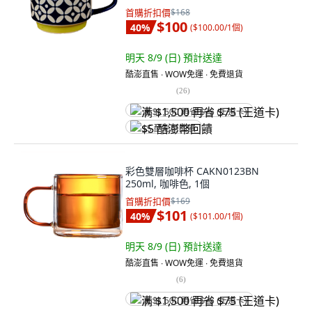
首購折扣價
$168
$100
40
%
(
$100.00/1個
)
明天 8/9 (日)
預計送達
酷澎直售 ∙ WOW免運 ∙ 免費退貨
(
26
)
满 $1,500 再省 $75 (王道卡)
$5 酷澎幣回饋
彩色雙層咖啡杯 CAKN0123BN
250ml, 咖啡色, 1個
首購折扣價
$169
$101
40
%
(
$101.00/1個
)
明天 8/9 (日)
預計送達
酷澎直售 ∙ WOW免運 ∙ 免費退貨
(
6
)
满 $1,500 再省 $75 (王道卡)