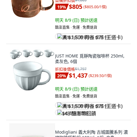
首購折扣價
$1,005
$805
19
%
(
$805.00/1個
)
明天 8/9 (日)
預計送達
酷澎直售 ∙ 免運 ∙ 免費退貨
满 $1,500 再省 $75 (王道卡)
JUST HOME 覓靜陶瓷咖啡杯 250ml,
柔灰色, 6個
折扣後價格
$1,797
$1,437
20
%
(
$239.50/1個
)
明天 8/9 (日)
預計送達
酷澎直售 ∙ 免運 ∙ 免費退貨
满 $1,500 再省 $75 (王道卡)
$43 酷澎幣回饋
Modigliani 義大利陶 古城圖騰系列 濃