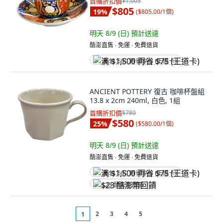
首購折扣價
$1,005
$805
19
%
(
$805.00/1個
)
明天 8/9 (日)
預計送達
酷澎直售 ∙ 免運 ∙ 免費退貨
满 $1,500 再省 $75 (王道卡)
ANCIENT POTTERY 復古 咖啡杯盤組
13.8 x 2cm 240ml, 白色, 1組
首購折扣價
$780
$580
25
%
(
$580.00/1個
)
明天 8/9 (日)
預計送達
酷澎直售 ∙ 免運 ∙ 免費退貨
满 $1,500 再省 $75 (王道卡)
$23 酷澎幣回饋
2
3
4
5
1