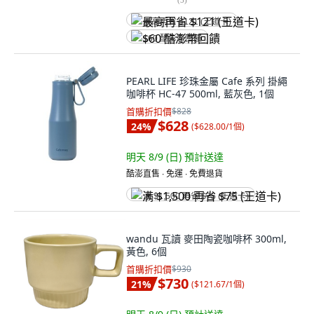
最高再省 $121 (王道卡)
$60 酷澎幣回饋
PEARL LIFE 珍珠金屬 Cafe 系列 掛繩
咖啡杯 HC-47 500ml, 藍灰色, 1個
首購折扣價
$828
$628
24
%
(
$628.00/1個
)
明天 8/9 (日)
預計送達
酷澎直售 ∙ 免運 ∙ 免費退貨
满 $1,500 再省 $75 (王道卡)
wandu 瓦讀 麥田陶瓷咖啡杯 300ml,
黃色, 6個
首購折扣價
$930
$730
21
%
(
$121.67/1個
)