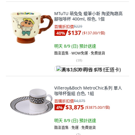
MTuTU 萌兔兔 蠟筆小新 陶瓷陶趣高
腳咖啡杯 400ml, 棕色, 1個
首購折扣價
$229
$137
40
%
(
$137.00/1個
)
明天 8/9 (日)
預計送達
酷澎直售 ∙ WOW免運 ∙ 免費退貨
(
18
)
满 $1,500 再省 $75 (王道卡)
Villeroy&Boch MetroChic系列 單人
咖啡杯盤組 白色, 1組
首購折扣價
$4,075
$3,875
4
%
(
$3875.00/1個
)
明天 8/9 (日)
預計送達
酷澎直售 ∙ 免運 ∙ 免費退貨
(
7
)