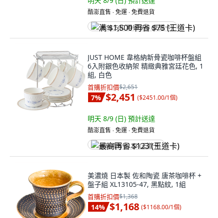
明天 8/9 (日)
預計送達
酷澎直售 ∙ 免運 ∙ 免費退貨
满 $1,500 再省 $75 (王道卡)
JUST HOME 韋格納新骨瓷咖啡杯盤組
6入附銀色收納架 精緻典雅宮廷花色, 1
組, 白色
首購折扣價
$2,651
$2,451
7
%
(
$2451.00/1個
)
明天 8/9 (日)
預計送達
酷澎直售 ∙ 免運 ∙ 免費退貨
最高再省 $123 (王道卡)
美濃燒 日本製 佐和陶瓷 唐茶咖啡杯 +
盤子組 XL13105-47, 黑點紋, 1組
首購折扣價
$1,368
$1,168
14
%
(
$1168.00/1個
)