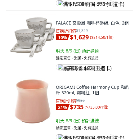
满 $1,500 再省 $75 (王道卡)
PALACE 宮殿風 咖啡杯盤組, 白色, 2組
首購折扣價
$1,829
$1,629
10
%
(
$814.50/1個
)
明天 8/9 (日)
預計送達
酷澎直售 ∙ 免運 ∙ 免費退貨
最高再省 $82 (王道卡)
ORIGAMI Coffee Harmony Cup 和韵
杯 320ml, 霧粉紅, 1個
首購折扣價
$935
$735
21
%
(
$735.00/1個
)
明天 8/9 (日)
預計送達
酷澎直售 ∙ 免運 ∙ 免費退貨
满 $1,500 再省 $75 (王道卡)