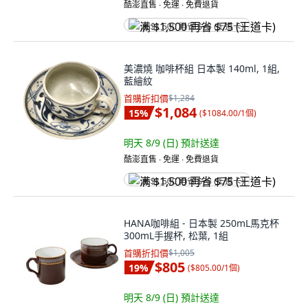
酷澎直售 ∙ 免運 ∙ 免費退貨
满 $1,500 再省 $75 (王道卡)
美濃燒 咖啡杯組 日本製 140ml, 1組,
藍繪紋
首購折扣價
$1,284
$1,084
15
%
(
$1084.00/1個
)
明天 8/9 (日)
預計送達
酷澎直售 ∙ 免運 ∙ 免費退貨
满 $1,500 再省 $75 (王道卡)
HANA咖啡組 - 日本製 250mL馬克杯
300mL手握杯, 松葉, 1組
首購折扣價
$1,005
$805
19
%
(
$805.00/1個
)
明天 8/9 (日)
預計送達