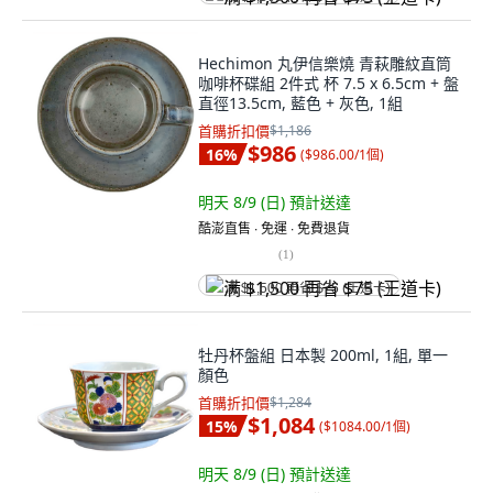
Hechimon 丸伊信樂燒 青萩雕紋直筒
咖啡杯碟組 2件式 杯 7.5 x 6.5cm + 盤
直徑13.5cm, 藍色 + 灰色, 1組
首購折扣價
$1,186
$986
16
%
(
$986.00/1個
)
明天 8/9 (日)
預計送達
酷澎直售 ∙ 免運 ∙ 免費退貨
(
1
)
满 $1,500 再省 $75 (王道卡)
牡丹杯盤組 日本製 200ml, 1組, 單一
顏色
首購折扣價
$1,284
$1,084
15
%
(
$1084.00/1個
)
明天 8/9 (日)
預計送達