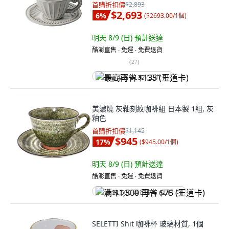
首購折扣價
$2,893
$2,693
6
%
(
$2693.00/1個
)
明天 8/9 (日)
預計送達
酷澎直售 ∙ 免運 ∙ 免費退貨
(
27
)
最高再省 $135 (王道卡)
美濃燒 灰釉刻紋咖啡組 日本製 1組, 灰
釉色
首購折扣價
$1,145
$945
17
%
(
$945.00/1個
)
明天 8/9 (日)
預計送達
酷澎直售 ∙ 免運 ∙ 免費退貨
满 $1,500 再省 $75 (王道卡)
SELETTI Shit 咖啡杯 玻璃材質, 1個