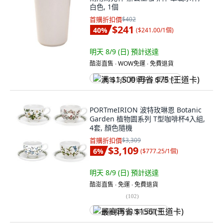
白色, 1個
首購折扣價
$402
$241
40
%
(
$241.00/1個
)
明天 8/9 (日)
預計送達
酷澎直售 ∙ WOW免運 ∙ 免費退貨
满 $1,500 再省 $75 (王道卡)
PORTmeIRION 波特玫琳恩 Botanic
Garden 植物園系列 T型咖啡杯4入組,
4套, 顏色隨機
首購折扣價
$3,309
$3,109
6
%
(
$777.25/1個
)
明天 8/9 (日)
預計送達
酷澎直售 ∙ 免運 ∙ 免費退貨
(
102
)
最高再省 $156 (王道卡)