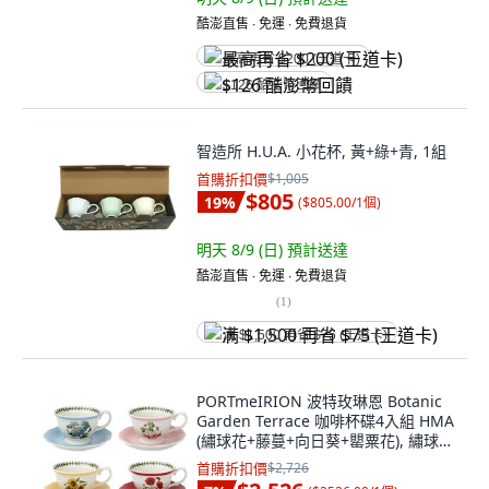
酷澎直售 ∙ 免運 ∙ 免費退貨
最高再省 $200 (王道卡)
$126 酷澎幣回饋
智造所 H.U.A. 小花杯, 黃+綠+青, 1組
首購折扣價
$1,005
$805
19
%
(
$805.00/1個
)
明天 8/9 (日)
預計送達
酷澎直售 ∙ 免運 ∙ 免費退貨
(
1
)
满 $1,500 再省 $75 (王道卡)
PORTmeIRION 波特玫琳恩 Botanic
Garden Terrace 咖啡杯碟4入組 HMA
(繡球花+藤蔓+向日葵+罌粟花), 繡球花
+ 曼陀羅 + 向日葵 + 罌粟花, 1組
首購折扣價
$2,726