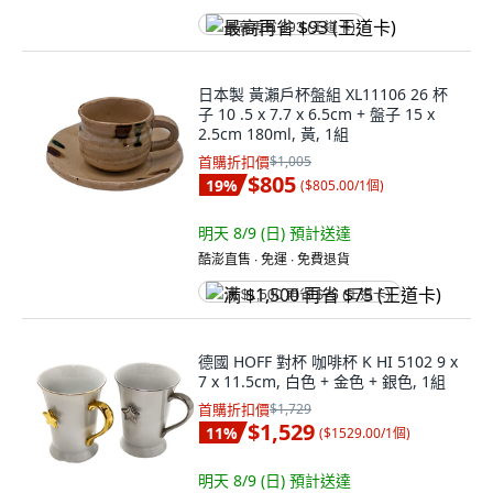
最高再省 $93 (王道卡)
日本製 黃瀨戶杯盤組 XL11106 26 杯
子 10 .5 x 7.7 x 6.5cm + 盤子 15 x
2.5cm 180ml, 黃, 1組
首購折扣價
$1,005
$805
19
%
(
$805.00/1個
)
明天 8/9 (日)
預計送達
酷澎直售 ∙ 免運 ∙ 免費退貨
满 $1,500 再省 $75 (王道卡)
德國 HOFF 對杯 咖啡杯 K HI 5102 9 x
7 x 11.5cm, 白色 + 金色 + 銀色, 1組
首購折扣價
$1,729
$1,529
11
%
(
$1529.00/1個
)
明天 8/9 (日)
預計送達