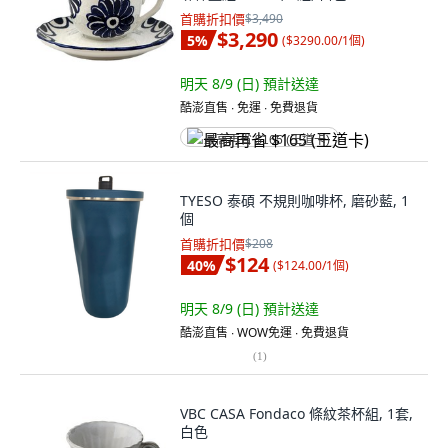
首購折扣價
$3,490
$3,290
5
%
(
$3290.00/1個
)
明天 8/9 (日)
預計送達
酷澎直售 ∙ 免運 ∙ 免費退貨
最高再省 $165 (王道卡)
TYESO 泰碩 不規則咖啡杯, 磨砂藍, 1
個
首購折扣價
$208
$124
40
%
(
$124.00/1個
)
明天 8/9 (日)
預計送達
酷澎直售 ∙ WOW免運 ∙ 免費退貨
(
1
)
VBC CASA Fondaco 條紋茶杯組, 1套,
白色