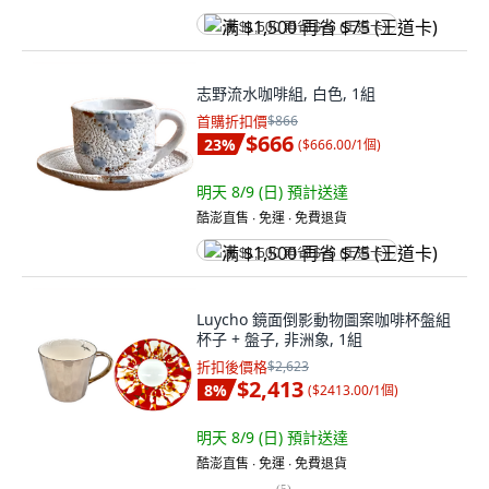
满 $1,500 再省 $75 (王道卡)
志野流水咖啡組, 白色, 1組
首購折扣價
$866
$666
23
%
(
$666.00/1個
)
明天 8/9 (日)
預計送達
酷澎直售 ∙ 免運 ∙ 免費退貨
满 $1,500 再省 $75 (王道卡)
Luycho 鏡面倒影動物圖案咖啡杯盤組
杯子 + 盤子, 非洲象, 1組
折扣後價格
$2,623
$2,413
8
%
(
$2413.00/1個
)
明天 8/9 (日)
預計送達
酷澎直售 ∙ 免運 ∙ 免費退貨
(
5
)