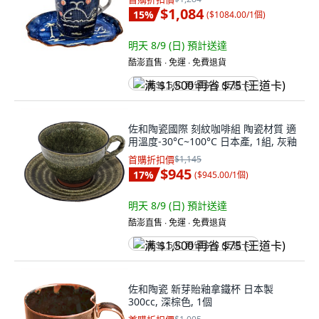
$1,084
15
%
(
$1084.00/1個
)
明天 8/9 (日)
預計送達
酷澎直售 ∙ 免運 ∙ 免費退貨
满 $1,500 再省 $75 (王道卡)
佐和陶瓷國際 刻紋咖啡組 陶瓷材質 適
用溫度-30°C~100°C 日本產, 1組, 灰釉
首購折扣價
$1,145
$945
17
%
(
$945.00/1個
)
明天 8/9 (日)
預計送達
酷澎直售 ∙ 免運 ∙ 免費退貨
满 $1,500 再省 $75 (王道卡)
佐和陶瓷 新芽貽釉拿鐵杯 日本製
300cc, 深棕色, 1個