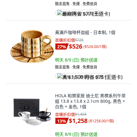
酷澎直售 ∙ 免運 ∙ 免費退貨
最高再省 $77 (王道卡)
黃瀨戶咖啡杯皿組 - 日本制, 1個
首購折扣價
$726
$526
27
%
(
$526.00/1個
)
明天 8/9 (日)
預計送達
酷澎直售 ∙ 免運 ∙ 免費退貨
满 $1,500 再省 $75 (王道卡)
HOLA 和樂家居 迪士尼 黑標系列午茶
組 13.8 x 13.8 x 2.1cm 800g, 黑色 +
白色 + 金色, 1個
首購折扣價
$1,458
$1,258
13
%
(
$1258.00/1個
)
明天 8/9 (日)
預計送達