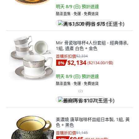
明天 8/9 (日)
預計送達
酷澎直售 ∙ 免運 ∙ 免費退貨
满 $1,500 再省 $75 (王道卡)
Mir 骨瓷咖啡杯4人份套組 - 經典傳承,
1組, 遺產 白色 + 金色
首購折扣價
$2,334
$2,134
8
%
(
$2134.00/1個
)
明天 8/9 (日)
預計送達
酷澎直售 ∙ 免運 ∙ 免費退貨
(
2
)
最高再省 $107 (王道卡)
美濃燒 唐草咖啡杯皿組日本製, 1組, 黃
色 + 黑色
首購折扣價
$1,145