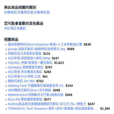
與此商品相關的類別
水槽/魚缸
水槽/魚缸墊
水槽/魚缸組
您可能會喜歡的其他產品
水缸
魚缸
烏龜缸
相關商品
•
基本款裸魚缸30cm+Osaeksa+側濾+人工水草套組沙灘
$838
•
grovita 加高式魚缸+裝飾用彩色造景石 4kg
$569
•
特製亞克力貝塔魚缸套裝
$131
•
水幻奇境 底部過濾小魚缸 880g
$247
•
AQUAEL 伊爾 智慧型一體式魚缸
$1,623
•
Samaqua 清景開放式魚缸
$767
•
水幻奇境 仿石槽滾石魚缸
$260
•
水幻奇境 PVC材質 22克
$61
•
開放式魚缸 SH-360
$752
•
Walking Farm 不鏽鋼魚缸玻璃蓋支架 4入
$154
•
WIPI開放式魚缸30cm+浮木套組
$289
•
MIMINEAQUA 特殊壓克力鬥魚2格魚缸組
$269
•
Rora Pet 寄居蟹飼養套組
$577
•
Kanhoo高品質水族箱玻璃開放式魚缸 30立方 25L+薄墊子
$247
•
TOMAGO KL Tech Tomarium 魚缸+金石+過濾器+魚缸底板套組 VIEW30
$1,384