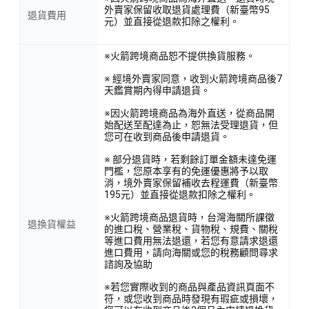
外賣家保留收取退貨處理費（新臺幣95
退貨費用
元）並直接從退款扣除之權利。
※火箭跨境商品恕不提供換貨服務。
※ 經境外賣家同意，收到火箭跨境商品後7
天鑑賞期內得申請退貨。
※因火箭跨境商品為海外直送，從商品開
始配送至配達為止，恕無法受理退貨，但
您可在收到商品後申請退貨。
※ 部分退貨時，若剩餘訂單金額未達免運
門檻，您原本享有的免運優惠將予以取
消，境外賣家保留補收去程運費（新臺幣
195元）並直接從退款扣除之權利。
※火箭跨境商品退貨時，台灣海關所課徵
退換貨權益
的進口稅、營業稅、貨物稅、規費、關稅
等進口費用無法退還，若您有意請求退還
進口費用，請向海關或您的稅務顧問尋求
諮詢及協助
※若您實際收到的商品與產品資訊頁面不
符，或您收到商品時發現有瑕疵或損壞，