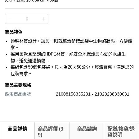
尺寸 × 數量
:
20 x 50 cm × 50個
商品特色
透明材質設計，讓您一眼就能清楚確認袋中生物的狀態，方便觀
察。
採用柔軟且堅韌的HDPE材質，能安全地保護您心愛的水族生
物，避免運送損傷。
每組包含50個包裝袋，尺寸為20 x 50公分，經濟實惠，滿足您的
包裝需求。
商品主要規格
酷澎商品編號
21008156335291 - 21023238330631
商品詳情
商品評價
(
3
商品諮詢
配送/換貨/退
9
)
貨說明