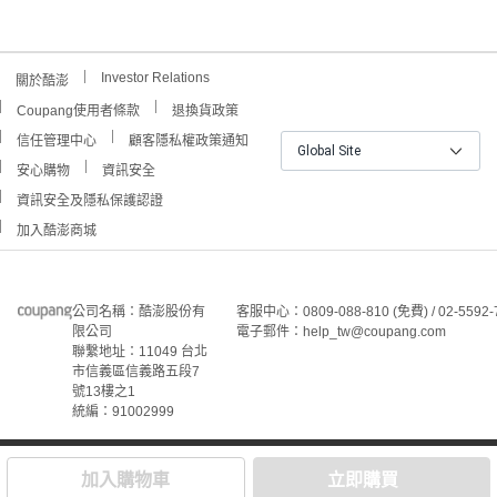
Investor Relations
關於酷澎
Coupang使用者條款
退換貨政策
信任管理中心
顧客隱私權政策通知
Global Site
安心購物
資訊安全
資訊安全及隱私保護認證
加入酷澎商城
公司名稱：酷澎股份有
客服中心：0809-088-810 (免費) / 02-5592-
限公司
電子郵件：help_tw@coupang.com
聯繫地址：11049 台北
市信義區信義路五段7
號13樓之1
統編：91002999
©Coupang Taiwan Co., Ltd. 保留所有權利。
本網站上顯示的所有商標、標誌和服務標誌均為酷澎股份有
加入購物車
立即購買
限公司和/或其在美國和其他國家/地區註冊之關聯公司之所