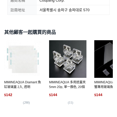
廠商名稱
Coupang Corp.
註冊地址
서울특별시 송파구 송파대로 570
其他顧客一起購買的商品
MIMINEAQUA Diamant 魚
MIMINEAQUA 多用途蓋夾
MIMINEAQU
缸玻璃蓋 2入, 透明
5mm 20p, 單一顏色, 20個
蟹專用玻璃魚缸 
蓋, 單一顏色
142
144
144
$
$
$
(
290
)
(
11
)
(
7