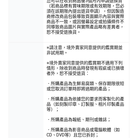
您可以在收到商品後3個月內申請退換貨
（若商品標有賞味期限或有效期限，您必
須在該期限內提出退貨申請），但因製造
商修改商品包裝導致頁面顯示內容與實際
商品不一致，或因螢幕設定或拍攝條件不
同導致商品圖片與實際產品略有差異者，
恕不接受退換貨。
※請注意，境外賣家同意提供的鑑賞期並
非試用期。
※境外賣家同意提供的鑑賞期不適用下列
情形，除收到商品時發現有瑕疵或已損壞
者外，恕不接受退貨：
．所購產品為生鮮易腐類、保存期限很短
或您取消訂單時即將過期的產品；
．所購產品為依據您的要求而客製化的產
品（如刻製印章、訂製服、相片印製產品
等）；
．所購產品為報紙、期刊或雜誌；
．所購產品為影音商品或電腦軟體（如
CD、DVD等）且您已拆封；