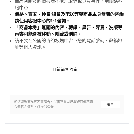
商品咨詢及評價板塊不處理取消或退貨事宜，請聯絡客
服中心。
價格、賣家、換貨/退貨及配送等與商品本身無關的咨詢
請使用客服中心的1:1咨詢
。
「商品本身」無關的內容、轉讓、廣告、辱罵、洗版等
內容可能會被移動、隱藏或刪除
。
請不要在公開的咨詢板塊中留下您的電話號碼、郵箱地
址等個人資訊。
目前尚無咨詢。
如您發現商品有不實廣告、侵害智慧財產權或其他不適
檢舉
合銷售之情形，請提出檢舉