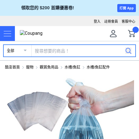
領取您的 $200 首購優惠卷!
打開 App
登入
註冊會員
客服中心
全部
酷澎首頁
寵物
觀賞魚用品
水槽/魚缸
水槽/魚缸配件