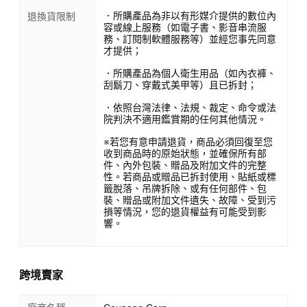
．所購產品為非以有形媒介提供的數位內
退換貨限制
容或線上服務（如電子書、影音串流服
務、訂閱制軟體服務等）並經您事先同意
才提供；
．所購產品為個人衛生用品（如內衣褲、
刮鬍刀、穿戴式美甲等）且已拆封；
．依照台灣法律、法規、裁定、命令或法
院判決不適用鑑賞期的任何其他情況。
※若您有意申請退貨，商品必須回復至您
收到商品時的原始狀態，並確保所有部
件、內外包裝、贈品及附加文件的完整
性。若商品或贈品已拆封使用、貼紙或標
籤脫落、吊牌拆除、或有任何部件、包
裝、贈品或附加文件遺失、故障、受到污
損等情況，您的退貨權益有可能受到影
響。
跨境賣家