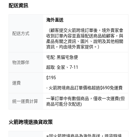
配送資訊
海外直送
（顧客提交火箭跨境訂單後，境外賣家會
配送方式
收到訂單內容並直接配送商品給顧客，與
產品有關之資訊、圖片、說明及其他相關
資訊，均由境外賣家提供。）
宅配: 黑貓宅急便
物流夥伴
超取: 全家、7-11
$195
運費
- 火箭跨境商品訂單價格超過$690免運費
一筆訂單中有數個商品，僅收一次運費(但
統一運費計算
商品可能分次配送)
火箭跨境退換貨政策
※因火箭跨境商品為海外直送，退貨時境