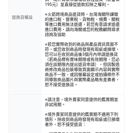
195元）並直接從退款扣除之權利。
※火箭跨境商品退貨時，台灣海關所課徵
退換貨權益
的進口稅、營業稅、貨物稅、規費、關稅
等進口費用無法退還，若您有意請求退還
進口費用，請向海關或您的稅務顧問尋求
諮詢及協助
※若您實際收到的商品與產品資訊頁面不
符，或您收到商品時發現有瑕疵或損壞，
您可以在收到商品後3個月內申請退換貨
（若商品標有賞味期限或有效期限，您必
須在該期限內提出退貨申請），但因製造
商修改商品包裝導致頁面顯示內容與實際
商品不一致，或因螢幕設定或拍攝條件不
同導致商品圖片與實際產品略有差異者，
恕不接受退換貨。
※請注意，境外賣家同意提供的鑑賞期並
非試用期。
※境外賣家同意提供的鑑賞期不適用下列
情形，除收到商品時發現有瑕疵或已損壞
者外，恕不接受退貨：