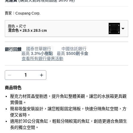
免運費
(購買火箭跨境商品達 $690 時)
賣家：
Coupang Corp.
顏色 × 尺寸
混合色 × 28.5 x 28.5 cm
國泰世華銀行
中國信託銀行
銀行回饋
最高
3.3%小樹點
最高
$500刷卡金
查看所有銀行優惠活動
商品特色
壓克力材質晶瑩剔透，提升魚缸整體美觀，讓您的水族箱更具觀
賞價值。
簡易吸盤安裝設計，讓您輕鬆固定隔板，快速分隔魚缸空間，方
便又省時。
適用於30公分寬魚缸，輕鬆分隔較寬的魚缸，創造更適合魚類生
長的獨立空間。