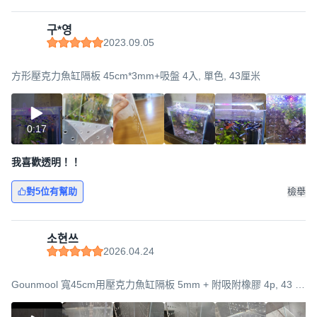
구*영
2023.09.05
方形壓克力魚缸隔板 45cm*3mm+吸盤 4入, 單色, 43厘米
0:17
我喜歡透明！！
對5位有幫助
檢舉
소현쓰
2026.04.24
Gounmool 寬45cm用壓克力魚缸隔板 5mm + 附吸附橡膠 4p, 43 x
43 cm