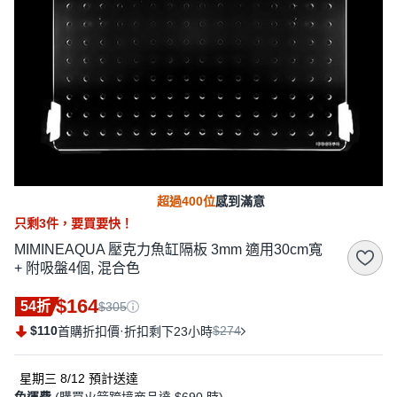
超過400位
感到滿意
只剩
3
件，
要買要快！
MIMINEAQUA 壓克力魚缸隔板 3mm 適用30cm寬
+ 附吸盤4個, 混合色
$164
54折
$305
$110
·
$274
首購折扣價
折扣剩下23小時
星期三 8/12
預計送達