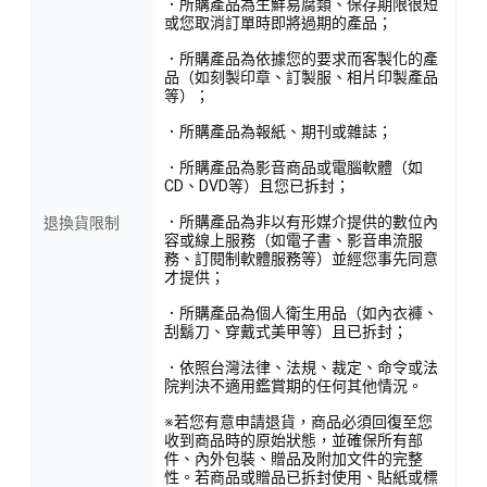
．所購產品為生鮮易腐類、保存期限很短
或您取消訂單時即將過期的產品；
．所購產品為依據您的要求而客製化的產
品（如刻製印章、訂製服、相片印製產品
等）；
．所購產品為報紙、期刊或雜誌；
．所購產品為影音商品或電腦軟體（如
CD、DVD等）且您已拆封；
．所購產品為非以有形媒介提供的數位內
退換貨限制
容或線上服務（如電子書、影音串流服
務、訂閱制軟體服務等）並經您事先同意
才提供；
．所購產品為個人衛生用品（如內衣褲、
刮鬍刀、穿戴式美甲等）且已拆封；
．依照台灣法律、法規、裁定、命令或法
院判決不適用鑑賞期的任何其他情況。
※若您有意申請退貨，商品必須回復至您
收到商品時的原始狀態，並確保所有部
件、內外包裝、贈品及附加文件的完整
性。若商品或贈品已拆封使用、貼紙或標