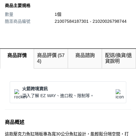
商品主要規格
數量
1個
酷澎商品編號
21007584187301 - 21020026798744
商品詳情
商品評價
(
57
商品諮詢
配送/換貨/退
4
)
貨說明
火箭跨境資訊
深入了解 EZ WAY、進口稅、限制等。
商品概述
這款壓克力魚缸隔板專為寬30公分魚缸設計，能輕鬆分隔空間，打