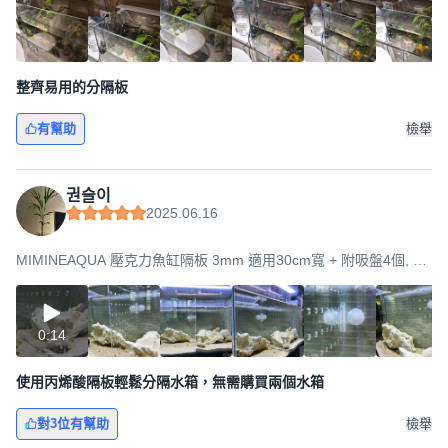
整齊易用的分隔板
有幫助
檢舉
권슬이
2025.06.16
MIMINEAQUA 壓克力魚缸隔板 3mm 適用30cm寬 + 附吸盤4個, 混
合色, 28.5 x 28.5 cm
0:14
使用丙烯酸隔板輕鬆分隔水箱，無需購買兩個水箱
對3位有幫助
檢舉