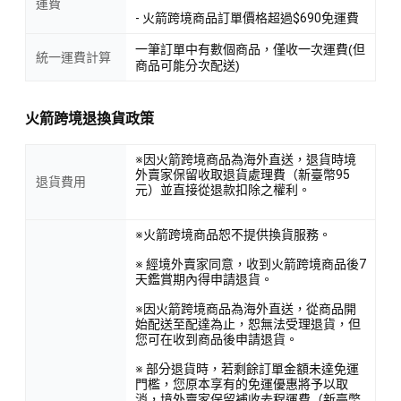
運費
- 火箭跨境商品訂單價格超過$690免運費
一筆訂單中有數個商品，僅收一次運費(但
統一運費計算
商品可能分次配送)
火箭跨境退換貨政策
※因火箭跨境商品為海外直送，退貨時境
外賣家保留收取退貨處理費（新臺幣95
退貨費用
元）並直接從退款扣除之權利。
※火箭跨境商品恕不提供換貨服務。
※ 經境外賣家同意，收到火箭跨境商品後7
天鑑賞期內得申請退貨。
※因火箭跨境商品為海外直送，從商品開
始配送至配達為止，恕無法受理退貨，但
您可在收到商品後申請退貨。
※ 部分退貨時，若剩餘訂單金額未達免運
門檻，您原本享有的免運優惠將予以取
消，境外賣家保留補收去程運費（新臺幣