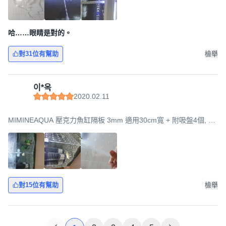
哈……眼睛是對的。
對31位有幫助
檢舉
이*옥
2020.02.11
MIMINEAQUA 壓克力魚缸隔板 3mm 適用30cm寬 + 附吸盤4個, 混
合色, 28.5 x 28.5 cm
對15位有幫助
檢舉