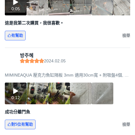
0:05
這是我第二次購買，我很喜歡。
有幫助
檢舉
방주혜
2024.02.05
MIMINEAQUA 壓克力魚缸隔板 3mm 適用30cm寬 + 附吸盤4個, 混
合色, 28.5 x 28.5 cm
0:12
成功分離鬥魚
對5位有幫助
檢舉