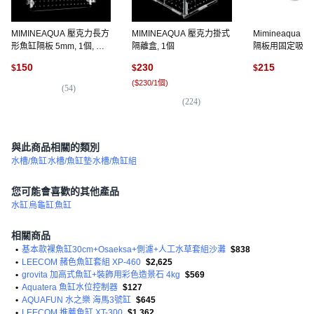
MIMINEAQUA 壓克力長方
MIMINEAQUA 壓克力掛式
Mimineaqua
形魚缸隔板 5mm, 1個, 單
隔離盒, 1個
隔板用固定吸盤,
一顏色
8個
150
230
215
$
$
$
(
$230/1個
)
(
54
)
(
3
)
(
224
)
與此商品相關的類別
水槽/魚缸
水槽/魚缸墊
水槽/魚缸組
您可能會喜歡的其他產品
水缸
烏龜缸
魚缸
相關商品
•
基本款裸魚缸30cm+Osaeksa+側濾+人工水草套組沙灘
$838
•
LEECOM 赭色魚缸套組 XP-460
$2,625
•
grovita 加高式魚缸+裝飾用彩色造景石 4kg
$569
•
Aquatera 魚缸水位控制器
$127
•
AQUAFUN 水之樂 海馬3號缸
$645
•
LEECOM 推薦魚缸 XT-300
$1,362