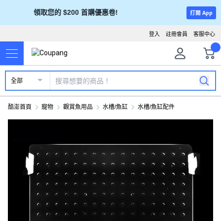
領取您的 $200 首購優惠卷!
打開 App
登入
註冊會員
客服中心
全部
酷澎首頁
寵物
觀賞魚用品
水槽/魚缸
水槽/魚缸配件