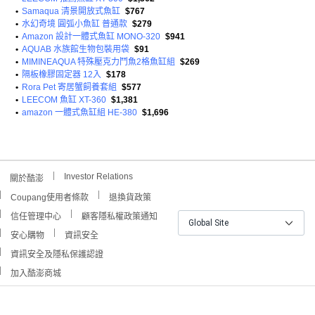
•
Samaqua 清景開放式魚缸
$767
•
水幻奇境 圓弧小魚缸 普通款
$279
•
Amazon 設計一體式魚缸 MONO-320
$941
•
AQUAB 水族館生物包裝用袋
$91
•
MIMINEAQUA 特殊壓克力鬥魚2格魚缸組
$269
•
隔板橡膠固定器 12入
$178
•
Rora Pet 寄居蟹飼養套組
$577
•
LEECOM 魚缸 XT-360
$1,381
•
amazon 一體式魚缸組 HE-380
$1,696
Investor Relations
關於酷澎
Coupang使用者條款
退換貨政策
信任管理中心
顧客隱私權政策通知
Global Site
安心購物
資訊安全
資訊安全及隱私保護認證
加入酷澎商城