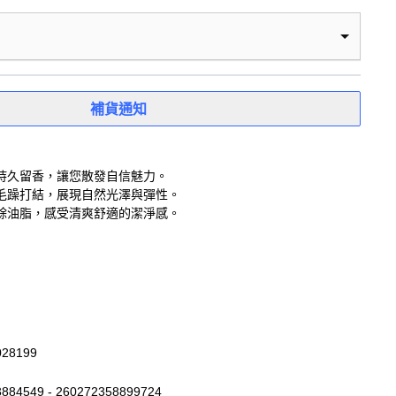
補貨通知
持久留香，讓您散發自信魅力。
毛躁打結，展現自然光澤與彈性。
餘油脂，感受清爽舒適的潔淨感。
028199
884549 - 260272358899724