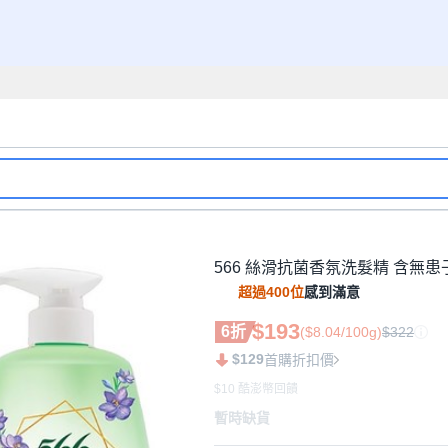
566 絲滑抗菌香氛洗髮精 含無患子
超過400位
感到滿意
$193
6折
($8.04/100g)
$322
$129
首購折扣價
$10 酷澎幣回饋
暫時缺貨