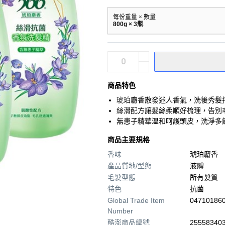
每份重量 × 數量
800g × 3瓶
商品特色
琥珀麝香散發迷人香氣，洗後秀髮
絲滑配方讓髮絲柔順好梳理，告別
無患子精華溫和呵護頭皮，洗淨多
商品主要規格
香味
琥珀麝香
產品質地/型態
液體
毛髮型態
所有髮質
特色
抗菌
Global Trade Item
04710186
Number
酷澎商品編號
255583403