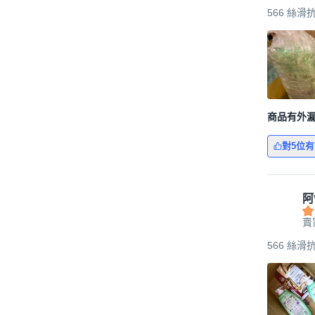
566 絲滑
商品有外
對5位
阿*
賣
566 絲滑