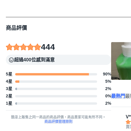
商品評價
444
超過400位感到滿意
5星
90
%
4星
5
%
3星
2
%
最熱門
最
2星
0
%
1星
2
%
V*
酷澎上販售之同一商品的商品評價，商品賣家可能有所不同。
商品評價管理原則
賣