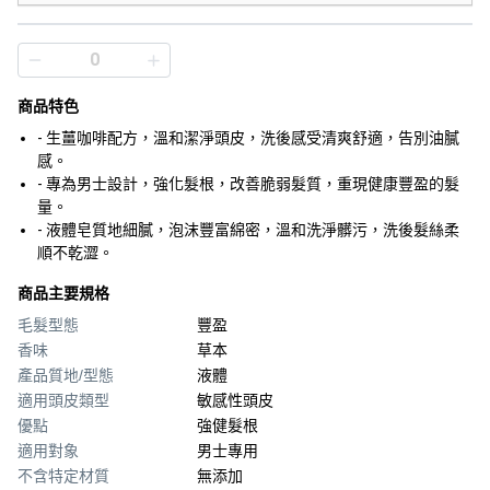
商品特色
- 生薑咖啡配方，溫和潔淨頭皮，洗後感受清爽舒適，告別油膩
感。
- 專為男士設計，強化髮根，改善脆弱髮質，重現健康豐盈的髮
量。
- 液體皂質地細膩，泡沫豐富綿密，溫和洗淨髒污，洗後髮絲柔
順不乾澀。
商品主要規格
毛髮型態
豐盈
香味
草本
產品質地/型態
液體
適用頭皮類型
敏感性頭皮
優點
強健髮根
適用對象
男士專用
不含特定材質
無添加