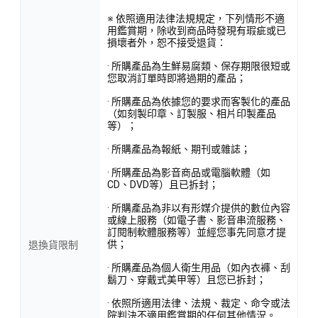
※ 依照適用法律法規規定，下列情形不適
用鑑賞期，除收到商品時發現有瑕疵或已
損壞者外，恕不接受退貨：
· 所購產品為生鮮易腐類、保存期限很短或
您取消訂單時即將過期的產品；
· 所購產品為依據您的要求而客製化的產品
（如刻製印章、訂製服、相片印製產品
等）；
· 所購產品為報紙、期刊或雜誌；
· 所購產品為影音商品或電腦軟體（如
CD、DVD等）且已拆封；
· 所購產品為非以有形媒介提供的數位內容
或線上服務（如電子書、影音串流服務、
訂閱制軟體服務等）並經您事先同意才提
供；
退換貨限制
· 所購產品為個人衛生用品（如內衣褲、刮
鬍刀、穿戴式美甲等）且您已拆封；
· 依照所適用法律、法規、裁定、命令或法
院判決不適用鑑賞期的任何其他情況。