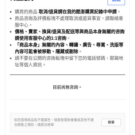
購買的商品
取消/退貨請在我的酷澎購買記錄中申請
。
商品咨詢及評價板塊不處理取消或退貨事宜，請聯絡客
服中心。
價格、賣家、換貨/退貨及配送等與商品本身無關的咨詢
請使用客服中心的1:1咨詢
。
「商品本身」無關的內容、轉讓、廣告、辱罵、洗版等
內容可能會被移動、隱藏或刪除
。
請不要在公開的咨詢板塊中留下您的電話號碼、郵箱地
址等個人資訊。
目前尚無咨詢。
如您發現商品有不實廣告、侵害智慧財產權或其他不適
檢舉
合銷售之情形，請提出檢舉