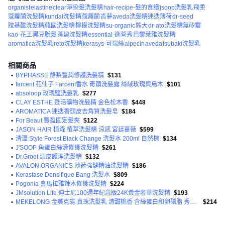
organist
elastine
clear淨
染髮洗髮精
hair-recipe-髮的食譜
jsoop洗髮乳
飛柔
蔻蘿蘭洗髮精
kundal洗髮精
蔻蘿蘭
肯夢aveda洗髮精迷迭薄荷
dr-seed
胺基酸洗髮精
韓國洗髮精
檸檬洗髮精
su-organic
熊大
dr-ato
洗髮精無矽靈
kao-花王
黑豆脫髮
落建洗髮精
essential-逸萱秀
巴黎萊雅洗髮精
aromatica洗髮乳
reto洗髮精
kerasys-可瑞絲
alpecin
aveda
tsubaki洗髮乳
相關商品
•
BYPHASSE 酪梨豐潤修護洗髮精
$131
•
farcent 花仙子 Farcent香水 奇蹟洗髮露 絲絨玫瑰與烏木
$101
•
absoloop 玫瑰鹽洗髮乳
$277
•
CLAY ESTHE 甦活礦物洗髮精 金色松木香
$448
•
AROMATICA 迷迭香頭皮去角質洗髮皂
$184
•
For Beaut 豐盈固定髮夾
$122
•
JASON HAIR 植森 植萃洗髮精 涼感 宮廷薔薇
$599
•
清潭 Style Forest Black Change 洗髮水 200ml 自然棕
$134
•
J'SOOP 角蛋白絲滑修護洗髮精
$261
•
Dr.Groot 頭皮護理洗髮精
$132
•
AVALON ORGANICS 薄荷強健精油洗髮精
$186
•
Kerastase Densifique Bang 洗髮水
$809
•
Pogonia 喜馬拉雅辣木修護洗髮精
$224
•
JMsolution Life 迪士尼100週年紀念版24K黃金奢華洗髮精
$193
•
MEKELONG 金美克能 真珠洗髮乳 清甜桃香 含絲蛋白和卵磷脂 秀髮柔順有光澤
$214