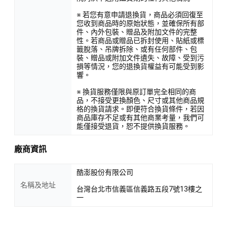
※ 若您有意申請退換貨，商品必須回復至
您收到商品時的原始狀態，並確保所有部
件、內外包裝、贈品及附加文件的完整
性。若商品或贈品已拆封使用、貼紙或標
籤脫落、吊牌拆除、或有任何部件、包
裝、贈品或附加文件遺失、故障、受到污
損等情況，您的退換貨權益有可能受到影
響。
※ 換貨服務僅限與原訂單完全相同的商
品，不接受更換顏色、尺寸或其他商品規
格的換貨請求。即便符合換貨條件，若因
商品庫存不足或有其他商業考量，我們可
能僅接受退貨，恕不提供換貨服務。
廠商資訊
酷澎股份有限公司
名稱及地址
台灣台北市信義區信義路五段7號13樓之
一