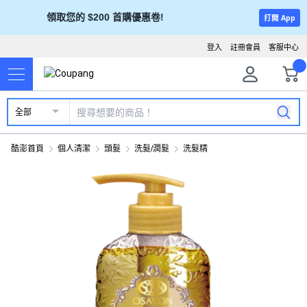
領取您的 $200 首購優惠卷!
打開 App
登入
註冊會員
客服中心
全部
酷澎首頁
個人清潔
頭髮
洗髮/潤髮
洗髮精