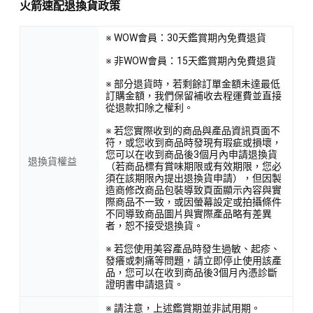
火箭速配退換貨政策
※ WOW會員：30天鑑賞期內免費退貨
※ 非WOW會員：15天鑑賞期內免費退貨
※ 部分退貨時，若剩餘訂單金額未達最低
訂購金額，我們保留補收去程運費並直接
從退款扣除之權利。
※ 若您實際收到的商品與產品資訊頁面不
符，或您收到商品時發現有瑕疵或損壞，
您可以在收到商品後3個月內申請退換貨
退換貨權益
（若商品標有賞味期限或有效期限，您必
須在該期限內提出退換貨申請），但因製
造商修改商品包裝導致頁面顯示內容與實
際商品不一致，或因螢幕設定或拍攝條件
不同導致商品圖片與實際產品略有差異
者，恕不接受退換貨。
※ 若您使用美容產品時發生過敏、起疹、
發癢或刺痛等問題，請立即停止使用該產
品，您可以在收到商品後3個月內憑診斷
證明書申請退貨。
※ 請注意，上述鑑賞期並非試用期。