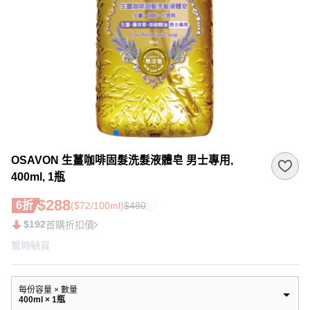
OSAVON 生薑咖啡固髮洗髮液體皂 男士專用,
400ml, 1瓶
$288
6折
($72/100ml)
$480
$192
首購折扣價
暫時缺貨
每份容量 × 數量
400ml × 1瓶