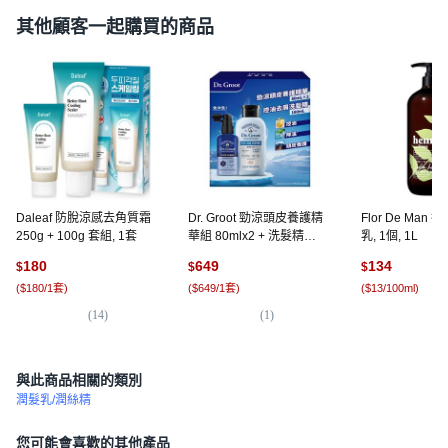
其他顧客一起購買的商品
Daleaf 防脫涼感去角質霜
Dr. Groot 勁涼頭皮養護精
Flor De Man
250g + 100g 套組, 1套
華組 80mlx2 + 洗髮精
乳, 1個, 1L
180mlx1, 1組
180
649
134
$
$
$
(
$180/1套
)
(
$649/1套
)
(
$13/100ml
)
(
14
)
(
1
)
(
3
與此商品相關的類別
潤髮乳/潤絲精
您可能會喜歡的其他產品