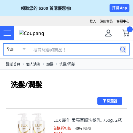
領取您的
$200
首購優惠卷!
打開 App
登入
註冊會員
客服中心
全部
酷澎首頁
個人清潔
頭髮
洗髮/潤髮
洗髮/潤髮
篩選器
LUX 麗仕 柔亮直順洗髮乳, 750g, 2瓶
首購折扣價
40
%
$272