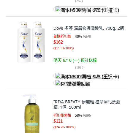
(
257
)
满 $1,500 再省 $75 (王道卡)
Dove 多芬 深層修護潤髮乳, 700g, 2瓶
首購折扣價
40
%
$270
$162
(
$11.57/100g
)
明天 8/10 (一)
預計送達
(
1090
)
满 $1,500 再省 $75 (王道卡)
$7 酷澎幣回饋
IRIYA BREATH 伊麗雅 植萃淨化洗髮
精, 1個, 500ml
折扣後價格
58
%
$295
$121
(
$24.20/100ml
)