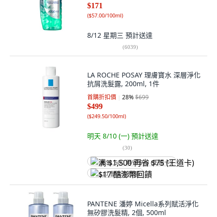
$171
(
$57.00/100ml
)
8/12 星期三
預計送達
(
6039
)
LA ROCHE POSAY 理膚寶水 深層淨化
抗屑洗髮露, 200ml, 1件
首購折扣價
28
%
$699
$499
(
$249.50/100ml
)
明天 8/10 (一)
預計送達
(
30
)
满 $1,500 再省 $75 (王道卡)
$17 酷澎幣回饋
PANTENE 潘婷 Micella系列賦活淨化
無矽膠洗髮精, 2個, 500ml