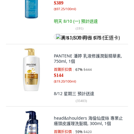
$389
(
$97.25/100ml
)
明天 8/10 (一)
預計送達
(
191
)
满 $1,500 再省 $75 (王道卡)
PANTENE 潘婷 乳液修護潤髮精華素,
750ml, 1個
首購折扣價
67
%
$444
$144
(
$19.20/100ml
)
8/12 星期三
預計送達
(
35403
)
head&shoulders 海倫仙度絲 專業止
癢頭皮護理洗髮精, 300ml, 1個
首購折扣價
59
%
$420