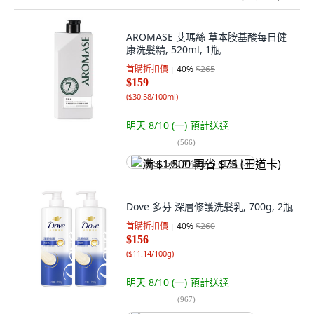
AROMASE 艾瑪絲 草本胺基酸每日健
康洗髮精, 520ml, 1瓶
首購折扣價
40
%
$265
$159
(
$30.58/100ml
)
明天 8/10 (一)
預計送達
(
566
)
满 $1,500 再省 $75 (王道卡)
Dove 多芬 深層修護洗髮乳, 700g, 2瓶
首購折扣價
40
%
$260
$156
(
$11.14/100g
)
明天 8/10 (一)
預計送達
(
967
)