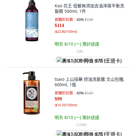
Kao 花王 低敏無添加去油淨屑平衡洗
髮精 500ml, 1件
首購折扣價
40
%
$190
$114
(
$22.80/100ml
)
明天 8/10 (一)
預計送達
(
28
)
满 $1,500 再省 $75 (王道卡)
tsaio 上山採藥 控油洗髮露 文山包種,
600ml, 1瓶
首購折扣價
40
%
$165
$99
(
$16.50/100ml
)
明天 8/10 (一)
預計送達
(
1339
)
满 $1,500 再省 $75 (王道卡)