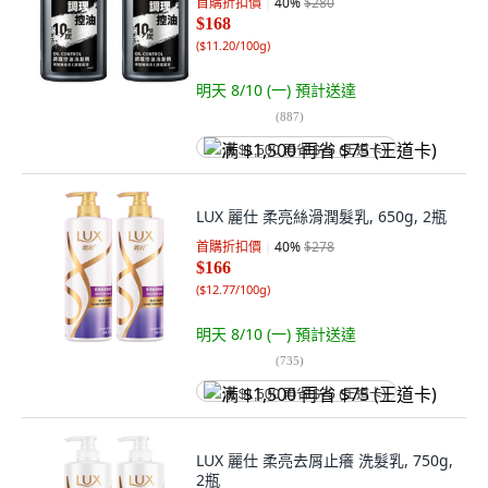
首購折扣價
40
%
$280
$168
(
$11.20/100g
)
明天 8/10 (一)
預計送達
(
887
)
满 $1,500 再省 $75 (王道卡)
LUX 麗仕 柔亮絲滑潤髮乳, 650g, 2瓶
首購折扣價
40
%
$278
$166
(
$12.77/100g
)
明天 8/10 (一)
預計送達
(
735
)
满 $1,500 再省 $75 (王道卡)
LUX 麗仕 柔亮去屑止癢 洗髮乳, 750g,
2瓶