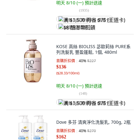
明天 8/10 (一)
預計送達
(
1935
)
满 $1,500 再省 $75 (王道卡)
$8 酷澎幣回饋
KOSE 高絲 BIOLISS 苾歐莉絲 PURE系
列洗髮乳 豐盈蓬鬆, 1個, 480ml
首購折扣價
40
%
$227
$136
(
$28.33/100ml
)
明天 8/10 (一)
預計送達
(
148
)
满 $1,500 再省 $75 (王道卡)
Dove 多芬 清爽淨化洗髮乳, 700g, 2瓶
首購折扣價
40
%
$270
$162