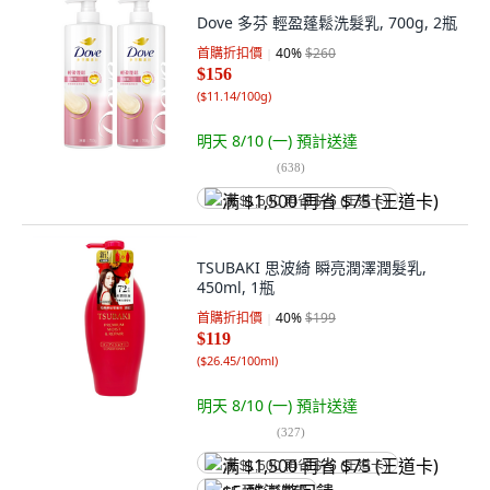
Dove 多芬 輕盈蓬鬆洗髮乳, 700g, 2瓶
首購折扣價
40
%
$260
$156
(
$11.14/100g
)
明天 8/10 (一)
預計送達
(
638
)
满 $1,500 再省 $75 (王道卡)
TSUBAKI 思波綺 瞬亮潤澤潤髮乳,
450ml, 1瓶
首購折扣價
40
%
$199
$119
(
$26.45/100ml
)
明天 8/10 (一)
預計送達
(
327
)
满 $1,500 再省 $75 (王道卡)