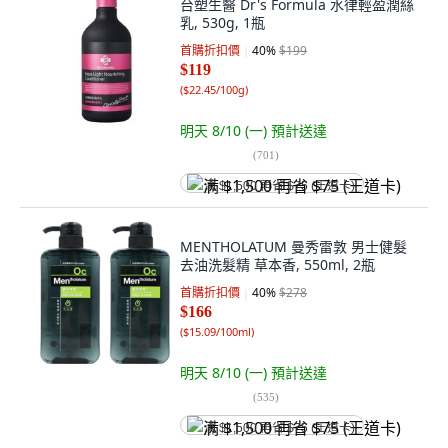
台塑生醫 Dr's Formula 水律輕盈潤絲
乳, 530g, 1瓶
首購折扣價
40
%
$199
$119
(
$22.45/100g
)
明天 8/10 (一)
預計送達
(
701
)
满 $1,500 再省 $75 (王道卡)
MENTHOLATUM 曼秀雷敦 男士健髮
去油洗髮精 草本香, 550ml, 2瓶
首購折扣價
40
%
$278
$166
(
$15.09/100ml
)
明天 8/10 (一)
預計送達
(
535
)
满 $1,500 再省 $75 (王道卡)