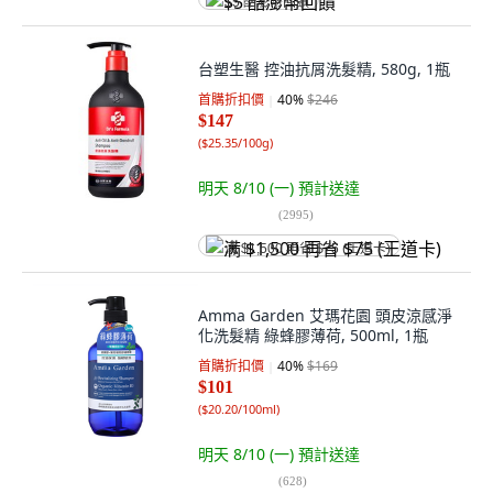
$5 酷澎幣回饋
台塑生醫 控油抗屑洗髮精, 580g, 1瓶
首購折扣價
40
%
$246
$147
(
$25.35/100g
)
明天 8/10 (一)
預計送達
(
2995
)
满 $1,500 再省 $75 (王道卡)
Amma Garden 艾瑪花園 頭皮涼感淨
化洗髮精 綠蜂膠薄荷, 500ml, 1瓶
首購折扣價
40
%
$169
$101
(
$20.20/100ml
)
明天 8/10 (一)
預計送達
(
628
)