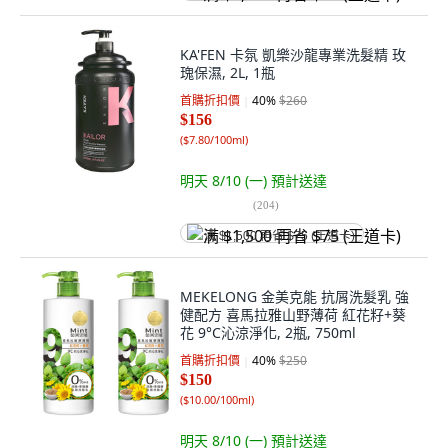
KA'FEN 卡氛 凱樂沙龍專業洗髮精 玫
瑰保濕, 2L, 1瓶
首購折扣價
40
%
$260
$156
(
$7.80/100ml
)
明天 8/10 (一)
預計送達
(
204
)
满 $1,500 再省 $75 (王道卡)
MEKELONG 金美克能 抗屑洗髮乳 強
健配方 喜馬拉雅山野薄荷 紅花籽+葵
花 9°C沁涼淨化, 2瓶, 750ml
首購折扣價
40
%
$250
$150
(
$10.00/100ml
)
明天 8/10 (一)
預計送達