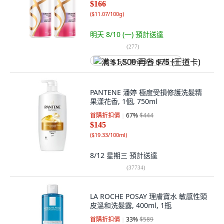
$166
(
$11.07/100g
)
明天 8/10 (一)
預計送達
(
277
)
满 $1,500 再省 $75 (王道卡)
PANTENE 潘婷 極度受損修護洗髮精
果漾花香, 1個, 750ml
首購折扣價
67
%
$444
$145
(
$19.33/100ml
)
8/12 星期三
預計送達
(
37734
)
LA ROCHE POSAY 理膚寶水 敏感性頭
皮溫和洗髮露, 400ml, 1瓶
首購折扣價
33
%
$589