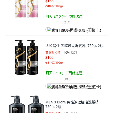
$163
(
$10.87/100g
)
明天 8/10 (一)
預計送達
(
517
)
满 $1,500 再省 $75 (王道卡)
LUX 麗仕 黑曜煥亮洗髮乳, 750g, 2瓶
首購折扣價
40
%
$278
$166
(
$11.07/100g
)
明天 8/10 (一)
預計送達
(
193
)
满 $1,500 再省 $75 (王道卡)
MEN's Biore 男性調理控油洗髮精,
750g, 2瓶