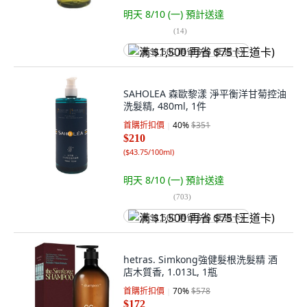
明天 8/10 (一)
預計送達
(
14
)
满 $1,500 再省 $75 (王道卡)
SAHOLEA 森歐黎漾 淨平衡洋甘菊控油
洗髮精, 480ml, 1件
首購折扣價
40
%
$351
$210
(
$43.75/100ml
)
明天 8/10 (一)
預計送達
(
703
)
满 $1,500 再省 $75 (王道卡)
hetras. Simkong強健髮根洗髮精 酒
店木質香, 1.013L, 1瓶
首購折扣價
70
%
$578
$172