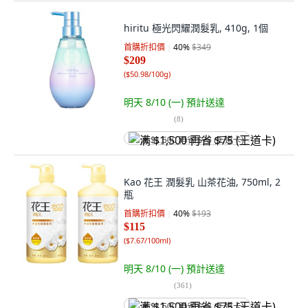
hiritu 極光閃耀潤髮乳, 410g, 1個
首購折扣價
40
%
$349
$209
(
$50.98/100g
)
明天 8/10 (一)
預計送達
(
8
)
满 $1,500 再省 $75 (王道卡)
Kao 花王 潤髮乳 山茶花油, 750ml, 2
瓶
首購折扣價
40
%
$193
$115
(
$7.67/100ml
)
明天 8/10 (一)
預計送達
(
361
)
满 $1,500 再省 $75 (王道卡)