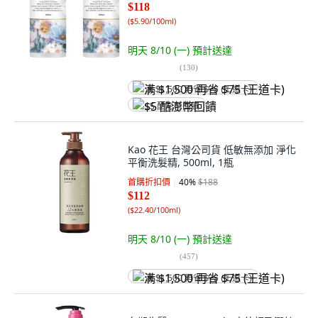
$118
(
$5.90/100ml
)
明天 8/10 (一)
預計送達
(
130
)
满 $1,500 再省 $75 (王道卡)
$5 酷澎幣回饋
Kao 花王 台灣公司貨 低敏無添加 淨化
平衡洗髮精, 500ml, 1瓶
首購折扣價
40
%
$188
$112
(
$22.40/100ml
)
明天 8/10 (一)
預計送達
(
457
)
满 $1,500 再省 $75 (王道卡)