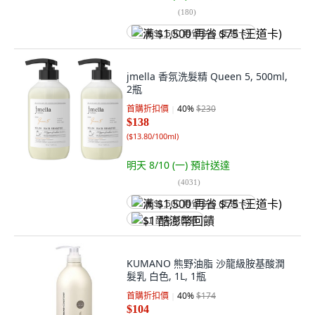
(
180
)
满 $1,500 再省 $75 (王道卡)
jmella 香氛洗髮精 Queen 5, 500ml,
2瓶
首購折扣價
40
%
$230
$138
(
$13.80/100ml
)
明天 8/10 (一)
預計送達
(
4031
)
满 $1,500 再省 $75 (王道卡)
$1 酷澎幣回饋
KUMANO 熊野油脂 沙龍級胺基酸潤
髮乳 白色, 1L, 1瓶
首購折扣價
40
%
$174
$104