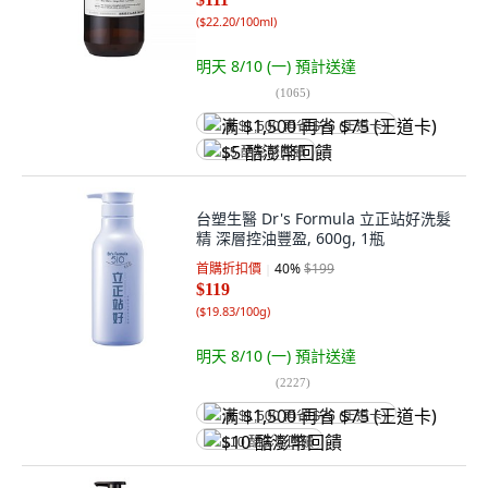
(
$22.20/100ml
)
明天 8/10 (一)
預計送達
(
1065
)
满 $1,500 再省 $75 (王道卡)
$5 酷澎幣回饋
台塑生醫 Dr's Formula 立正站好洗髮
精 深層控油豐盈, 600g, 1瓶
首購折扣價
40
%
$199
$119
(
$19.83/100g
)
明天 8/10 (一)
預計送達
(
2227
)
满 $1,500 再省 $75 (王道卡)
$10 酷澎幣回饋