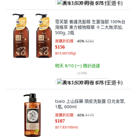
满 $1,500 再省 $75 (王道卡)
雪芙蘭 養護洗髮精 生薑強韌 100%台
灣植萃 東方植物精華 十二大無添加,
500g, 2瓶
首購折扣價
40
%
$260
$156
(
$15.60/100g
)
明天 8/10 (一)
預計送達
(
1598
)
满 $1,500 再省 $75 (王道卡)
tsaio 上山採藥 頭皮洗髮露 日光金萱,
1瓶, 600ml
首購折扣價
40
%
$179
$107
(
$17.83/100ml
)