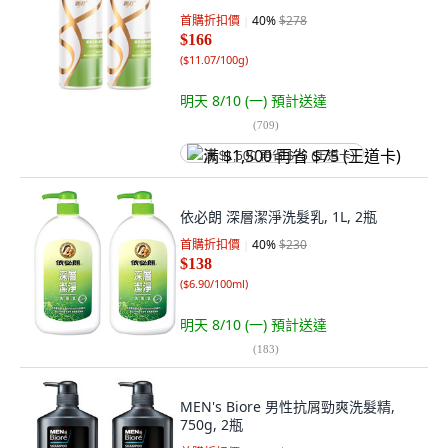
首購折扣價
40
%
$278
$166
(
$11.07/100g
)
明天 8/10 (一)
預計送達
(
709
)
满 $1,500 再省 $75 (王道卡)
依必朗 深層潔淨洗髮乳, 1L, 2瓶
首購折扣價
40
%
$230
$138
(
$6.90/100ml
)
明天 8/10 (一)
預計送達
(
183
)
MEN's Biore 男性抗屑勁爽洗髮精,
750g, 2瓶