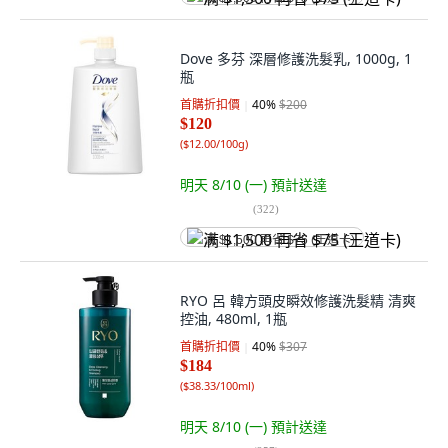
Dove 多芬 深層修護洗髮乳, 1000g, 1
瓶
首購折扣價
40
%
$200
$120
(
$12.00/100g
)
明天 8/10 (一)
預計送達
(
322
)
满 $1,500 再省 $75 (王道卡)
RYO 呂 韓方頭皮瞬效修護洗髮精 清爽
控油, 480ml, 1瓶
首購折扣價
40
%
$307
$184
(
$38.33/100ml
)
明天 8/10 (一)
預計送達