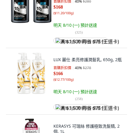
首購折扣價
40
%
$280
$168
(
$11.20/100g
)
明天 8/10 (一)
預計送達
(
325
)
满 $1,500 再省 $75 (王道卡)
LUX 麗仕 柔亮修護潤髮乳, 650g, 2瓶
首購折扣價
40
%
$278
$166
(
$12.77/100g
)
明天 8/10 (一)
預計送達
(
258
)
满 $1,500 再省 $75 (王道卡)
KERASYS 可瑞絲 修護極致洗髮精, 2
個, 1L