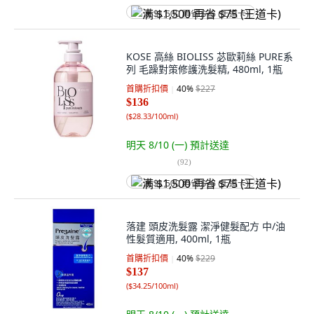
满 $1,500 再省 $75 (王道卡)
KOSE 高絲 BIOLISS 苾歐莉絲 PURE系
列 毛躁對策修護洗髮精, 480ml, 1瓶
首購折扣價
40
%
$227
$136
(
$28.33/100ml
)
明天 8/10 (一)
預計送達
(
92
)
满 $1,500 再省 $75 (王道卡)
落建 頭皮洗髮露 潔淨健髮配方 中/油
性髮質適用, 400ml, 1瓶
首購折扣價
40
%
$229
$137
(
$34.25/100ml
)