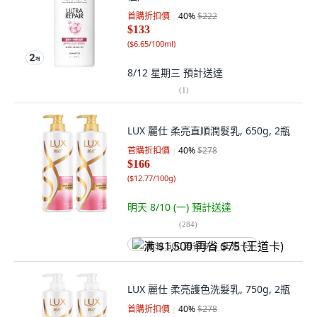
首購折扣價
40
%
$222
$133
(
$6.65/100ml
)
8/12 星期三
預計送達
(
1
)
LUX 麗仕 柔亮直順潤髮乳, 650g, 2瓶
首購折扣價
40
%
$278
$166
(
$12.77/100g
)
明天 8/10 (一)
預計送達
(
284
)
满 $1,500 再省 $75 (王道卡)
LUX 麗仕 柔亮護色洗髮乳, 750g, 2瓶
首購折扣價
40
%
$278