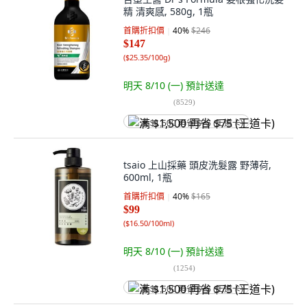
精 清爽感, 580g, 1瓶
首購折扣價
40
%
$246
$147
(
$25.35/100g
)
明天 8/10 (一)
預計送達
(
8529
)
满 $1,500 再省 $75 (王道卡)
tsaio 上山採藥 頭皮洗髮露 野薄荷,
600ml, 1瓶
首購折扣價
40
%
$165
$99
(
$16.50/100ml
)
明天 8/10 (一)
預計送達
(
1254
)
满 $1,500 再省 $75 (王道卡)