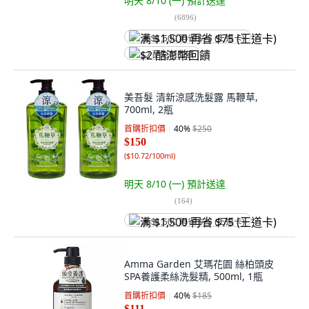
明天 8/10 (一)
預計送達
(
6896
)
满 $1,500 再省 $75 (王道卡)
$2 酷澎幣回饋
美吾髮 清新涼感洗髮露 馬鞭草,
700ml, 2瓶
首購折扣價
40
%
$250
$150
(
$10.72/100ml
)
明天 8/10 (一)
預計送達
(
164
)
满 $1,500 再省 $75 (王道卡)
Amma Garden 艾瑪花園 絲柏頭皮
SPA養護柔絲洗髮精, 500ml, 1瓶
首購折扣價
40
%
$185
$111