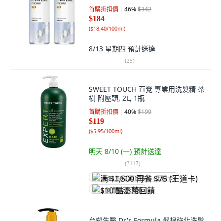
首購折扣價
46
%
$342
$184
(
$18.40/100ml
)
8/13 星期四
預計送達
(
25
)
SWEET TOUCH 直覺 專業用洗髮精 茶
樹 附壓頭, 2L, 1瓶
首購折扣價
40
%
$199
$119
(
$5.95/100ml
)
明天 8/10 (一)
預計送達
(
3117
)
满 $1,500 再省 $75 (王道卡)
$10 酷澎幣回饋
台塑生醫 Dr's Formula 髮根強化洗髮