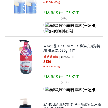
(
$11.57/100g
)
明天 8/10 (一)
預計送達
(
202
)
满 $1,500 再省 $75 (王道卡)
$7 酷澎幣回饋
台塑生醫 Dr's Formula 控油抗屑洗髮
精 激涼款, 580g, 1件
首購折扣價
40
%
$250
$150
(
$25.86/100g
)
明天 8/10 (一)
預計送達
(
2150
)
满 $1,500 再省 $75 (王道卡)
SAHOLEA 森歐黎漾 淨平衡茶樹勁涼蓬