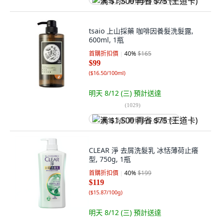
满 $1,500 再省 $75 (王道卡)
tsaio 上山採藥 咖啡因養髮洗髮露,
600ml, 1瓶
首購折扣價
40
%
$165
$99
(
$16.50/100ml
)
明天 8/12 (三)
預計送達
(
1029
)
满 $1,500 再省 $75 (王道卡)
CLEAR 淨 去屑洗髮乳 冰恬薄荷止癢
型, 750g, 1瓶
首購折扣價
40
%
$199
$119
(
$15.87/100g
)
明天 8/12 (三)
預計送達