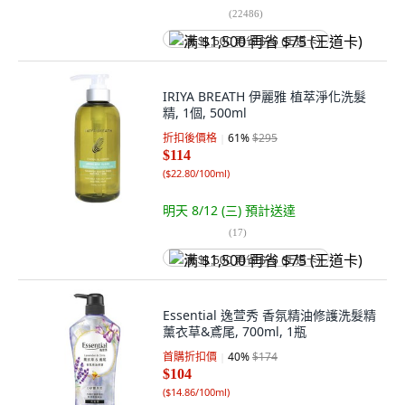
(
22486
)
满 $1,500 再省 $75 (王道卡)
IRIYA BREATH 伊麗雅 植萃淨化洗髮
精, 1個, 500ml
折扣後價格
61
%
$295
$114
(
$22.80/100ml
)
明天 8/12 (三)
預計送達
(
17
)
满 $1,500 再省 $75 (王道卡)
Essential 逸萱秀 香氛精油修護洗髮精
薰衣草&鳶尾, 700ml, 1瓶
首購折扣價
40
%
$174
$104
(
$14.86/100ml
)