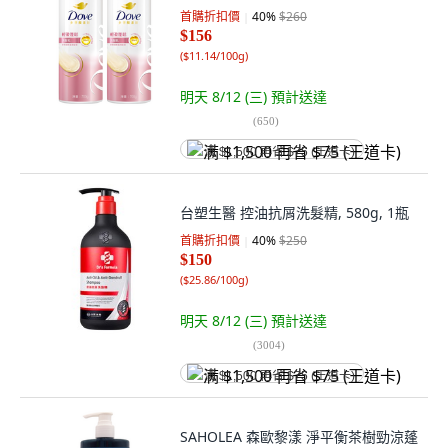
首購折扣價
40
%
$260
$156
(
$11.14/100g
)
明天 8/12 (三)
預計送達
(
650
)
满 $1,500 再省 $75 (王道卡)
台塑生醫 控油抗屑洗髮精, 580g, 1瓶
首購折扣價
40
%
$250
$150
(
$25.86/100g
)
明天 8/12 (三)
預計送達
(
3004
)
满 $1,500 再省 $75 (王道卡)
SAHOLEA 森歐黎漾 淨平衡茶樹勁涼蓬