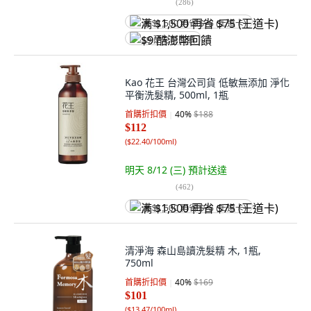
(
286
)
满 $1,500 再省 $75 (王道卡)
$9 酷澎幣回饋
Kao 花王 台灣公司貨 低敏無添加 淨化
平衡洗髮精, 500ml, 1瓶
首購折扣價
40
%
$188
$112
(
$22.40/100ml
)
明天 8/12 (三)
預計送達
(
462
)
满 $1,500 再省 $75 (王道卡)
清淨海 森山島讀洗髮精 木, 1瓶,
750ml
首購折扣價
40
%
$169
$101
(
$13.47/100ml
)