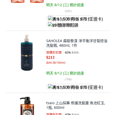
明天 8/12 (三)
預計送達
(
591
)
满 $1,500 再省 $75 (王道卡)
$9 酷澎幣回饋
SAHOLEA 森歐黎漾 淨平衡洋甘菊控油
洗髮精, 480ml, 1件
首購折扣價
40
%
$355
$213
(
$44.38/100ml
)
明天 8/12 (三)
預計送達
(
706
)
满 $1,500 再省 $75 (王道卡)
tsaio 上山採藥 修護洗髮露 魚池紅玉,
1瓶, 600ml
首購折扣價
40
%
$164