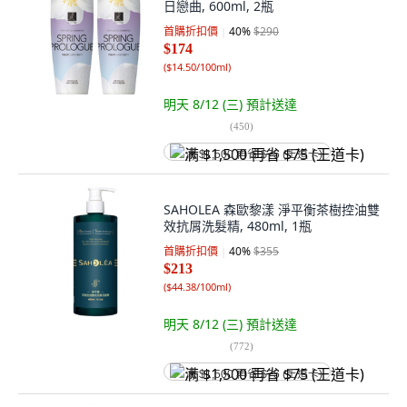
日戀曲, 600ml, 2瓶
首購折扣價
40
%
$290
$174
(
$14.50/100ml
)
明天 8/12 (三)
預計送達
(
450
)
满 $1,500 再省 $75 (王道卡)
SAHOLEA 森歐黎漾 淨平衡茶樹控油雙
效抗屑洗髮精, 480ml, 1瓶
首購折扣價
40
%
$355
$213
(
$44.38/100ml
)
明天 8/12 (三)
預計送達
(
772
)
满 $1,500 再省 $75 (王道卡)