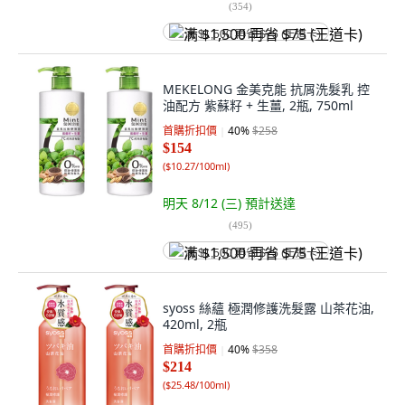
(
354
)
满 $1,500 再省 $75 (王道卡)
MEKELONG 金美克能 抗屑洗髮乳 控
油配方 紫蘇籽 + 生薑, 2瓶, 750ml
首購折扣價
40
%
$258
$154
(
$10.27/100ml
)
明天 8/12 (三)
預計送達
(
495
)
满 $1,500 再省 $75 (王道卡)
syoss 絲蘊 極潤修護洗髮露 山茶花油,
420ml, 2瓶
首購折扣價
40
%
$358
$214
(
$25.48/100ml
)