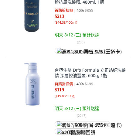
鬆抗屑洗髮精, 480ml, 1瓶
首購折扣價
40
%
$355
$213
(
$44.38/100ml
)
明天 8/12 (三)
預計送達
(
238
)
满 $1,500 再省 $75 (王道卡)
台塑生醫 Dr's Formula 立正站好洗髮
精 深層控油豐盈, 600g, 1瓶
首購折扣價
40
%
$199
$119
(
$19.83/100g
)
明天 8/12 (三)
預計送達
(
2247
)
满 $1,500 再省 $75 (王道卡)
$10 酷澎幣回饋