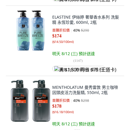
ELASTINE 伊絲婷 奢華香水系列 洗髮
精 永恆珍愛, 600ml, 2瓶
首購折扣價
40
%
$290
$174
(
$14.50/100ml
)
明天 8/12 (三)
預計送達
(
1147
)
满 $1,500 再省 $75 (王道卡)
MENTHOLATUM 曼秀雷敦 男士咖啡
因頭皮活力洗髮精, 550ml, 2瓶
首購折扣價
40
%
$298
$178
(
$16.18/100ml
)
明天 8/12 (三)
預計送達