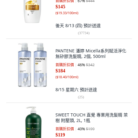
首購折扣價
67
%
$444
$145
(
$19.33/100ml
)
後天 8/13 (四)
預計送達
(
37734
)
PANTENE 潘婷 Micella系列賦活淨化
無矽膠洗髮精, 2個, 500ml
首購折扣價
46
%
$342
$184
(
$18.40/100ml
)
8/15 星期六
預計送達
(
25
)
SWEET TOUCH 直覺 專業用洗髮精 茶
樹 附壓頭, 2L, 1瓶
首購折扣價
40
%
$199
$119