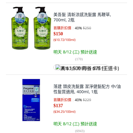
美吾髮 清新涼感洗髮露 馬鞭草,
700ml, 2瓶
首購折扣價
40
%
$250
$150
(
$10.72/100ml
)
明天 8/12 (三)
預計送達
(
170
)
满 $1,500 再省 $75 (王道卡)
落建 頭皮洗髮露 潔淨健髮配方 中/油
性髮質適用, 400ml, 1瓶
首購折扣價
40
%
$229
$137
(
$34.25/100ml
)
明天 8/12 (三)
預計送達
(
6943
)