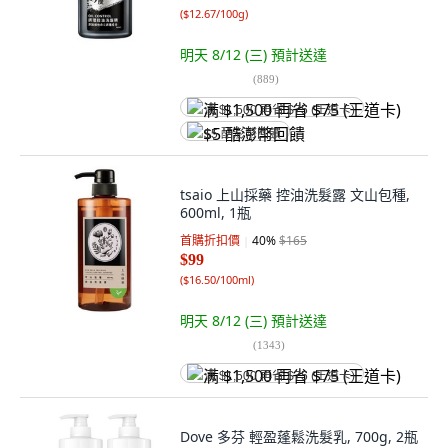
(
$12.67/100g
)
明天 8/12 (三)
預計送達
(
889
)
满 $1,500 再省 $75 (王道卡)
$5 酷澎幣回饋
tsaio 上山採藥 控油洗髮露 文山包種,
600ml, 1瓶
首購折扣價
40
%
$165
$99
(
$16.50/100ml
)
明天 8/12 (三)
預計送達
(
1343
)
满 $1,500 再省 $75 (王道卡)
Dove 多芬 輕盈蓬鬆洗髮乳, 700g, 2瓶