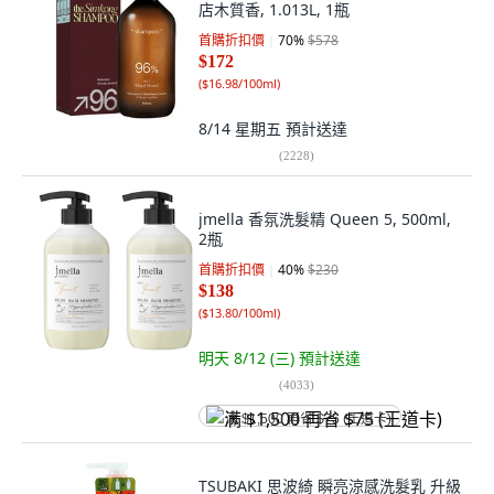
店木質香, 1.013L, 1瓶
首購折扣價
70
%
$578
$172
(
$16.98/100ml
)
8/14 星期五
預計送達
(
2228
)
jmella 香氛洗髮精 Queen 5, 500ml,
2瓶
首購折扣價
40
%
$230
$138
(
$13.80/100ml
)
明天 8/12 (三)
預計送達
(
4033
)
满 $1,500 再省 $75 (王道卡)
TSUBAKI 思波綺 瞬亮涼感洗髮乳 升級