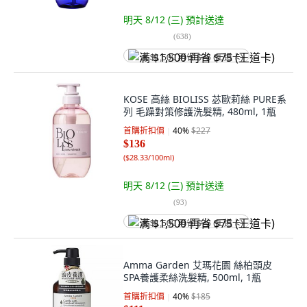
明天 8/12 (三)
預計送達
(
638
)
满 $1,500 再省 $75 (王道卡)
KOSE 高絲 BIOLISS 苾歐莉絲 PURE系
列 毛躁對策修護洗髮精, 480ml, 1瓶
首購折扣價
40
%
$227
$136
(
$28.33/100ml
)
明天 8/12 (三)
預計送達
(
93
)
满 $1,500 再省 $75 (王道卡)
Amma Garden 艾瑪花園 絲柏頭皮
SPA養護柔絲洗髮精, 500ml, 1瓶
首購折扣價
40
%
$185