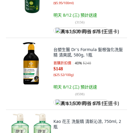
(
$5.95/100ml
)
明天 8/12 (三)
預計送達
(
3156
)
满 $1,500 再省 $75 (王道卡)
台塑生醫 Dr's Formula 髮根強化洗髮
精 清爽感, 580g, 1瓶
首購折扣價
40
%
$248
$148
(
$25.52/100g
)
明天 8/12 (三)
預計送達
(
8598
)
满 $1,500 再省 $75 (王道卡)
Kao 花王 洗髮精 清新沁涼, 750ml, 2
瓶