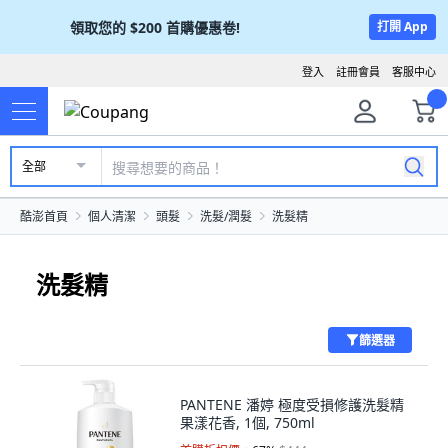
領取您的
$200
首購優惠卷!
打開 App
登入
註冊會員
客服中心
全部
酷澎首頁
個人清潔
頭髮
洗髮/潤髮
洗髮精
洗髮精
篩選器
PANTENE 潘婷 極度受損修護洗髮精
果漾花香, 1個, 750ml