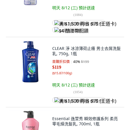
明天 8/12 (三)
預計送達
(
1084
)
满 $1,500 再省 $75 (王道卡)
$4 酷澎幣回饋
CLEAR 淨 冰涼薄荷止癢 男士去屑洗髮
乳, 750g, 1瓶
首購折扣價
40
%
$199
$119
(
$15.87/100g
)
明天 8/12 (三)
預計送達
(
1054
)
满 $1,500 再省 $75 (王道卡)
Essential 逸萱秀 瞬效修護系列 柔亮
零毛燥洗髮乳, 700ml, 1瓶