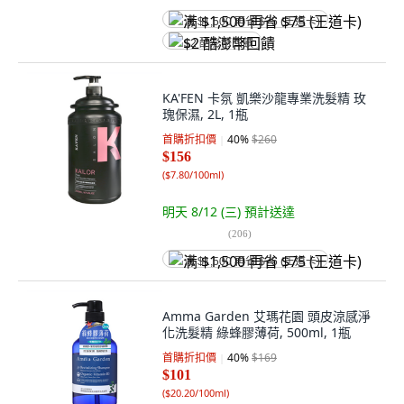
满 $1,500 再省 $75 (王道卡)
$2 酷澎幣回饋
KA'FEN 卡氛 凱樂沙龍專業洗髮精 玫
瑰保濕, 2L, 1瓶
首購折扣價
40
%
$260
$156
(
$7.80/100ml
)
明天 8/12 (三)
預計送達
(
206
)
满 $1,500 再省 $75 (王道卡)
Amma Garden 艾瑪花園 頭皮涼感淨
化洗髮精 綠蜂膠薄荷, 500ml, 1瓶
首購折扣價
40
%
$169
$101
(
$20.20/100ml
)