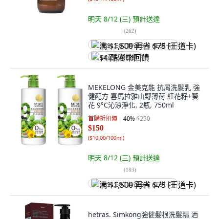
明天 8/12 (三)
預計送達
(
262
)
满 $1,500 再省 $75 (王道卡)
$4 酷澎幣回饋
MEKELONG 金美克能 抗屑洗髮乳 強
健配方 喜馬拉雅山野薄荷 紅花籽+葵
花 9°C沁涼淨化, 2瓶, 750ml
首購折扣價
40
%
$250
$150
(
$10.00/100ml
)
明天 8/12 (三)
預計送達
(
183
)
满 $1,500 再省 $75 (王道卡)
hetras. Simkong強健髮根洗髮精 酒