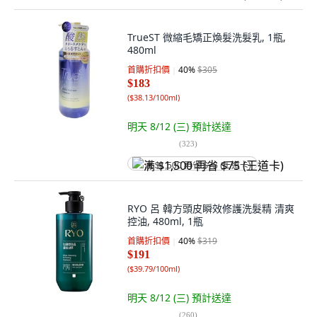
TrueST 微縮毛矯正煥髮洗髮乳, 1瓶,
480ml
首購折扣價
40
%
$305
$183
(
$38.13/100ml
)
明天 8/12 (三)
預計送達
(
323
)
满 $1,500 再省 $75 (王道卡)
RYO 呂 韓方頭皮瞬效修護洗髮精 清爽
控油, 480ml, 1瓶
首購折扣價
40
%
$319
$191
(
$39.79/100ml
)
明天 8/12 (三)
預計送達
(
260
)