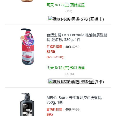
明天 8/12 (三)
預計送達
(
152
)
满 $1,500 再省 $75 (王道卡)
台塑生醫 Dr's Formula 控油抗屑洗髮
精 激涼款, 580g, 1件
首購折扣價
40
%
$250
$150
(
$25.86/100g
)
明天 8/12 (三)
預計送達
(
2166
)
满 $1,500 再省 $75 (王道卡)
MEN's Biore 男性調理控油洗髮精,
750g, 1瓶
首購折扣價
40
%
$159
$95