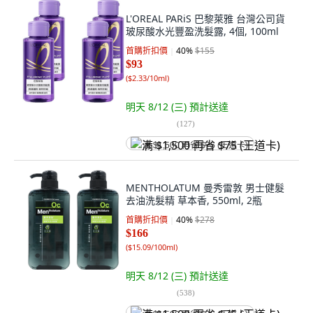
L'OREAL PARiS 巴黎萊雅 台灣公司貨
玻尿酸水光豐盈洗髮露, 4個, 100ml
首購折扣價
40
%
$155
$93
(
$2.33/10ml
)
明天 8/12 (三)
預計送達
(
127
)
满 $1,500 再省 $75 (王道卡)
MENTHOLATUM 曼秀雷敦 男士健髮
去油洗髮精 草本香, 550ml, 2瓶
首購折扣價
40
%
$278
$166
(
$15.09/100ml
)
明天 8/12 (三)
預計送達
(
538
)