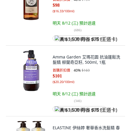
$98
(
$16.33/100ml
)
明天 8/12 (三)
預計送達
(
686
)
满 $1,500 再省 $75 (王道卡)
Amma Garden 艾瑪花園 抗油蓬鬆洗
髮精 柳蘭奇亞籽, 500ml, 1瓶
首購折扣價
40
%
$169
$101
(
$20.20/100ml
)
明天 8/12 (三)
預計送達
(
346
)
满 $1,500 再省 $75 (王道卡)
ELASTINE 伊絲婷 奢華香水洗髮精 春