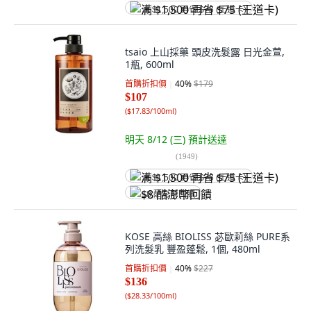
满 $1,500 再省 $75 (王道卡)
tsaio 上山採藥 頭皮洗髮露 日光金萱,
1瓶, 600ml
首購折扣價
40
%
$179
$107
(
$17.83/100ml
)
明天 8/12 (三)
預計送達
(
1949
)
满 $1,500 再省 $75 (王道卡)
$8 酷澎幣回饋
KOSE 高絲 BIOLISS 苾歐莉絲 PURE系
列洗髮乳 豐盈蓬鬆, 1個, 480ml
首購折扣價
40
%
$227
$136
(
$28.33/100ml
)