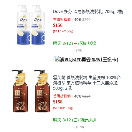
Dove 多芬 深層修護洗髮乳, 700g, 2瓶
首購折扣價
40
%
$260
$156
(
$11.14/100g
)
明天 8/12 (三)
預計送達
(
978
)
满 $1,500 再省 $75 (王道卡)
雪芙蘭 養護洗髮精 生薑強韌 100%台
灣植萃 東方植物精華 十二大無添加,
500g, 2瓶
首購折扣價
40
%
$264
$158
(
$15.80/100g
)
明天 8/12 (三)
預計送達
(
1620
)