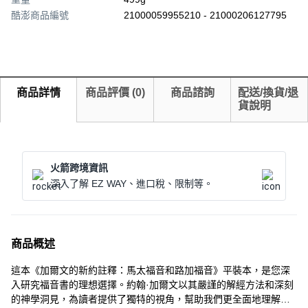
酷澎商品編號
21000059955210 - 21000206127795
商品詳情
商品評價
(
0
)
商品諮詢
配送/換貨/退
貨說明
火箭跨境資訊
深入了解 EZ WAY、進口稅、限制等。
商品概述
這本《加爾文的新約註釋：馬太福音和路加福音》平裝本，是您深
入研究福音書的理想選擇。約翰·加爾文以其嚴謹的解經方法和深刻
的神學洞見，為讀者提供了獨特的視角，幫助我們更全面地理解馬