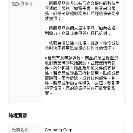
．所購產品為非以有形媒介提供的數位內
退換貨限制
容或線上服務（如電子書、影音串流服
務、訂閱制軟體服務等）並經您事先同意
才提供；
．所購產品為個人衛生用品（如內衣褲、
刮鬍刀、穿戴式美甲等）且已拆封；
．依照台灣法律、法規、裁定、命令或法
院判決不適用鑑賞期的任何其他情況。
※若您有意申請退貨，商品必須回復至您
收到商品時的原始狀態，並確保所有部
件、內外包裝、贈品及附加文件的完整
性。若商品或贈品已拆封使用、貼紙或標
籤脫落、吊牌拆除、或有任何部件、包
裝、贈品或附加文件遺失、故障、受到污
損等情況，您的退貨權益有可能受到影
響。
跨境賣家
廠商名稱
Coupang Corp.