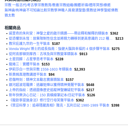
宗教 一般
古代/考古學
宗教教育/教養
宗教組織/團體
祈禱/禮拜
冥想/療癒
無神論/有神論
不可知論
比較宗教學
神職人員
褻瀆聖靈/異教徒
神學
聖經
佛教
猶太教
相關商品
•
諾里奇的朱利安：神聖之愛的啟示精選——帶註釋和解釋的精裝本
$362
•
從恐懼到永恆：放棄限制性信念並將精力轉移到更高意識的 212 種方法生活平裝本
$213
•
教宗庇護九世的一生平裝本
$187
•
Vonda Wright 博士的成長指南：強健大腦與幸福的 4 個步驟平裝本
$275
•
從阿肯那頓到摩西：古埃及與宗教變革精裝本
$913
•
土星回歸：占星學思考平裝本
$228
•
龍捲三：實體平裝本
$153
•
伊莉莎白一世與宗教 1558-1603 年精裝本
$2,393
•
新奧姆真理教講道平裝本
$94
•
悲傷時刻：精神文本勵志寶庫精裝本
$157
•
銀河超波塔羅牌：逃離矩陣以獲得精神覺醒平裝本
$648
•
上帝的指紋：透過圖像歷史追蹤神聖嫌疑犯平裝本
$217
•
新年快樂決心日記：150 頁橫線筆記本/日記平裝本
$126
•
《龍欽寧提施身法》修行空行母笑聲平裝本
$362
•
《禁忌科學 3：追尋隱藏真相》雅克‧瓦利日記 1980-1989 平裝本
$398