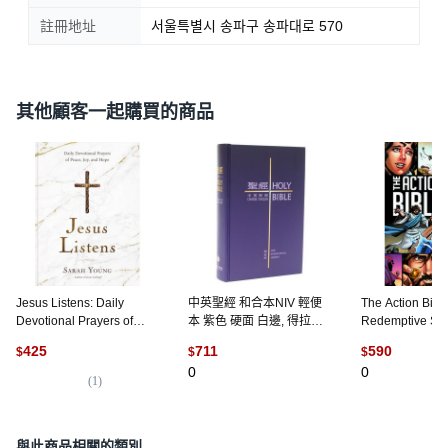
註冊地址
서울특별시 송파구 송파대로 570
其他顧客一起購買的商品
Jesus Listens: Daily
中英聖經 和合本NIV 輕便
The Action Bibl
Devotional Prayers of
本 紫色 硬面 白邊, 得拉戶
Redemptive Sto
Peace Joy and Hope 精裝
有限公司
C.Cook, 英文,
425
711
590
$
$
$
版, Thomas Nelson, 英文
0
0
(
1
)
與此商品相關的類別