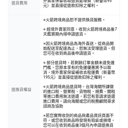
外賣家保留收取退貨處理費（新臺幣95
退貨費用
元）並直接從退款扣除之權利。
※火箭跨境商品恕不提供換貨服務。
※ 經境外賣家同意，收到火箭跨境商品後7
天鑑賞期內得申請退貨。
※因火箭跨境商品為海外直送，從商品開
始配送至配達為止，恕無法受理退貨，但
您可在收到商品後申請退貨。
※ 部分退貨時，若剩餘訂單金額未達免運
門檻，您原本享有的免運優惠將予以取
消，境外賣家保留補收去程運費（新臺幣
195元）並直接從退款扣除之權利。
※火箭跨境商品退貨時，台灣海關所課徵
退換貨權益
的進口稅、營業稅、貨物稅、規費、關稅
等進口費用無法退還，若您有意請求退還
進口費用，請向海關或您的稅務顧問尋求
諮詢及協助
※若您實際收到的商品與產品資訊頁面不
符，或您收到商品時發現有瑕疵或損壞，
您可以在收到商品後3個月內申請退換貨