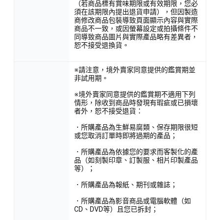
（若商品標有賞味期限或有效期限，您必
須在該期限內提出退貨申請），但因製造
商修改商品包裝導致頁面顯示內容與實際
商品不一致，或因螢幕設定或拍攝條件不
同導致商品圖片與實際產品略有差異者，
恕不接受退換貨。
※請注意，境外賣家同意提供的鑑賞期並
非試用期。
※境外賣家同意提供的鑑賞期不適用下列
情形，除收到商品時發現有瑕疵或已損壞
者外，恕不接受退貨：
．所購產品為生鮮易腐類、保存期限很短
或您取消訂單時即將過期的產品；
．所購產品為依據您的要求而客製化的產
品（如刻製印章、訂製服、相片印製產品
等）；
．所購產品為報紙、期刊或雜誌；
．所購產品為影音商品或電腦軟體（如
CD、DVD等）且您已拆封；