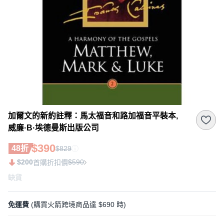
加爾文的新約註釋：馬太福音和路加福音平裝本,
威廉·B·埃德曼斯出版公司
$390
48折
$829
$200
$590
首購折扣價
缺貨
免運費
(購買火箭跨境商品達 $690 時)