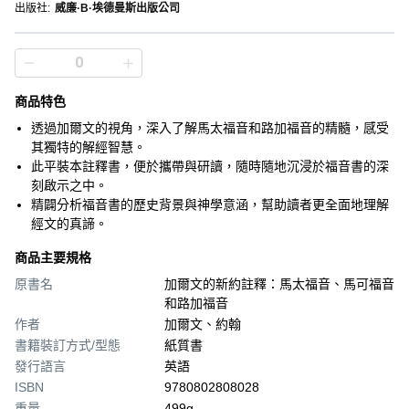
出版社
:
威廉·B·埃德曼斯出版公司
商品特色
透過加爾文的視角，深入了解馬太福音和路加福音的精髓，感受
其獨特的解經智慧。
此平裝本註釋書，便於攜帶與研讀，隨時隨地沉浸於福音書的深
刻啟示之中。
精闢分析福音書的歷史背景與神學意涵，幫助讀者更全面地理解
經文的真諦。
商品主要規格
原書名
加爾文的新約註釋：馬太福音、馬可福音
和路加福音
作者
加爾文、約翰
書籍裝訂方式/型態
紙質書
發行語言
英語
ISBN
9780802808028
重量
499g