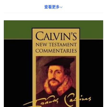
太福音和路加福音的豐富內涵。本書不僅分析了經文的歷史背景，
更深入探討了其神學意涵，引導讀者思考信仰的真諦。平裝本的設
查看更多
計使其便於攜帶，讓您隨時隨地都能沉浸於福音書的研讀之中。無
論您是神學研究者、牧師，還是對聖經有濃厚興趣的讀者，本書都
將為您帶來啟發。