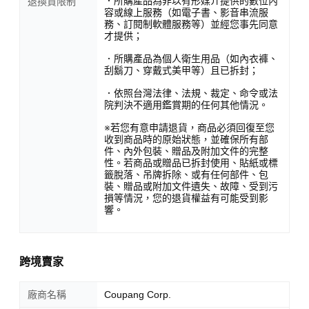
．所購產品為非以有形媒介提供的數位內
退換貨限制
容或線上服務（如電子書、影音串流服
務、訂閱制軟體服務等）並經您事先同意
才提供；
．所購產品為個人衛生用品（如內衣褲、
刮鬍刀、穿戴式美甲等）且已拆封；
．依照台灣法律、法規、裁定、命令或法
院判決不適用鑑賞期的任何其他情況。
※若您有意申請退貨，商品必須回復至您
收到商品時的原始狀態，並確保所有部
件、內外包裝、贈品及附加文件的完整
性。若商品或贈品已拆封使用、貼紙或標
籤脫落、吊牌拆除、或有任何部件、包
裝、贈品或附加文件遺失、故障、受到污
損等情況，您的退貨權益有可能受到影
響。
跨境賣家
廠商名稱
Coupang Corp.