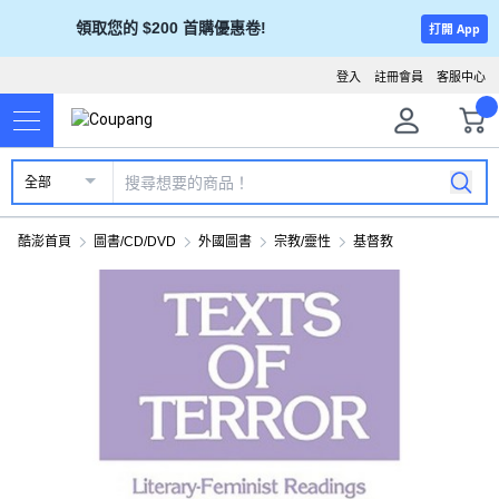
領取您的 $200 首購優惠卷!
打開 App
登入
註冊會員
客服中心
全部
酷澎首頁
圖書/CD/DVD
外國圖書
宗教/靈性
基督教