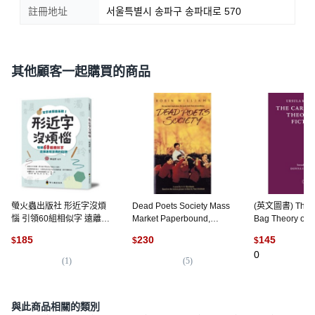
註冊地址
서울특별시 송파구 송파대로 570
其他顧客一起購買的商品
螢火蟲出版社 形近字沒煩
Dead Poets Society Mass
(英文圖書) The C
惱 引領60組相似字 遠離航
Market Paperbound,
Bag Theory of 
用詞的陷阱, 平裝
Kingswell
版, Cosmogene
185
230
145
$
$
$
0
(
1
)
(
5
)
與此商品相關的類別