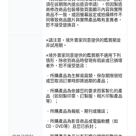
須在該期限內提出退貨申請），但因製造
商修改商品包裝導致頁面顯示內容與實際
商品不一致，或因螢幕設定或拍攝條件不
同導致商品圖片與實際產品略有差異者，
恕不接受退換貨。
※請注意，境外賣家同意提供的鑑賞期並
非試用期。
※境外賣家同意提供的鑑賞期不適用下列
情形，除收到商品時發現有瑕疵或已損壞
者外，恕不接受退貨：
．所購產品為生鮮易腐類、保存期限很短
或您取消訂單時即將過期的產品；
．所購產品為依據您的要求而客製化的產
品（如刻製印章、訂製服、相片印製產品
等）；
．所購產品為報紙、期刊或雜誌；
．所購產品為影音商品或電腦軟體（如
CD、DVD等）且您已拆封；