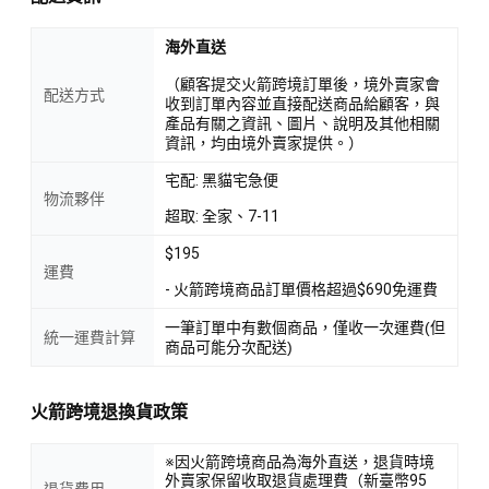
海外直送
（顧客提交火箭跨境訂單後，境外賣家會
配送方式
收到訂單內容並直接配送商品給顧客，與
產品有關之資訊、圖片、說明及其他相關
資訊，均由境外賣家提供。）
宅配: 黑貓宅急便
物流夥伴
超取: 全家、7-11
$195
運費
- 火箭跨境商品訂單價格超過$690免運費
一筆訂單中有數個商品，僅收一次運費(但
統一運費計算
商品可能分次配送)
火箭跨境退換貨政策
※因火箭跨境商品為海外直送，退貨時境
外賣家保留收取退貨處理費（新臺幣95
退貨費用