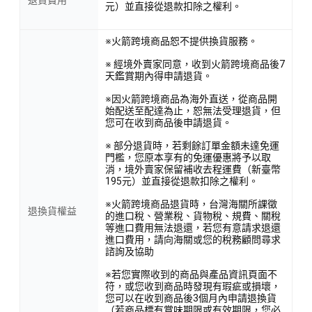
元）並直接從退款扣除之權利。
※火箭跨境商品恕不提供換貨服務。
※ 經境外賣家同意，收到火箭跨境商品後7
天鑑賞期內得申請退貨。
※因火箭跨境商品為海外直送，從商品開
始配送至配達為止，恕無法受理退貨，但
您可在收到商品後申請退貨。
※ 部分退貨時，若剩餘訂單金額未達免運
門檻，您原本享有的免運優惠將予以取
消，境外賣家保留補收去程運費（新臺幣
195元）並直接從退款扣除之權利。
※火箭跨境商品退貨時，台灣海關所課徵
退換貨權益
的進口稅、營業稅、貨物稅、規費、關稅
等進口費用無法退還，若您有意請求退還
進口費用，請向海關或您的稅務顧問尋求
諮詢及協助
※若您實際收到的商品與產品資訊頁面不
符，或您收到商品時發現有瑕疵或損壞，
您可以在收到商品後3個月內申請退換貨
（若商品標有賞味期限或有效期限，您必