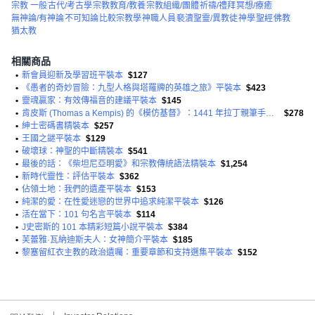
宗教 一般
古代/考古學
宗教教育/教養
宗教組織/團體
祈禱/禮拜
冥想/療癒
無神論/有神論
不可知論
比較宗教學
神職人員
褻瀆聖靈/異教徒
神學
聖經
佛教
猶太教
相關商品
•
新會員迎新及學習班平裝本
$127
•
《愚者的奇妙冒險：九型人格與塔羅牌的英雄之旅》平裝本
$423
•
靈魂贏家：有效傳福音的建議平裝本
$145
•
肯皮斯 (Thomas a Kempis) 的《模仿基督》：1441 年拉丁親筆手稿精裝本新讀
$278
•
紳士密碼書精裝本
$257
•
王國之謎平裝本
$129
•
破壞球：神聖的中斷精裝本
$541
•
最後的話：《柴坦尼亞明愛》和宗教傳統語法精裝本
$1,254
•
新時代靈性：評估平裝本
$362
•
佔領土地：我們的遺產平裝本
$153
•
純潔的愛：在性愛迷戀的世界中追求純潔平裝本
$126
•
活在當下：101 句名言平裝本
$114
•
J史密斯的 101 本精彩短篇小說平裝本
$384
•
芙蕾雅·瓦納迪斯夫人：女神簡介平裝本
$185
•
黎塞留紅衣主教的政治遺囑：重要章節和支持選集平裝本
$152