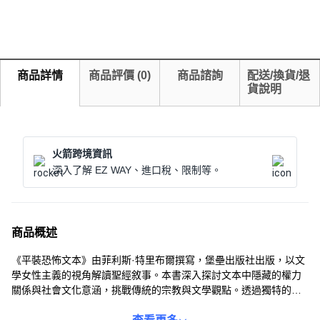
商品詳情
商品評價
(
0
)
商品諮詢
配送/換貨/退
貨說明
火箭跨境資訊
深入了解 EZ WAY、進口稅、限制等。
商品概述
《平裝恐怖文本》由菲利斯·特里布爾撰寫，堡壘出版社出版，以文
學女性主義的視角解讀聖經敘事。本書深入探討文本中隱藏的權力
關係與社會文化意涵，挑戰傳統的宗教與文學觀點。透過獨特的分
析，讀者可以重新審視經典故事，並對其中的恐怖元素有更深刻的