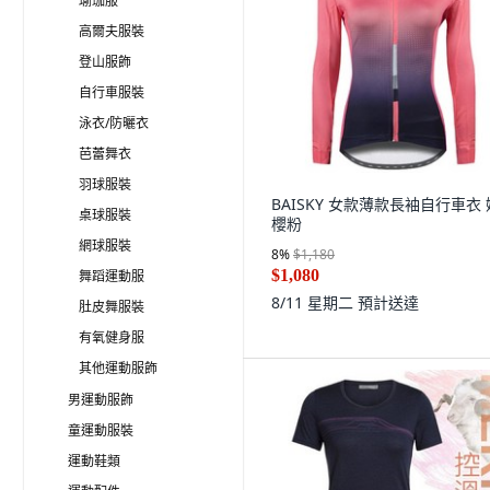
瑜珈服
高爾夫服裝
登山服飾
自行車服裝
泳衣/防曬衣
芭蕾舞衣
羽球服裝
BAISKY 女款薄款長袖自行車衣 
桌球服裝
櫻粉
網球服裝
8
%
$1,180
$1,080
舞蹈運動服
8/11 星期二
預計送達
肚皮舞服裝
有氧健身服
其他運動服飾
男運動服飾
童運動服裝
運動鞋類