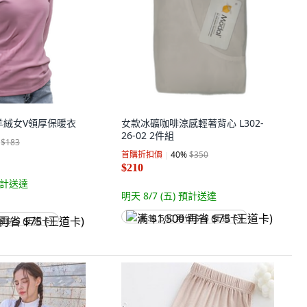
ar 羊絨女V領厚保暖衣
女款冰礦咖啡涼感輕著背心 L302-
26-02 2件組
$183
首購折扣價
40
%
$350
$210
計送達
明天 8/7 (五)
預計送達
满 $1,500 再省 $75 (王道卡)
省 $75 (王道卡)