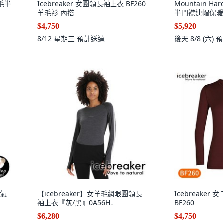
羊毛半
Icebreaker 女圓領長袖上衣 BF260
Mountain Har
羊毛衫 內搭
半門襟連帽保暖背
$4,750
$5,920
8/12 星期三
預計送達
後天 8/8 (六)
預
透氣
【icebreaker】女羊毛網眼圓領長
Icebreaker 
袖上衣『灰/黑』0A56HL
BF260
$6,280
$4,750