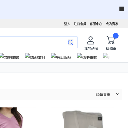
登入
註冊會員
客服中心
成為賣家
我的酷澎
購物車
文具圖書
食品飲料
生活用品
女性服飾
運動戶外
60
每頁筆