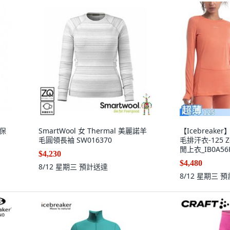
汗保
SmartWool 女 Thermal 美麗諾羊
【Icebreak
毛圓領長袖 SW016370
毛排汗衣-125 Z
閒上衣_IB0A56
$4,230
$4,480
8/12 星期三
預計送達
8/12 星期三
預