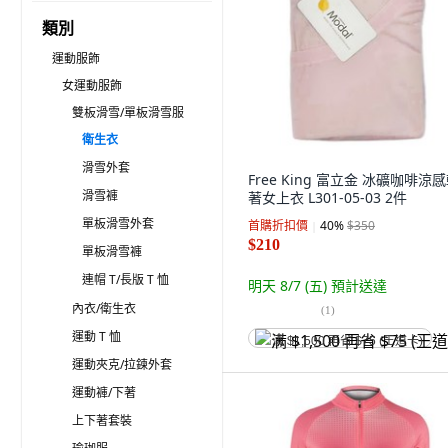
類別
運動服飾
女運動服飾
雙板滑雪/單板滑雪服
衛生衣
滑雪外套
Free King 富立金 冰礦咖啡涼
滑雪褲
著女上衣 L301-05-03 2件
單板滑雪外套
首購折扣價
40
%
$350
$210
單板滑雪褲
連帽 T/長版 T 恤
明天 8/7 (五)
預計送達
內衣/衛生衣
(
1
)
運動 T 恤
满 $1,500 再省 $75 (王道卡)
運動夾克/拉鍊外套
運動褲/下著
上下著套裝