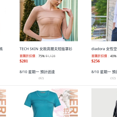
嫣
TECH SKIN 女款高爾夫短版罩衫
diadora 女
首購折扣價
75
%
$1,128
首購折扣價
40
%
$281
$256
8/10 星期一
預計送達
8/10 星期一
預
(
62
)
(
12
)