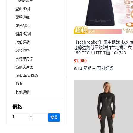
運動配件
登山/戶外
露營專區
游泳/水上
健身/瑜珈
【Icebreaker】風中競速_送》
球拍運動
輕薄透氣低圓領短袖羊毛排汗衣
球類運動
150 TECH-LITE T恤_104743
自行車用品
$1,980
高爾夫用品
8/12 星期三
預計送達
滑板車/直排輪
釣魚
其他運動
價格
$
~
搜尋