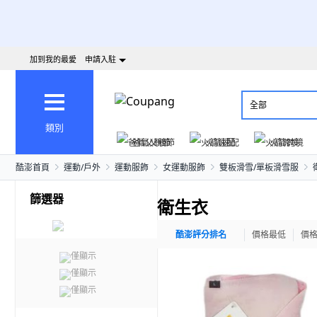
加到我的最愛
申請入駐
全部
類別
爸氣父親節
火箭速配
火箭跨境
酷澎首頁
運動/戶外
運動服飾
女運動服飾
雙板滑雪/單板滑雪服
篩選器
衛生衣
酷澎評分排名
價格最低
價
僅顯示
僅顯示
僅顯示