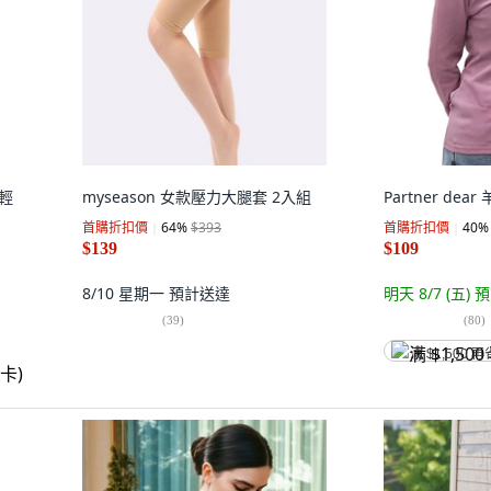
感輕
myseason 女款壓力大腿套 2入組
Partner de
首購折扣價
64
%
$393
首購折扣價
40
%
$139
$109
8/10 星期一
預計送達
明天 8/7 (五)
預
(
39
)
(
80
)
满 $1,500 再