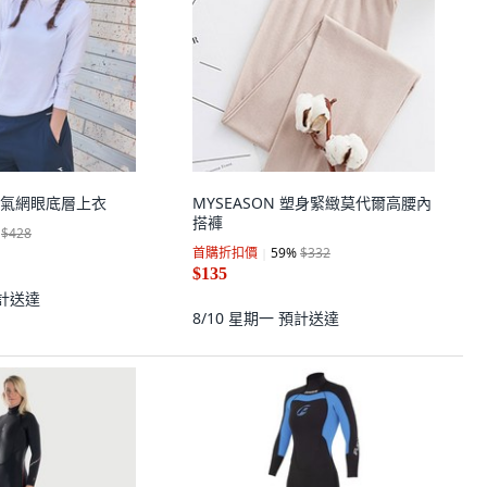
性空氣網眼底層上衣
MYSEASON 塑身緊緻莫代爾高腰內
搭褲
$428
首購折扣價
59
%
$332
$135
計送達
8/10 星期一
預計送達