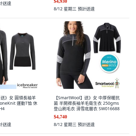
$4,930
計送達
8/12 星期三
預計送達
er】送》女 圓領長袖羊
【SmartWool】送》女 中厚保暖抗
oneKnit 運動T恤 休
菌 半開襟長袖羊毛衛生衣 250gms
H4
登山刷毛衣 滑雪底層衣 SW016688
$4,740
計送達
8/12 星期三
預計送達