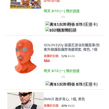
(
$799.00/1個
)
明天 8/10 (一)
預計送達
(
1
)
满 $1,500 再省 $75 (王道卡)
$50 酷澎幣回饋
GOLOV.EJOy 臉基尼游泳防曬面罩/防
紫外線護臉護脖海邊頭套, 橙色, 1個
首購折扣價
52
%
$178
$84
明天 8/10 (一)
預計送達
(
2
)
满 $1,500 再省 $75 (王道卡)
INNOI 跑步背心, 1個, 黑色
首購折扣價
40
%
$333