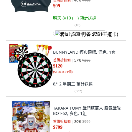
首購折扣價
40
%
$165
$99
明天 8/10 (一)
預計送達
(
10
)
满 $1,500 再省 $75 (王道卡)
BUNNYLAND 經典飛鏢, 混色, 1套
首購折扣價
57
%
$280
$120
(
$120.00/1個
)
8/12 星期三
預計送達
(
382
)
TAKARA TOMY 戰鬥瓶蓋人 膽氣戰隊
BOT-62, 多色, 1組
首購折扣價
20
%
$999
$799