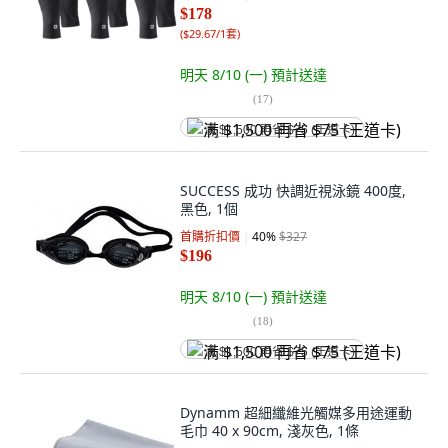
$178
(
$29.67/1套
)
明天 8/10 (一)
預計送達
(
17
)
满 $1,500 再省 $75 (王道卡)
SUCCESS 成功 快調近視泳鏡 400度,
黑色, 1個
首購折扣價
40
%
$327
$196
明天 8/10 (一)
預計送達
(
18
)
满 $1,500 再省 $75 (王道卡)
Dynamm 超細纖維光觸媒多用途運動
毛巾 40 x 90cm, 淺灰色, 1條