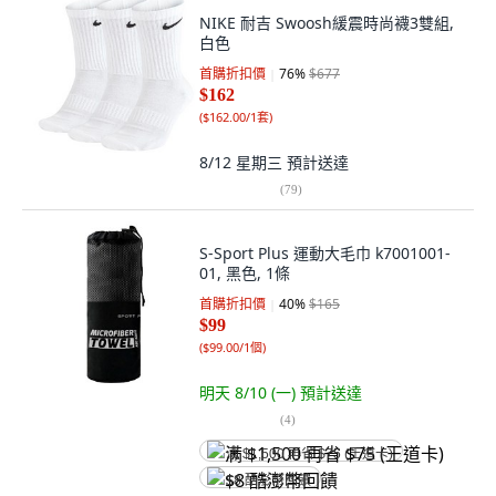
NIKE 耐吉 Swoosh緩震時尚襪3雙組,
白色
首購折扣價
76
%
$677
$162
(
$162.00/1套
)
8/12 星期三
預計送達
(
79
)
S-Sport Plus 運動大毛巾 k7001001-
01, 黑色, 1條
首購折扣價
40
%
$165
$99
(
$99.00/1個
)
明天 8/10 (一)
預計送達
(
4
)
满 $1,500 再省 $75 (王道卡)
$8 酷澎幣回饋