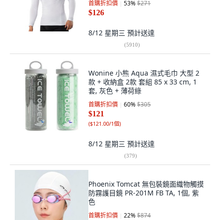
首購折扣價
53
%
$271
$126
8/12 星期三
預計送達
(
5910
)
Wonine 小熊 Aqua 濕式毛巾 大型 2
款 + 收納盒 2款 套組 85 x 33 cm, 1
套, 灰色 + 薄荷綠
首購折扣價
60
%
$305
$121
(
$121.00/1個
)
8/12 星期三
預計送達
(
379
)
Phoenix Tomcat 無包裝鏡面織物觸摸
防霧護目鏡 PR-201M FB TA, 1個, 紫
色
首購折扣價
22
%
$874