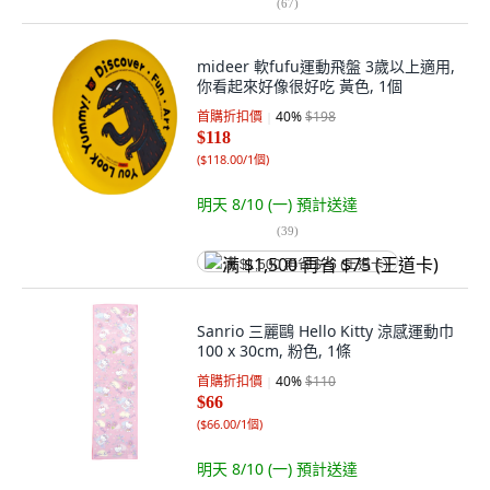
(
67
)
mideer 軟fufu運動飛盤 3歲以上適用,
你看起來好像很好吃 黃色, 1個
首購折扣價
40
%
$198
$118
(
$118.00/1個
)
明天 8/10 (一)
預計送達
(
39
)
满 $1,500 再省 $75 (王道卡)
Sanrio 三麗鷗 Hello Kitty 涼感運動巾
100 x 30cm, 粉色, 1條
首購折扣價
40
%
$110
$66
(
$66.00/1個
)
明天 8/10 (一)
預計送達