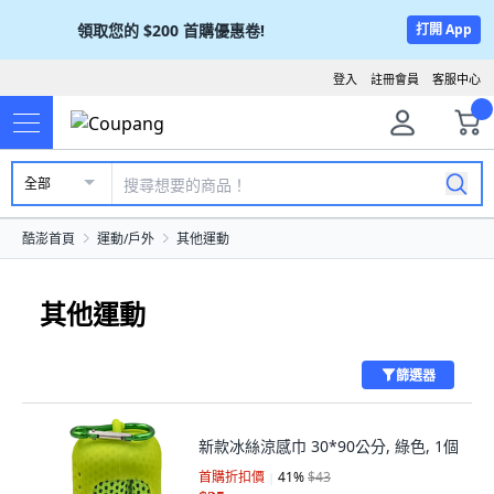
領取您的
$200
首購優惠卷!
打開 App
登入
註冊會員
客服中心
全部
酷澎首頁
運動/戶外
其他運動
其他運動
篩選器
新款冰絲涼感巾 30*90公分, 綠色, 1個
首購折扣價
41
%
$43