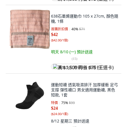
638石墨烯運動巾 105 x 27cm, 顏色隨
機, 1條
首購折扣價
40
%
$71
$42
(
$42.00/1個
)
明天 8/10 (一)
預計送達
(
15
)
满 $1,500 再省 $75 (王道卡)
運動短襪 透氣吸濕排汗 加厚緩衝 足弓
支撐 彈性襪口 男女適用運動襪, 黑色
短款, 1套
特價
75
%
$99
$24
(
$24.00/1套
)
8/12 星期三
預計送達