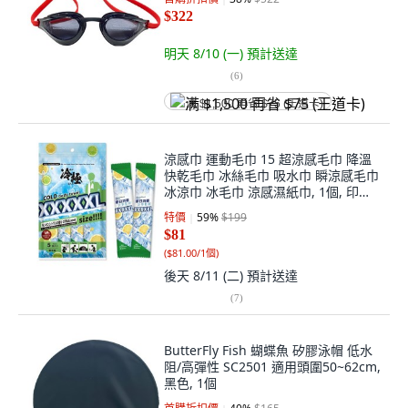
$322
明天 8/10 (一)
預計送達
(
6
)
满 $1,500 再省 $75 (王道卡)
涼感巾 運動毛巾 15 超涼感毛巾 降溫
快乾毛巾 冰絲毛巾 吸水巾 瞬涼感毛巾
冰涼巾 冰毛巾 涼感濕紙巾, 1個, 印花
款
特價
59
%
$199
$81
(
$81.00/1個
)
後天 8/11 (二)
預計送達
(
7
)
ButterFly Fish 蝴蝶魚 矽膠泳帽 低水
阻/高彈性 SC2501 適用頭圍50~62cm,
黑色, 1個