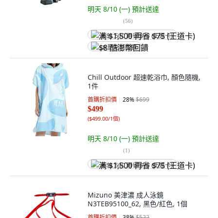
明天 8/10 (一)
預計送達
(
56
)
满 $1,500 再省 $75 (王道卡)
$8 酷澎幣回饋
Chill Outdoor 超速乾浴巾, 顏色隨機,
1件
首購折扣價
28
%
$699
$499
(
$499.00/1個
)
明天 8/10 (一)
預計送達
(
1
)
满 $1,500 再省 $75 (王道卡)
Mizuno 美津濃 成人泳鏡
N3TEB95100_62, 黑色/紅色, 1個
首購折扣價
38
%
$522