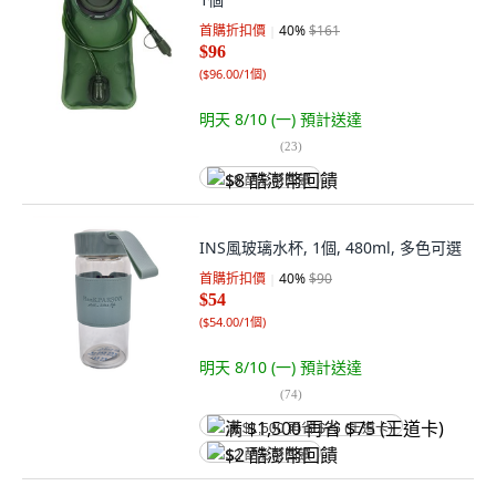
首購折扣價
40
%
$161
$96
(
$96.00/1個
)
明天 8/10 (一)
預計送達
(
23
)
$8 酷澎幣回饋
INS風玻璃水杯, 1個, 480ml, 多色可選
首購折扣價
40
%
$90
$54
(
$54.00/1個
)
明天 8/10 (一)
預計送達
(
74
)
满 $1,500 再省 $75 (王道卡)
$2 酷澎幣回饋