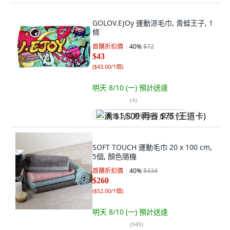
GOLOV.EJOy 運動涼毛巾, 青蛙王子, 1
條
首購折扣價
40
%
$72
$43
(
$43.00/1個
)
明天 8/10 (一)
預計送達
(
4
)
满 $1,500 再省 $75 (王道卡)
SOFT TOUCH 運動毛巾 20 x 100 cm,
5個, 顏色隨機
首購折扣價
40
%
$434
$260
(
$52.00/1個
)
明天 8/10 (一)
預計送達
(
949
)