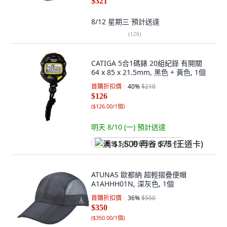
$321
8/12 星期三
預計送達
(
126
)
CATIGA 5合1碼錶 20組紀錄 有開關
64 x 85 x 21.5mm, 黑色 + 黃色, 1個
首購折扣價
40
%
$210
$126
(
$126.00/1個
)
明天 8/10 (一)
預計送達
满 $1,500 再省 $75 (王道卡)
ATUNAS 歐都納 超輕摺疊便帽
A1AHHH01N, 深灰色, 1個
首購折扣價
36
%
$550
$350
(
$350.00/1個
)