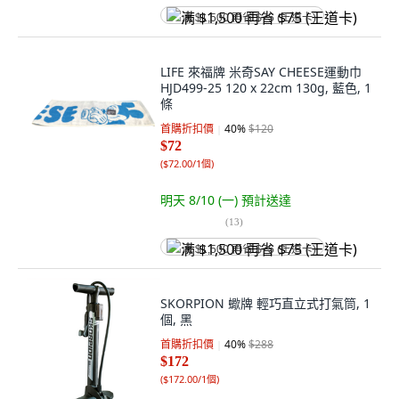
满 $1,500 再省 $75 (王道卡)
LIFE 來福牌 米奇SAY CHEESE運動巾
HJD499-25 120 x 22cm 130g, 藍色, 1
條
首購折扣價
40
%
$120
$72
(
$72.00/1個
)
明天 8/10 (一)
預計送達
(
13
)
满 $1,500 再省 $75 (王道卡)
SKORPION 蠍牌 輕巧直立式打氣筒, 1
個, 黑
首購折扣價
40
%
$288
$172
(
$172.00/1個
)