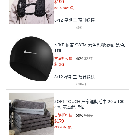
$199
(
$199.00/1個
)
8/12 星期三
預計送達
(
98
)
NIKE 耐吉 SWIM 素色乳膠泳帽, 黑色,
1個
首購折扣價
40
%
$227
$136
8/12 星期三
預計送達
(
2067
)
SOFT TOUCH 居家運動毛巾 20 x 100
cm, 灰苔蘚, 5個
首購折扣價
59
%
$439
$179
(
$35.80/1個
)