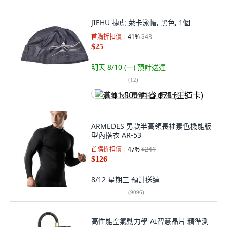
JIEHU 捷虎 萊卡泳帽, 黑色, 1個
首購折扣價
41
%
$43
$25
明天 8/10 (一)
預計送達
(
12
)
满 $1,500 再省 $75 (王道卡)
ARMEDES 男款半高領長袖素色機能版
型內搭衣 AR-53
首購折扣價
47
%
$241
$126
8/12 星期三
預計送達
(
9096
)
高性能空氣動力學 AI智慧晶片 精準測