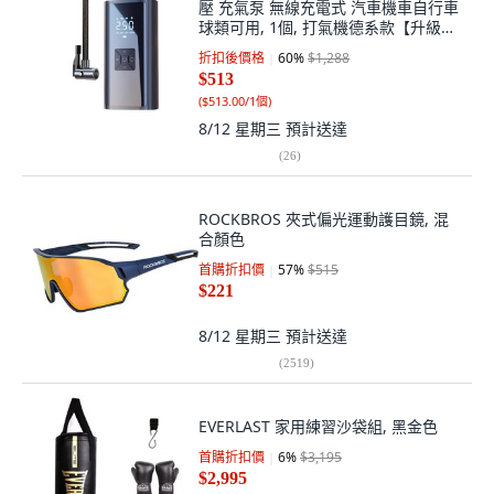
壓 充氣泵 無線充電式 汽車機車自行車
球類可用, 1個, 打氣機德系款【升級低
噪書丨超級速充】, 黑色
折扣後價格
60
%
$1,288
$513
(
$513.00/1個
)
8/12 星期三
預計送達
(
26
)
ROCKBROS 夾式偏光運動護目鏡, 混
合顏色
首購折扣價
57
%
$515
$221
8/12 星期三
預計送達
(
2519
)
EVERLAST 家用練習沙袋組, 黑金色
首購折扣價
6
%
$3,195
$2,995