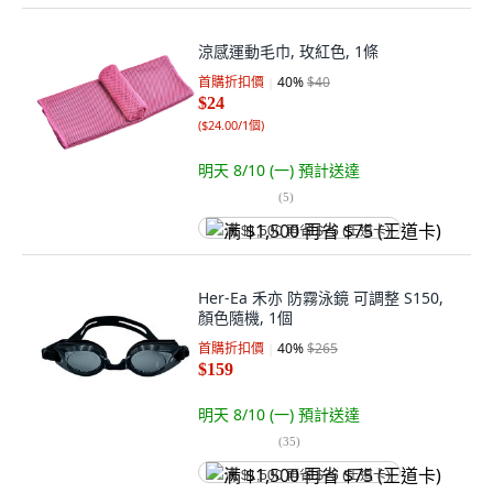
涼感運動毛巾, 玫紅色, 1條
首購折扣價
40
%
$40
$24
(
$24.00/1個
)
明天 8/10 (一)
預計送達
(
5
)
满 $1,500 再省 $75 (王道卡)
Her-Ea 禾亦 防霧泳鏡 可調整 S150,
顏色隨機, 1個
首購折扣價
40
%
$265
$159
明天 8/10 (一)
預計送達
(
35
)
满 $1,500 再省 $75 (王道卡)