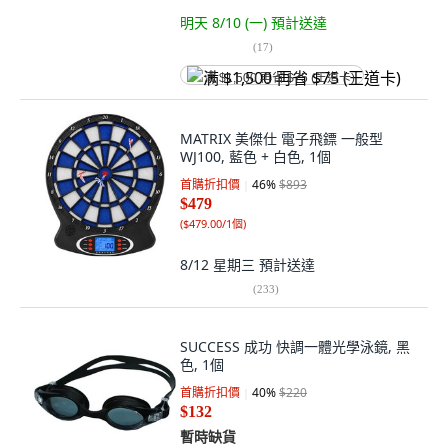
明天 8/10 (一)
預計送達
(
17
)
满 $1,500 再省 $75 (王道卡)
MATRIX 美傑仕 電子飛鏢 一般型
WJ100, 藍色 + 白色, 1個
首購折扣價
46
%
$893
$479
(
$479.00/1個
)
8/12 星期三
預計送達
(
233
)
SUCCESS 成功 快調一體光學泳鏡, 黑
色, 1個
首購折扣價
40
%
$220
$132
暫時缺貨