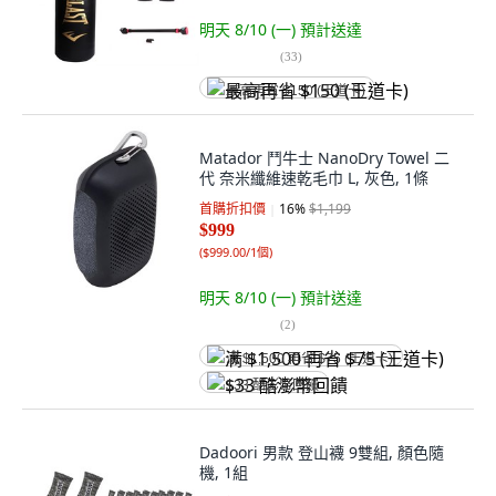
明天 8/10 (一)
預計送達
(
33
)
最高再省 $150 (王道卡)
Matador 鬥牛士 NanoDry Towel 二
代 奈米纖維速乾毛巾 L, 灰色, 1條
首購折扣價
16
%
$1,199
$999
(
$999.00/1個
)
明天 8/10 (一)
預計送達
(
2
)
满 $1,500 再省 $75 (王道卡)
$33 酷澎幣回饋
Dadoori 男款 登山襪 9雙組, 顏色隨
機, 1組