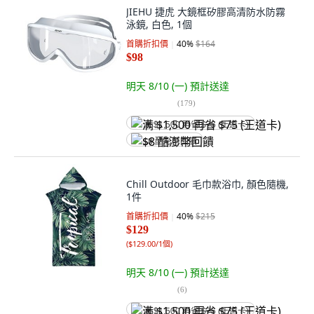
JIEHU 捷虎 大鏡框矽膠高清防水防霧
泳鏡, 白色, 1個
首購折扣價
40
%
$164
$98
明天 8/10 (一)
預計送達
(
179
)
满 $1,500 再省 $75 (王道卡)
$8 酷澎幣回饋
Chill Outdoor 毛巾款浴巾, 顏色隨機,
1件
首購折扣價
40
%
$215
$129
(
$129.00/1個
)
明天 8/10 (一)
預計送達
(
6
)
满 $1,500 再省 $75 (王道卡)