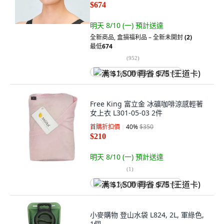
$674
明天 8/10 (一)
預計送達
全新商品
,
盒損福利品 – 全新未開封
(2)
最低
674
(
952
)
满 $1,500 再省 $75 (王道卡)
Free King 富立金 冰礦咖啡涼感輕著
女上衣 L301-05-03 2件
首購折扣價
40
%
$350
$210
明天 8/10 (一)
預計送達
(
1
)
满 $1,500 再省 $75 (王道卡)
小麥購物 登山水袋 L824, 2L, 軍綠色,
1個