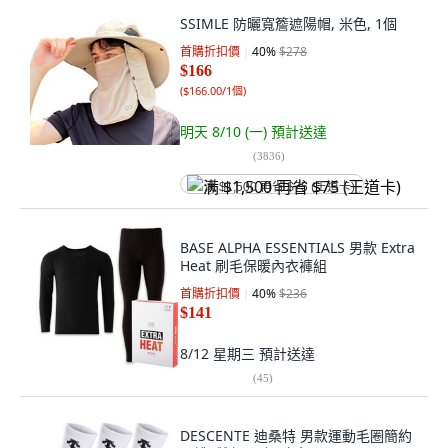
SSIMLE 防曬寬簷遮陽帽, 米色, 1個
首購折扣價
40
%
$278
$166
(
$166.00/1個
)
明天 8/10 (一)
預計送達
(
3836
)
满 $1,500 再省 $75 (王道卡)
BASE ALPHA ESSENTIALS 男款 Extra
Heat 刷毛保暖內衣褲組
首購折扣價
40
%
$236
$141
8/12 星期三
預計送達
(
45
)
DESCENTE 迪桑特 男款運動毛圈簡約