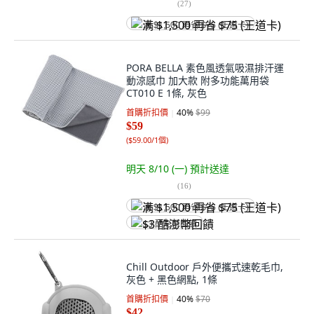
(
27
)
满 $1,500 再省 $75 (王道卡)
PORA BELLA 素色風透氣吸濕排汗運
動涼感巾 加大款 附多功能萬用袋
CT010 E 1條, 灰色
首購折扣價
40
%
$99
$59
(
$59.00/1個
)
明天 8/10 (一)
預計送達
(
16
)
满 $1,500 再省 $75 (王道卡)
$3 酷澎幣回饋
Chill Outdoor 戶外便攜式速乾毛巾,
灰色 + 黑色網點, 1條
首購折扣價
40
%
$70
$42