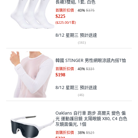
長襪3雙組, 1套, 白色
首購折扣價
40
%
$375
$225
(
$225.00/1套
)
8/12 星期三
預計送達
(
161
)
韓國 STINGER 男性網眼涼感內搭T恤
首購折扣價
40
%
$331
$198
8/12 星期三
預計送達
(
46
)
Oaklans 自行車 跑步 高爾夫 變色 偏
光 運動護目鏡 太陽眼鏡 X80, C4 白色
灰鏡面偏光, 1個
首購折扣價
38
%
$521