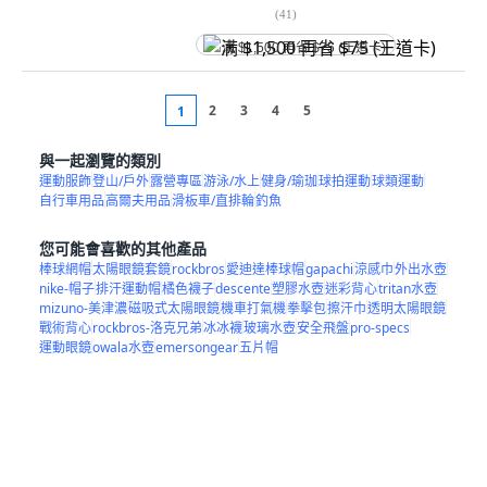
(
41
)
满 $1,500 再省 $75 (王道卡)
2
3
4
5
1
與一起瀏覽的類別
運動服飾
登山/戶外
露營專區
游泳/水上
健身/瑜珈
球拍運動
球類運動
自行車用品
高爾夫用品
滑板車/直排輪
釣魚
您可能會喜歡的其他產品
棒球網帽
太陽眼鏡套鏡
rockbros
愛迪達棒球帽
gapachi
涼感巾
外出水壺
nike-帽子
排汗運動帽
橘色襪子
descente
塑膠水壺
迷彩背心
tritan水壺
mizuno-美津濃
磁吸式太陽眼鏡
機車打氣機
拳擊包
擦汗巾
透明太陽眼鏡
戰術背心
rockbros-洛克兄弟
冰冰襪
玻璃水壺
安全飛盤
pro-specs
運動眼鏡
owala水壺
emersongear
五片帽