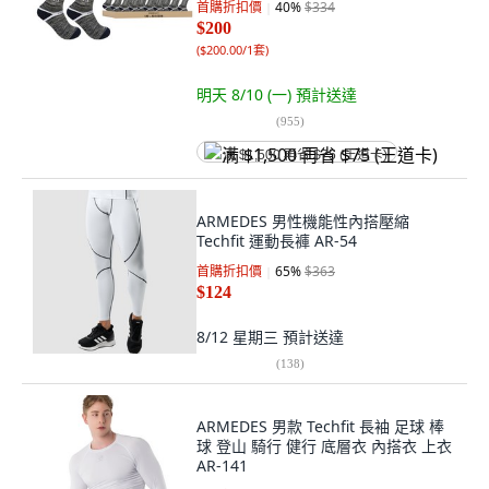
首購折扣價
40
%
$334
$200
(
$200.00/1套
)
明天 8/10 (一)
預計送達
(
955
)
满 $1,500 再省 $75 (王道卡)
ARMEDES 男性機能性內搭壓縮
Techfit 運動長褲 AR-54
首購折扣價
65
%
$363
$124
8/12 星期三
預計送達
(
138
)
ARMEDES 男款 Techfit 長袖 足球 棒
球 登山 騎行 健行 底層衣 內搭衣 上衣
AR-141