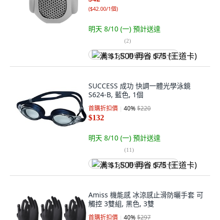
(
$42.00/1個
)
明天 8/10 (一)
預計送達
(
2
)
满 $1,500 再省 $75 (王道卡)
SUCCESS 成功 快調一體光學泳鏡
S624-B, 藍色, 1個
首購折扣價
40
%
$220
$132
明天 8/10 (一)
預計送達
(
11
)
满 $1,500 再省 $75 (王道卡)
Amiss 機能感 冰涼感止滑防曬手套 可
觸控 3雙組, 黑色, 3雙
首購折扣價
40
%
$297