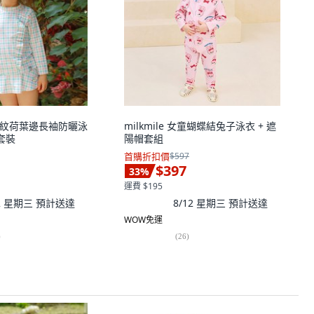
款格紋荷葉邊長袖防曬泳
milkmile 女童蝴蝶結兔子泳衣 + 遮
套裝
陽帽套組
首購折扣價
$597
$397
33
%
運費 $195
12 星期三
預計送達
8/12 星期三
預計送達
WOW免運
)
(
26
)