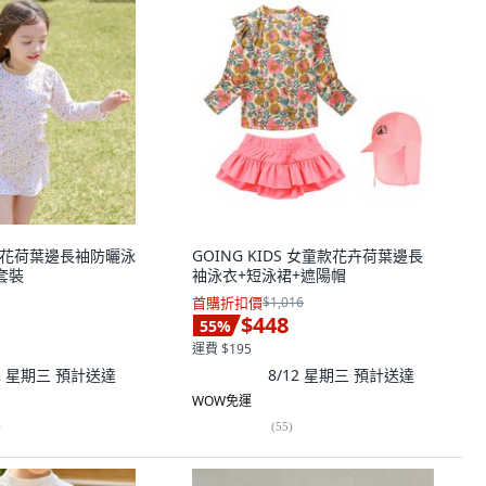
款碎花荷葉邊長袖防曬泳
GOING KIDS 女童款花卉荷葉邊長
套裝
袖泳衣+短泳裙+遮陽帽
首購折扣價
$1,016
$448
55
%
運費 $195
12 星期三
預計送達
8/12 星期三
預計送達
WOW免運
)
(
55
)