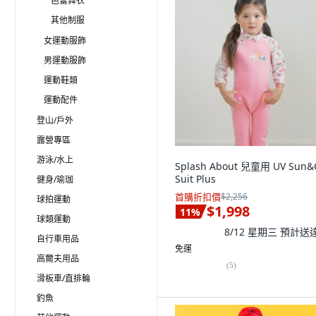
芭蕾舞衣
其他制服
女運動服飾
男運動服飾
運動鞋類
運動配件
登山/戶外
露營專區
游泳/水上
Splash About 兒童用 UV Sun&
Suit Plus
健身/瑜珈
首購折扣價
$2,256
球拍運動
$1,998
11
%
球類運動
8/12 星期三
預計送
自行車用品
免運
高爾夫用品
(
5
)
滑板車/直排輪
釣魚