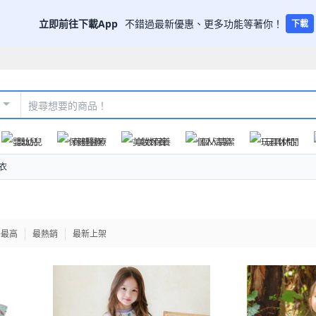
立即前往下載App
不錯過最新優惠、更多功能等著你！
下載
嬰幼兒
保健醫療
美妝保養
個人清潔
玩具休閒
衣
格最高
最熱銷
最新上架