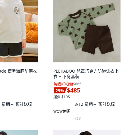
 Kade 標準海豚防磨衣
PEEKABOO 兒童巧克力防曬泳衣上
衣 + 下身套裝
首購折扣價
$685
$485
29
%
運費 $195
12 星期三
預計送達
8/12 星期三
預計送達
WOW免運
)
(
31
)