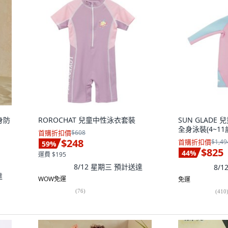
全身防
ROROCHAT 兒童中性泳衣套裝
SUN GLAD
全身泳裝(4~11
首購折扣價
$608
$248
首購折扣價
$1,49
59
%
$825
44
%
運費 $195
8/12 星期三
預計送達
8/
達
WOW免運
免運
(
76
)
(
410