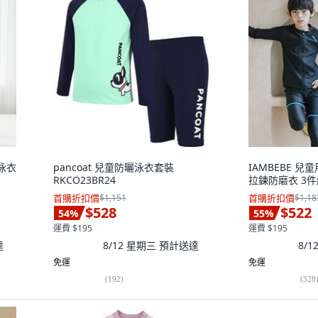
曬泳衣
pancoat 兒童防曬泳衣套裝
IAMBEBE 兒童用
RKCO23BR24
拉鍊防磨衣 3件組
首購折扣價
$1,151
首購折扣價
$1,18
$528
$522
54
%
55
%
運費 $195
運費 $195
達
8/12 星期三
預計送達
8/
免運
免運
(
192
)
(
328