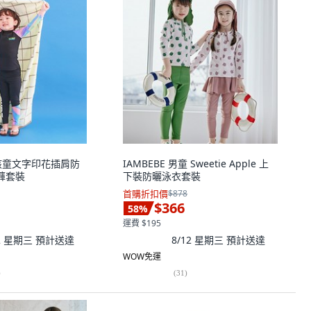
S 孩童文字印花插肩防
IAMBEBE 男童 Sweetie Apple 上
褲套裝
下裝防曬泳衣套裝
首購折扣價
$878
$366
58
%
運費 $195
12 星期三
預計送達
8/12 星期三
預計送達
WOW免運
)
(
31
)