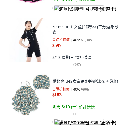
满 $1,500 再省 $75 (王道卡)
zetessport 女童拉鍊短袖三分連身泳
衣
首購折扣價
40
%
$1,005
$597
8/12 星期三
預計送達
(
367
)
愛北鼻 INS女童吊帶連體泳衣 + 泳帽
首購折扣價
40
%
$305
$183
明天 8/10 (一)
預計送達
(
1
)
满 $1,500 再省 $75 (王道卡)