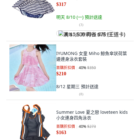
$317
明天 8/10 (一)
預計送達
(
3
)
满 $1,500 再省 $75 (王道卡)
IYUMONG 女童 Miho 鯨魚傘狀荷葉
邊連身泳衣套裝
首購折扣價
40
%
$350
$210
8/12 星期三
預計送達
(
8
)
Summer Love 夏之戀 loveteen kids
小女連身四角泳衣
首購折扣價
40
%
$273
$163