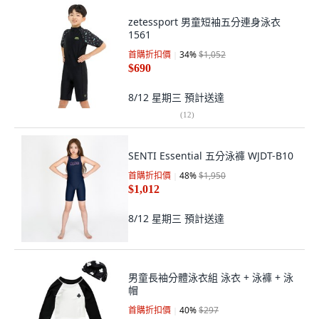
zetessport 男童短袖五分連身泳衣
1561
首購折扣價
34
%
$1,052
$690
8/12 星期三
預計送達
(
12
)
SENTI Essential 五分泳褲 WJDT-B10
首購折扣價
48
%
$1,950
$1,012
8/12 星期三
預計送達
男童長袖分體泳衣組 泳衣 + 泳褲 + 泳
帽
首購折扣價
40
%
$297