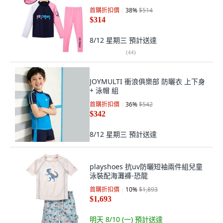
首購折扣價
38
%
$514
$314
8/12 星期三
預計送達
(
44
)
JOYMULTI 衝浪俱樂部 防曬衣 上下身
+ 泳帽 組
首購折扣價
36
%
$542
$342
8/12 星期三
預計送達
playshoes 抗uv防曬短袖兩件組兒童
泳裝配海灘褲-恐龍
首購折扣價
10
%
$1,893
$1,693
明天 8/10 (一)
預計送達