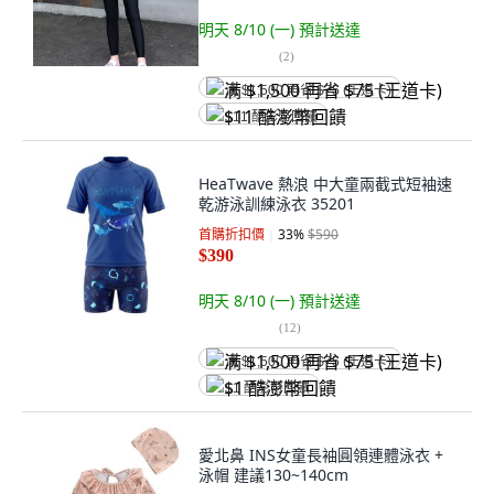
明天 8/10 (一)
預計送達
(
2
)
满 $1,500 再省 $75 (王道卡)
$11 酷澎幣回饋
HeaTwave 熱浪 中大童兩截式短袖速
乾游泳訓練泳衣 35201
首購折扣價
33
%
$590
$390
明天 8/10 (一)
預計送達
(
12
)
满 $1,500 再省 $75 (王道卡)
$1 酷澎幣回饋
愛北鼻 INS女童長袖圓領連體泳衣 +
泳帽 建議130~140cm