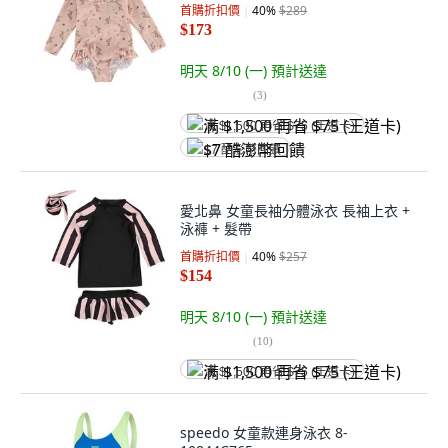
首購折扣價
40
%
$289
$173
明天 8/10 (一)
預計送達
(
3
)
满 $1,500 再省 $75 (王道卡)
$7 酷澎幣回饋
愛北鼻 女童長袖分體泳衣 長袖上衣 +
泳褲 + 髮帶
首購折扣價
40
%
$257
$154
明天 8/10 (一)
預計送達
(
10
)
满 $1,500 再省 $75 (王道卡)
speedo 女童款連身泳衣 8-