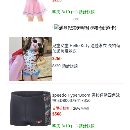
明天 8/10 (一)
預計送達
(
19
)
满 $1,500 再省 $75 (王道卡)
兒童女童 Hello Kitty 連體泳衣 長袖荷
葉邊防曬泳衣
$260
8/20
預計送達
speedo HyperBoom 男孩運動四角泳
褲 SD800379417356
首購折扣價
26
%
$768
$568
明天 8/10 (一)
預計送達