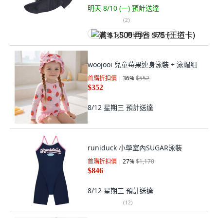
明天 8/10 (一)
預計送達
(
2
)
满 $1,500 再省 $75 (王道卡)
woojooi 兒童莓果連身泳裝 + 泳帽組
首購折扣價
36
%
$552
$352
8/12 星期三
預計送達
runiduck 小學室內SUGAR泳裝
首購折扣價
27
%
$1,170
$846
8/12 星期三
預計送達
(
12
)