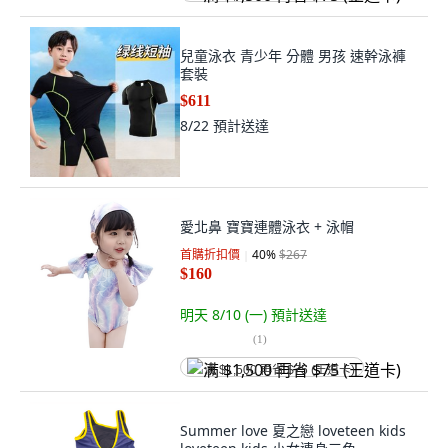
兒童泳衣 青少年 分體 男孩 速幹泳褲
套裝
$611
8/22
預計送達
愛北鼻 寶寶連體泳衣 + 泳帽
首購折扣價
40
%
$267
$160
明天 8/10 (一)
預計送達
(
1
)
满 $1,500 再省 $75 (王道卡)
Summer love 夏之戀 loveteen kids