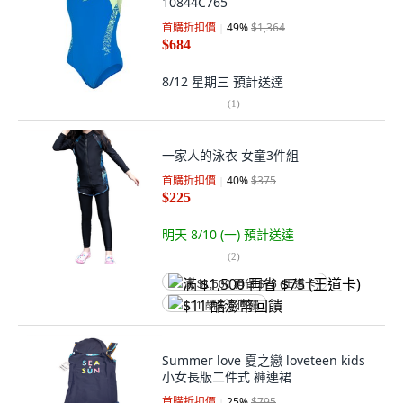
10844C765
首購折扣價
49
%
$1,364
$684
8/12 星期三
預計送達
(
1
)
一家人的泳衣 女童3件組
首購折扣價
40
%
$375
$225
明天 8/10 (一)
預計送達
(
2
)
满 $1,500 再省 $75 (王道卡)
$11 酷澎幣回饋
Summer love 夏之戀 loveteen kids
小女長版二件式 褲連裙
首購折扣價
25
%
$795