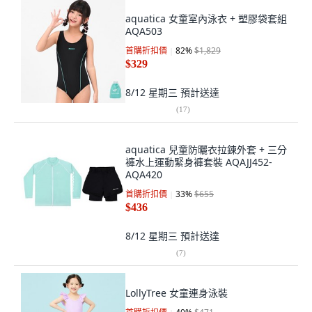
aquatica 女童室內泳衣 + 塑膠袋套組
AQA503
首購折扣價
82
%
$1,829
$329
8/12 星期三
預計送達
(
17
)
aquatica 兒童防曬衣拉鍊外套 + 三分
褲水上運動緊身褲套裝 AQAJJ452-
AQA420
首購折扣價
33
%
$655
$436
8/12 星期三
預計送達
(
7
)
LollyTree 女童連身泳裝