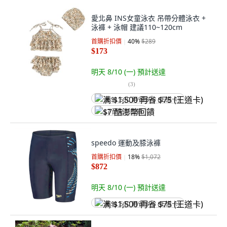
愛北鼻 INS女童泳衣 吊帶分體泳衣 +
泳褲 + 泳帽 建議110~120cm
首購折扣價
40
%
$289
$173
明天 8/10 (一)
預計送達
(
3
)
满 $1,500 再省 $75 (王道卡)
$7 酷澎幣回饋
speedo 運動及膝泳褲
首購折扣價
18
%
$1,072
$872
明天 8/10 (一)
預計送達
满 $1,500 再省 $75 (王道卡)