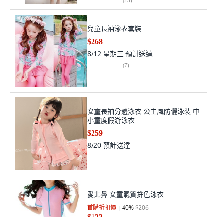
(
23
)
兒童長袖泳衣套裝
$268
8/12 星期三
預計送達
(
7
)
女童長袖分體泳衣 公主風防曬泳裝 中
小童度假游泳衣
$259
8/20
預計送達
愛北鼻 女童氣質拚色泳衣
首購折扣價
40
%
$206
$123