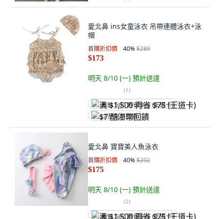
愛北鼻 ins女童泳衣 吊帶連體泳衣+泳
帽
首購折扣價
40
%
$289
$173
明天 8/10 (一)
預計送達
(
1
)
满 $1,500 再省 $75 (王道卡)
$7 酷澎幣回饋
愛北鼻 寶寶美人魚泳衣
首購折扣價
40
%
$292
$175
明天 8/10 (一)
預計送達
(
2
)
满 $1,500 再省 $75 (王道卡)