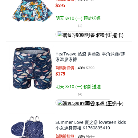
$595
明天 8/10 (一)
預計送達
(
1
)
满 $1,500 再省 $75 (王道卡)
HeaTwave 熱浪 男童款 平角泳褲/游
泳溫泉泳褲
首購折扣價
40
%
$299
$179
明天 8/10 (一)
預計送達
(
4
)
满 $1,500 再省 $75 (王道卡)
Summer Love 夏之戀 loveteen kids
小女連身帶裙 K1760895410
首購折扣價
38
%
$517