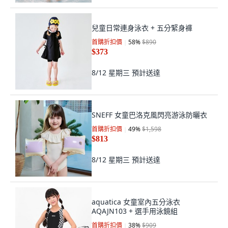
兒童日常連身泳衣 + 五分緊身褲
首購折扣價
58
%
$890
$373
8/12 星期三
預計送達
SNEFF 女童巴洛克風閃亮游泳防曬衣
首購折扣價
49
%
$1,598
$813
8/12 星期三
預計送達
aquatica 女童室內五分泳衣
AQAJN103 + 選手用泳鏡組
首購折扣價
38
%
$909