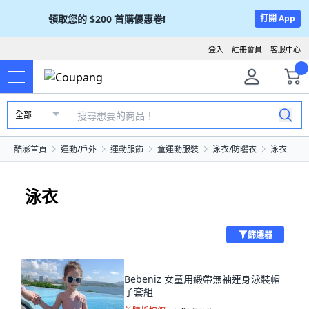
領取您的
$200
首購優惠卷!
打開 App
登入
註冊會員
客服中心
全部
酷澎首頁
運動/戶外
運動服飾
童運動服裝
泳衣/防曬衣
泳衣
泳衣
篩選器
Bebeniz 女童用緞帶無袖連身泳裝帽
子套組