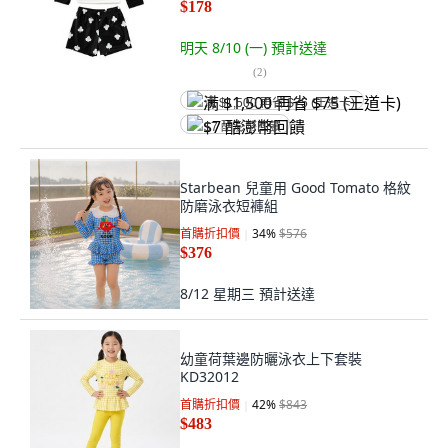
$178
明天 8/10 (一)
預計送達
(
2
)
满 $1,500 再省 $75 (王道卡)
$7 酷澎幣回饋
Starbean 兒童用 Good Tomato 格紋
防磨泳衣短褲組
首購折扣價
34
%
$576
$376
8/12 星期三
預計送達
幼童荷葉邊防曬泳衣上下套裝
KD32012
首購折扣價
42
%
$843
$483