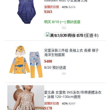
loveteen kids 小女連身三角
首購折扣價
40
%
$273
$163
明天 8/10 (一)
預計送達
(
1
)
满 $1,500 再省 $75 (王道卡)
兒童泳裝三件組 長袖上衣 長褲 帽子
海洋生物圖案
$480
8/20
預計送達
(
1
)
愛北鼻 女童款 INS泳衣/吊帶連體泳衣
+ 泳帽 120~130cm適用
首購折扣價
40
%
$297
$178