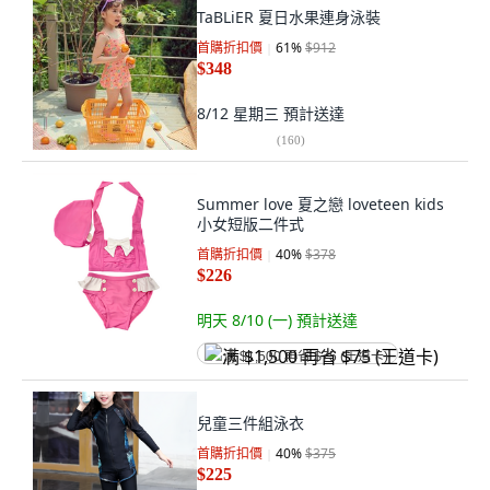
TaBLiER 夏日水果連身泳裝
首購折扣價
61
%
$912
$348
8/12 星期三
預計送達
(
160
)
Summer love 夏之戀 loveteen kids
小女短版二件式
首購折扣價
40
%
$378
$226
明天 8/10 (一)
預計送達
满 $1,500 再省 $75 (王道卡)
兒童三件組泳衣
首購折扣價
40
%
$375
$225