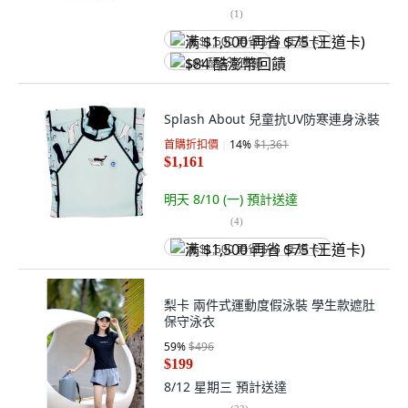
(
1
)
满 $1,500 再省 $75 (王道卡)
$84 酷澎幣回饋
Splash About 兒童抗UV防寒連身泳裝
首購折扣價
14
%
$1,361
$1,161
明天 8/10 (一)
預計送達
(
4
)
满 $1,500 再省 $75 (王道卡)
梨卡 兩件式運動度假泳裝 學生款遮肚
保守泳衣
59
%
$496
$199
8/12 星期三
預計送達