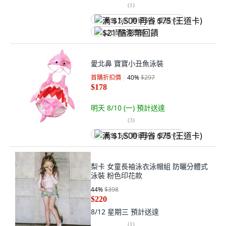
(
1
)
满 $1,500 再省 $75 (王道卡)
$21 酷澎幣回饋
愛北鼻 寶寶小丑魚泳裝
首購折扣價
40
%
$297
$178
明天 8/10 (一)
預計送達
(
3
)
满 $1,500 再省 $75 (王道卡)
梨卡 女童長袖泳衣泳帽組 防曬分體式
泳裝 粉色印花款
44
%
$398
$220
8/12 星期三
預計送達
(
1
)