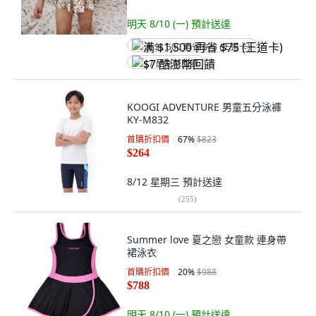
明天 8/10 (一)
預計送達
满 $1,500 再省 $75 (王道卡)
$7 酷澎幣回饋
KOOGI ADVENTURE 男童五分泳褲
KY-M832
首購折扣價
67
%
$823
$264
8/12 星期三
預計送達
(
255
)
Summer love 夏之戀 女童款 連身帶
裙泳衣
首購折扣價
20
%
$988
$788
明天 8/10 (一)
預計送達