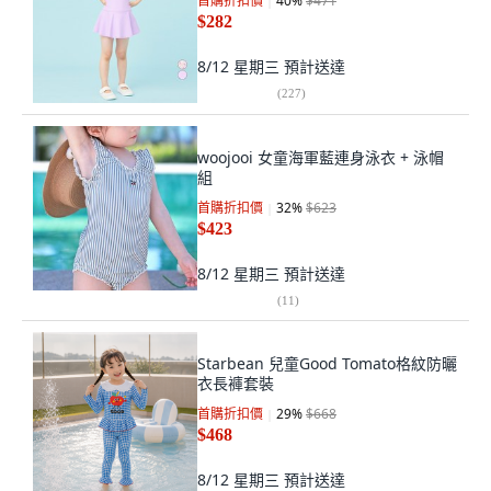
首購折扣價
40
%
$471
$282
8/12 星期三
預計送達
(
227
)
woojooi 女童海軍藍連身泳衣 + 泳帽
組
首購折扣價
32
%
$623
$423
8/12 星期三
預計送達
(
11
)
Starbean 兒童Good Tomato格紋防曬
衣長褲套裝
首購折扣價
29
%
$668
$468
8/12 星期三
預計送達