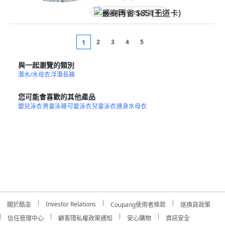
最高再省 $85 (王道卡)
2
3
4
5
1
與一起瀏覽的類別
潛水/水母衣
浮潛長褲
您可能會喜歡的其他產品
嬰兒泳衣
男童泳褲
可愛泳衣
兒童泳衣
連身水母衣
Investor Relations
關於酷澎
Coupang使用者條款
退換貨政策
信任管理中心
顧客隱私權政策通知
安心購物
資訊安全