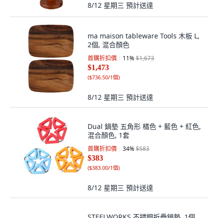
8/12 星期三
預計送達
ma maison tableware Tools 木板 L,
2個, 混合顏色
首購折扣價
11
%
$1,673
$1,473
(
$736.50/1個
)
8/12 星期三
預計送達
Dual 鍋墊 五角形 橘色 + 藍色 + 紅色,
混合顏色, 1套
首購折扣價
34
%
$583
$383
(
$383.00/1個
)
8/12 星期三
預計送達
STEELWORKS 不鏽鋼折疊鍋墊, 1個,