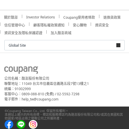
Investor Relations
關於酷澎
Coupang使用者條款
退換貨政策
信任管理中心
顧客隱私權政策通知
安心購物
資訊安全
資訊安全及隱私保護認證
加入酷澎商城
Global Site
公司名稱：酷澎股份有限公司
聯繫地址：11049 台北市信義區信義路五段7號13樓之1
統編：91002999
客服中心：0809-088-810 (免費) / 02-5592-7298
電子郵件：help_tw@coupang.com
©Coupang Taiwan Co., Ltd. 保留所有權利。
本網站上顯示的所有商標、標誌和服務標誌均為酷澎股份有限公司和/或其在美國和其
他國家/地區註冊之關聯公司之所屬財產。