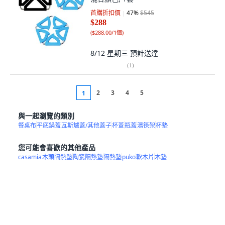
首購折扣價
47
%
$545
$288
(
$288.00/1個
)
8/12 星期三
預計送達
(
1
)
2
3
4
5
1
與一起瀏覽的類別
餐桌布
平底鍋蓋
瓦斯爐蓋/其他蓋子
杯蓋
瓶蓋
湯筷架
杯墊
您可能會喜歡的其他產品
casamia
木頭隔熱墊
陶瓷隔熱墊
隔熱墊
puko
軟木片
木墊