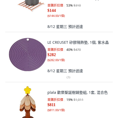
首購折扣價
53
%
$310
$144
(
$144.00/1個
)
8/12 星期三
預計送達
LE CREUSET 矽膠隔熱墊, 1個, 紫水晶
首購折扣價
40
%
$470
$282
(
$282.00/1個
)
8/12 星期三
預計送達
(
3
)
plala 歡樂聖誕樹鍋墊組, 1套, 混合色
首購折扣價
19
%
$1,011
$811
(
$811.00/1個
)