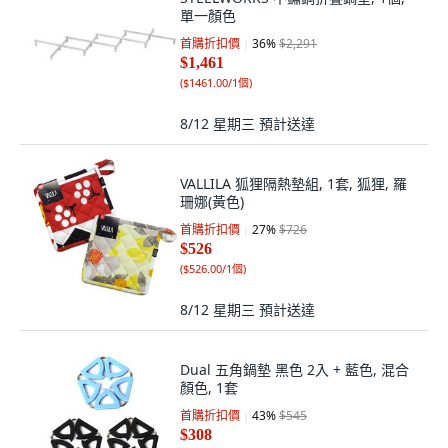
單一顏色
首購折扣價
36
%
$2,291
$1,461
(
$1461.00/1個
)
8/12 星期三
預計送達
VALLILA 狐狸隔熱墊組, 1套, 狐狸, 羅
珊娜(黃色)
首購折扣價
27
%
$726
$526
(
$526.00/1個
)
8/12 星期三
預計送達
Dual 五角鍋墊 黑色 2入 + 藍色, 混合
顏色, 1套
首購折扣價
43
%
$545
$308