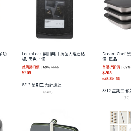
 多功
LocknLock 樂扣樂扣 抗菌大理石砧
Dream Chef
板, 黑色, 1個
個, 單品
首購折扣價
69
%
$665
首購折扣價
69
%
$205
$205
(
$68.33/1個
)
8/12 星期三
預計送達
8/12 星期三
預
(
5304
)
(
50
)