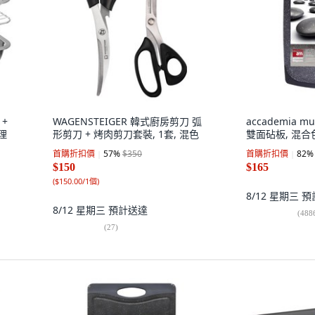
+
WAGENSTEIGER 韓式廚房剪刀 弧
accademia 
調理
形剪刀 + 烤肉剪刀套裝, 1套, 混色
雙面砧板, 混合
首購折扣價
57
%
$350
首購折扣價
82
%
$150
$165
(
$150.00/1個
)
8/12 星期三
預
8/12 星期三
預計送達
(
488
(
27
)