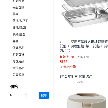
廚房家電
碗盤器皿
餐具
隨行杯/杯子
咖啡/茶/酒
收納/整理
容器
comet 家用不鏽鋼方形調理盤架 
託盤 + 調理盤組, 架 + 托盤 + 
保溫用品
盤, 1套
廚房百貨
首購折扣價
76
%
$705
免洗用品
$166
(
$166.00/1個
)
烘焙用品
兒童餐具
8/12 星期三
預計送達
(
508
)
價格
$
~
搜尋