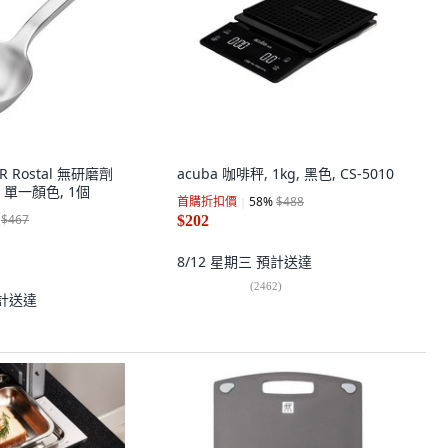
R Rostal 無研磨劑
acuba 咖啡秤, 1kg, 黑色, CS-5010
 單一顏色, 1個
首購折扣價
58
%
$488
$467
$202
8/12 星期三
預計送達
(
2462
)
計送達