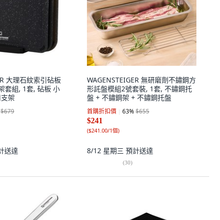
GER 大理石紋索引砧板
WAGENSTEIGER 無研磨劑不鏽鋼方
架套組, 1套, 砧板 小
形託盤模組2號套裝, 1套, 不鏽鋼托
專用支架
盤 + 不鏽鋼架 + 不鏽鋼托盤
$679
首購折扣價
63
%
$655
$241
(
$241.00/1個
)
計送達
8/12 星期三
預計送達
(
30
)