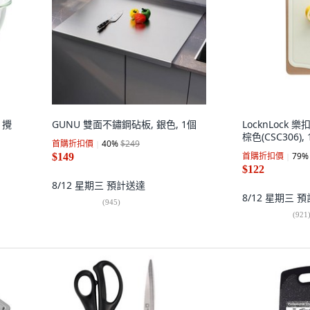
x 攪
GUNU 雙面不鏽鋼砧板, 銀色, 1個
LocknLock
棕色(CSC306),
首購折扣價
40
%
$249
首購折扣價
79
%
$149
$122
8/12 星期三
預計送達
8/12 星期三
預
(
945
)
(
921