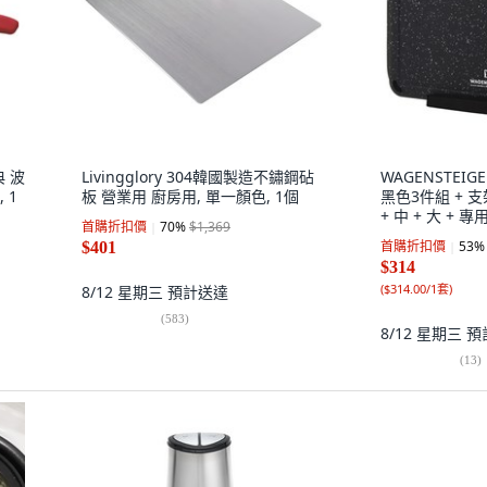
典 波
Livingglory 304韓國製造不鏽鋼砧
WAGENSTEI
 1
板 營業用 廚房用, 單一顏色, 1個
黑色3件組 + 支
+ 中 + 大 + 
首購折扣價
70
%
$1,369
首購折扣價
53
%
$401
$314
(
$314.00/1套
)
8/12 星期三
預計送達
(
583
)
8/12 星期三
預
(
13
)