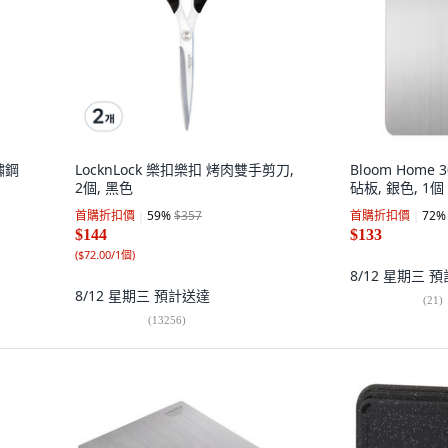
鏽鋼
LocknLock 樂扣樂扣 烤肉雙手剪刀,
Bloom Hom
2個, 黑色
砧板, 銀色, 1個
首購折扣價
59
%
$357
首購折扣價
72
%
$144
$133
(
$72.00/1個
)
8/12 星期三
預
8/12 星期三
預計送達
(
21
)
(
13256
)