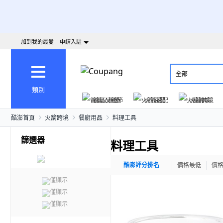
加到我的最愛
申請入駐
全部
類別
爸氣父親節
火箭速配
火箭跨境
酷澎首頁
火箭跨境
餐廚用品
料理工具
篩選器
料理工具
酷澎評分排名
價格最低
價
僅顯示
僅顯示
僅顯示