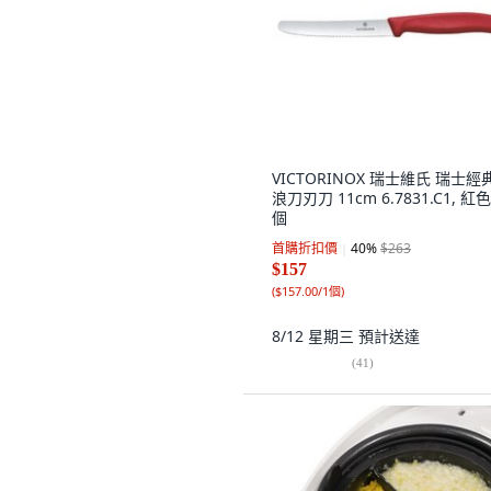
VICTORINOX 瑞士維氏 瑞士經
浪刀刃刀 11cm 6.7831.C1, 紅色,
個
首購折扣價
40
%
$263
$157
(
$157.00/1個
)
8/12 星期三
預計送達
(
41
)