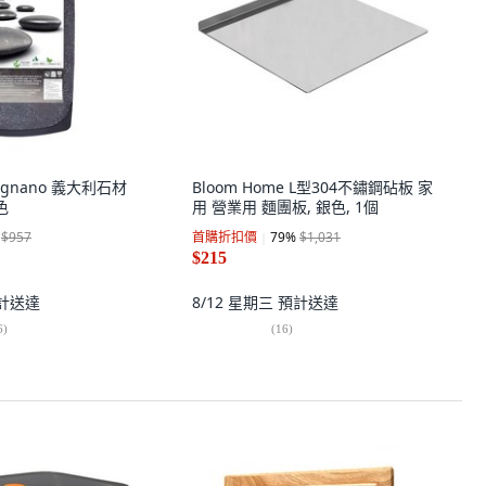
mugnano 義大利石材
Bloom Home L型304不鏽鋼砧板 家
色
用 營業用 麵團板, 銀色, 1個
$957
首購折扣價
79
%
$1,031
$215
計送達
8/12 星期三
預計送達
6
)
(
16
)