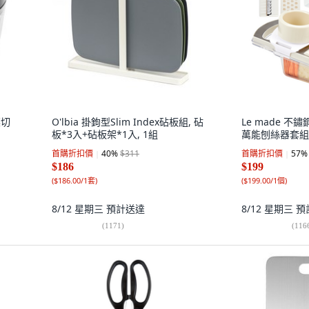
菜切
O'lbia 掛鉤型Slim Index砧板組, 砧
Le made 
板*3入+砧板架*1入, 1組
萬能刨絲器套組,
首購折扣價
40
%
$311
首購折扣價
57
%
$186
$199
(
$186.00/1套
)
(
$199.00/1個
)
8/12 星期三
預計送達
8/12 星期三
預
(
1171
)
(
116