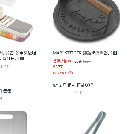
不鏽鋼切片器 多用途磁吸
MARI STEIGER 鑄鐵烤盤壓器, 1個
 象牙白, 1個
首購折扣價
60
%
$951
$467
$377
(
$377.00/1個
)
8/12 星期三
預計送達
計送達
(
442
)
6
)