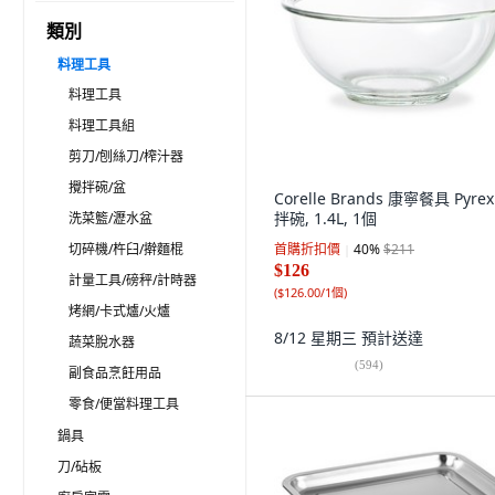
類別
料理工具
料理工具
料理工具組
剪刀/刨絲刀/榨汁器
攪拌碗/盆
Corelle Brands 康寧餐具 Pyre
拌碗, 1.4L, 1個
洗菜籃/瀝水盆
切碎機/杵臼/擀麵棍
首購折扣價
40
%
$211
$126
計量工具/磅秤/計時器
(
$126.00/1個
)
烤網/卡式爐/火爐
8/12 星期三
預計送達
蔬菜脫水器
(
594
)
副食品烹飪用品
零食/便當料理工具
鍋具
刀/砧板