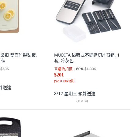
 樂扣樂扣 雙面竹製砧板,
MUDITA 磁吸式不鏽鋼切片器組, 1
 1個
套, 冷灰色
$605
首購折扣價
80
%
$1,006
$201
(
$201.00/1個
)
計送達
8/12 星期三
預計送達
)
(
10814
)