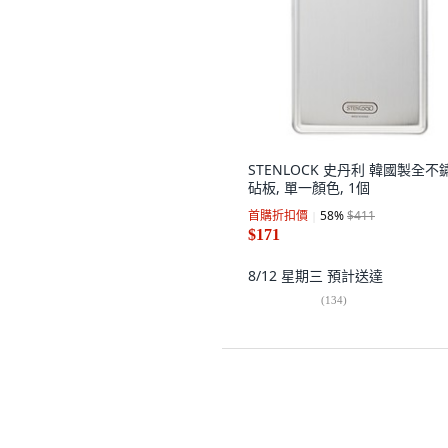
STENLOCK 史丹利 韓國製全不
砧板, 單一顏色, 1個
首購折扣價
58
%
$411
$171
8/12 星期三
預計送達
(
134
)