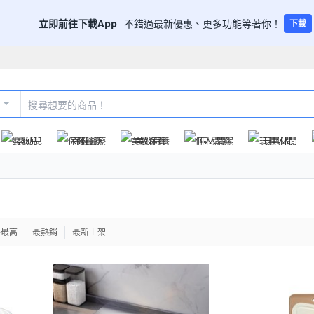
立即前往下載App
不錯過最新優惠、更多功能等著你！
下載
嬰幼兒
保健醫療
美妝保養
個人清潔
玩具休閒
格最高
最熱銷
最新上架