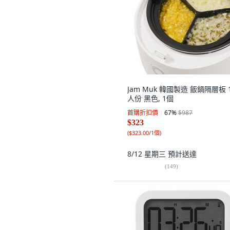
Jam Muk 韓國製造 飯鍋隔層板 
人份 黑色, 1個
首購折扣價
67
%
$987
$323
(
$323.00/1個
)
8/12 星期三
預計送達
(
149
)