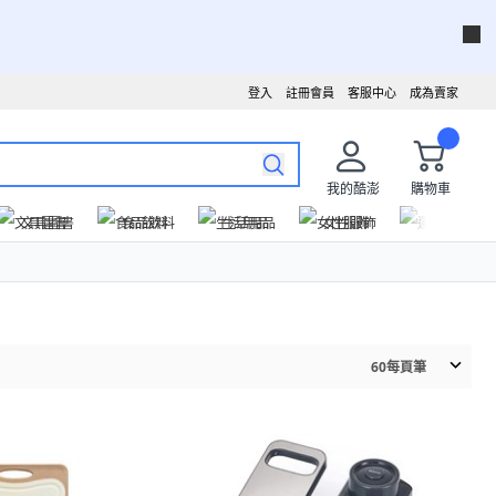
登入
註冊會員
客服中心
成為賣家
我的酷澎
購物車
文具圖書
食品飲料
生活用品
女性服飾
運動戶外
60
每頁筆