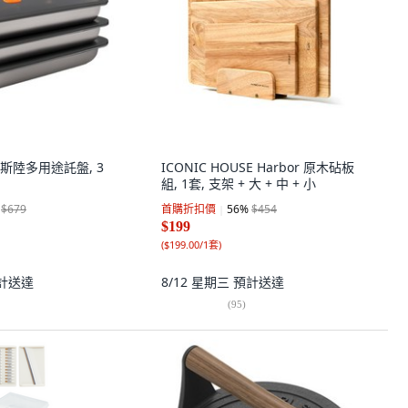
 奧斯陸多用途託盤, 3
ICONIC HOUSE Harbor 原木砧板
組, 1套, 支架 + 大 + 中 + 小
$679
首購折扣價
56
%
$454
$199
(
$199.00/1套
)
計送達
8/12 星期三
預計送達
(
95
)