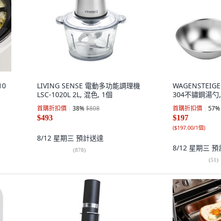
10
LIVING SENSE 電動多功能調理機
WAGENSTEIGE
LSC-1020L 2L, 混色, 1個
304不鏽鋼湯勺,
首購折扣價
38
%
$808
首購折扣價
57
%
$493
$197
(
$197.00/1個
)
8/12 星期三
預計送達
8/12 星期三
預
(
878
)
(
51
)