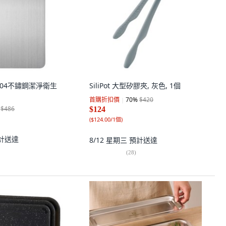
e 304不鏽鋼潔淨衛生
SiliPot 大型矽膠夾, 灰色, 1個
首購折扣價
70
%
$420
$486
$124
(
$124.00/1個
)
計送達
8/12 星期三
預計送達
(
28
)