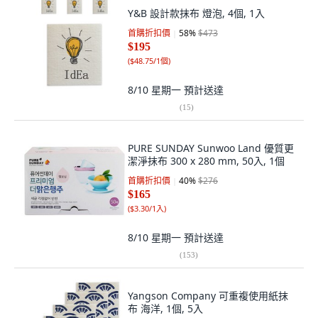
Y&B 設計款抹布 燈泡, 4個, 1入
首購折扣價
58
%
$473
$195
(
$48.75/1個
)
8/10 星期一
預計送達
(
15
)
PURE SUNDAY Sunwoo Land 優質更
潔淨抹布 300 x 280 mm, 50入, 1個
首購折扣價
40
%
$276
$165
(
$3.30/1入
)
8/10 星期一
預計送達
(
153
)
Yangson Company 可重複使用紙抹
布 海洋, 1個, 5入