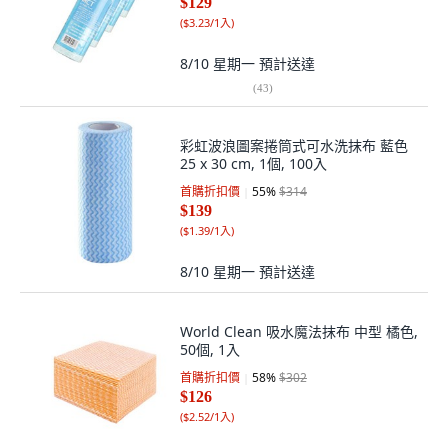
$129
(
$3.23/1入
)
8/10 星期一
預計送達
(
43
)
彩虹波浪圖案捲筒式可水洗抹布 藍色
25 x 30 cm, 1個, 100入
首購折扣價
55
%
$314
$139
(
$1.39/1入
)
8/10 星期一
預計送達
World Clean 吸水魔法抹布 中型 橘色,
50個, 1入
首購折扣價
58
%
$302
$126
(
$2.52/1入
)