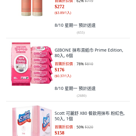
首購折扣價
62
%
$719
$272
(
$3.89/1入
)
8/10 星期一
預計送達
(
655
)
GIBONE 抹布濕紙巾 Prime Edition,
80入, 6個
首購折扣價
78
%
$810
$176
(
$0.37/1入
)
8/10 星期一
預計送達
(
2680
)
Scott 可麗舒 X80 餐飲用抹布 粉紅色,
50入, 1個
首購折扣價
50
%
$320
$158