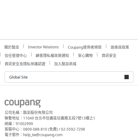
Investor Relations
關於酷澎
Coupang使用者條款
退換貨政策
信任管理中心
顧客隱私權政策通知
安心購物
資訊安全
資訊安全及隱私保護認證
加入酷澎商城
Global Site
公司名稱：酷澎股份有限公司
聯繫地址：11049 台北市信義區信義路五段7號13樓之1
統編：91002999
客服中心：0809-088-810 (免費) / 02-5592-7298
電子郵件：help_tw@coupang.com