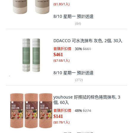
(
$1.80/1入
)
8/10 星期一
預計送達
(
64
)
DDACCO 可水洗抹布 灰色, 2個, 30入
首購折扣價
30
%
$661
$461
(
$7.68/1入
)
8/10 星期一
預計送達
(
272
)
youhouse 好擦拭的棕色捲筒抹布, 3
個, 60入
首購折扣價
48
%
$274
$141
(
$0.78/1入
)