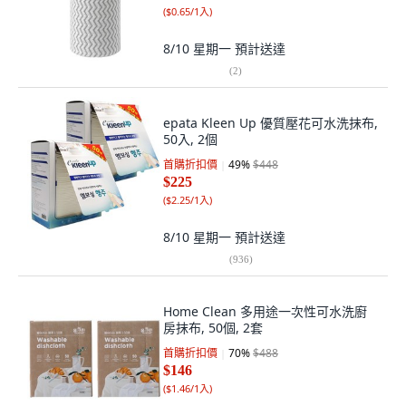
(
$0.65/1入
)
8/10 星期一
預計送達
(
2
)
epata Kleen Up 優質壓花可水洗抹布,
50入, 2個
首購折扣價
49
%
$448
$225
(
$2.25/1入
)
8/10 星期一
預計送達
(
936
)
Home Clean 多用途一次性可水洗廚
房抹布, 50個, 2套
首購折扣價
70
%
$488
$146
(
$1.46/1入
)