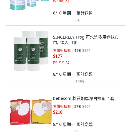
(
$0.70/1入
)
8/10 星期一
預計送達
(
94
)
SINCERELY Frog 可水洗多用途抹布
巾, 40入, 4個
首購折扣價
45
%
$327
$177
(
$1.11/1入
)
8/10 星期一
預計送達
(
1738
)
bebesom 棉質加厚漂白抹布, 1套
首購折扣價
57
%
$497
$210
8/10 星期一
預計送達
(
3
)