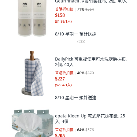
Geurinnaeil 厚實竹製抹布, 2個, 40入
首購折扣價
71
%
$564
$158
(
$1.98/1入
)
8/10 星期一
預計送達
(
325
)
DailyPick 可重複使用可水洗廚房抹布,
2個, 40入
首購折扣價
40
%
$379
$227
(
$2.84/1入
)
8/10 星期一
預計送達
epata Kleen Up 乾式壓花抹布紙, 25
入, 4個
首購折扣價
64
%
$576
$205