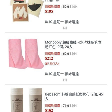
首購折扣價
52
%
$409
$195
8/10 星期一
預計送達
(
3
)
Monopoly 超細纖維可水洗抹布毛巾
粉紅色, 2個, 20入
首購折扣價
62
%
$564
$212
(
$5.30/1入
)
8/10 星期一
預計送達
(
4
)
bebesom 純棉廚房紙巾抹布, 2個, 45
入
首購折扣價
71
%
$564
$162