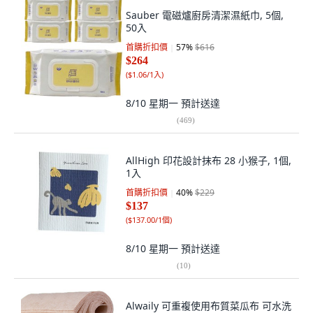
Sauber 電磁爐廚房清潔濕紙巾, 5個,
50入
首購折扣價
57
%
$616
$264
(
$1.06/1入
)
8/10 星期一
預計送達
(
469
)
AllHigh 印花設計抹布 28 小猴子, 1個,
1入
首購折扣價
40
%
$229
$137
(
$137.00/1個
)
8/10 星期一
預計送達
(
10
)
Alwaily 可重複使用布質菜瓜布 可水洗