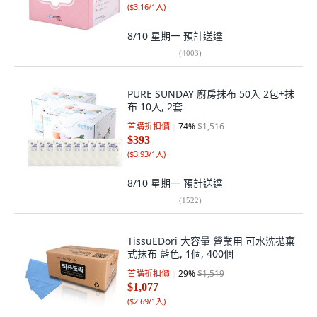
(
$3.16/1入
)
8/10 星期一
預計送達
(
4003
)
PURE SUNDAY 廚房抹布 50入 2包+抹
布 10入, 2套
首購折扣價
74
%
$1,516
$393
(
$3.93/1入
)
8/10 星期一
預計送達
(
1522
)
TissuEDori 大容量 營業用 可水洗拋棄
式抹布 藍色, 1個, 400個
首購折扣價
29
%
$1,519
$1,077
(
$2.69/1入
)