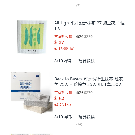
(
7
)
AllHigh 印刷設計抹布 27 豌豆夾, 1個,
1入
首購折扣價
40
%
$229
$137
(
$137.00/1個
)
8/10 星期一
預計送達
Back to Basics 可水洗衛生抹布 煙灰
色 25入 + 駝棕色 25入 組, 1套, 50入
首購折扣價
40
%
$270
$162
(
$3.24/1入
)
8/10 星期一
預計送達
(
14
)