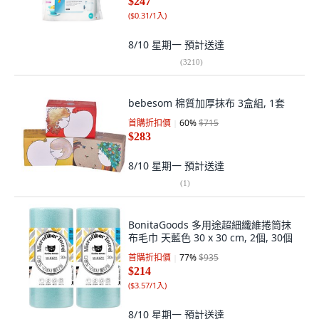
$247
(
$0.31/1入
)
8/10 星期一
預計送達
(
3210
)
bebesom 棉質加厚抹布 3盒組, 1套
首購折扣價
60
%
$715
$283
8/10 星期一
預計送達
(
1
)
BonitaGoods 多用途超細纖維捲筒抹
布毛巾 天藍色 30 x 30 cm, 2個, 30個
首購折扣價
77
%
$935
$214
(
$3.57/1入
)
8/10 星期一
預計送達