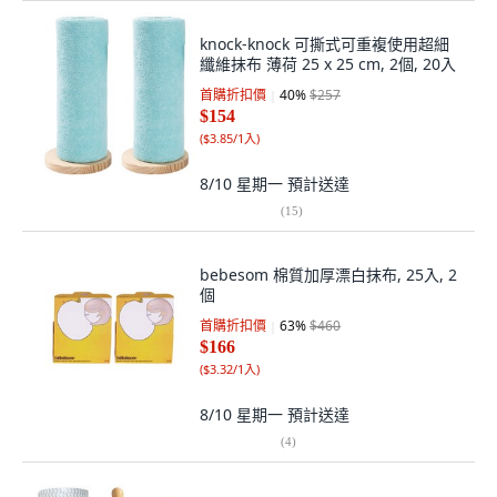
knock-knock 可撕式可重複使用超細
纖維抹布 薄荷 25 x 25 cm, 2個, 20入
首購折扣價
40
%
$257
$154
(
$3.85/1入
)
8/10 星期一
預計送達
(
15
)
bebesom 棉質加厚漂白抹布, 25入, 2
個
首購折扣價
63
%
$460
$166
(
$3.32/1入
)
8/10 星期一
預計送達
(
4
)