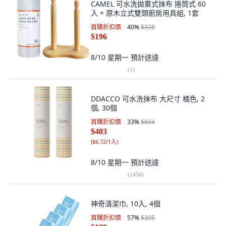
CAMEL 可水洗拋棄式抹布 捲筒式 60
入 + 原木立式雙頭廚房用具組, 1套
首購折扣價
40
%
$328
$196
8/10 星期一
預計送達
(
1
)
DDACCO 可水洗抹布 大尺寸 橘色, 2
個, 30個
首購折扣價
33
%
$604
$403
(
$6.72/1入
)
8/10 星期一
預計送達
(
1456
)
神奇清潔巾, 10入, 4個
首購折扣價
57
%
$305