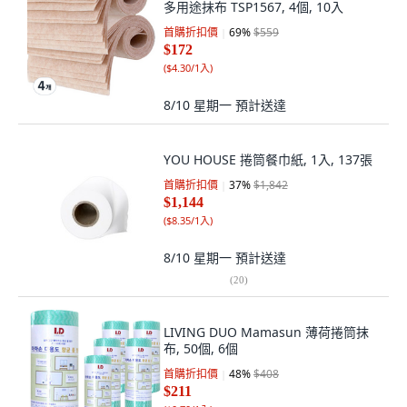
多用途抹布 TSP1567, 4個, 10入
首購折扣價
69
%
$559
$172
(
$4.30/1入
)
8/10 星期一
預計送達
YOU HOUSE 捲筒餐巾紙, 1入, 137張
首購折扣價
37
%
$1,842
$1,144
(
$8.35/1入
)
8/10 星期一
預計送達
(
20
)
LIVING DUO Mamasun 薄荷捲筒抹
布, 50個, 6個
首購折扣價
48
%
$408
$211