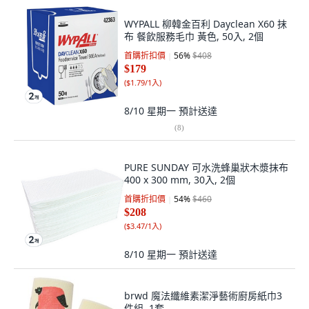
WYPALL 柳韓金百利 Dayclean X60 抹
布 餐飲服務毛巾 黃色, 50入, 2個
首購折扣價
56
%
$408
$179
(
$1.79/1入
)
8/10 星期一
預計送達
(
8
)
PURE SUNDAY 可水洗蜂巢狀木漿抹布
400 x 300 mm, 30入, 2個
首購折扣價
54
%
$460
$208
(
$3.47/1入
)
8/10 星期一
預計送達
brwd 魔法纖維素潔淨藝術廚房紙巾3
件組, 1套