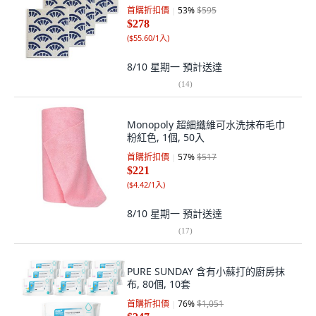
首購折扣價
53
%
$595
$278
(
$55.60/1入
)
8/10 星期一
預計送達
(
14
)
Monopoly 超細纖維可水洗抹布毛巾
粉紅色, 1個, 50入
首購折扣價
57
%
$517
$221
(
$4.42/1入
)
8/10 星期一
預計送達
(
17
)
PURE SUNDAY 含有小蘇打的廚房抹
布, 80個, 10套
首購折扣價
76
%
$1,051