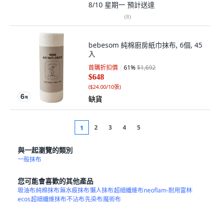
8/10 星期一
預計送達
(
8
)
bebesom 純棉廚房紙巾抹布, 6個, 45
入
首購折扣價
61
%
$1,692
$648
(
$24.00/10張
)
缺貨
2
3
4
5
1
與一起瀏覽的類別
一般抹布
您可能會喜歡的其他產品
吸油布
純棉抹布
無水痕抹布
懶人抹布
超細纖維布
neoflam-耐用富林
ecos
超細纖維抹布
不沾布
先染布
魔術布