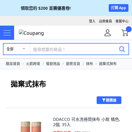
領取您的
$200
首購優惠卷!
打開 App
登入
註冊會員
客服中心
全部
酷澎首頁
火箭跨境
餐廚用品
廚房百貨
抹布
拋棄式抹布
拋棄式抹布
篩選器
DDACCO 可水洗捲筒抹布 小款 橘色,
2個, 35入