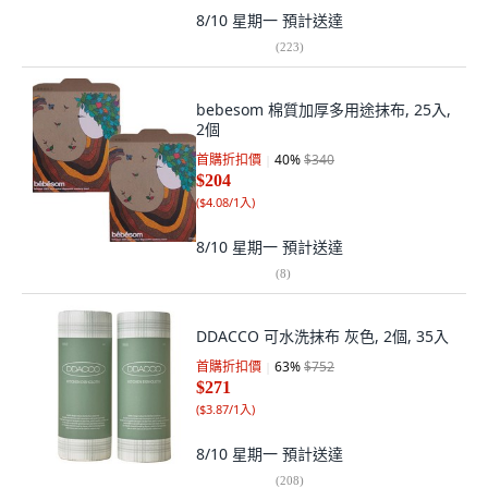
8/10 星期一
預計送達
(
223
)
bebesom 棉質加厚多用途抹布, 25入,
2個
首購折扣價
40
%
$340
$204
(
$4.08/1入
)
8/10 星期一
預計送達
(
8
)
DDACCO 可水洗抹布 灰色, 2個, 35入
首購折扣價
63
%
$752
$271
(
$3.87/1入
)
8/10 星期一
預計送達
(
208
)