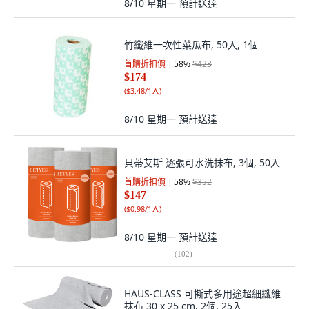
8/10 星期一
預計送達
竹纖維一次性菜瓜布, 50入, 1個
首購折扣價
58
%
$423
$174
(
$3.48/1入
)
8/10 星期一
預計送達
貝蒂艾斯 逐張可水洗抹布, 3個, 50入
首購折扣價
58
%
$352
$147
(
$0.98/1入
)
8/10 星期一
預計送達
(
102
)
HAUS-CLASS 可撕式多用途超細纖維
抹布 30 x 25 cm, 2個, 25入