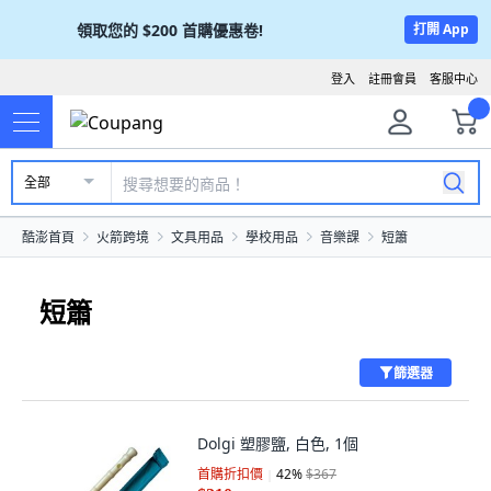
領取您的
$200
首購優惠卷!
打開 App
登入
註冊會員
客服中心
全部
酷澎首頁
火箭跨境
文具用品
學校用品
音樂課
短簫
短簫
篩選器
Dolgi 塑膠鹽, 白色, 1個
首購折扣價
42
%
$367