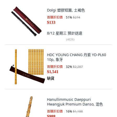
Dolgi 塑膠短簫, 土褐色
首購折扣價
51
%
$274
$133
8/12 星期三
預計送達
(
4026
)
HDC YOUNG CHANG 丹索 YD-PL60
10p, 象牙
首購折扣價
32
%
$2,287
$1,541
缺貨
Hanullimmusic Daeppuri
Hwangjuk Premium Danso, 混色
首購折扣價
16
%
$1,188
$988