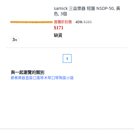
samick 三益樂器 短簫 NSDP-50, 黃
色, 3個
首購折扣價
40
%
$285
$171
缺貨
1
與一起瀏覽的類別
節奏樂器
直笛
口風琴
木琴
口琴
陶笛
小鼓